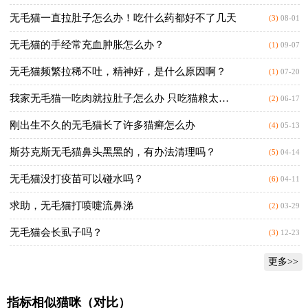
无毛猫一直拉肚子怎么办！吃什么药都好不了几天
(3)
08-01
无毛猫的手经常充血肿胀怎么办？
(1)
09-07
无毛猫频繁拉稀不吐，精神好，是什么原因啊？
(1)
07-20
我家无毛猫一吃肉就拉肚子怎么办 只吃猫粮太心疼他了
(2)
06-17
刚出生不久的无毛猫长了许多猫癣怎么办
(4)
05-13
斯芬克斯无毛猫鼻头黑黑的，有办法清理吗？
(5)
04-14
无毛猫没打疫苗可以碰水吗？
(6)
04-11
求助，无毛猫打喷嚏流鼻涕
(2)
03-29
无毛猫会长虱子吗？
(3)
12-23
更多>>
指标相似猫咪（对比）