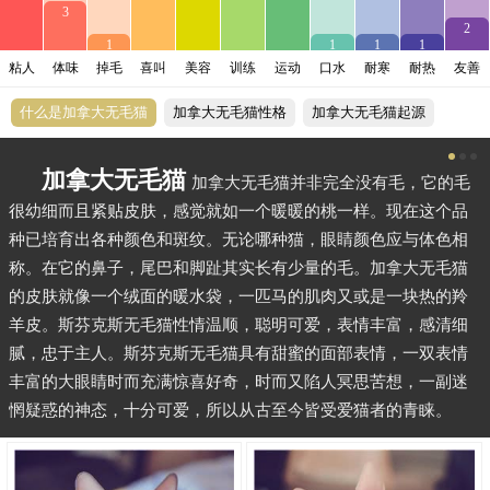
3
2
1
1
1
1
粘人
体味
掉毛
喜叫
美容
训练
运动
口水
耐寒
耐热
友善
什么是加拿大无毛猫
加拿大无毛猫性格
加拿大无毛猫起源
加拿大无毛猫
加拿大无毛猫并非完全没有毛，它的毛
很幼细而且紧贴皮肤，感觉就如一个暖暖的桃一样。现在这个品
种已培育出各种颜色和斑纹。无论哪种猫，眼睛颜色应与体色相
称。在它的鼻子，尾巴和脚趾其实长有少量的毛。加拿大无毛猫
的皮肤就像一个绒面的暖水袋，一匹马的肌肉又或是一块热的羚
羊皮。斯芬克斯无毛猫性情温顺，聪明可爱，表情丰富，感清细
腻，忠于主人。斯芬克斯无毛猫具有甜蜜的面部表情，一双表情
丰富的大眼睛时而充满惊喜好奇，时而又陷人冥思苦想，一副迷
惘疑惑的神态，十分可爱，所以从古至今皆受爱猫者的青睐。