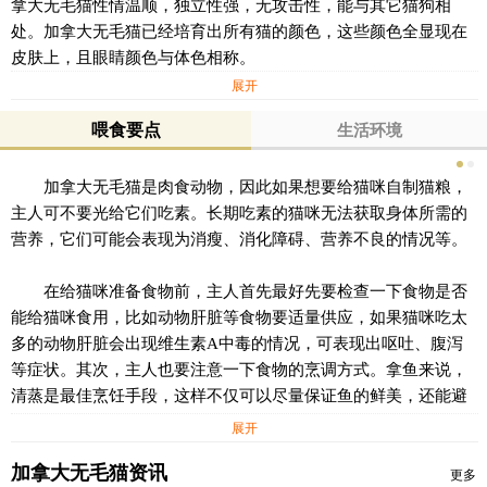
拿大无毛猫性情温顺，独立性强，无攻击性，能与其它猫狗相
处。加拿大无毛猫已经培育出所有猫的颜色，这些颜色全显现在
皮肤上，且眼睛颜色与体色相称。
展开
喂食要点
生活环境
加拿大无毛猫是肉食动物，因此如果想要给猫咪自制猫粮，
主人可不要光给它们吃素。长期吃素的猫咪无法获取身体所需的
营养，它们可能会表现为消瘦、消化障碍、营养不良的情况等。
在给猫咪准备食物前，主人首先最好先要检查一下食物是否
能给猫咪食用，比如动物肝脏等食物要适量供应，如果猫咪吃太
多的动物肝脏会出现维生素A中毒的情况，可表现出呕吐、腹泻
等症状。其次，主人也要注意一下食物的烹调方式。拿鱼来说，
清蒸是最佳烹饪手段，这样不仅可以尽量保证鱼的鲜美，还能避
免猫咪摄入过多的盐和油等。此外，有主人会给猫咪喂生食，如
展开
果是这样的话，主人一定要确保食物的安全，防止猫咪患上寄生
加拿大无毛猫资讯
虫病等。对于吃生食的猫咪，主人还需要定期给它们驱虫。
更多