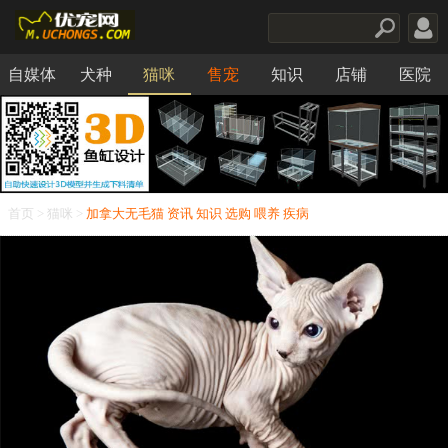
自媒体
犬种
猫咪
售宠
知识
店铺
医院
食品
首页
>
猫咪
>
加拿大无毛猫
资讯
知识
选购
喂养
疾病