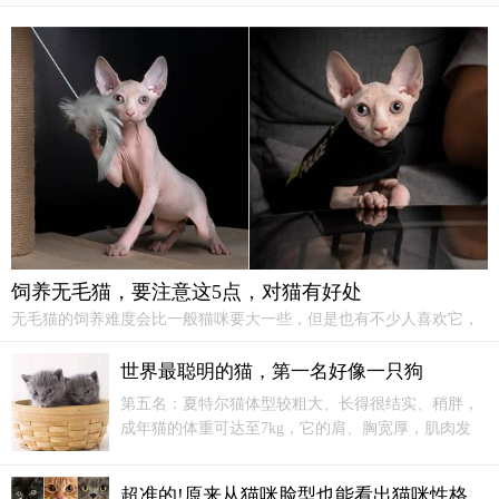
在夏天的时候，为了避免食物变质，主人可能会将猫咪的食
物放在冰箱，不过在给猫咪食用前，一定要将食物放至常温，否
则猫咪一下吃了温度较低的食物后很容易呕吐或腹泻。如果你们
家猫咪有翻过厨房垃圾桶的经历，那么主人在出门前要将垃圾直
接带走或观上厨房的门，因为夏季气温较高，垃圾桶的食物会在
短时间内腐败，猫咪一旦误食，会出现食物中毒的情况。
对于给猫咪吃猫粮的主人来说，你们可以让猫咪自己挑选它
们喜欢的口味。除了干粮外，很多厂家还推出猫罐头等软食。相
对于干粮来说，软食的适口性更好、水含量也更高，不过猫咪长
饲养无毛猫，要注意这5点，对猫有好处
期吃软粮对它们的牙齿并没有益处，所以主人最好还是让猫咪以
无毛猫的饲养难度会比一般猫咪要大一些，但是也有不少人喜欢它，
干粮为主食。
毕竟无毛猫性格很好，还不掉毛。饲养无毛猫，要注意以下这5点，对
猫咪有好处哦！
世界最聪明的猫，第一名好像一只狗
如果猫咪想吃零食，主人也可以适当提供，但是千万不能只
第五名：夏特尔猫体型较粗大、长得很结实、稍胖，
要猫咪一开口你就给它们喂，猫咪吃太多零食可能会变得肥胖、
成年猫的体重可达至7kg，它的肩、胸宽厚，肌肉发
患上各种疾病等，严重危害了猫咪的身体健康。
达，四肢粗壮有力，走动起来步态高雅，雄猫比雌猫
更有力度感。
超准的!原来从猫咪脸型也能看出猫咪性格