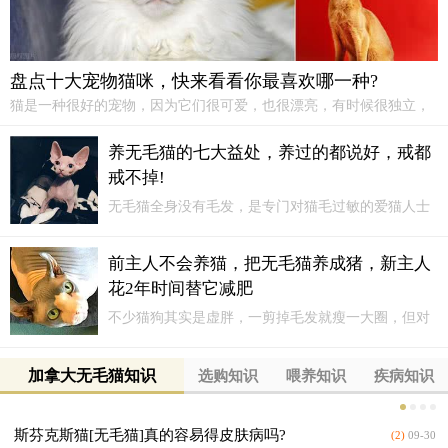
盘点十大宠物猫咪，快来看看你最喜欢哪一种?
猫是一种很好的宠物，因为它们很可爱，也很漂亮，有时候很独立，
有时候也很粘人。养猫也是分很多种的，今天就给大家整理出十大养
猫的名单，看一看你的猫在不在榜单上？
养无毛猫的七大益处，养过的都说好，戒都
戒不掉!
无毛猫全身没有毛发，是专门对猫毛过敏的爱猫人士
培育出来的品种，这还是比较贵的猫咪。为什么无毛
猫这么贵，还有这么多人养？养过的都说好，戒都戒
前主人不会养猫，把无毛猫养成猪，新主人
不掉。
花2年时间替它减肥
不少猫狗其实是虚胖，一剪掉毛发就瘦一大圈，但对
于没有毛发的无毛猫狗来说，肥胖简直无可遁形。无
毛猫Boo，因为前主人不懂得怎么养，关在房间里只给
加拿大无毛猫知识
选购知识
喂养知识
疾病知识
吃的，让它变得跟猪一样，体重更是高达10公斤。
斯芬克斯猫[无毛猫]真的容易得皮肤病吗?
(2)
09-30