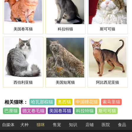
美国卷耳猫
科拉特猫
斯可可猫
西伯利亚猫
美国短尾猫
阿比西尼亚猫
相关猫咪：
哈瓦那棕猫
奥西猫
中国狸花猫
索马里猫
巴厘猫
德文卷毛猫
美国卷耳猫
科拉特猫
斯可可猫
西伯利亚猫
美国短尾猫
阿比西尼亚猫
电烫卷猫
缅因猫
自媒体
犬种
猫咪
售宠
知识
店铺
医院
食品