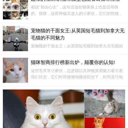
都说“相由心生”，这句话放在猫咪身上也是适用得
的。猫咪，这群神秘又迷人的小家伙，它们的性格，
除了天生基因遗传之外，也能从它们的脸型上瞧出一
二。
宠物猫的千面女王:从英国短毛猫到加拿大无
毛猫的不同魅力
宠物猫的千面女王：从英国短毛猫到加拿大无毛猫的
不同魅力您是否曾经在梦中幻想过拥有一只可爱又乖
巧的宠物猫？宠物猫的种类繁多，从英国短毛猫到加
猫咪智商排行榜新出炉，颠覆你的认知!
拿大无毛猫，每个品种都有其独特的魅力。
这些毛茸茸小家伙，总是能以其神秘莫测魅力吸引着
我们目光，它们时而慵懒地蜷缩阳光下，时而灵巧地
穿梭于家具之间，它们一举一动都牵动着我们心弦...