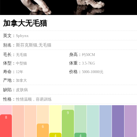
加拿大无毛猫
英文：
Sphynx
别名：
斯芬克斯猫,无毛猫
毛长：
身高：
无毛猫
约50CM
体型：
体重：
中型猫
3.5-7KG
寿命：
价格：
12年
5000-10000元
产地：
加拿大
缺陷：
皮肤病
性格：
性情温顺，容易训练
9
8
6
4
4