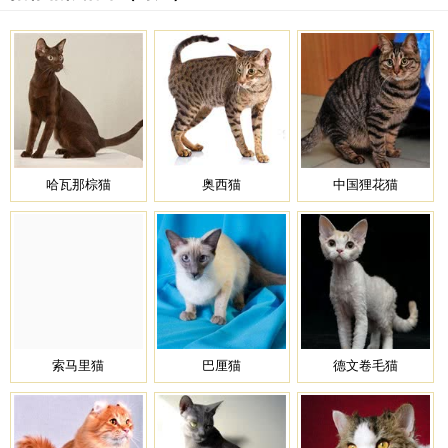
哈瓦那棕猫
奥西猫
中国狸花猫
索马里猫
巴厘猫
德文卷毛猫