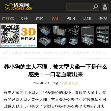
自媒体
犬种
猫咪
售宠
知识
店铺
医院
食品
首页
>
自媒体
>
我家宠好蠢
> 养小狗的主人不懂，被大型犬坐一下是什么感受：一口老血喷出来
养小狗的主人不懂，被大型犬坐一下是什么
感受：一口老血喷出来
2026-06-03
作者：
我家宠好蠢
有主人家养了小型犬，很爱撒娇的那种，喜欢坐人腿上。便
有的好奇大型犬要坐人腿上主人会怎么办？小时候体型小可
以睡人腿上，但长大了大型犬很好奇怎么办？大狗3个月大