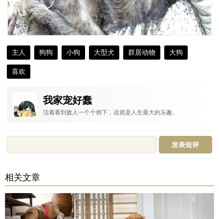
主人
狗狗
小狗
大型犬
群居动物
大狗
喜欢
我家宠好蠢
活着看到敌人一个个倒下，这就是人生最大的乐趣。
相关文章