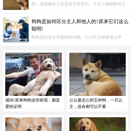
狗，就连睡姿上也是有所差异的。今天小编就教你几
招，从狗狗的“睡觉地点”，确认它对你的感情！睡狗
窝其实狗狗主动睡狗窝，是一种独立性强的表现，就
狗狗是如何区分主人和他人的?原来它们这么
算主人不在身边...
聪明!
狗狗真的是非常聪明的动物，它们不仅能够通过声
音、嗅觉等感知信息，还能通过一些独特的方式来区
分“主人”和“他人”。下面我们就来一起探讨一下这个
有趣的话题。一、通过声音和说话方式分辨主人狗狗
的听觉非常灵敏，它们能够准确地分辨出主人的声音
和说话方式。
感动!原来狗狗这些表现，都是
公认最忠心的五种狗，一旦认
爱的证明
主，连命都可以不要
感到，原来狗狗一旦有下面这些表
谈起狗狗，一定离不开“忠诚”二
现的话，其实就是爱主人的证明，
字。今天就来说说这五种狗狗，一
下面一起来看看你家狗狗有几个
旦养了，它这辈子就只会认定你一