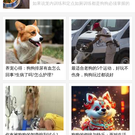
狗狗也要遵循餐桌礼仪!想要狗狗乖巧礼貌人
会不理智，很容易跟对方的狗狗一争高低。所以主人
人夸，用餐训练不能少
在和别人家的狗狗进行互动的时候...
如果说笼内训练和定点如厕训练都是狗狗必须掌握的
一些基础训练，那么用餐训练就可以说是狗狗的一项
提高训练了。一只懂得用餐礼仪的狗狗，绝对会在人
们的心目中大加分。所以让狗狗学会用餐礼仪还是很
有必要的，主人不要忽略了。
养宠心得：狗狗排尿有血怎么
最适合老狗的5个运动，好玩不
回事?生病了吗?怎么护理?
伤身，狗狗玩过都说好
狗狗排尿时有血，可能是发情期带
作为爱狗的人，我们希望狗狗能一
来的假象，也可能是食物问题或泌
直陪伴到老。无论你是从狗狗幼时
尿系统问题，不同的原因要采取不
开始，还是收养了一只老狗，在某
同的措施处理。主人要引起重视，
个时候你很可能会和一只老狗生活
并找到原因，帮助狗狗尽快恢复健
在一起。随着我们的狗变老，它们
康。以下来详细说一下狗狗排尿有
的身体和思想开始改变。它们四处