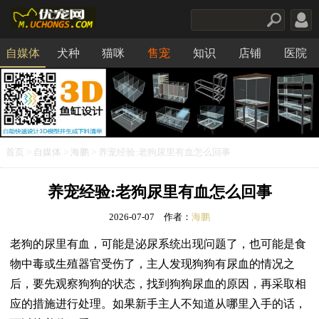
自媒体
犬种
猫咪
售宠
知识
店铺
医院
食品
首页
>
自媒体
>
海鹏
> 养宠经验:老狗尿里有血怎么回事
养宠经验:老狗尿里有血怎么回事
2026-07-07
作者：
海鹏
老狗的尿里有血，可能是泌尿系统出现问题了，也可能是食
物中毒或生殖器官受伤了，主人发现狗狗有尿血的情况之
后，要先观察狗狗的状态，找到狗狗尿血的原因，再采取相
应的措施进行处理。如果新手主人不知道从哪里入手的话，