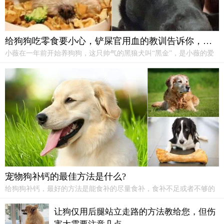
给狗狗吃零食要小心，铲屎官用血的教训告诉你，这东西千万别喂
小薇在一年前开始养狗狗，这只帅气的黑狼犬叫“黑金”，是小薇的爱
犬，原本活泼开朗的它，就在前几日因为进食牛骨
零食
，意外离开
了。为此，小薇甚至一度认为黑金的死是自己一手造成的，在悲痛中
小薇想到这种错误不能再继续发生了，于是便在网络上发文提醒大
家...
宠物狗补钙的最佳方法是什么?
给狗狗补钙，最好的方法是能食补的尽量食补，食补不足或者不够的
才选择药补。本文两千多字，纯干货，推荐用品只推荐品类，不推荐
品牌，非商业文。一、宠物狗食补补钙狗狗缺钙不严重的话，只要饮
让狗仅用后腿站立走路的方法教给您，但伤
食中增加含钙量多的食物就可以补钙了，不用太着急用钙片等保健品