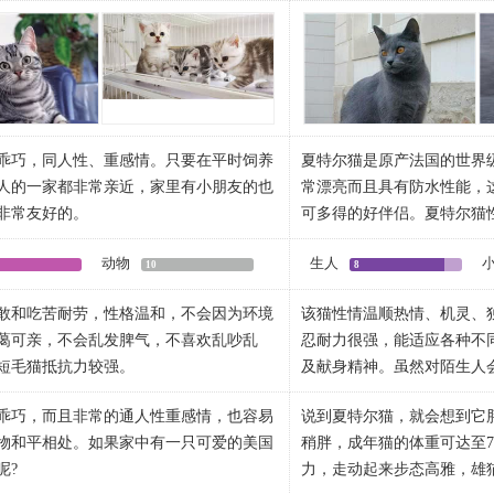
育而成。美国短毛猫在欧洲很罕见，但在
比雌猫更有力度感。一身蓝
均分为三等份,尾巴长度与肩膊至尾巴底部
宽，不向上翻翘。微有鼻中
美国的短毛猫是不同的，不论在血统及外观
TICA都承认该品种。
迎。美国短毛猫素以体格魁伟，骨胳粗
厚又柔软，并且有防水性能
小中等,耳尖略圆,两耳距离为眼睛距离的
的连接平直，向末端逐渐变
乍看会觉得很像正统的“美国的短毛猫”，
而著称，是短毛猫类中大型品种。被毛厚
形，配上一对鼓鼓的双颊，
从正面看,两耳之间并没有明显的隆起。眼
从而形成 了该品种猫独有
一代的仔猫的时候能持续维持同样的外
纹品种尤为名贵。
圆大明亮，与体毛的蓝色构
的杏仁,下眼睑则是 圆形,外眼角位置较内
耳：小到中型。位置高。竖
长度中等,从侧面看,向内弯的鼻梁从前额
眼：大而圆，外侧眼梢向上
分地展开,与上唇成平行线。颈中等长度,强
允许裉淡的颜色。
乖巧，同人性、重感情。只要在平时饲养
夏特尔猫是原产法国的世界
的肉垫。被毛短、厚、均匀,质地较硬。
颈：短而粗壮。身体强壮而
人的一家都非常亲近，家里有小朋友的也
常漂亮而且具有防水性能，
发较硬，披毛浓密，以抵御水气，寒冷和
壮。肌肉密实。
非常友好的。
可多得的好伴侣。夏特尔猫
承认可的颜色共62种，其中包括白色、黑
腿和爪：腿直，短到中等长
主人饲养，可以给夏尔特猫
红虎斑、蓝虎斑、虎斑补丁、双色、玳瑁
尾：长度中等。后部粗，向
动物
生人
夏特尔猫的性格温顺，易于
10
8
被毛：短而厚，极密(以水
鼠的技能，美国短毛猫的运动天分在它们
对主人衷心。保守，喜欢独
每天都要掉30根左右的头发一样的。如果
毛过多而直立起来。颜色：
敢和吃苦耐劳，性格温和，不会因为环境
该猫性情温顺热情、机灵、
没睁眼的小家伙们就会把它们妈妈 的肚皮
应寒冷的室外生存环境。
梳毛。如果是短毛猫这样猫毛乱飞实在有
的蓝色为佳。颜色的一致是
蔼可亲，不会乱发脾气，不喜欢乱吵乱
忍耐力很强，能适应各种不
的时候也喜欢不断变换位置来活动活动。
夏特尔猫身体健壮，忍耐力
可以尝试先每天都梳毛，看效果如何，如
蓝色。小猫出生时有胎痣，
短毛猫抵抗力较强。
及献身精神。虽然对陌生人
毛猫能安安静静的坐着。这些运动天赋会
巧、有教养。易与人亲近，
你就要重新审视下你给美国短尾猫的营养
时才出现并取代小猫常有的
人可以教会它们答应自己的名字和远离沙
它，会很快地与你亲近起来
，但是，你永远无法要求一只美国短毛猫
人会有戒备心，但不会攻击
说，不是每只美国短尾猫都适合的。
色锁。毛尖着色，胎痣条纹
乖巧，而且非常的通人性重感情，也容易
说到夏特尔猫，就会想到它
国短毛猫喜欢躺在主人的腿上，享受主人
看到。
一起玩耍，是和它们培养感情最好的方
来。
猫的形态特征和如何护理毛发，如果您想
物和平相处。如果家中有一只可爱的美国
稍胖，成年猫的体重可达至7
其是主人不在的时候，它们会发明多种不
大声叫喊着要你放下手中的活计，有要求
回家吧，相信这只可爱的猫猫一定会给你
呢?
力，走动起来步态高雅，雄
短毛猫很乐于跟其他的动物相处，当中也
的坐在最爱的玩具旁边，睁大眼睛望着