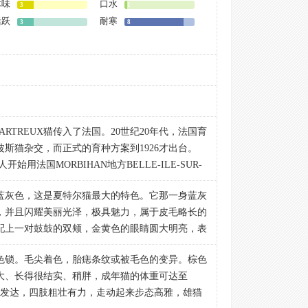
体味
口水
3
1
活跃
耐寒
3
8
RTREUX猫传入了法国。20世纪20年代，法国育
和波斯猫杂交，而正式的育种方案到1926才出台。
开始用法国MORBIHAN地方BELLE-ILE-SUR-
进行育种。在界定了其身体特征后，JUMAUD博士
蓝灰色，这是夏特尔猫最大的特色。它那一身蓝灰
IS CATTUS CARTUSINORUM。该品种在1931
，并且闪耀美丽光泽，极具魅力，属于皮毛略长的
展示。第一个品种标准在1939年公布。20世纪的
配上一对鼓鼓的双颊，金黄色的眼睛圆大明亮，表
蓝色英国短毛猫的杂交如此频繁，以到于1970年
爱。身体健壮，忍耐力很强，能适应各种不同的环
道CHARTREUX猫品种就这样命中注定要消失吗?
x，白色锁。毛尖着色，胎痣条纹或被毛色的变异。棕色
X猫俱乐部的总裁SIMONNET向FIFe提供了有力的
大、长得很结实、稍胖，成年猫的体重可达至
置的梯形。头骨非半球形，微呈圆形，两耳之间的
，从而促使FIFe重下决定，将这两个品种分开，
肉发达，四肢粗壮有力，走动起来步态高雅，雄猫
，位置低，成年的雄猫有大的双下巴。鼻子直而
HARTREUX猫进入美国是在1970年。CFA和