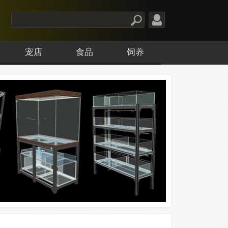
宠店
食品
饲养