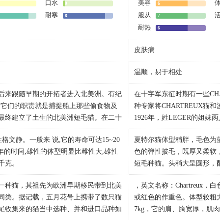
口水
美容
0
6
耐寒
服从
8
7
耐热
6
皮肤病
温顺，易于相处
后来跟随早期的开拓者进入北美洲。有纪
在十字军东征时期有一些CHA
，它们的职责就是捕捉船上那些偷食物及
种专家将CHARTREUX猫
最终建立了土生的北美洲短毛猫。在二十
1926年，姓LEGER的姐妹两人
介绍到美国，美国短毛猫的土生血统便开
MER四处流浪的渲染色蓝猫
格文静。一般来 说,它的寿命可达15~20
夏特尔猫体型稍胖，毛色为
所得的小猫，有着多种不同长度的披毛，
(1930年)将这些猫取名为FEL
年的时间,雄性的体型明显比雌性大,雄性
色的弹性披毛，既厚又柔软
生美国短毛猫的人，他们唯有开始选择性
年在巴黎的猫俱乐部得到公开
6千克。
短毛种猫。头稍大呈圆形，
期的繁殖者成功地获得完美的斑纹，颜
60年代和70年代，该品种和
,由咖啡虎斑到纯白色加蓝眼睛,由玛瑙色
情丰富，看起来颇为聪明可
孔及可爱的性格。在美国短毛猫繁殖历史
FIFe将这两个品种合并。难
原产美国的一种猫，其祖先为欧洲早期移民带到北美
，英文名称：Chartreu
的美国短毛猫颜色。一只理想的美国短毛猫
境。
后来又改为“短毛家猫”，直到1966年才
事实并非如此。CHARTREU
同类。据记载，五月花号上携带了数只猫
或红色的作重色。体型较粗
大,虽然雌性不及雄性结实,但整体配合应与
头：宽而圆，非球形，象倒
也是CFA在初始做猫咪品种认证时，最先
证据，证明了该品种的权威性
尾收集来的猫当中选种、并和进口品种如
7kg，它的肩、胸宽厚，肌
部位扁平。脸颊丰满，圆润
，美国短毛猫也一直是排名前十大受欢迎
并禁止它们继续杂交。第一只C