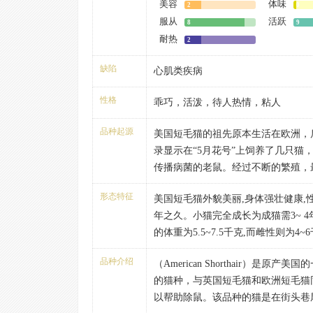
美容
体味
2
0
服从
活跃
8
9
耐热
2
缺陷
心肌类疾病
性格
乖巧，活泼，待人热情，粘人
品种起源
美国短毛猫的祖先原本生活在欧洲，
录显示在“5月花号”上饲养了几只猫
传播病菌的老鼠。经过不断的繁殖，
世纪初，由于有一些外国的猫品种被
形态特征
美国短毛猫外貌美丽,身体强壮健康,性
始被削弱，与长毛猫及暹罗猫交配后
年之久。小猫完全成长为成猫需3~ 4
身形，颜色及性情。而那些钟情于土
的体重为5.5~7.5千克,而雌性则为4~
地繁殖以保留美国短毛猫的特征，早
美国短毛猫有超过80种的颜色及斑纹
色，亦保留了强壮的形态，美丽的面
品种介绍
（American Shorthair）是
到三色,其中银虎斑更是最为人熟悉
上，起初这个猫种被注册为“短毛猫”，
的猫种，与英国短毛猫和欧洲短毛猫
应 拥有强壮而均匀的体型,身形中至
以“美国短毛猫”名字出现。这个猫种
以帮助除鼠。该品种的猫是在街头巷
雄性一样。
得到人证的五个品种之一。直到今天