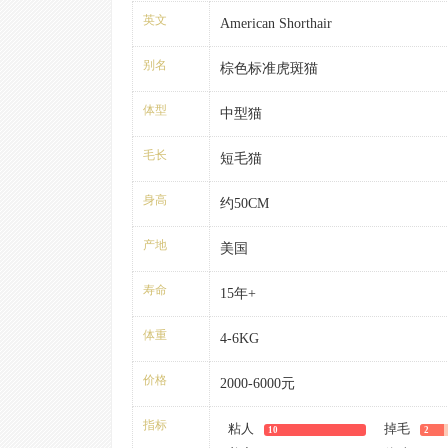
英文
American Shorthair
别名
棕色标准虎斑猫
体型
中型猫
毛长
短毛猫
身高
约50CM
产地
美国
寿命
15年+
体重
4-6KG
价格
2000-6000元
指标
粘人
掉毛
10
2