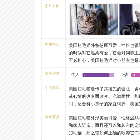
英国短毛猫、缅甸猫和波斯猫杂交培
身长略长于其高度。从侧面看,身体
的猫种。所谓的“美国短毛猫”和在
图片对比
日本颇受好评，在美国国内也较受欢
的长度相等。头大,面颊 饱满,耳朵大
上都不一样。 或许有些美国的土猫，
壮，肌肉发达，生性聪明，性格温顺
两倍。前额平滑,在头顶适当地突出,
但是真正的纯种猫，应该是在繁殖下
密，毛色多达30余种，其中银色条
睛大而圆,上眼睑犹如一粒由中间破开
观，毛色及个性等条件才行。
眼角高,眼睛明亮、清澈、机灵。鼻子
延伸至鼻尖,颚骨强壮,下巴结实并充
性格特点
美国短毛猫外貌憨厚可爱，性格也很
壮有肌肉。腿结实,爪呈圆形,有厚厚
的时候对它温柔有爱，它会对饲养主
美国短毛猫的毛发披毛既短且厚，毛
不必担心，美国短毛猫对小朋友也是
表皮损伤，毛色超过一百种，而CFA
美国短毛猫的性格
色、蓝色、红色、棕虎斑、银虎斑、
友善程度
生人
小孩
调皮的运动健将
9
10
色等。
也许是继承了父辈们在货船上捕捉老
美国短尾猫每天都会掉毛的，就像人
生活环境
美国短毛猫遗传了其祖先的健壮、勇
刚刚出生的时候就显现出来了。这些
你家的猫是长毛的，一定要坚持每天
或心情的改变而改变。充满耐性、和
当做游乐场，你会发现它们就连吃奶
点奇怪的，不过个猫的体质不同，你
叫，适合有小孩子的家庭饲养。美国
因此，你很少看到幼年时期的美国短
果依然是很多很多的毛掉下来的话，
美国短毛猫也是十分聪明的猫种，主
随着它们年龄的增长而稍稍收敛一些
了。其实就美国排名前10的猫粮来
喂食要点
美国短毛猫外形美丽可爱，性格温顺
发等家具，懂得控制食量。居家的美
整天都坐着不动，因此，经常陪他们
以上这些就是我们今天说的美国短毛
和家人近亲，而且还可以和其它的宠
的爱抚。它们很珍惜自己的玩具，尤
式。当然，他们也非常懂事，从不会
要养一只美国短毛猫不妨快快把它带
短毛猫，那么该如何正确的喂养它们
同的玩法，使自己不感到孤单。美国
的时候，这些聪明的小家伙只会乖巧
的生活增添无限的乐趣。