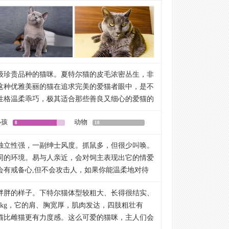
灰色的弹性被毛，毛尖为银色，皮毛。浓密丛生既
断是可以接受的，但不鼓励有鼻中断。吻部和头部
，属于皮毛略长的短毛种猫。头稍大呈不规则四边
小但不尖。髭毛垫大，脸颊和下巴的分界较明显，
鼻直而耳高，上下颌突出，金黄色或橙黄色的眼睛
的微笑。下巴有力，特别是两岁以上的雄猫。
成美丽的对比，表情丰富，看起来颇为聪明可爱。
立，耳尖圆。基部狭窄。
倾斜。颜色：橙色到金色。不允许掺杂绿色，也不
级珍贵品种的猫咪。夏特尔猫的皮毛浓密丛生，非
魁梧，雄猫尤其如此。肩宽而胸厚。背直。骨骼强
这种优雅美丽的猫在追求完美的爱猫者眼中，是不
性格温柔乖巧，极其适合那些善良又细心的爱猫的
度，强壮，肌肉非常发达。小而圆，宽爪。
悉心的照料。
尖部微微变细，尾尖呈圆形。
小孩
动物
相处，独立，个性强，但不常用嗓子。感情丰富，
8
10
濑毛皮)，光泽，微微呈羊毛状，防水，因为底层绒
处和安静。强壮，生命力顽强，生机勃勃，非常适
任何蓝色，从烟灰到石板灰色都以接受，但是明亮
独立性强，一副绅士风度。抓鼠多，但很少叫唤。
关键。鼻头为石板灰色，足垫为玫瑰灰色。皮肤为
同的环境。易与人亲近，会对饲主表现出它的情爱
很强，能适应各种不同的环境。性格温柔，非常乖
但到6个月到一岁时能消退。眼睛的橙色到3个月大
会有戒备心,但不会攻击人，如果你能温柔地对待
会对饲主表现出它的情爱及献身精神。虽然对陌生
蓝灰眼色。绿眼色，沉闷或褪淡的眼色。被毛：白
。所有猫的优秀性情，甚至狗的优点都可在它身上
人，如果你能温柔地对待它，会很快地与你亲近起
或被毛色的变异。棕色或红色的作重色。
胖胖的样子。下特尔猫体型较粗大、长得很结实、
kg，它的肩、胸宽厚，肌肉发达，四肢粗壮有
猫比雌猫更有力度感。这么可爱的猫咪，主人们会