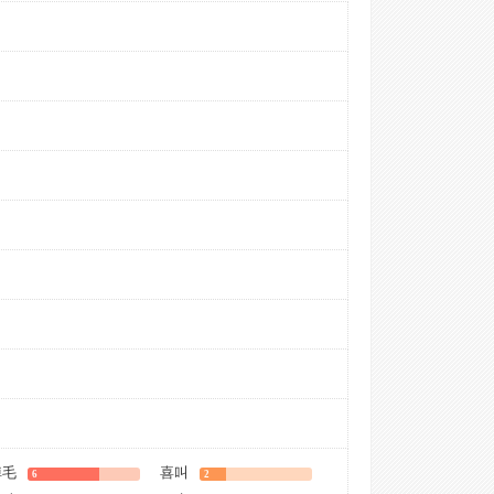
掉毛
喜叫
6
2