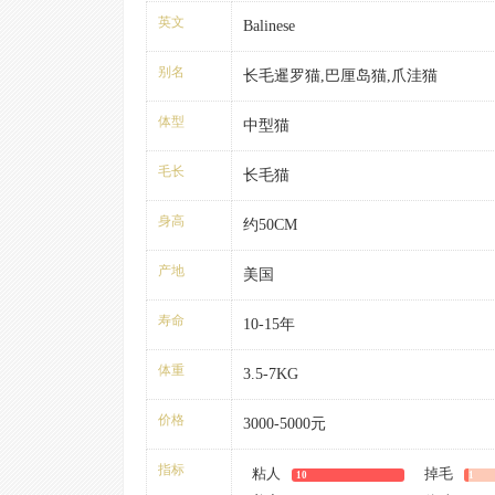
英文
Balinese
别名
长毛暹罗猫,巴厘岛猫,爪洼猫
体型
中型猫
毛长
长毛猫
身高
约50CM
产地
美国
寿命
10-15年
体重
3.5-7KG
价格
3000-5000元
指标
粘人
掉毛
10
1