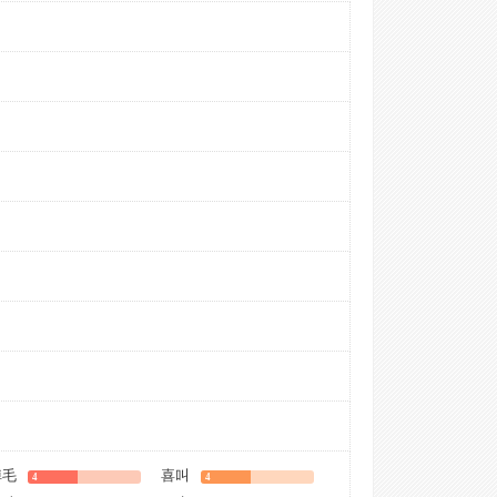
掉毛
喜叫
4
4