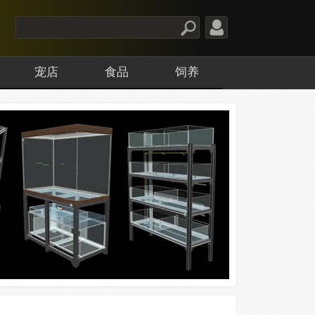
宠店
食品
饲养