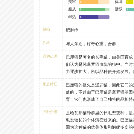
美容
体味
6
3
服从
活跃
9
4
耐热
6
缺陷
肥胖症
性格
与人亲近，好奇心重，合群
品种起源
巴厘猫是著名的长毛猫，由美国育成
们认为是纯暹罗猫血统的猫中。当时
力逐步扩大，所以品种便开始发展。
猫交配必然生出中长毛型的巴厘仔猫
形态特征
巴厘猫的祖先是暹罗猫，因此它们的
毛的外形。20世纪初，美国纽约州的
处的，不过由于巴厘猫是暹罗猫基因
发现长毛突变种，当时被称为“残废的
育，它们也形成了自己独特的品相特
但一直未能在展示会仁获奖后来经过
巴厘猫详细形态特征描述
选育、纯化、繁殖，终于在1963年
品种介绍
是哈瓦那猫种群里的长毛型变种，是
体形：外貌与暹罗猫相似，为中等身
州人马里恩·多尔西(MarionDorse
毛发较长的个体演变过来的。巴厘猫
巧，肌肉发达。
代就规划好培育计划。
因为这种猫的优美体形和婀娜多姿的
头部：中等大小。长而呈三角形，带