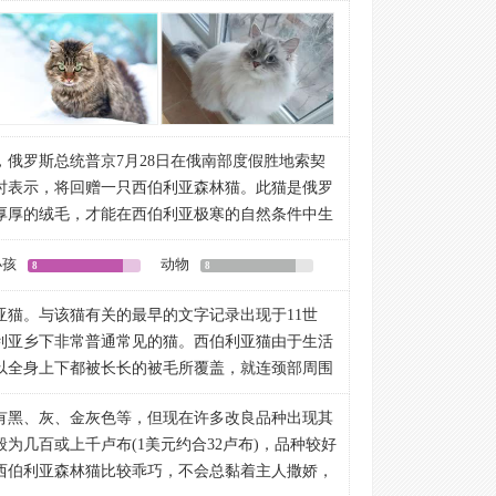
一代西伯利亚猫。1991年起，西伯利亚猫品种就在
，适度长。头部比挪威森林猫更浑圆。
Fe的承认。1990年ELIZABETHTERRELL引入了
。耳背毛发短，耳内侧长。猞猁尖为佳。眼大而几
POINT猫屋。TICA承认该品种并在1998年出版
。
色为：绿色到黄色，而重点色西伯利亚猫的眼睛为
。
并向鼻尖收拢变小而略呈弯钩状。
俄罗斯总统普京7月28日在俄南部度假胜地索契
髭毛垫。
时表示，将回赠一只西伯利亚森林猫。此猫是俄罗
而肌肉发达。身体紧凑，适度长。背长而略隆起。
厚厚的绒毛，才能在西伯利亚极寒的自然条件中生
发达。后腿微微 长于前腿。骨骼沉重。肌肉非常发
与猫关系十分亲密，就连俄政要们也喜欢它。
小孩
动物
而活跃，磨爪磨爪是猫咪的天性，因此，让它停止
8
8
。除了一个趾以外都是可收缩的。
猫来说，爪子是它最厉害的武器，所以，必须时常
被覆丰厚毛发。粗。
亚猫。与该猫有关的最早的文字记录出现于11世
锋利无比。此外，猫脚爪上的汗腺分泌出一种气
状，油腻，防水，能有效抵御酷寒。坚硬的护毛。
利亚乡下非常普通常见的猫。西伯利亚猫由于生活
时候，这些气味就留了下来，就像狗狗靠尿液划分
部毛较短。领圈毛长而丰富。丰厚的底层绒毛。
以全身上下都被长长的被毛所覆盖，就连颈部周围
中划分出自己的势力范围。尽管如此，如果让猫咪
。
们外层护毛质硬、光滑且呈油性，底层绒毛浓密厚
帘、椅子、地毯、木地板、墙纸等就会变得破烂不
魅力。
有黑、灰、金灰色等，但现在许多改良品种出现其
地区的严寒。
一旦确定了磨爪地点，就会再而三地去那儿磨爪，
为几百或上千卢布(1美元约合32卢布)，品种较好
，负责的猫咪主人应当在家具被糟踏之前尽早地开
西伯利亚森林猫比较乖巧，不会总黏着主人撒娇，
的磨爪习惯。