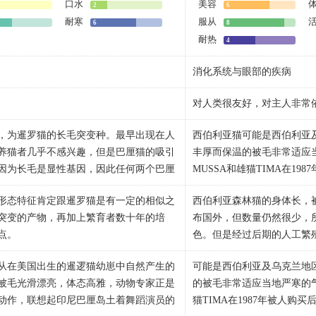
口水
美容
2
6
耐寒
服从
6
8
耐热
4
消化系统与眼部的疾病
对人类很友好，对主人非常
，为暹罗猫的长毛突变种。最早出现在人
西伯利亚猫可能是西伯利亚
养猫者几乎不感兴趣，但是巴厘猫的吸引
丰厚而保温的被毛非常适应
因为长毛是显性基因，因此任何两个巴厘
MUSSA和雄猫TIMA在198
，但也采用异种型杂交，以保持暹罗猫短
在他们的NEWSKI猫屋中培
形态特征肯定跟暹罗猫是有一定的相似之
西伯利亚森林猫的身体长，
贝伦·斯密斯夫人在饲养的暹罗猫后代中
品种就在法国确立了。1887年得
突变的产物，再加上繁育者数十年的培
布国外，但数量仍然很少，
暹罗猫”，因此虽然1930年就参加猫展，
TERRELL引入了第一批该猫
点。
色。但是经过后期的人工繁
育种学家30多年的努力，进行了一系列的
种并在1998年出版该品种的
的时候被毛短，到三个月大
首次被美国养猫协会承认。第一位培育是加
从在美国出生的暹逻猫幼崽中自然产生的
可能是西伯利亚及乌克兰地
材，呈流线型。纤细，长线条。优雅，灵
体形：非常大型而紧凑的身
y)。他与纽约另一位育猫者合作，早在1960年
被毛光滑漂亮，体态高雅，动物专家正是
的被毛非常适应当地严寒的气
体重：4.5到9公斤。
动作，联想起印尼巴厘岛土着舞蹈演员的
猫TIMA在1987年被人购买
直线轮廓。头骨稍凸;或扁平，吻部细腻。
头部：头大小中等，宽而呈