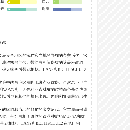
体味
口水
4
2
活跃
耐寒
6
6
依恋
及乌克兰地区的家猫和当地的野猫的杂交后代。它
当地严寒的气候。带红白相间斑纹的该品种雌猫
7年被人购买后带到柏林。HANS和BETTI SCHULZ
育出了第一代西伯利亚猫。1991年起，西伯利亚猫
被毛中的白毛区清晰地斑点状虎斑。虽然名声已广
到了FIFe的承认。1990年ELIZABETH
所以很名贵。西伯利亚森林猫的传统颜色是金虎斑
到自己的美国STARPOINT猫屋。TICA承认该品
殖以后也有其他的颜色出现。西伯利亚森林猫出生
标准。
时才会有护毛。
区的家猫和当地的野猫的杂交后代。它丰厚而保温
体，粗壮而沉重。
候。带红白相间斑纹的该品种雌猫MUSSA和雄
后带到柏林。HANS和BETTISCHULZ在他们的
三角形，轮廓成圆弧状。头顶扁平。前额微微凸