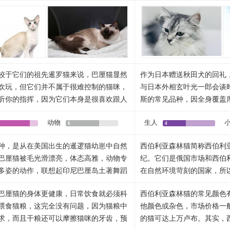
没有地域关系。巴厘猫亦称巴厘岛猫、爪
NEWSKI猫屋中培育出了第
巴中等尺寸。
鼓。脸颊不明显。吻部浑圆
传性状产生的，故最初被叫做长毛暹罗
法国确立了。1887年得到了FI
内毛发丰富。从下颌起保持V字形轮廓。
耳朵：适度宽，耳尖起圆弧
初在美国纽约州的贝伦史密斯夫人饲养的
第一批该猫到自己的美国STAR
近圆形。间距大。微微倾斜
一系列的选育、纯化、繁育而成。
该品种的标准。
向鼻。颜色：深蓝。
眼睛：传统成年猫的眼睛颜
兰色。眼色和被毛色无关联
为典型的东方型猫体态。骨胳纤细，肌肉紧
鼻子：两眼间鼻子部分宽，
较于它们的祖先暹罗猫来说，巴厘猫显然
作为日本赠送秋田犬的回礼，
收，但不卷起。颈部曲线舒展、清晰，与
下巴：下巴浑圆。长而厚的
欢玩，但它们并不属于很难控制的猫咪，
与日本外相玄叶光一郎会谈
四肢：颈适度长，滚圆，粗
听你的指挥，因为它们本身是很喜欢跟人
斯的常见品种，因全身覆盖
比前肢高，呈高腰状。腿长而纤细，长度和
胸部浑圆。骨骼强壮，肌肉
恐怕真的会患上抑郁症。
存下来。不仅俄罗斯普通人
间有毛。
达。
动物
生人
且并不柔和，不过巴厘猫没有继承这个特
宠物猫种类西伯利亚猫机灵
6
4
富的长饰毛，下垂。从基部到尾尖逐渐变
足掌：爪大而圆，趾间有毛
人产生厌烦的情绪。大部分巴厘猫也会看
磨爪是不可能的。对于小小
尾巴：尾适度长，基部宽，
种，是从在美国出生的暹逻猫幼崽中自然
西伯利亚森林猫简称西伯利
人心情好的时候，它们就会尽情地在主人
磨掉老化的角质而使其变得
部和尾部被毛较长。微有底色绒毛。所有
被毛：半长到长，呈长毛绒
巴厘猫被毛光滑漂亮，体态高雅，动物专
纪。它们是俄国市场和西伯
主人情绪低落或者生气不满时，它们则会
味，它在家具或墙上抓磨的
必须一致。重点色和身体色之间要求有强
腹部毛长，肩部和胸部的局
多姿的动作，联想起印尼巴厘岛土著舞蹈
在自然环境苛刻的国家，所
地盘一样，猫咪也需要在家
时成年猫的颜色才稳定下来。
毛色：传统颜色是金虎斑色
巴厘岛没有地域关系。
都有一圈厚厚的毛领子。它
或某个物品产生兴趣，它们便会不依不饶
随便磨爪，家中的沙发、窗
。鼻中断。眼睛小而圆。眼梢不倾斜。身
性情：性情平易近人，很有
巴厘猫的身体更健康，日常饮食就必须科
西伯利亚森林猫的常见颜色
实，这才得以抵抗西伯利亚
。同时，它们还很敏感，一点点风吹草动
堪，十分可怕。而且，猫咪
被太短或太粗糙。
喂食猫粮，这完全没有问题，因为猫粮中
他颜色或杂色，市场价格一般
奇心和敏感心的双重作用下，主人可能就
这样损失就更惨重了。所以
求，而且干粮还可以摩擦猫咪的牙齿，预
的猫可达上万卢布。其实，
秘兮兮地生活着。
始训练自己的爱猫养成良好
生的后代有没有可能是短毛猫。一般情况