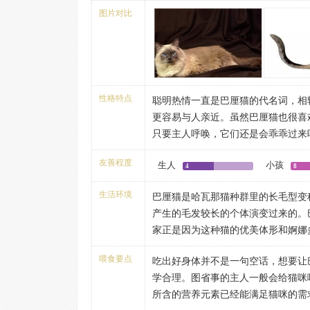
姿态而给以命名的，实际上和巴厘岛
没有鼻或髭毛边界。鼻梁长而直。下
图片对比
哇猫，是由暹罗猫自然变异或隐没遗
耳朵：大而尖，基部宽，间距大。耳
猫。巴厘猫原产于美国，它是本世纪
猞猁尖为佳。
逼罗猫后代中发现的长毛突变种，经
眼睛：大小中等，杏仁形，眼梢略斜
颈：长，细，优雅。
身体：身材苗条、修长、呈流线形,
性格特点
聪明热情一直是巴厘猫的代名词，相
凑，肋骨扩展，胸为圆筒形。腹部上
更容易与人亲近。虽然巴厘猫也很喜
头部结合灵活，典雅。
只要主人呼唤，它们还是会乖乖过来
四肢：圆柱形体型协调、匀称;后肢
类为伍的，如果它们一直独自生活，
身体成比例。小而呈椭圆形的爪，趾
友善程度
生人
小孩
很多人都知道暹罗猫的叫声很大，而
4
8
尾巴：尾长而细，尾端尖，尾上有丰
点，它们的叫声较为柔和，不会让主
细。
生活环境
巴厘猫是哈瓦那猫种群里的长毛型变
主人的眼色行事，比如当它们发现主
被毛：中长，丝质，细腻。身体，腹
产生的毛发较长的个体演变过来的。
身边撒娇卖萌求抚摸，而当它们发现
暹罗猫的颜色都是可以接受。重点色
家正是因为这种猫的优美体形和婀娜
给主人一点自己的空间。
烈的对比。小毛出生时为全白。1岁
演员的姿态而给以命名的，实际上和
巴厘猫的好奇心很重，一旦对某件事
不良性征：头部圆而宽。吻部短而宽
喂食要点
吃出好身体并不是一句空话，想要让
地一直跟进，直到自己失去兴趣为止
体短而紧凑。短腿。骨骼结构粗重。
学合理。图省事的主人一般会给猫咪
也都可能引起它们的注意，所以在好
不合格性征：眼睛不是蓝色。
所含的营养元素已经能满足猫咪的需
会发现猫咪动不动就像个侦探一样神
有些猫友问，巴厘猫跟巴厘猫交配出