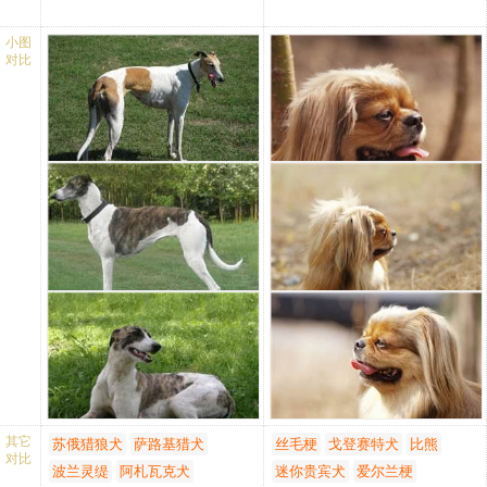
头部：
头部：
头部：楔形形状而且比较宽
头部：较短，头上部比较宽
小图
对比
阔。
阔。
头骨：宽阔，前额较宽。
头骨：相对平坦。
鼻子：较大，鼻孔开放。
鼻子：最好是黑色。毛发是
口吻：强壮且长。
褐色的鼻子也是褐色。
唇：紧。
口吻:比较宽阔，直。
颌/牙齿：颌结实，发达且强
唇：紧且黑色，毛发是褐色
壮，牙齿完整，剪状咬合。
的唇部也是褐色。
眼睛：中等大小，黑色，既
颌/牙齿：牙齿结实且完整，
不突出也不深陷，表现出敏
剪状咬合。
锐且聪明。
眼睛：大而黑色，圆形。
耳朵：较大，质地较厚。
耳朵：位置较低，适度的
躯干：
长，悬挂。
颈部：中等大小，但不失优
躯干：
雅，有肌肉且干燥没有褶
颈部：长度适中，略微圆
皱。
拱。
背部：宽、直且肌肉发达。
背线：直。
腰部：宽，直，肌肉强壮。
腰部：短，宽阔且肌肉发
其它
苏俄猎狼犬
萨路基猎犬
丝毛梗
戈登赛特犬
比熊
臀部：宽，略微倾斜，肌肉
达。
对比
波兰灵缇
阿札瓦克犬
迷你贵宾犬
爱尔兰梗
结实。
胸部：发达，达到肘部。