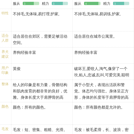
服从
精力
服从
精力
3
3
4
3
特性
不掉毛,无体味,易打理,护家,
不掉毛,无体味,易训练,护家,
适合
适合居住在郊区，需要足够活动
适合居住在城市公寓里。
人群
空间。
养犬
养狗经验丰富
养狗经验丰富
建议
用户
英俊
破坏王,爱咬人,淘气,像穿了一个
印象
坎,粘人,忠诚,乱叫,可爱完美,聪明
可爱淘气
整体
给人的印象是有力量，骨骼结构
属于小型犬，表现出活跃和警
和肌肉发育的都非常的良好，优
觉。体态均匀强壮。身体呈正方
雅。身体长度大于肩胛骨的高
形，身体的长度等于肩胛骨的高
度。
度。口吻的长度与头骨的比例大
颜色
颜色：所有的颜色。
颜色：所有颜色都是允许的。
约为2/3。
毛发
毛发：短、密集、粗糙、光滑。
毛发：被毛柔滑，长、波浪，密