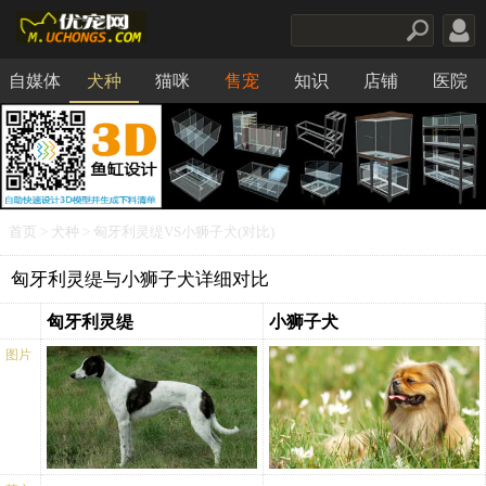
自媒体
犬种
猫咪
售宠
知识
店铺
医院
食品
首页
>
犬种
> 匈牙利灵缇VS小狮子犬(对比)
匈牙利灵缇与小狮子犬详细对比
匈牙利灵缇
小狮子犬
图片