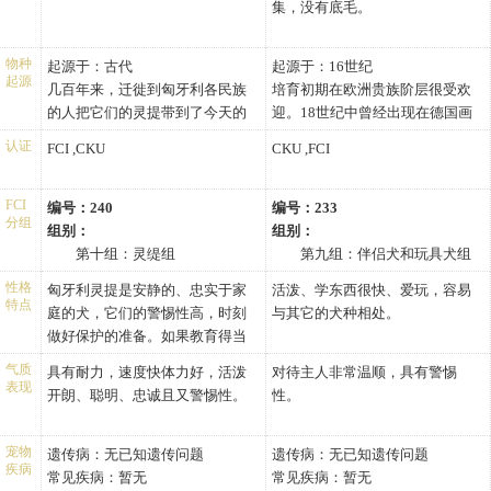
集，没有底毛。
物种
起源于：古代
起源于：16世纪
起源
几百年来，迁徙到匈牙利各民族
培育初期在欧洲贵族阶层很受欢
的人把它们的灵提带到了今天的
迎。18世纪中曾经出现在德国画
匈牙利，于是，一种对气候条件
家戈雅的油画中。后来逐渐减
认证
FCI ,CKU
CKU ,FCI
不敏感、身体结构灵活、毛皮粗
少，直到1960年左右，已经成为
糙的灵提就诞生了。在 19 世纪
世界最稀少的品种之一。
末，人们还用这种灵提与格雷伊
FCI
编号：240
编号：233
分组
猎犬进行了杂交。贵族们用这种
组别：
组别：
灵提狩猎，贫穷的农民则用它们
第十组：灵缇组
第九组：伴侣犬和玩具犬组
猎捕一些小的猎物。
身高：
身高：
性格
匈牙利灵提是安静的、忠实于家
活泼、学东西很快、爱玩，容易
雄性匈牙利灵缇肩高25.6-
雄性小狮子狗肩高10.2-0.0英
特点
庭的犬，它们的警惕性高，时刻
与其它的犬种相处。
27.6英寸（65.0-70.0厘米）
寸（26.0-0.0厘米）
做好保护的准备。如果教育得当
雌性匈牙利灵缇肩高24.4-
雌性小狮子狗肩高0.0-12.6英
的话，它们还可以变得非常听
26.4英寸（62.0-67.0厘米）
寸（0.0-32.0厘米）
气质
具有耐力，速度快体力好，活泼
对待主人非常温顺，具有警惕
话。这种犬的意志坚强，特别适
表现
体重：
体重：
开朗、聪明、忠诚且又警惕性。
性。
合赛场上的比赛。
雄性匈牙利灵缇体重48.5-0.0
雄性小狮子狗体重8.8-0.0磅
磅（22.0-0.0公斤）
（4.0-0.0公斤）
宠物
遗传病：
无已知遗传问题
遗传病：
无已知遗传问题
雌性匈牙利灵缇体重0.0-68.4
雌性小狮子狗体重0.0-17.6磅
疾病
常见疾病：
暂无
常见疾病：
暂无
磅（0.0-31.0公斤）
（0.0-8.0公斤）