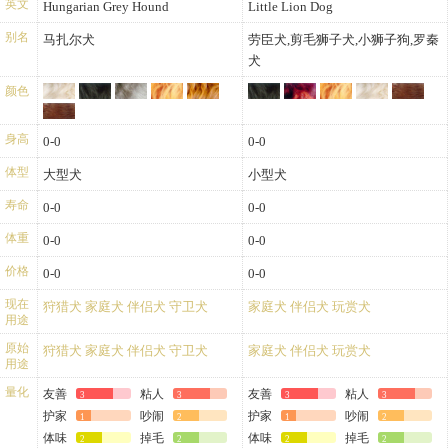
英文
Hungarian Grey Hound
Little Lion Dog
别名
马扎尔犬
劳臣犬,剪毛狮子犬,小狮子狗,罗秦
犬
颜色
身高
0-0
0-0
体型
大型犬
小型犬
寿命
0-0
0-0
体重
0-0
0-0
价格
0-0
0-0
现在
狩猎犬
家庭犬
伴侣犬
守卫犬
家庭犬
伴侣犬
玩赏犬
用途
原始
狩猎犬
家庭犬
伴侣犬
守卫犬
家庭犬
伴侣犬
玩赏犬
用途
量化
友善
粘人
友善
粘人
3
3
3
3
护家
吵闹
护家
吵闹
1
2
1
2
体味
掉毛
体味
掉毛
2
2
2
2