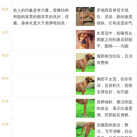
整体
给人的印象是有力量，骨骼结构
罗德西亚脊背犬强
和肌肉发育的都非常的良好，优
壮、灵括，跑动速度
雅。身体长度大于肩胛骨的高
很快。它有高贵的气
度。
质，对主人极为忠诚，会和陌生
头部
长度适中，前喙骨从
人保持一定的距离。背脊犬体型
两眼之间到鼻后部较
匀称，四肢强而有力，肌肉发
平。眼睛——为圆
达，灵活机警。性格稳重聪明，
形，反应敏捷，聪明，颜色和皮
对人亲近友善，很少吠叫吵闹，
颈部
颈部相当结实，且没
毛有一定程度的相似，眼睛发
个性顽强，身体平滑清洁，耐力
有赘肉
光、闪亮。耳朵——贴近头部，
持久、速度快。气质平和而威
有时立起，是以耳根为中心的一
严，罗得西亚脊背犬深爱它的主
个圆的范围内。下颌——有力，
胸部
胸部不太宽，但非常
人，但对陌生人有所保留。这个
长，深，嘴唇靠近颔边，鼻子为
深，且容积大，肋骨
品种的独特之处在于它的脊背上
黑色或棕色。黑色鼻子相对应为
支撑良好，但不圆
的逆毛。脊背上的逆毛是这个品
黑色眼睛，棕色鼻子相对应为琥
（桶状胸），显示出能提供理想
种非常重要的特征，应当予以足
前驱
肩胛倾斜、整洁而肌
珀色眼睛。
的速度。
够的重视。
肉发达，显示出速度
感。肘部贴近身躯。
前腿相当直，结实且骨量充足。
后驱
后腿肌肉发达，整
足爪紧凑，脚趾圆拱，脚垫圆、
洁，飞节清晰，且位
坚实而有弹性，脚趾间、脚垫间