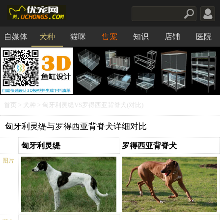
自媒体
犬种
猫咪
售宠
知识
店铺
医院
食品
首页
>
犬种
> 匈牙利灵缇VS罗得西亚背脊犬(对比)
匈牙利灵缇与罗得西亚背脊犬详细对比
匈牙利灵缇
罗得西亚背脊犬
图片