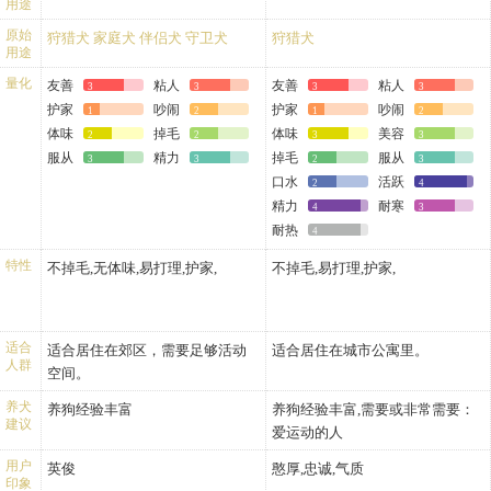
用途
原始
狩猎犬
家庭犬
伴侣犬
守卫犬
狩猎犬
用途
量化
友善
粘人
友善
粘人
3
3
3
3
护家
吵闹
护家
吵闹
1
2
1
2
体味
掉毛
体味
美容
2
2
3
3
服从
精力
掉毛
服从
3
3
2
3
口水
活跃
2
4
精力
耐寒
4
3
耐热
4
特性
不掉毛,无体味,易打理,护家,
不掉毛,易打理,护家,
适合
适合居住在郊区，需要足够活动
适合居住在城市公寓里。
人群
空间。
养犬
养狗经验丰富
养狗经验丰富,需要或非常需要：
建议
爱运动的人
用户
英俊
憨厚,忠诚,气质
印象