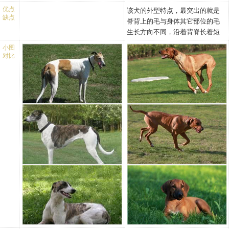
雅，有肌肉且干燥没有褶
颌/牙齿：颌结实，完美整
这个习惯养成了，他们就知道：
品种的独特之处在于他的脊背上
优点
该犬的外型特点，最突出的就是
皱。
齐，剪状咬合，牙齿发达。
缺点
如果我在这个时间内不吃，就得
的逆毛。脊背上的逆毛是这个品
脊背上的毛与身体其它部位的毛
背部：宽、直且肌肉发达。
面颊：干净。
饿肚子。
种非常重要的特征，应当予以足
生长方向不同，沿着背脊长着短
腰部：宽，直，肌肉强壮。
眼睛：两眼距离适度略远，
狗猫是都知道饿的，如果他们不
够的重视。
刀状毛，而且是逆向生长的。罗
臀部：宽，略微倾斜，肌肉
圆而且明亮，晶莹剔透，表
小图
吃，除了生病，就是因为不饿。
得西亚脊背犬勇敢善斗，忍耐性
对比
结实。
现出聪明。
如果我们一味地按我们地意思去
强，24小时无水也能忍受，在非
胸部：深，肋骨圆拱，略微
耳朵：位置略高，中等大
迁就，结果有二：一是他们永远
洲内陆温差极大的环境里狩猎也
卷起。
小，根部略宽，逐渐变细，
不知道什么是吃饭时间，二是他
能承受得住，是非常优秀的狩猎
四肢：
尖端圆。耳朵下垂，贴近头
们知道可以用什么方式达到目
犬。另外因为其能够捕猎狮子，
前躯：前肢强壮且肌肉发
部。
的。
又叫猎狮犬。
达，不管从前面还是侧面看
躯干：
不要被宠物牵着鼻子走，宠物无
背脊犬体型匀称，毛色有淡黄褐
都是笔直平行的。
颈部：长、强壮坚固而且没
法预测后果，只知道一时舒服，
色或红色，四肢强而有力，肌肉
肩部：肩胛骨适度倾斜，有
有赘肉。
但作为主人，应该未雨绸缪。因
发达，行动时尾根向下。性格稳
肌肉且长。
后背：强壮。
为溺爱地后果，宠物要比人承受
重聪明，对人亲近友善，很少吠
上臂：长、略微倾斜，肌肉
腰部：强壮而且有力，肌肉
的痛苦多很多。
叫吵闹，个性顽强，身体平滑清
发达。
发达而略微圆拱。
给罗得西亚脊背犬创造自由驰骋
洁，目前是很受人喜爱的家庭犬
前足：比较大，长细，脚垫
胸部：不太宽，但非常深，
的机会 犬的竞技能力竞技意识也
强壮。
且容积大，肋骨支撑良好，
相当强，适度运动可以使您的爱
后躯：后腿角度恰当，肌肉
但不圆（桶状胸）。
犬保有持久的耐力，肌体强健，
强壮但不过分，骨骼充足。
四肢：
步法、弹跳灵活多变，轻捷如
从后面看站立平行。
前躯：前肢笔直，强壮而且
飞。运动要适度，即是指要考虑