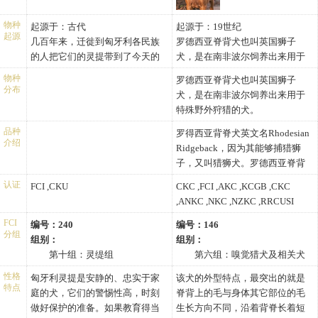
物种
起源于：古代
起源于：19世纪
起源
几百年来，迁徙到匈牙利各民族
罗德西亚脊背犬也叫英国狮子
的人把它们的灵提带到了今天的
犬，是在南非波尔饲养出来用于
匈牙利，于是，一种对气候条件
特殊野外狩猎的犬。
物种
罗德西亚脊背犬也叫英国狮子
不敏感、身体结构灵活、毛皮粗
在16世纪和17世纪到南非定居的
分布
犬，是在南非波尔饲养出来用于
糙的灵提就诞生了。在 19 世纪
丹麦人、德国人、匈牙利人，他
特殊野外狩猎的犬。
末，人们还用这种灵提与格雷伊
们到南非时都带有自己的猎犬，
在16世纪和17世纪到南非定居的
猎犬进行了杂交。贵族们用这种
如大丹、马士提夫、灵提、寻血
品种
罗得西亚背脊犬英文名Rhodesian
丹麦人、德国人、匈牙利人，他
介绍
灵提狩猎，贫穷的农民则用它们
猎犬及其他品种。1707年后的100
Ridgeback，因为其能够捕猎狮
们到南非时都带有自己的猎犬，
猎捕一些小的猎物。
年，欧洲的移民被停止了，但带
子，又叫猎狮犬。罗德西亚脊背
如大丹、马士提夫、灵提、寻血
到南非的犬也影响了罗德西亚脊
犬强壮、灵括，跑动速度很快。
猎犬及其他品种。1707年后的100
认证
FCI ,CKU
CKC ,FCI ,AKC ,KCGB ,CKC
背犬的特性。
它有高贵的气质，对主人极为忠
年，欧洲的移民被停止了，但带
,ANKC ,NKC ,NZKC ,RRCUSI
在当时的波尔地区，当地的居民
诚，会和陌生人保持一定的距
到南非的犬也影响了罗德西亚脊
,APRI ,ACR ,CKU
需要一头看守他们家园和牲畜的
离。这个品种的显著性是背部有
FCI
编号：240
编号：146
背犬的特性
分组
犬，而且能耐受艰苦的条件和抵
脊，脊呈由背毛逆向生长而形成
组别：
组别：
御昼夜惊人的温差，同时能惊飞
的。脊线清晰分明，逐渐变细，
第十组：灵缇组
第六组：嗅觉猎犬及相关犬
鸟和捕捉受伤的鹿。他们挑选并
呈放射状。脊起始于肩后，延续
身高：
种组
性格
匈牙利灵提是安静的、忠实于家
该犬的外型特点，最突出的就是
饲养出了罗德西亚脊背犬。
到臀部两个突出点之间，两突出
雄性匈牙利灵缇肩高25.6-
身高：
特点
庭的犬，它们的警惕性高，时刻
脊背上的毛与身体其它部位的毛
在1877年，荷姆介绍两头罗德西
点(crowns)彼此相对，突出点下缘
27.6英寸（65.0-70.0厘米）
雄性罗德西亚脊背犬肩高
做好保护的准备。如果教育得当
生长方向不同，沿着背脊长着短
亚脊背犬参加了一个罗德西
超过脊线1/3处。
雌性匈牙利灵缇肩高24.4-
24.8-27.2英寸（63.0-69.0厘