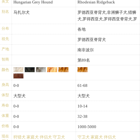
英文
Hungarian Grey Hound
Rhodesian Ridgeback
别名
马扎尔犬
罗德西亚脊背犬,非洲狮子犬,猎狮
犬,罗得西亚犬,罗得西亚脊背犬,罗
德西亚背脊犬
分布
各地
祖先
罗德西亚脊背犬
产地
南非波尔
智商
第89名
颜色
身高
0-0
61-68
体型
大型犬
大型犬
寿命
0-0
10-14
体重
0-0
32-38
价格
0-0
1000-5000
现在
狩猎犬
家庭犬
伴侣犬
守卫犬
守卫犬
家庭犬
伴侣犬