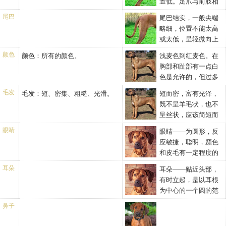
置低。足爪与前肢相
有毛发保护。狼爪可以切除。
同。。
尾巴
尾巴结实，一般尖端
略细，位置不能太高
或太低，呈轻微向上
的曲线，既不能卷曲，也不能太
颜色
颜色：所有的颜色。
浅麦色到红麦色。在
放荡
胸部和趾部有一点白
色是允许的，但过多
的白色在腹部和趾部是不合格
毛发
毛发：短、密集、粗糙、光滑。
短而密，富有光泽，
的。
既不呈羊毛状，也不
呈丝状，应该简短而
密集，光滑有光泽。
眼睛
眼睛——为圆形，反
应敏捷，聪明，颜色
和皮毛有一定程度的
相似，眼睛发光、闪亮
耳朵
耳朵——贴近头部，
有时立起，是以耳根
为中心的一个圆的范
围内。
鼻子