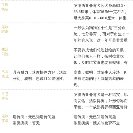
的话，它们还可以变得非常听
刀状毛，而且是逆向生长的。罗
亚的大型狩猎活动，它们在活动
26.4英寸（62.0-67.0厘米）
米）
生理
罗德西亚脊背犬公犬身高63.5～
话。这种犬的意志坚强，特别适
得西亚脊背犬勇敢善斗，忍耐性
出色的表现赢得了很高的声誉。
指标
体重：
雌性罗德西亚脊背犬肩高
68.6厘米，体重38.56千克左右。
合赛场上的比赛。
强，24小时无水也能忍受，在非
1922年，罗德西亚的饲养者规定
雄性匈牙利灵缇体重48.5-0.0
24.0-26.0英寸（61.0-66.0厘
母犬身高61.0～66.0厘米，体重
洲内陆温差极大的环境里狩猎也
了罗德西亚脊背犬的标准，直到
磅（22.0-0.0公斤）
米）
31.75千克左右
能承受得住，是非常优秀的狩猎
宠物
现在人们还使用这个标准。1955
一般认为狗狗的个性是“三分血
雌性匈牙利灵缇体重0.0-68.4
体重：
喂养
犬。另外因为其能够捕猎狮子，
年AKC将此犬注册。
统，七分养育”，而对于出生才一
磅（0.0-31.0公斤）
雄性罗德西亚脊背犬体重
又叫猎狮犬。
罗德西亚脊背犬在美国得到了很
年的狗来说，这一年可是非常重
头部：
79.4-90.4磅（36.0-41.0公
背脊犬体型匀称，毛色有淡黄褐
高的评价，它有效的工作能力以
要的教育时期！这段时期要好好
头部：楔形形状而且比较宽
斤）
生活
不要养成他们想吃就给的习惯，
色或红色，四肢强而有力，肌肉
及从不打扰别人的性格。它的疑
教育，一旦没教育好就难以改
习性
阔。
雌性罗德西亚脊背犬体重
让他们像人一样，按时按量吃
发达，行动时尾根向下。性格稳
心和耐力训练显示出它只会听命
正。所以“3岁定80岁”，其实也符
头骨：宽阔，前额较宽。
63.9-75.0磅（29.0-34.0公
饭，及时吃零食也要有规律，有
重聪明，对人亲近友善，很少吠
于它的主人，还有它那喜欢小孩
合狗的情况。
鼻子：较大，鼻孔开放。
斤）
节制。
叫吵闹，个性顽强，身体平滑清
子的天性使得它在美国的家庭中
正如每个人的个性不同一样，狗
气质
具有耐力，速度快体力好，活泼
高贵，聪明，对陌生人冷淡，但
口吻：强壮且长。
头部：
如果挑食，主人千万不要因为心
表现
洁，目前是很受人喜爱的家庭
很受欢迎
狗的个性也是各不相同的。形成
开朗、聪明、忠诚且又警惕性。
没有过激的行为或是害羞的表
唇：紧。
头骨：平坦而且宽阔，应该
疼而百般迁就，到他们吃饭的时
犬。
这种状况的因素主要包括饲主的
现。
颌/牙齿：颌结实，发达且强
没有皱纹。
间，你把饭放在固定的地方，给
高贵、温和。对陌生人有警惕
爱心及训练方式、饲养环境等，
壮，牙齿完整，剪状咬合。
鼻子：鼻子应该是黑色或棕
他们固定的时间，比如说，10分
注意
罗得西亚脊背犬是一种结实、肌
性，可以成为很好的家庭伴侣
这些对于狗狗日后的个性都有相
眼睛：中等大小，黑色，既
色的。黑色的鼻子应伴有黑
事项
钟之内，如果他们不吃，就把饭
肉发达、活泼得狗，外形匀称而
犬，要对它们不断地对它们惊醒
当的影响力
不突出也不深陷，表现出敏
色的眼睛，而棕色的鼻子应
收起来，即便10分钟后，他们有
平稳。一个成熟得罗得西亚脊背
教育和训练。
锐且聪明。
伴有琥珀色的眼睛。
想吃的意思，也绝不能喂。主人
犬显得英俊，强健，运动型，耐
宠物
遗传病：
耳朵：较大，质地较厚。
无已知遗传问题
遗传病：
口吻：长、强壮，深厚。
无已知遗传问题
一定要做到：饭我给你准备了，
力持久、速度快。气质平和而威
疾病
躯干：
常见疾病：
暂无
常见疾病：
唇：干净，与下颌紧密结
髋关节发育不全
你爱吃不吃，时间一到，我就收
严，罗得西亚脊背犬深爱他的主
颈部：中等大小，但不失优
合。
摊，过了这村没这个店了。
人，但对陌生人有所保留。这个