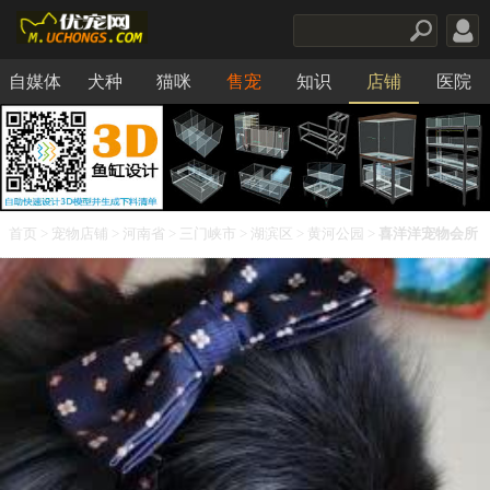
自媒体
犬种
猫咪
售宠
知识
店铺
医院
食品
首页
>
宠物店铺
>
河南省
>
三门峡市
>
湖滨区
>
黄河公园
>
喜洋洋宠物会所