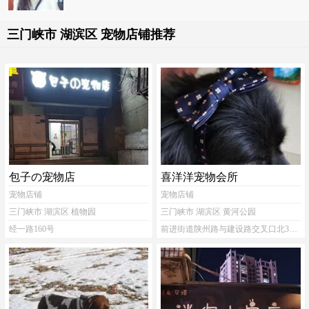
三门峡市 湖滨区 宠物店铺推荐
包子の宠物店
喜洋洋宠物会所
宠物店铺
宠物店铺
三门峡市 湖滨区 植物园
三门峡市 湖滨区 黄河公园
经一路160号
前进街道陕州路与建设路交叉口北300米