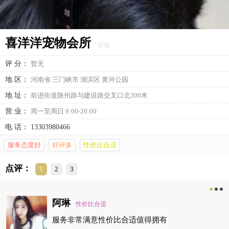
喜洋洋宠物会所
店铺
评 分：
暂无
地 区：
河南省 三门峡市 湖滨区 黄河公园
地 址：
前进街道陕州路与建设路交叉口北300米
营 业：
周一至周日 9:00-20:00
电 话：
13303980466
服务态度好
好评多
性价比合适
点评：
1
2
3
阿琳
性价比合适
服务非常满意性价比合适值得拥有