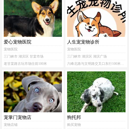
爱心宠物医院
人生宠宠物诊所
宠物医院
宠物医院
三门峡市 湖滨区 甘棠市场
三门峡市 湖滨区 湖滨广场
老甘棠路古玩市场往前100米
六峰北路与文明路交叉口东行100米路南
宠掌门宠物店
狗托邦
宠物店铺
购买宠物