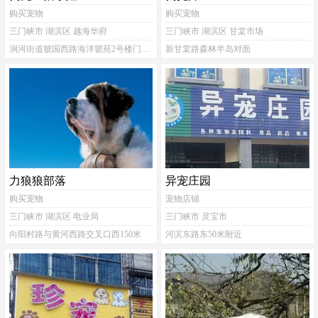
购买宠物
购买宠物
三门峡市 湖滨区 越海华府
三门峡市 湖滨区 甘棠市场
涧河街道虢国西路海洋虢苑2号楼门面7号
新甘棠路森林半岛对面
力狼狼部落
异宠庄园
购买宠物
宠物店铺
三门峡市 湖滨区 电业局
三门峡市 灵宝市
向阳村路与黄河西路交叉口西150米
河滨东路东50米附近