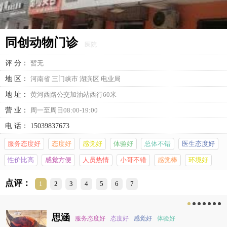
同创动物门诊
医院
评 分：
暂无
地 区：
河南省 三门峡市 湖滨区 电业局
地 址：
黄河西路公交加油站西行60米
营 业：
周一至周日08:00-19:00
电 话：
15039837673
服务态度好
态度好
感觉好
体验好
总体不错
医生态度好
性价比高
感觉方便
人员热情
小哥不错
感觉棒
环境好
点评：
1
2
3
4
5
6
7
思涵
服务态度好
态度好
感觉好
体验好