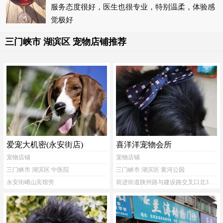
服务态度很好，医生也很专业，特别温柔，体验感
觉极好
三门峡市 湖滨区 宠物店铺推荐
爱宠大机密(永安街店)
喜洋洋宠物会所
宠物店铺
宠物店铺
三门峡市 湖滨区 中医院
三门峡市 湖滨区 黄河公园
永安街崤山宾馆旁
前进街道陕州路与建设路交叉口北300米