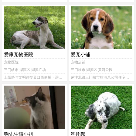
爱康宠物医院
爱宠小铺
宠物医院
宠物店铺
三门峡市 湖滨区 湖滨广场
三门峡市 湖滨区 黄河公园
上阳路与文明路交叉口西侧桥下远东小区
茅津北路三门峡市粮油总公司住宅小区
狗先生猫小姐
狗托邦