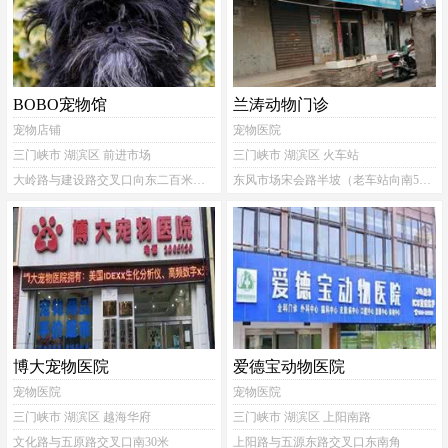
BOBO宠物馆
兰涛动物门诊
宠物店铺
宠物医院
三门峡市 湖滨区 前进市场
三门峡市 湖滨区 火车站
大岭路与建设路交叉口向东二百米左右路北(前进派出所)
东风市场宋会路半坡（老车站向南50米路东）
博大宠物医院
爱德宝动物医院
宠物医院
宠物医院
三门峡市 湖滨区 越海华府
三门峡市 湖滨区 上阳南路
文化路与五原路交叉口南30米
上阳路与五源东路交叉口东南角