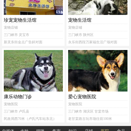
珍宠宠物生活馆
宠物生活馆
宠物店铺
宠物店铺
三门峡市 灵宝市
三门峡市 陕州区
新灵东街金点广告斜对面
永乐街西段万家福生活广场对面
康乐动物门诊
爱心宠物医院
宠物医院
宠物医院
三门峡市 卢氏县
三门峡市 湖滨区 甘棠市场
民政局西70米（卢氏汽车站东北）
老甘棠路古玩市场往前100米