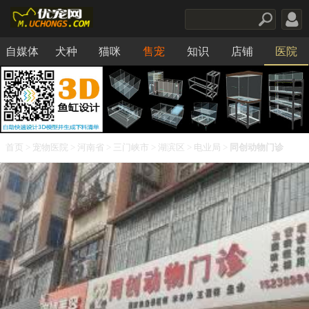
自媒体
犬种
猫咪
售宠
知识
店铺
医院
食品
首页
>
宠物医院
>
河南省
>
三门峡市
>
湖滨区
>
电业局
>
同创动物门诊