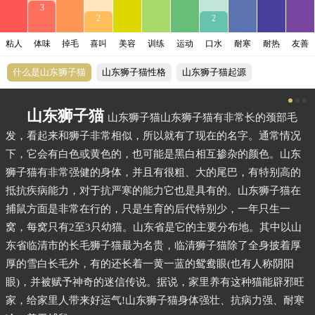
3
2
2
粘人
体味
掉毛
喜叫
美容
训练
运动
口水
耐寒
耐热
友善
什么是山东狮子猫
山东狮子猫性格
山东狮子猫起源
山东狮子猫
山东狮子猫山东狮子猫有非常长的颈部毛
发，看起来和狮子非常相似，所以就有了现在的名字。通常情况
下，它会有白色或黄色的，也可能是黑白相互掺杂的颜色。山东
狮子猫有非常强健的身体，并且有很粗、大的尾巴，有特别高的
抵抗疾病能力，对于抗严寒的能力它也是具有的。山东狮子猫在
捕鼠方面是非常在行的，只是生育的后代特别少，一年只生一
窝，每窝只有2至3只幼猫。山东省是它的主要分布地。其中以山
东省临清市的长毛狮子猫最为名贵，临清狮子猫除了全身披着厚
厚的雪白长毛外，有的还长着一黄一蓝的鸳鸯眼(也有人称阴阳
眼)，并被赋予神奇的迷信传说。据说，家里养有这种猫能辟邪旺
家，给家里人带来好运气!山东狮子猫身体强壮、抗病力强、耐寒