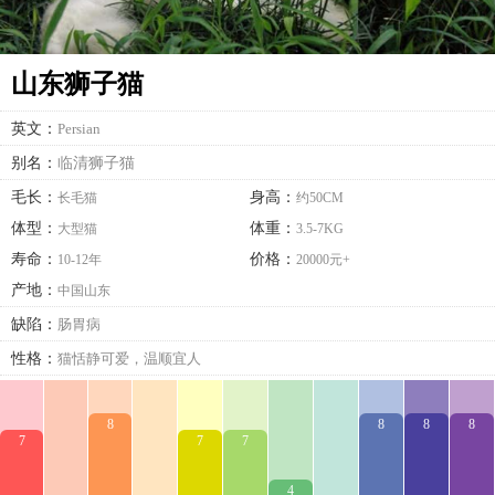
山东狮子猫
英文：
Persian
别名：
临清狮子猫
毛长：
身高：
长毛猫
约50CM
体型：
体重：
大型猫
3.5-7KG
寿命：
价格：
10-12年
20000元+
产地：
中国山东
缺陷：
肠胃病
性格：
猫恬静可爱，温顺宜人
8
8
8
8
7
7
7
4