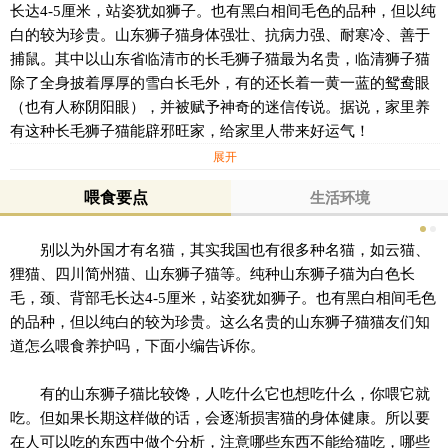
长达4-5厘米，站姿犹如狮子。也有黑白相间毛色的品种，但以纯
白的较为珍贵。山东狮子猫身体强壮、抗病力强、耐寒冷、善于
捕鼠。其中以山东省临清市的长毛狮子猫最为名贵，临清狮子猫
除了全身披着厚厚的雪白长毛外，有的还长着一黄一蓝的鸳鸯眼
（也有人称阴阳眼），并被赋予神奇的迷信传说。据说，家里养
有这种长毛狮子猫能辟邪旺家，给家里人带来好运气！
展开
喂食要点
生活环境
别以为外国才有名猫，其实我国也有很多种名猫，如云猫、
狸猫、四川简州猫、山东狮子猫等。纯种山东狮子猫为白色长
毛，颈、背部毛长达4-5厘米，站姿犹如狮子。也有黑白相间毛色
的品种，但以纯白的较为珍贵。这么名贵的山东狮子猫猫友们知
道怎么喂食养护吗，下面小编告诉你。
有的山东狮子猫比较馋，人吃什么它也想吃什么，你喂它就
吃。但如果长期这样做的话，会逐渐损害猫的身体健康。所以要
在人可以吃的东西中做个分析，注意哪些东西不能给猫吃，哪些