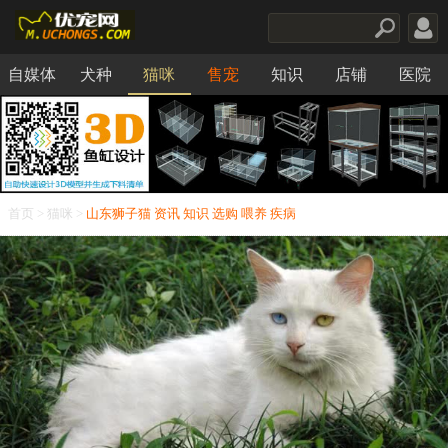
自媒体
犬种
猫咪
售宠
知识
店铺
医院
食品
首页
>
猫咪
>
山东狮子猫
资讯
知识
选购
喂养
疾病