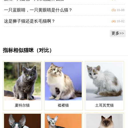
一只蓝眼睛，一只黄眼睛是什么猫？
(5)
10-08
这是狮子猫还是长毛猫啊？
(4)
10-02
更多>>
指标相似猫咪（对比）
夏特尔猫
褴褛猫
土耳其梵猫