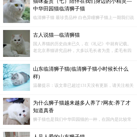
猫咪鉴赏（七）陪伴在我们身边的小精灵—
这几个...
中华田园猫临清狮子猫
临清狮子猫 最珍贵品种 白色异瞳狮子猫上一期我们说
到了本土猫咪中的狸花猫，这一期我们来盘点下号称
中国布偶猫的临清狮子猫。临清狮子猫（学名：
古人说猫—临清狮猫
Linqing Lion Cat）别称：山东狮子猫，俗称狮猫、临
国人养猫的历史由来已久，在《礼记》中就有记载。
清猫...
老北京养猫讲究品种，大多以毛长者为贵，柔毛有四
五寸者为珍。山东狮子猫尤头大威武，且披肩长毛下
垂，类似雄狮之相，因此被称为狮子猫。
山东临清狮子猫(临清狮子猫小时候长什么
样)
温馨提示：该文章已超过131天没有更新，请关注相关
内容是否还能用！临清狮子猫为啥这么便宜？山东狮
子猫不贵的主要原因是山东狮子猫在我国是家猫...
为什么狮子猫越来越多人养了?网友:养了才
知道真香
狮子猫也是我们中华田园猫的一种，在国内是比较常
见的，养的人非常多。为什么狮子猫越来越多人养
了？以下这些优点，让人爱不释手，网友：养了才知
人见人爱的山东狮子猫