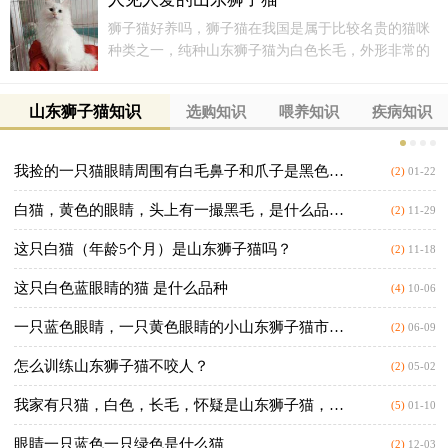
道真香~1、气质非凡；
狮子猫好养吗，狮子猫在我国是属于比较名贵的猫咪
种类之一，纯种山东狮子猫为白色长毛，外形非常的
漂亮，因此饲养这种猫咪的家庭也是比较多的，那山
东狮子猫好不好养呢?
山东狮子猫知识
选购知识
喂养知识
疾病知识
我捡的一只猫眼睛周围有白毛鼻子和爪子是黑色的这.
(2)
01-22
白猫，黄色的眼睛，头上有一撮黑毛，是什么品种？
(2)
11-29
这只白猫（年龄5个月）是山东狮子猫吗？
(2)
11-18
这只白色蓝眼睛的猫 是什么品种
(4)
10-06
一只蓝色眼睛，一只黄色眼睛的小山东狮子猫市面价.
(2)
06-09
怎么训练山东狮子猫不咬人？
(2)
05-02
我家有只猫，白色，长毛，怀疑是山东狮子猫，请问哪位.
(5)
01-10
眼睛一只蓝色一只绿色是什么猫
(2)
12-03