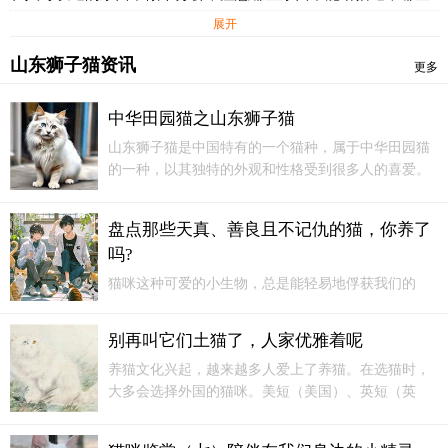
东西不能随意给猫吃，哪些东西不能给猫多吃，这是猫主人必须
展开
掌握的常识。小鸟等禽类动物或鱼的骨头比较硬，当山东狮子猫
山东狮子猫资讯
咬碎后会产生一些尖的碎片，这些碎片有时会刺伤他的嘴巴或内
更多
脏，所以要避免猫吃这些骨头，除非用高压锅把骨头软化或粉碎
后添加到饲料中。
中华田园猫之山东狮子猫
山东狮子猫是中国特有的一个猫种，属于中华田园猫
晒干的鱼干含有比较多量的镁，容易诱发和导致山东狮子猫
的一种，以其独特的外观和性格受到很多人的喜爱。
的尿道结石或泌尿系统疾病，所以尽量让猫少食。一只成年猫一
以下是关于山东狮子猫的全面介绍...
天大概需要盐分0.3~0.5克，在猫的饲料中食盐注意不要过量。带
盘点那些天真、善良且不记仇的猫，你养了
香辛辣料的肉类会让猫的嗅觉迟钝，也不适合给猫吃。比如最为
吗?
常见的肯德鸡肉，猫愿意吃，但不要给它吃。乌贼、尤鱼和一些
贝类的肉含有一些山东狮子猫不适应的成分，吃多了会引起猫的
猫咪这种可爱的小生物，总是能轻易地俘获我们的
消化不良和胃肠障碍。尤鱼干进入猫胃后会吸收水分而膨胀，所
心。今天咱们就来聊聊那些特别招人稀罕的猫咪，它
们天真无邪、心地善良，还从不记仇，简直就是喵星
以不能让猫吃得太多。有的海鲜还会引发猫的皮肤发炎，在饲喂
别再叫它们土猫了，人家优雅着呢
界的小天使。
前先让猫少量食用，没有反应后才适量给予。
养猫文化兴起，越来越多人爱上了养猫。在选猫时，
大多会选择外国的猫咪。美短（美国）、英短（英
国）、折耳（苏格兰）、暹罗（泰国）中国的猫有什
么品种？你会发现叫出来的只有狸花猫，山东狮子猫