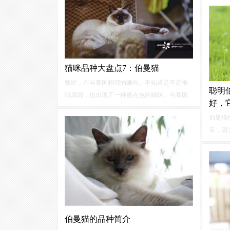
相？以
柜”就
猫咪品种大盘点7：伯曼猫
曾经，在与泰国相邻的缅甸。不知道是不是地
聪明
域原因，也出现了一种重点色的猫咪。与泰国
好，
暹罗猫的贵族气派不同，这种古老的猫种被称
伯曼猫
为“缅甸圣猫”。它们的故事，比暹罗猫更神圣。
等，因
这就是今天我们要讲的伯曼猫。
僧人所
人们认
的体型
重心低
伯曼猫的品种简介