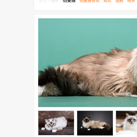
首页
>
猫咪
>
伯曼猫
伯曼猫资讯
知识
选购
喂养