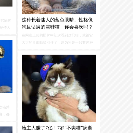
这种长着迷人的蓝色眼睛、性格像
古代缅甸
狗且话痨的雪鞋猫，你会喜欢吗？
世纪传入
身上被
在网友上传的照片中初次看到这只猫，就被它
分毛色
大大的蓝眼睛吸引住了，以为它是一只非纯种
。
的布偶猫幼崽，直到看着它一点点长大，身上
毛色不断发生变化，才发现这只猫长得与布偶
猫完全不同，网友说它是一只雪鞋猫。
欢猫并
白，都
猫叔会
给主人赚了7亿！7岁“不爽猫”病逝
趣的故