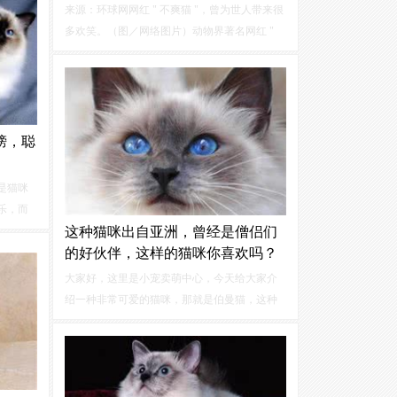
爱猫生
来源：环球网网红 " 不爽猫 "，曾为世人带来很
多欢笑。（图／网络图片）动物界著名网红 "
不爽猫 "（GrumpyCat）周二（5 月 14 日）在美
国亚利桑那州凤凰城的家中离世，终年 7 岁。
榜，聪
是猫咪
乐，而
发脾气
这种猫咪出自亚洲，曾经是僧侣们
部分猫
的好伙伴，这样的猫咪你喜欢吗？
也没有
大家好，这里是小宠卖萌中心，今天给大家介
纯种猫
绍一种非常可爱的猫咪，那就是伯曼猫，这种
猫咪看起来精致优雅，会让人想一直盯着看它
们看，而且它们不止长得可爱，性格也非常的
甜美，这些猫咪生活习惯也非常的优雅...