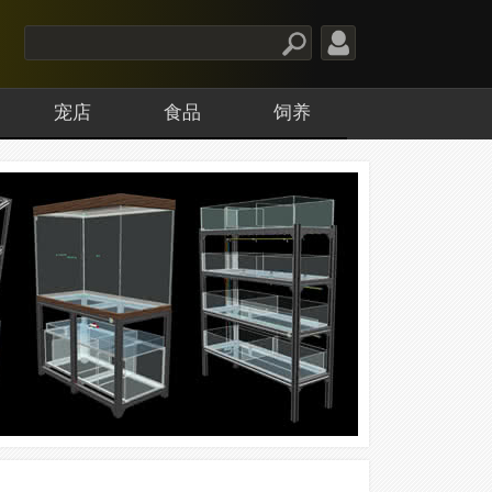
宠店
食品
饲养