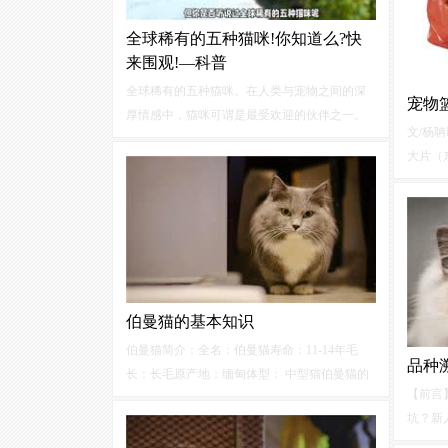
全球稀有的五种猫咪!你知道么?快
来围观!—科普
全球稀有的五种猫咪。在人类与宠物之间的深
宠物
厚情感中，猫咪可谓是最受欢迎的伙伴之一。
文/杨聃
我们都熟悉常见的猫咪品种，但你是否听说过
大片（
全球稀有的五种猫咪？今天就让我们一起来围
中，薇
观这些稀有而神秘的小可爱们。·一、云豹猫。
容沙龙
待”的
伯曼猫的基本知识
伯曼猫简介：全名：伯曼猫寿命：11-14年毛
品种
长：长毛原产地：缅甸体型： 中型猫伯曼猫的
【前言
外观特点：伯曼猫体型较长，身上被毛主要是
坑？新
浅金黄色，脸，耳，腿尾等部分毛色较深，呈
种？到
咖啡色或深灰色，四爪为白色。