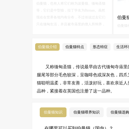
伯曼猫，也有人将它们称为波曼猫、缅甸圣猫
等，它们是中型猫，拉丁学名为Birman。虽然
伯曼
现在在世界各地均有分布，不过传说过去它们
只在缅甸生活，并且被寺庙里的僧人所饲养，
伯曼猫
因为要守护大殿，所以它们也被人们认为是护
好，苛
殿神猫。
早被称
被视为
伯曼猫介绍
伯曼猫特点
形态特症
生活环
之处，
的异种
又称缅甸圣猫，传说最早由古代缅甸寺庙里
样子。
腿尾等部分毛色较深，呈咖啡色或深灰色，四爪
猫聪明温柔，非常友善，活泼好玩，喜欢亲近人
品种，紧接着在英国也注册了这一品种。
伯曼猫知识
伯曼猫喂养知识
伯曼猫选
在哪里可以买到伯曼猫（国内）？