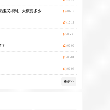
会嫌弃你。
果能买得到。大概要多少.
喂养幼猫很难
(3)
01-17
尽管伯曼猫是
在给猫咪佩戴牵引
猫咪听话吗？
(3)
10-18
预。
如何训练猫咪
(2)
06-30
猫？
伯曼猫来自哪
(2)
06-06
(1)
03-01
(1)
02-06
更多>>