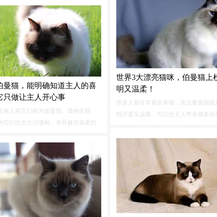
事，回答您养猫时所遇到的问题。关注
上是很多新任铲屎官遇到的难题，“猫掌
活公众号，让您的爱猫人生更精彩！
是要成为全球华人铲屎官的守护者。
世界3大漂亮猫咪，伯曼猫上
伯曼猫，能明确知道主人的喜
明又温柔！
它只做让主人开心事
很多人都非常喜欢养猫，其主要原因就
也有人将它们称为波曼猫、缅甸圣猫
既可爱又温顺，可以给主人带来很多快
为它们过去生活缅甸，并且被寺庙里的
且只要不把猫咪惹急，猫咪一般是不会
饲养，因为要守护大殿，所以它们也被
的，非常适合跟小孩子一块玩。虽然大
为是护殿神猫。伯曼猫的体型比波斯猫
咪都有高颜值，但有些品种的猫咪长相
长，它们身体强壮，却不失优雅，而且
那么好看，不过，如果运气好可以买到
，给人一种结结实实的感觉。
的话，猫咪的颜值还是比较高的。