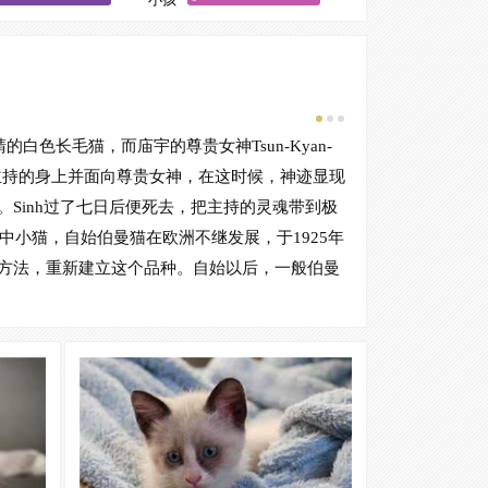
友善
性格
色长毛猫，而庙宇的尊贵女神Tsun-Kyan-
伯曼猫
在主持的身上并面向尊贵女神，在这时候，神迹显现
露其甜美及善良的
Sinh过了七日后便死去，把主持的灵魂带到极
也喜欢到庭院或花
中小猫，自始伯曼猫在欧洲不继发展，于1925年
方法，重新建立这个品种。自始以后，一般伯曼