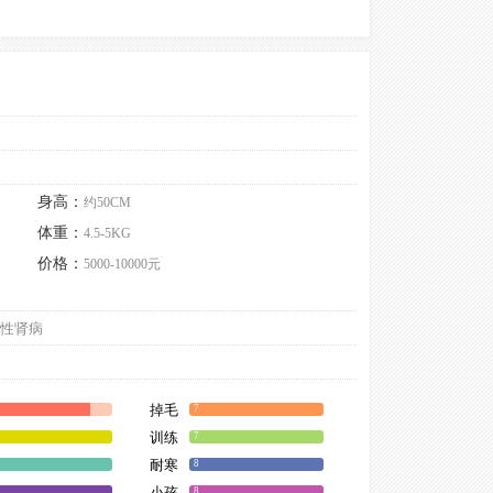
身高：
约50CM
体重：
4.5-5KG
价格：
5000-10000元
性肾病
掉毛
7
训练
7
耐寒
8
小孩
8