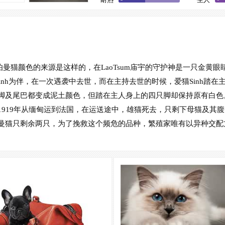
友善
猫颜色的来源是这样的，在LaoTsum庙宇的守护神是一只金黄眼睛的白
inh为伴，在一次遇袭中去世，而在主持去世的时候，爱猫Sinh踏
脚及尾巴都变成泥土颜色，但踏在主人身上的四只脚却保持原有白色。
919年从缅甸运到法国，在运送途中，雄猫死去，只剩下母猫及其腹
曼猫只剩余两只，为了挽救这个频危的品种，繁殖家唯有以异种交配