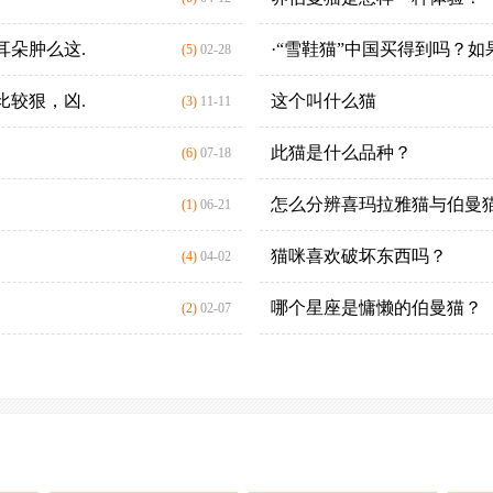
耳朵肿么这.
·“雪鞋猫”中国买得到吗？如
(5)
02-28
比较狠，凶.
这个叫什么猫
(3)
11-11
此猫是什么品种？
(6)
07-18
怎么分辨喜玛拉雅猫与伯曼
(1)
06-21
猫咪喜欢破坏东西吗？
(4)
04-02
哪个星座是慵懒的伯曼猫？
(2)
02-07