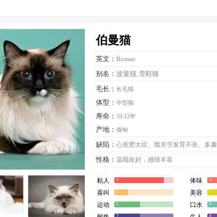
伯曼猫
英文：
Birman
别名：
波曼猫,雪鞋猫
毛长：
长毛猫
体型：
中型猫
寿命：
10-12年
产地：
缅甸
缺陷：
心室肥大症、髋关节发育不良、多囊
性格：
温顺友好，感情丰富
粘人
体味
4
4
喜叫
美容
1
7
运动
口水
2
6
耐热
生人
2
8