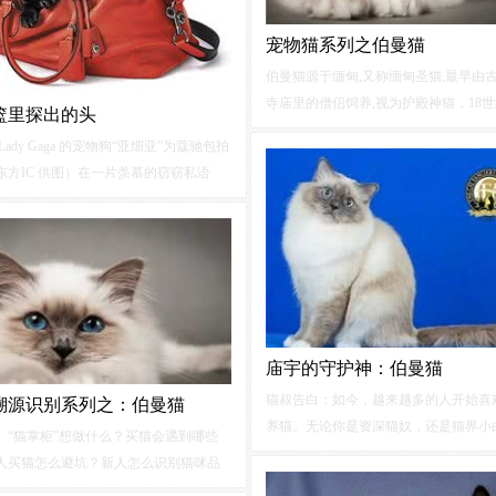
宠物猫系列之伯曼猫
伯曼猫源于缅甸,又称缅甸圣猫,最早由
寺庙里的僧侣饲养,视为护殿神猫，18
篮里探出的头
欧洲逐步进化定型。伯曼猫体形较长，
Lady Gaga 的宠物狗“亚细亚”为蔻驰包拍
毛主要是浅金黄色，脸、耳、腿尾等部
东方IC 供图）在一片羡慕的窃窃私语
较深，呈咖啡色或深灰色，四爪为白色
薇安背着最新款的路易威登款款走进美
。然而，令沙龙里的美容师“严阵以
，是安坐在她包里的“狗主角”克洛伊。
庙宇的守护神：伯曼猫
猫叔告白：如今，越来越多的人开始喜
溯源识别系列之：伯曼猫
养猫。无论你是资深猫奴，还是猫界小
】“猫掌柜”想做什么？买猫会遇到哪些
应该与时俱进，学习和倡导科学养猫。
人买猫怎么避坑？新人怎么识别猫咪品
每天分享养猫知识，和一些关于猫咪有
哪里买猫才不会被坑？怎么鉴定猫咪品