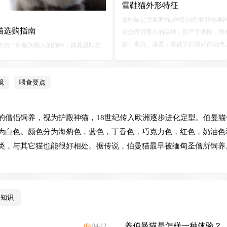
雪鞋猫外形特征
雪鞋猫是用暹罗猫(详情介绍)和双色美
猫选购指南
杂交而培育出的品种，原产于美国，性
泼、贪玩、温柔，是孩子们很好的玩伴
作为一种极为黏人的猫咪，因其温顺友
猫是为了结合暹逻猫的颜色和伯曼猫的
求宠爱而广泛的被养猫人士喜爱，它最
踝这两大特征而繁殖的。它们的体型庞
为缅甸圣猫，在古代缅甸寺里饲养，也
些雄猫甚至超过5公斤。
护殿神猫，这也能看出它具有与众不同
境
喂食要点
后来跟着一艘船来到了英国，经过几代
交配，被各国引进，终于长成了今天的
的僧侣饲养，视为护殿神猫，18世纪传入欧洲逐步进化定型。伯曼
为白色。颜色分为海豹色，蓝色，丁香色，巧克力色，红色，奶油色
类，与其它猫也能很好相处。据传说，伯曼猫最早被缅甸圣僧所饲养
购知识
养伯曼猫是怎样一种体验？
(6)
04-12