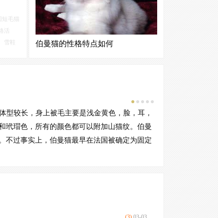
国短毛猫
格活
。雪鞋
伯曼猫的性格特点如何
白色脚
伯曼猫是感情极为丰富的猫咪，它们对主人的
大，有
感情与对其他人的感情完全不同，它们希望能
得到主人的关注和宠爱，也希望主人能抽出时
间多陪陪它们。饲养伯曼猫的人可能会发现，
猫咪虽然跟自己很亲密，但是对于其他人，它
猫体型较长，身上被毛主要是浅金黄色，脸，耳，
伯曼猫是感情
们确并不那么“友好”，想要抱一抱它们可能都会
和玳瑁色，所有的颜色都可以附加山猫纹。伯曼
曼猫的人可能会发
被它们直接拒绝。
。不过事实上，伯曼猫最早在法国被确定为固定
当然，也有些
你还学要接受更多
你的相处。
跟波斯猫一样
典型的“处女座”
猫的品种，有
(3)
03-03