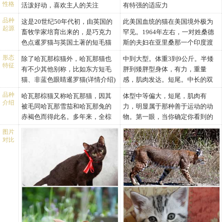
性格
活泼好动，喜欢主人的关注
有特强的适应力
品种
这是20世纪50年代初，由英国的
此美国血统的猫在美国境外极为
起源
畜牧学家培育出来的，是巧克力
罕见。1964年左右，一对姓桑德
色点暹罗猫与英国土著的短毛猫
斯的夫妇在亚里桑那一个印度渡
杂交品种。由于其体毛、胡须、
假村渡假，他们发现了一只外观
形态
除了哈瓦那棕猫外，哈瓦那猫也
中到大型。体重3到9公斤。半矮
鼻子都是褐色的，与古巴著名的
野性，短毛而尾上翘的幼猫。他
特征
有不少其他别称，比如东方短毛
胖到矮胖型身体，有力，重量
哈瓦那雪茄烟颜色一样，因而取
们于是收养了这只猫，并为它取
猫、非蓝色眼睛暹罗猫(详情介绍)
感，肌肉发达。短尾。中长的双
名为哈瓦那猫，意为雪茄烟色
名YODIE◇来这只猫和一只叫
等。从“哈瓦那”这个名字中，我
重被毛。
猫。
MICHI的暹罗猫交配，得到的幼
品种
哈瓦那棕猫又称哈瓦那猫，因其
体型中等偏大，短尾，肌肉有
们大概就可以猜测到，这种猫咪
毛色特征： 任何颜色都可接受。
介绍
崽中有一只奶油色带横斑，这只
被毛同哈瓦那雪茄和哈瓦那兔的
力，明显属于那种善于运动的动
可能与哈瓦那雪茄烟有一定的关
头:宽而带圆弧线条。微弯眉棱。
幼崽就是该品种的起源。短尾猫
赤褐色而得此名。多年来，全棕
物。第一眼，当你确定你看到的
联，没错，哈瓦那猫的颜色跟哈
脸颊丰满发达。吻的宽度和长度
的一大特点是尾短，这是显性遗
色猫一直受到人们的钟爱，许多
是美国短尾猫时，你慢慢地转向
瓦那雪茄烟的颜色一样。那么除
几乎相等。稍有中断的鼻。鼻宽
图片
传基因变异的结果。开始短尾猫
人相信全棕色的猫可保护主人，
它，你的目光落在这伟大的充满
对比
此之外，哈瓦那猫还有哪些形态
且直，在眉棱和鼻之间稍有凹
的被毛是短的。然后随着喜玛拉
使之免于厄运。哈瓦那棕猫19世
野性的动物上。它使你着迷。你
特征呢?
陷。下巴有力坚固而发达。爪有
雅猫(英国的色点波斯猫)加入育
纪进入欧洲，1930年就形成了一
们的目光相遇，于是你被带到一
哈瓦那猫详细形态特征描述
力。棕色斑纹着色带白色美国短
种，最后得到了中长度被毛的短
个全棕色的品种，为了使这种猫
个遥远的地方，在那里，心可以
头部：头盖长大于宽;下颌较宽。
尾。
尾猫。该品种于1989年得到TICA
在棕色的基础上，得到更加浓
狂放地、自由地奔跑。猫儿打理
耳朵：大，顶端圆，稍向前倾，
耳:中等大小，基部宽，顶部圆，
的承认。半长毛美国的短尾猫和
艳，温暖的赤褐色，英国繁育家
着它那华贵的皮毛，对你眨着眼
耳间距大。
带猞猁尖为上佳。两耳距离大，
长毛美国短尾猫和他们的堂兄妹
经过各种组合试验,用有巧克力毛
睛并且开始打小呼噜（发出呜呜
眼睛：卵圆形，眼色以绿色为
灵敏。耳内覆盖有丰富的长毛。
有着相同的品种特征。
色基因，身上有巧克力色花片的
声）。你渴望去抚摸它那柔软厚
主，有明显凹陷和斑点。
眼:大，宽，椭圆杏仁形，眼梢上
暹罗猫与英国黑色短毛雌猫交
实的皮毛并且把它抱在怀中，但