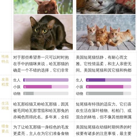
鼻子：鼻梁凹陷，鼻子短直。
斜向耳的方向。眼色和被毛色和
配，得到了改变颜色的后代.1953
是你敢吗？你试探性地去接触这
胡须：有明显凹陷和斑点。
谐为佳。
年后又进一步用它和俄罗斯蓝
令人惊奇的动物。它站起来舒展
口吻：有明显凹陷和斑点。
颈:长度中等，肌肉发达。
猫、暹罗猫等猫种交配，最后培
身体，使你惊异于它结实的身体
四肢：细长。
身体:中等大小，紧凑。胸宽，背
育出今天的哈瓦那棕猫。
和天生的短尾。
尾巴：长。
稍隆起。骨多。肌肉发达有力。
躯体：中等身材，肌肉发达。
腿和爪:中等大小。后腿较前腿稍
足掌：椭圆形，脚爪小。
长。骨骼结构强壮。宽而圆的
被毛：中等长度，光滑笔直，毛
爪。趾间有绒毛。
色为均匀的鲜栗褐色。
尾:短(2.5到20厘米)而灵活;可以打
性格
对于那些希望养一只可以时时抱
美国短尾猫恬静，有耐心而文
不过需要注意的是，哈瓦那猫的
结或弯曲。覆盖有长而厚的粗糙
特点
在手中的猫咪来说，哈瓦那猫的
雅。它性情温柔，和主人亲密无
形态特征也因为地域的不同而有
被毛。
确是一个不错的选择，它们非常
间。美国短尾猫和其它猫和狗都
所差异。比如英国人对于哈瓦那
被毛;双重被毛，厚而密，长度中
享受家庭生活，也渴望得到主人
能友好相处，但它不喜欢独处。
的评判标准就与美国人对它们的
等，非常硬且粗糙。底层绒毛丰
友善
生人
生人
1
4
不断地关注。如果你冷落了它
程度
标准完全不同，英国人眼中的哈
富。领圈和尾部毛更长。任何颜
小孩
小孩
6
8
们，它们可是不会轻易放过你的
瓦那猫更接近于暹罗猫，而美国
色都可接受。
动物
动物
2
8
——总在你面前出现，然后轻柔
人眼中的哈瓦那猫则偏向俄国蓝
注解：可接受的杂交品种：所有
地叫唤或者直接卖萌，它们这么
生活
哈瓦那棕猫又称哈瓦那猫，因其
短尾猫有特强的适应力。它们喜
猫，因此哈瓦那猫的爱好者必须
品种。
环境
做为的只是让你来关注一下自
被毛同哈瓦那雪茄和哈瓦那兔的
欢生活在落叶植物、松柏门、或
了解这一点。
己。
赤褐色而得此名。多年来，全棕
混合的林地，但不像其他猞猁属
从它们的这种行为中，我们也不
色猫一直受到人们的钟爱，许多
的物种般要依赖森林。它们可以
喂食
为了让哈瓦那猫一身棕色的毛发
美国短尾猫在幼猫时期饲养的时
难发现，哈瓦那猫其实也是一种
人相信全棕色的猫可保护主人，
分布在潮湿的沼泽至崎岖的山
要点
更柔亮，主人在为它们准备食物
候要有诸多的注意事项，最主要
高智商的猫咪，基本的生活训练
使之免于厄运。哈瓦那棕猫19世
地。它们可以在近农地的地方建