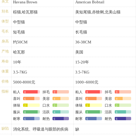
英文
Havana Brown
American Bobtail
别名
棕猫,哈瓦那猫
美短尾猫,赤猞猁,北美山猫
体型
中型猫
中型猫
毛长
短毛猫
长毛猫
身高
约50CM
36-38CM
产地
哈瓦那
美国
寿命
10年
15-20年
体重
3.5-7KG
3.5-7KG
价格
5000-8000元
1000~6000元
指标
粘人
掉毛
粘人
掉毛
8
2
8
3
喜叫
美容
喜叫
美容
6
4
6
4
体味
口水
体味
口水
2
2
2
2
服从
活跃
服从
活跃
8
4
8
6
耐寒
耐热
耐寒
耐热
6
6
6
6
缺陷
消化系统、呼吸道与眼部的疾病
缺