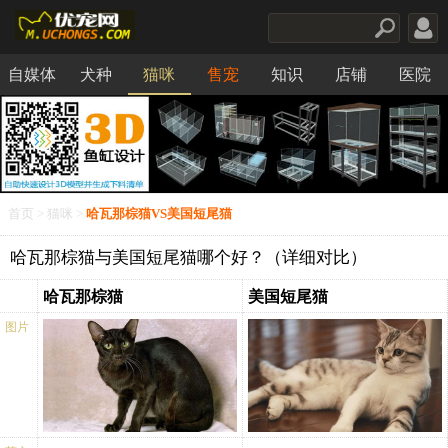
自媒体
犬种
猫咪
售宠
知识
店铺
医院
食品
首页
>
猫咪
>
哈瓦那棕猫VS美国短尾猫
哈瓦那棕猫与美国短尾猫哪个好？（详细对比）
哈瓦那棕猫
美国短尾猫
图片