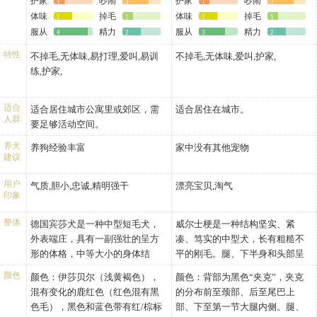
护家
吵闹
护家
吵闹
1
3
1
3
体味
掉毛
体味
掉毛
2
1
2
1
服从
精力
服从
精力
4
2
3
2
特性
不掉毛,无体味,易打理,爱叫,易训
不掉毛,无体味,爱叫,护家,
练,护家,
适合
适合居住城市公寓里或郊区，需
适合居住在城市。
人群
要足够活动空间。
养犬
养狗经验丰富
家中没有其他宠物
建议
用户
气质,胆小,忠诚,精明强干
漂亮宝贝,淘气
印象
整体
德国宾莎犬是一种中型短毛犬，
威尔士梗是一种结构坚实、紧
外表端庄，具有一副强壮的呈方
凑、笃实的中型犬，长有粗糙不
形的体格，中等大小的身体结
平的刚毛。腿、下半身和头部呈
构，肌肉发达有力因而具有忍耐
黄褐色；背部等处为黑色（有时
颜色
颜色：伊莎贝尔（浅黄褐色），
颜色：背部为黑色“夹克”，夹克
力，活泼。精力充沛，警惕，机
呈灰色）“夹克”。断尾，使其成
混有变化的鹿红色（红色混有黑
的分布前至颈部、后至尾巴上
警，敏捷，无畏，坚定，聪明，
为“正方形”狗，体长与肩高大致
色毛），黑色和蓝色带有红/棕标
部、下至第一节大腿内侧。腿、
忠诚，德国宾莎犬具备一个看门
相等。其步态是典型的长腿梗类