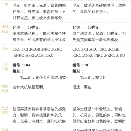
记。在红色中，相对深色标记丰
脚和头部为单一的褐色。褐色是
狗和伴侣狗的先决条件。德国宾
犬的小跑。轻松，伸展和驱动都
毛发
毛发：短而密，光滑，紧紧的贴
毛发：被毛为坚硬的刚毛，浓密
富鲜明的中间色是首选。在双色
带一点深红的那种，带有略浅一
莎犬应当在地上进行检查。
很好。威尔士梗非常友好，外出
在身上。有光泽，覆盖在身上不
的、厚厚的贴在身上。
品种中，最好有显眼的深色标记
点颜色的阴影是可以接受的。此
时与其他人及狗能和睦相处。显
能有秃点。被毛硬不会被扣分。
和丰富的红/棕色标记。标记分布
外，灰色夹克也可以接受。
示出热情和勇气。“威尔士梗表
如下：面颊处，嘴唇处，下颚
物种
起源于：19世纪
起源于：19世纪
情”是由其眼睛的颜色、位置及与
起源
处，眼睛上面，咽喉处，在前胸
德国本地品种，可能和黑褐色梗
原产地英国，起源于19世纪。祖
耳朵的配合形成的。
明显的有一边一个的分开的三角
有关系。如同稀有的刚毛小猛犬
先是英国威尔士老式黑褐梗。
形，跖骨或骹骨处，前腿，脚，
始终生活在其粗毛兄弟—雪纳瑞
1886年首次被英国养狗人俱乐部
认证
CKC ,FCI ,KCGB ,NKC ,NZKC
CKC ,FCI ,AKC ,UKC ,KCGB
后腿的内侧，肛门。在脚趾上有
犬的阴影中。在1956年，如果不
承认。两年后被引进美国。威尔
,ANKC ,APRI ,ACR ,CKU
,CKC ,ANKC ,NKC ,NZKC ,CKU
铅笔痕一般的标记是可以的。无
是刚毛小猛犬和雪纳瑞俱乐部积
士梗是一种结构坚实、紧凑、笃
论在犬的任何地方都不能有白色
极进行饲养的话，那么，刚毛小
实的小型犬，长有粗糙不平的刚
FCI
编号：184
编号：78
分组
标记。少量的白色毛发不能组成
猛犬可能已经绝迹。为什么没有
毛。
组别：
组别：
为标记。
多少人喜欢这种实际上心境非常
第二组：宾莎犬和雪纳瑞类-
第三组：梗犬组
好的犬呢，可能与它们不太起眼
獒犬、瑞士山地犬和瑞士牧
身高：
性格
这种犬机敏且聪明。
活泼，顽皮
的外表和它们的名字有关。因为
牛犬组
雄性威尔士梗肩高3.5-3.9英
特点
看到刚毛小猛犬的德文写法，使
身高：
寸（9.0-10.0厘米）
人想起英文中的捕捉老鼠这个单
雄性德国宾莎犬肩高17.7-
雌性威尔士梗肩高3.5-3.9英
词，于是人们就会联想起刚毛小
19.7英寸（45.0-50.0厘米）
寸（9.0-10.0厘米）
气质
德国宾莎犬具有非常发达的感受
威尔士梗是一种爱玩的、警惕
表现
猛犬的过去，知道它们原来是捕
雌性德国宾莎犬肩高17.7-
体重：
力，聪明，具有接受训练的天
的、机灵的、勇敢的狗，同时也
捉老鼠的。
19.7英寸（45.0-50.0厘米）
雄性威尔士梗体重79.4-86.0
资，无畏，有耐力，且能抵抗疾
显示出友好和自我控制。聪明而
体重：
磅（36.0-39.0公斤）
病。它思维敏捷，机警，对陌生
且喜欢被取悦。在比赛中，过度
注意
威尔士梗是另外一种小型猎犬，