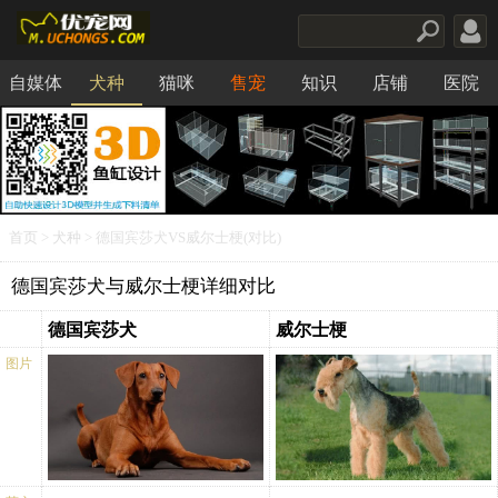
自媒体
犬种
猫咪
售宠
知识
店铺
医院
食品
首页
>
犬种
> 德国宾莎犬VS威尔士梗(对比)
德国宾莎犬与威尔士梗详细对比
德国宾莎犬
威尔士梗
图片