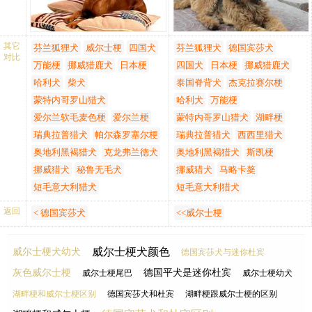
是小的站立的耳朵，平和上
是彼此平行的面。两耳间脑
举。
袋平坦（不上拱）。两耳间
口吻：平行，在长度上等于
没有皱纹。面颊平坦整洁
其它
芬兰狐狸犬
威尔士梗
四国犬
芬兰狐狸犬
德国宾莎犬
对比
上头盖骨，终端呈钝楔形。
（无突起部分）。
万能梗
挪威猎鹿犬
日本梗
四国犬
日本梗
挪威猎鹿犬
面部：有肌肉且平。
口吻：是整个头部长度的一
哈利犬
柴犬
泰国脊背犬
杰克拉赛尔梗
鼻子：丰满，黑色。
半。整个面部需要修整成矩
蒙特内哥罗山猎犬
哈利犬
万能梗
唇：黑色，紧闭。
形，而且毫不夸张。口吻结
颌/牙齿：强壮，剪状咬合，
实、成正方形，决不能显得
爱尔兰软毛麦色梗
爱尔兰梗
蒙特内哥罗山猎犬
湖畔梗
齿系完整，牙齿洁白。
粗鲁。
瑞典拉普猎犬
帕尔森罗塞尔梗
瑞典拉普猎犬
西西里猎犬
躯干：
嘴唇：为黑色，紧。剪状咬
奥地利黑褐猎犬
克龙弗兰德犬
奥地利黑褐猎犬
斯凯梗
颈部：端庄，强壮，长度和
合是最理想的，钳状咬合也
挪威猎犬
秘鲁无毛犬
挪威猎犬
马略卡獒
厚度适中，形成优美的弓
可以接受。不论哪种咬合，
短毛意大利猎犬
短毛意大利猎犬
形。皮肤紧绷，紧贴在喉咙
都不允许缺齿。牙齿大而结
上，没有皱纹、下垂和赘
实，有力，颚部想老虎钳。
返回
< 德国宾莎犬
<<威尔士梗
肉。
躯干：
背线：当自然站立时并不十
颈部：身躯
分水平，但是从马肩隆的顶
颈部为中等长度和粗细，略
威尔士梗犬颜色
威尔士梗犬幼犬
德国宾莎犬与迷你杜宾
端到背的起始处有轻微下降
呈拱形，柔和地与肩部结
灰色威尔士梗
德国平犬是迷你杜宾
威尔士梗尾巴
威尔士梗幼犬
的坡度，在肌肉发达的腰部
合。喉咙整洁没有多余的赘
有非常微小的升起，到微弯
肉。
湖畔梗和威尔士梗区别
德国宾莎犬和杜宾
湖畔梗跟威尔士梗的区别
曲的臀部。
背线：背线水平。