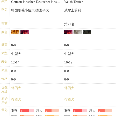
英文
German Pinscher, Deutscher Pinscher
Welsh Terrier
别名
德国刚毛小猛犬,德国平犬
威尔士爹利
智商
第91名
颜色
身高
0-0
0-0
体型
中型犬
中型犬
寿命
12-14
10-12
体重
0-0
0-0
价格
0-0
0-0
现在
伴侣犬
伴侣犬
用途
原始
狩猎犬
狩猎犬
用途
量化
友善
粘人
友善
粘人
3
2
3
2