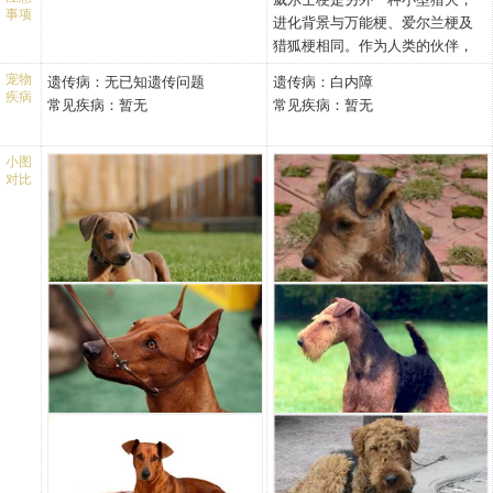
雄性德国宾莎犬体重30.9-
雌性威尔士梗体重79.4-86.0
人保持谨慎和戒备。在受到威胁
的攻击性和胆怯都属于缺陷。
事项
进化背景与万能梗、爱尔兰梗及
44.1磅（14.0-20.0公斤）
磅（36.0-39.0公斤）
时，它有无畏的勇气和坚韧力。
猎狐梗相同。作为人类的伙伴，
雌性德国宾莎犬体重30.9-
头部：
是一种活泼的犬，但是不能过多
它有着猎犬的精神，却从不和人
44.1磅（14.0-20.0公斤）
头部：整个头部呈矩形。
的吠叫。它不能无原因的显示出
宠物
遗传病：
无已知遗传问题
遗传病：
白内障
相争。威尔士梗非常英俊，毛颜
疾病
头部：
眼睛：小、深褐色、杏仁
敌意或无缘由的攻击。注意，要
常见疾病：
暂无
常见疾病：
暂无
色非常丰富，黝黑的外表，独特
头部：有力，伸长，没有后
状，位于头颅合适的位置。
充分考虑到德国宾莎犬的高度警
而精明的表情。梗类的明显特
脑勺，在前面和外观上看，
彼此间的位置分的比较开。
惕，高度聪明和活泼的性格。对
征，使其受到众人的赞赏。
小图
非常明显，就像一个钝形的
眼睛的尺寸、形状、颜色和
于其它犬表现出来的好斗性不应
对比
楔。头的整个长度，从鼻子
位置使其看起来坚定、自信
看作敌意。
尖到后脑勺，约为马肩隆到
而且警惕，属于典型的威尔
尾根处的长度的一半，因此
士梗的表情。
在比例上约为1:2。平，从后
耳朵：呈V字形，小，但不能
脑勺到止部都没有皱纹。止
太薄。折痕正好与头顶齐
部很小但是清晰。
平。当狗安静的时候，耳朵
眼睛：大小中等，深色，椭
向前下垂，贴着面颊，耳尖
圆形，在外观上不突出。眼
向下，或略向外眼角。当狗
睑紧绷，眼球不能突出。表
的注意力集中时，耳朵略向
现出警戒，机警，反应迅
上、向前。
速。
面部结实、有力，颚部强
耳朵：位置高，对称，剪耳
壮。只比后脑略细一些。止
的要直立。如果没有剪耳，
部轻微。后脑的的长度与面
则应呈V形，沿折痕下折，或
部大致相等。它们在轮廓上