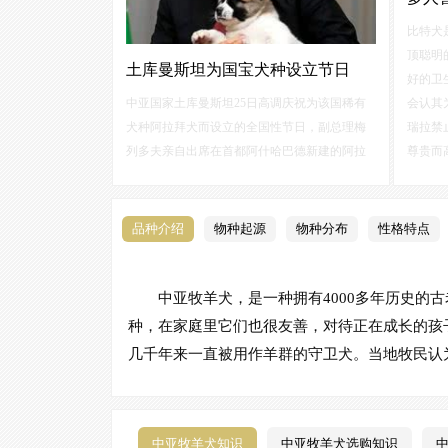
比特犬
顶聪明
土库曼斯坦为国宝犬种设立节日
好的卫
中亚国家土库曼斯坦25日高调庆祝为该国稀有
会认其
犬种阿拉拜犬而设立的全国性节日，副总理梅
瑞拉禁
列多夫亲自出席在首都阿什哈巴德新建的阿拉
尊贵而
拜犬种繁育中心开幕仪式，并为当天举办的阿
较差，
拉拜犬大赛获胜犬颁奖。土库曼斯坦近年在国
内外大力推崇阿拉拜犬，视之为同汗血宝马一
品种介绍
物种起源
物种分布
性格特点
样的国宝。
中亚牧羊犬，是一种拥有4000多年历史
种，在家庭里它们也很友善，对待正在成长的孩
几千年来一直被用作羊群的守卫犬。当地牧民认
中亚牧羊犬知识
中亚牧羊犬选购知识