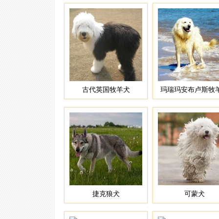
古代英国牧羊犬
玛瑞玛安布卢斯牧
捷克狼犬
可蒙犬