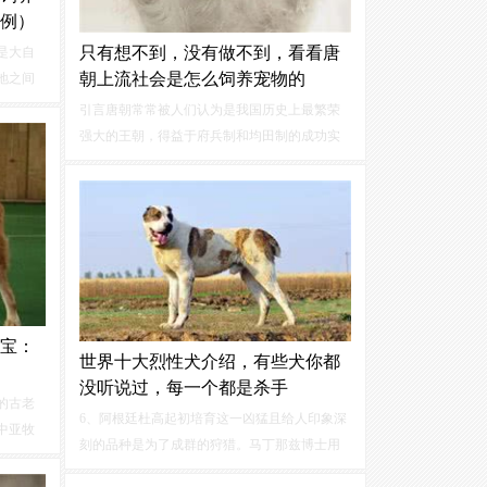
例）
只有想不到，没有做不到，看看唐
是大自
朝上流社会是怎么饲养宠物的
地之间
存，需
引言唐朝常常被人们认为是我国历史上最繁荣
设计彼
强大的王朝，得益于府兵制和均田制的成功实
驯化，
施，唐朝中前期的军力和民力空前强盛，农业
始与人
和手工业得到长足发展，疆域一度扩展至中亚
地区，强大的国力造就了唐人自信、乐观、对
生活充满热情的特性...
宝：
世界十大烈性犬介绍，有些犬你都
没听说过，每一个都是杀手
的古老
6、阿根廷杜高起初培育这一凶猛且给人印象深
中亚牧
刻的品种是为了成群的狩猎。马丁那兹博士用
的牧羊
西班牙斗犬，西班牙獒，大丹犬，一种古老的
的守卫