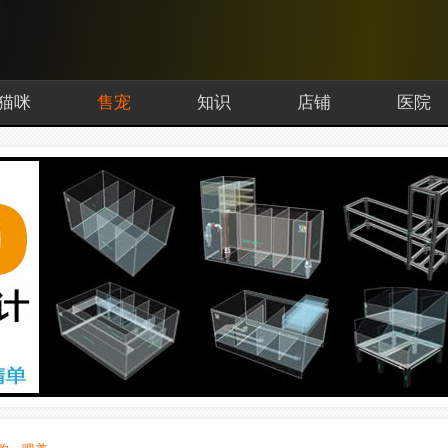
猫咪
售宠
知识
店铺
医院