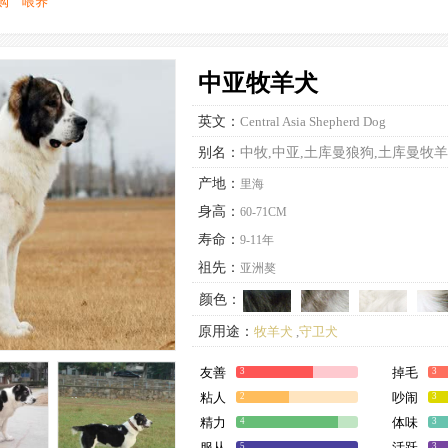
购
喂养
中亚牧羊犬
英文：
Central Asia Shepherd Dog
别名：
中牧,中亚,土库曼狼狗,土库曼牧
产地：
里海
身高：
60-71CM
寿命：
9-11年
祖先：
亚洲獒
颜色：
原用途：
牧羊犬
,
守卫犬
现用途：
牧羊犬
,
守卫犬
友善
掉毛
3
3
粘人
吵闹
2
3
精力
体味
4
3
服从
活跃
5
3