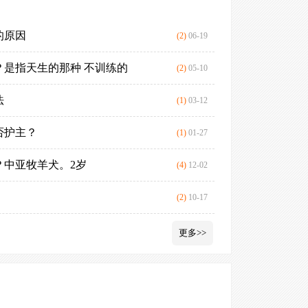
到这个品种。在俄
几千年前，亚
的原因
中亚牧羊犬会
(2)
06-19
成的年代的气候从
是指天生的那种 不训练的
罗维纳犬和中
(2)
05-10
留存下来。中亚牧羊犬
为人所知的品种，
法
中亚牧羊犬和
(1)
03-12
正确的命名。
否护主？
三个月的小中
(1)
01-27
[3]
百年来，这个品种
？中亚牧羊犬。2岁
中亚牧羊犬跟
(4)
12-02
家：哈萨克斯坦，克
藏獒与中亚牧
(2)
10-17
Ovtcharaka
中亚是非常优
更多>>
令同样可以控制它
小的生活环境
亚牧羊犬不需要大