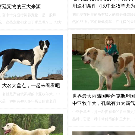
用途和条件（以中亚牧羊犬为
宫廷宠物的三大来源
我们现在饲养的所有猛犬的前身都曾经
，宫中十分盛行饲养宠物，是一股风
然的战神，它们矫健勇猛，在辽阔的天
么，这些宠物都来自于哪里呢？1、地方
自由成长、欢畅奔驰，直到人类为了生
贡，即历代地方郡、县、州向君主进献
要它们的协助，于是，它们按照人类的
、珍宝和财物。唐代的进贡制度已渐完
此交配，将原本族群中的虎狼之性逐渐
制规定：地方州府每岁所贡以当地土特
将人类排除在它们的猎食范围之外，开
，且对其价值有明确规定，“其价视绢之
类和睦相伴。
无过五十匹”。
十大名犬盘点，一起来看看吧
一名就是产自俄罗斯的中亚牧羊犬。中
世界最大内陆国哈萨克斯坦国
犬是一种拥有4000多年历史的古老品
中亚牧羊犬，孔武有力太霸气
能是亚洲獒的后代。他们的身材非常雄
中亚牧羊犬，是一种拥有4000多年历史
性格又特别的温和，脾气非常的好，但
品种，它是一种非常优秀的护卫犬种。
牧羊犬打架也是非常厉害的，很少会战
羊犬可能是亚洲獒的后，这种勇猛无畏
常适合驯养。
犬几百年或是几千年来一直被用作羊群