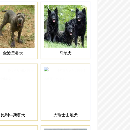
在第一时间内作出
中亚牧羊犬是
试图支配其他犬类
看护羊群。在其他
犬并渴望成为家庭
拿波里獒犬
马地犬
布列塔尼犬
几个世纪以来
先。这一品种在中
FCI, UKC, NK
比利牛斯獒犬
大瑞士山地犬
可蒙犬