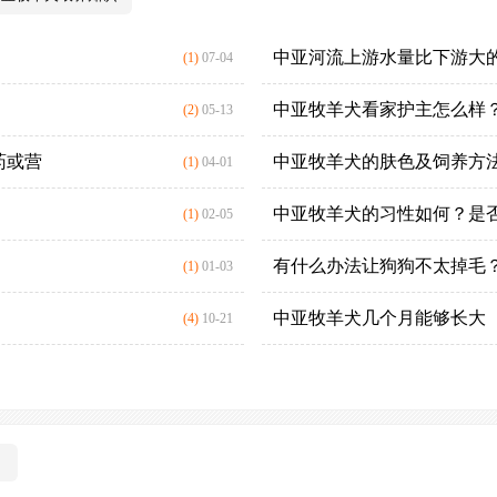
中亚河流上游水量比下游大
(1)
07-04
中亚牧羊犬看家护主怎么样？
(2)
05-13
药或营
中亚牧羊犬的肤色及饲养方
(1)
04-01
中亚牧羊犬的习性如何？是
(1)
02-05
有什么办法让狗狗不太掉毛
(1)
01-03
中亚牧羊犬几个月能够长大
(4)
10-21
）