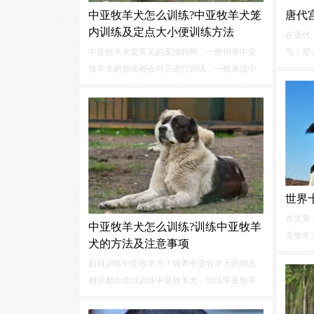
中亚牧羊犬怎么训练?中亚牧羊犬笼
唐代
内训练及定点大小便训练方法
在唐代
中亚牧羊犬是常见的宠物狗狗，一般饲养中亚
气！那
牧羊犬的朋友都会对它进行训练，一般来说中
土贡土
亚牧羊犬笼内训练及定点大小便训练是最常见
的土产
的训练项目，那我们应该怎么训练中亚牧羊犬
备。唐
呢？下面随小编一起来看看。中亚牧羊犬笼内
产为主
训练...
上下，
世界
首先第
中亚牧羊犬怎么训练?训练中亚牧羊
亚牧羊
犬的方法及注意事项
种，可
如何训练中亚牧羊犬？饲养中亚牧羊犬的朋友
伟但是
相信都会尝试训练中亚牧羊犬，训练中亚牧羊
是中亚
犬一般从中牧三个月大的时候就可以开始了，
败，非