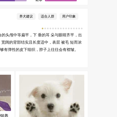
养犬建议
适合人群
用户印象
凹角的头颅中等扁平，下 垂的耳 朵与眼睛齐平，出
，宽阔的背部结实且长度适中，表层 被毛 短而浓
够有弹性的皮下组织，脖子上往往会有褶皱。
饲养