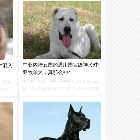
公牛梗犬，牛头犬和拳师犬育成了强壮有力的
犬，身
杜高。杜高有非常强的耐力，其白色的被毛反
射而不是吸收热量。
中亚内陆五国的通用国宝级神犬:中
种混入
亚牧羊犬，真那么神?
中亚牧羊犬是一种拥有4000多年历史的古老品
，因为
种。这一古老的犬种由于适应了游牧民族早期
攻击力
的生活方式，所以该犬种特别容易训练。再提
物也并
醒上来看，中亚牧羊犬是一种大型的犬种，而
犬的经
且也是一种非常优秀的护卫犬种，对待主人则
动物中狼
表现的特别的忠诚。
最强物