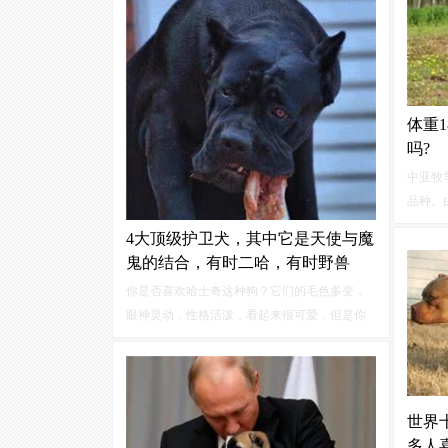
训练中牧最重要的方法就是从小开始训练。下
面小编为你带来训练方法及训练注意事项。
体重
吗?
中亚牧
品种。
同时通
4大顶级护卫犬，其中它是天使与魔
是非常
鬼的结合，有时二哈，有时野兽
善，对
你是否喜欢哈士奇这种狗？它们的毛色多变，
的其他
眼神灵动，性格活泼，看起来很可爱，但是你
知道吗，哈士奇其实是一种非常优秀的护卫
犬，它们有着强大的力量，敏锐的嗅觉，忠诚
的品格，能够在危险的环境中保护主人和家
庭。
世界
多人