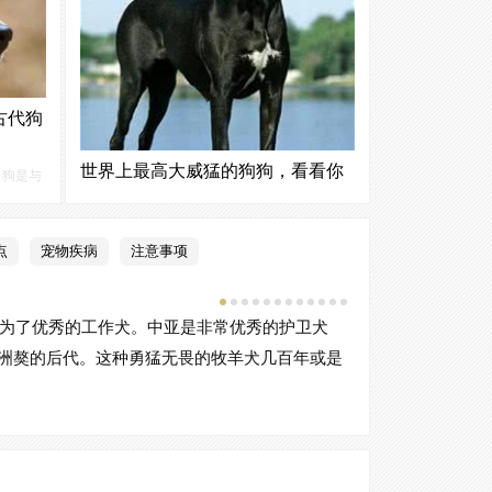
古代狗
世界上最高大威猛的狗狗，看看你
，狗是与
都知道哪几个!
在体
1、大丹犬世界上最大的狗就是大丹犬了，大丹
；人类
犬被欧洲王室及贵族饲养，是贵族身份地位的
点
宠物疾病
注意事项
了人类
象征。外形高大、高贵优雅，并且性格也十分
著，狗
温和、谦逊、有耐心，它比较能适应艰苦的环
则为狗
境，是比较适合看家的忠犬。2、马士提夫獒犬
成为了优秀的工作犬。中亚是非常优秀的护卫犬
起源于：中世
马士提夫獒是一个具有悠久历史...
洲獒的后代。这种勇猛无畏的牧羊犬几百年或是
这一犬种是在
亚地区)的斗犬。
型狩猎犬。[1] 
有长毛和短毛两个