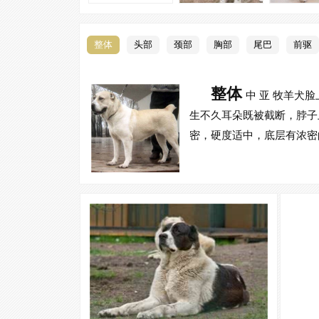
整体
头部
颈部
胸部
尾巴
前驱
整体
中 亚 牧羊犬
生不久耳朵既被截断，脖子上
密，硬度适中，底层有浓密