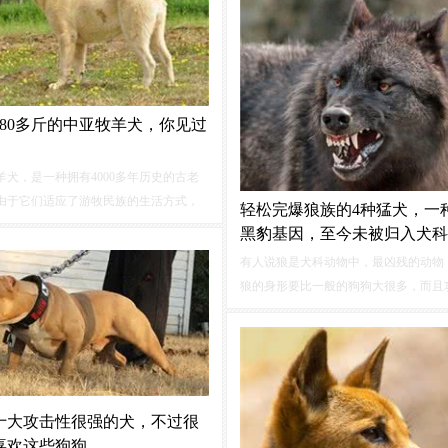
犬。中亚牧羊犬是一种极其出色的牧羊
材雄伟，性格冷静，自信。
180多斤的中亚牧羊犬，你见过
羊犬，是一种拥有4000多年历史的古老
由于它们适应了游牧民族的生活方式，
轻松完爆狼族的4种猛犬，一
过训练它们成为了优秀的工作犬。中亚
黑豹基因，至今未被归入犬科
优秀的护卫犬种，在家庭里它们也很友
有人说狼是犬科动物中，最凶残的动物
待正在成长的孩子们，甚至对待家庭中
狼的身形要比一般的狗狗大很多，而且
动物也同样友善。
更强，所以吧狼性说成是最强的犬科动
不为过。但是今天我以多年饲养大型猛
验，来分享4种大型犬告诉大家，犬科
族是一种十分强悍的动物，但是并非是
种。
十大攻击性很强的犬，不过很
喜欢这些狗狗