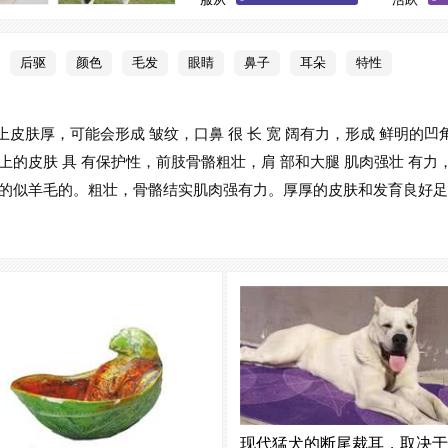
耐热
3
后驱
颜色
毛发
眼睛
鼻子
耳朵
特性
脸上皮肤厚，可能会形成 皱纹，口鼻 很 长 宽 阔有力，形成 鲜明的
的皮肤 具 有保护性，前肢骨骼粗壮，肩 部和大腿 肌肉强壮 有力
的似羊毛的。粗壮，骨骼结实肌肉强有力。厚厚的皮肤和发育良好足
现代猛犬的断尾裁耳，取决于