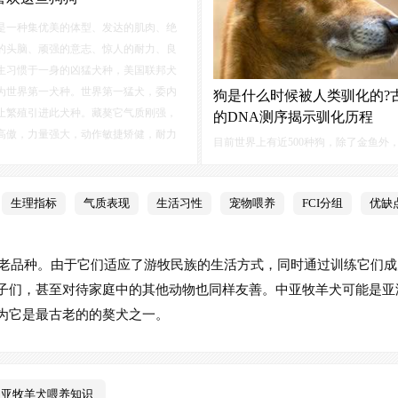
是一种集优美的体型、发达的肌肉、绝
的头脑、顽强的意志、惊人的耐力、良
生习惯于一身的凶猛犬种，美国联邦犬
为世界第一犬种。世界第一猛犬，委内
狗是什么时候被人类驯化的?
止繁殖引进此犬种。藏獒它气质刚强，
的DNA测序揭示驯化历程
高傲，力量强大，动作敏捷矫健，耐力
目前世界上有近500种狗，除了金鱼外
幼犬在成年以前记忆力较差。
野生祖先相差最大的驯化动物，不同狗
型、性格、毛发、智商上拥有很大差异
生理指标
气质表现
生活习性
宠物喂养
FCI分组
优缺
在改造狗的同时，一定程度上狗也影响
的生活方式，这种影响在古时候尤其显
帮助人类狩猎，承担放哨职责，而人类
的古老品种。由于它们适应了游牧民族的生活方式，同时通过训练它们
提供稳定的食物来源。
子们，甚至对待家庭中的其他动物也同样友善。中亚牧羊犬可能是亚
为它是最古老的的獒犬之一。
中亚牧羊犬喂养知识