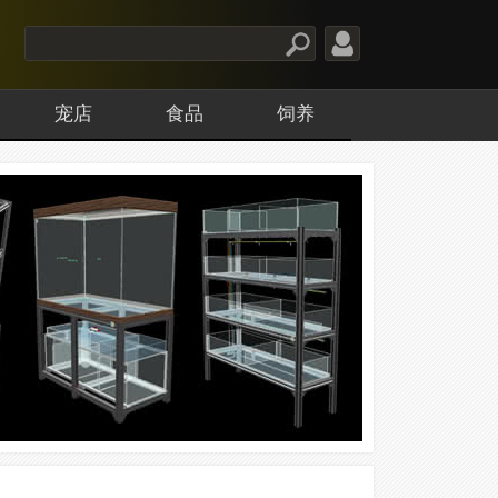
宠店
食品
饲养