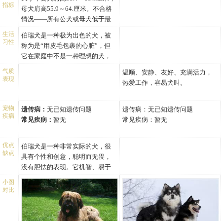
应视为缺陷。
莫迪迭建立了一个教堂以纪念他
指标
英寸（0.0-0.0厘米）
母犬肩高55.9～64.厘米。不合格
勇敢的犬挽救了他儿子的生命(该
体重：
情况——所有公犬或母犬低于最
犬被认为是伯瑞犬)。
雄性芬兰驯鹿犬体重59.5-
小值。比例——公犬的体长(从肩
生活
1897年一个牧羊犬爱好者俱乐部
伯瑞犬是一种极为出色的犬，被
66.2磅（27.0-30.0公斤）
端到臀端的距离)等于或略大于肩
习性
第一次制定了伯瑞犬的标准。在
称为是“用皮毛包裹的心脏”，但
雌性芬兰驯鹿犬体重0.0-0.0
高，母犬可能稍长一些。
1909年一个法国社团宣布伯瑞犬
它在家庭中不是一种理想的犬，
磅（0.0-0.0公斤）
俱乐部成立，尽管这个俱乐部在
需要有充分时间和精力的人饲
头部：
气质
温顺、安静、友好、充满活力，
一战期间被解散，但它于1923年
养，而且外形保留了一些天然
表现
头部：细长，口吻略短。
热爱工作，容易犬叫。
重新成立并于1925年制定了伯瑞
性，它的被毛需要定期梳理否则
头骨：略微凸。
犬更为精确的标准，这个标准经
被毛会脱落，使被毛蓬乱。
鼻子：黑色，与毛发的颜色
略微修改后被成立于1928年的美
宠物
遗传病：
无已知遗传问题
遗传病：
无已知遗传问题
相和谐。
疾病
国伯瑞犬俱乐部采纳。
常见疾病：
暂无
常见疾病：
暂无
口吻：鼻梁直，锥形。
伯瑞犬在美国的历史没有详细的
唇：紧。
记载，很多人确定是玛葵斯·德·拉
颌/牙齿：颌与牙齿强壮有
优点
伯瑞犬是一种非常实际的犬，很
弗耶特将该品种的犬带入美国
力，牙齿整齐，剪状咬合。
缺点
具有个性和创意，聪明而无畏，
的，直到1922年有一窝伯瑞犬在
眼睛：椭圆形，表现出敏
没有胆怯的表现。它机智、易于
美国养犬俱乐部登记，其饲养者
锐。
训练、诚实、高贵而温驯，具有
是马萨诸塞州高顿的芭芭拉丹尼
小图
耳朵：中等长度，竖立，耳
很好的记忆力，有强烈的取悦主
对比
逊。
朵里满是毛发。
人的愿望。它很大程度上保持了
伯瑞犬非凡的品性历经几个世
躯干：
看护家园和守护主人的古老特
纪，经受了时间的考验，法国牧
颈部：强壮，中等长度，无
征。尽管它对陌牛人有所保留，