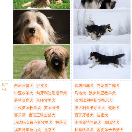
羊人非常经济实际，他们都饲养
赘肉。
但它的友情和诚实是有所共知
着一些具有超强能力的伯瑞犬，
肩胛骨：明显。
的，有些伯瑞犬有时会显示一定
今天的饲养者也一直在尽力保护
背部：强壮有肌肉。
程度的独立性。
该品种的极具价值的特点；机
腰部：短而肌肉发达。
智、忠诚、温驯，即使是竞技伯
臀部：长而且略偏斜。
瑞犬也将能显示其牧羊的本能，
胸部：深、长、宽阔，肋骨
经常用头推它的主人去指示它，
明显是拱形。
它会留心主人的任何指示，并热
四肢：
情地去做主人委派给它的任何任
肩部：斜而且有肌肉。
务。伯瑞犬继续保留其徘徊在财
肘部：从里向外，靠近身
物周围的习惯，并且它在家庭中
体，直。
有时强制儿童保持在一定的范围
前臂：垂直。
内，该品种在美国受到高度赞
脚：呈椭圆形，覆盖着浓密
誉。
的毛发。脚趾是自然成拱
其它
西班牙獒犬
沙皮犬
瑞典柯基犬
克龙弗兰德犬
伯瑞犬形态鲜明，具有长眉毛和
形，脚垫厚而有弹性。
对比
中亚牧羊犬
匈牙利短毛指示犬
马地犬
澳大利亚牧羊犬
胡须，使该品种的表情显得极为
后躯：笔直平行
特别，尾巴末端有一个小钩，称
芬兰驯鹿犬
长须牧羊犬
法国比利牛斯型指示犬
大腿内侧：宽阔而且有发达
作“钩针”，被毛应该略呈波浪
的肌肉。
古代英国牧羊犬
英国可卡
澳大利亚卡尔比犬
瓷器犬
状。中等长度，质地良好，泥和
附关节：位置较低，明显。
喜乐蒂
查理王骑士猎犬
西班牙獒犬
波密犬
脏东西不会附着其上，另外明显
跖骨:简短、垂直、平行。
玛瑞玛安布卢斯牧羊犬
拉萨犬
小明斯特兰德犬
惠比特犬
的特征是两后腿的悬爪不能切
尾巴：
埃斯特卑拉山犬
北京犬
长须牧羊犬
蓝皮尔卡弟猎犬
除，非常具有法国牧羊犬的典型