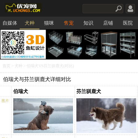
自媒体
犬种
猫咪
售宠
知识
店铺
医院
食品
首页
>
犬种
> 伯瑞犬VS芬兰驯鹿犬(对比)
伯瑞犬与芬兰驯鹿犬详细对比
伯瑞犬
芬兰驯鹿犬
图片