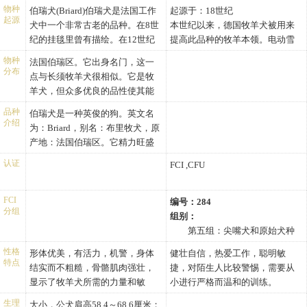
唇线坚固、贴合恰当，嘴角无褶
和视线
略微举起并使头顶看起来呈正方
物种
伯瑞犬(Briard)伯瑞犬是法国工作
起源于：18世纪
皱或下垂
起源
形。如果剪耳，耳朵应该完全直
犬中一个非常古老的品种。在8世
本世纪以来，德国牧羊犬被用来
立且平行，特别要强调是与头部
纪的挂毯里曾有描绘。在12世纪
提高此品种的牧羊本领。电动雪
平行，当警惕时，耳朵会转向脸
的文献里也被提到过。该品种的
橇出现前，土著人专门用这种犬
物种
法国伯瑞区。它出身名门，这一
部，耳朵张开，且有长长的毛发
准确的描述是在14～16世纪期
牧养驯鹿，由于油料上涨，作为
分布
点与长须牧羊犬很相似。它是牧
垂落。剪耳在耳朵根部宽而长，
间。在早期，伯瑞犬用来保护货
此目的的用途又重新开始。在芬
羊犬，但众多优良的品性使其能
逐渐变细，尖端圆。口吻被髭须
物，免遭狼抢和被偷，但是在法
兰，推行一项组织良好，使其繁
胜任更多的工作，当然也可作为
和胡须覆盖，稍微哟点宽，末端
国革命之后，由于土地的划分和
殖能力强盛的计划，以保证这种
品种
伯瑞犬是一种英俊的狗。英文名
伴侣犬成为宠物。
介绍
形成直角形
人口数量的增加，伯瑞犬开始转
强壮、有自信的品种的持续工作
为：Briard，别名：布里牧犬，原
变其功能而用于一些更为和平的
能力。
产地：法国伯瑞区。它精力旺盛
任务，如看护家禽，保持羊群在
且警惕，强壮但不粗糙，骨骼强
认证
FCI ,CFU
没有篱墙的草地上，并能守护主
健、肌肉发达，显示出作为牧羊
人的财产。
犬所必须的力量和敏捷。
在一篇1809年的文章里，这种犬
FCI
编号：284
分组
作为伯瑞牧羊犬。在以后的这个
组别：
世纪里，该种犬参加各种犬展。
第五组：尖嘴犬和原始犬种
伯瑞犬并不就像其名字，起源于
组
性格
形体优美，有活力，机警，身体
健壮自信，热爱工作，聪明敏
伯瑞省。很多权威人士声称，“伯
身高：
特点
结实而不粗糙，骨骼肌肉强壮，
捷，对陌生人比较警惕，需要从
瑞牧羊犬”是叫“Chien d＇
雄性芬兰驯鹿犬肩高16.9-
显示了牧羊犬所需的力量和敏
小进行严格而温和的训练。
Aubry”的一个变种，这来源于14
21.3英寸（43.0-54.0厘米）
捷，若缺少这些特性或被毛遮蔽
世纪的一个故事，当时奥伯瑞·德·
雌性芬兰驯鹿犬肩高0.0-0.0
生理
大小，公犬肩高58.4～68.6厘米；