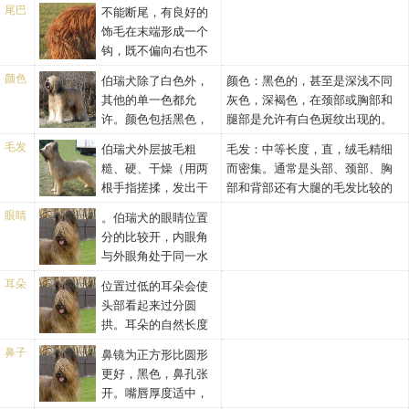
30·角倾斜，而与上腿骨成直角。
中线，不能内收或外展。两前腿
尾巴
不能断尾，有良好的
腿——从一侧看，后腿曲度合
的距离等于两后腿的距离，腿的
饰毛在末端形成一个
适，跖骨略微倾斜，跗关节角度
结构极为重要，这决定该犬的工
钩，既不偏向右也不
为135·。悬爪——每条后腿有2个
作能力和耐受疲劳的能力。悬爪
偏向左。当静止时，尾椎下垂至
退化趾，位于腿的下部，使脚有
颜色
伯瑞犬除了白色外，
颜色：黑色的，甚至是深浅不同
——前腿悬爪。可切除也可不切
飞节，尾尖成钩状，终止于钩
宽度的基础，偶尔趾甲可能完全
其他的单一色都允
灰色，深褐色，在颈部或胸部和
除。脚——脚结实而呈圆形或略
处，当从身体右侧看形状像字母
没有，没有趾甲只要趾间存在就
许。颜色包括黑色，
腿部是允许有白色斑纹出现的。
呈椭圆形，脚的行走线向前指间
J。行动时，尾上抬，形成和谐的
不应视为缺陷。理想的是退化趾
不同深度的灰色，不同程度的茶
运动线，脚趾结实，拱起而紧
曲线，除尾尖钩外绝不超过背线
毛发
伯瑞犬外层披毛粗
毛发：中等长度，直，绒毛精细
形成有功能的附加趾。不合格情
色。不管什么颜色，深色总是首
凑，脚垫发达紧凑而富有强性，
水平以上
糙、硬、干燥（用两
而密集。通常是头部、颈部、胸
况——每条后腿少于2个退化趾。
选。由上述两种颜色组合也是允
由硬的组织覆盖，指甲黑而硬。
根手指搓揉，发出干
部和背部还有大腿的毛发比较的
脚——跗关节和跖部平行时，如
许的，前提是不能有污迹，且有
燥刺耳的声音）。毛发平躺在身
浓密。
果后脚趾有一点分离，这种位置
一种颜色逐渐过渡到另一种颜
眼睛
。伯瑞犬的眼睛位置
体上，以自然长度下垂，略呈波
是正确的。
色，颜色要对称。只有一种情况
分的比较开，内眼角
浪状，散发出健康的光泽。肩部
出现白色是允许的：白色毛发分
与外眼角处于同一水
毛发的长度大约有6英寸或更长。
散在所有被毛中，或胸部有直径
平。眼睛大、睁的较开且镇静，
底毛细腻、紧密，包裹全身。头
耳朵
位置过低的耳朵会使
不超过一英寸的白色污迹（毛根
决不能太窄或斜眼。不论什么毛
部被毛发覆盖，毛发平躺着，从
头部看起来过分圆
处为白色）。失格：白色被毛、
色，眼睛的颜色为黑色或黑褐
中间自然的分开，向两侧下垂。
拱。耳朵的自然长度
被毛有污迹、胸部的白色污迹直
色，眼皮眼圈色素充足，颜色非
眉毛不能平躺着，但眉毛是以拱
大约为头部长度的一半或略短一
径超过一英寸
常深。伯瑞犬的耳朵位置高，耳
鼻子
鼻镜为正方形比圆形
形向外延伸，呈优美的曲线，并
些，保持直且被长长的毛发所覆
朵根部厚实、坚固。
更好，黑色，鼻孔张
遮盖住眼睛。毛发不能过分浓
盖。自然状态下，耳朵不应该平
开。嘴唇厚度适中，
密，那样会遮住头部并挡住眼睛
躺在脑袋上，在警惕时，耳朵会