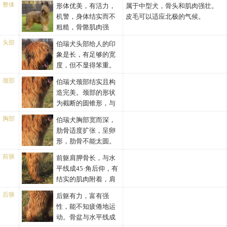
整体
形体优美，有活力，
属于中型犬，骨头和肌肉强壮。
机警，身体结实而不
皮毛可以适应北极的气候。
粗糙，骨骼肌肉强
壮，显示了牧羊犬所需的力量和
头部
伯瑞犬头部给人的印
敏捷，若缺少这些特性或被毛遮
象是长，有足够的宽
蔽应视为缺陷。
度，但不显得笨重。
正确的头部长度（从后枕骨到鼻
颈部
伯瑞犬颈部结实且构
镜的长度）约为肩高的40%。头
造完美。颈部的形状
部略长一些不属于缺陷，尤其是
为截断的圆锥形，与
身躯偏长的情况下。从上面观
肩部结合良好。肌肉非常强健，
察、从前面观察或观察侧轮廓，
胸部
伯瑞犬胸部宽而深，
且有足够的长度。伯瑞犬的构造
头部有丰厚的毛发覆盖，呈现给
肋骨适度扩张，呈卵
中，背线有非常轻微的倾斜，从
人们的印象是两个矩形面结合在
形，肋骨不能太圆。
突出的马肩隆向后，略微向下倾
一起，长度相等，但宽度和高度
胸骨在前方适度突出，向后逐渐
斜，延伸到宽阔的腰部和臀部，
前驱
前躯肩胛骨长，与水
不同。这些矩形是由脑袋和口吻
过渡，深度达到肘部，给胸部足
背部直。臀部肌肉发达，略微倾
平线成45·角后仰，有
共同组成的。头部与颈部形成一
够的深度。腹部适度上收，但始
斜，形成非常完美的圆弧形末
结实的肌肉附着，肩
个直角，骄傲而警惕地昂着。头?
终保持有足够的容积
端。背线结实，既不摇摆，也不
隆处光滑弯曲，腿——肌肉发
部轮廓线条清晰整洁，没有突出
后驱
后躯有力，富有强
拱起。
达，骨骼粗壮，从侧看除掌部右
的颌骨、面颊、眼睛下方、太阳
性，能不知疲倦地运
部倾斜外前肢垂直地而，从前面
穴没有多余的赘肉。伯瑞犬眼神
动。骨盆与水平线成
或后面看，腿直而平行于身体的
坦诚、质询、自信的表情。