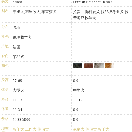
英文
briard
Finnish Reindeer Herder
别名
布里犬,布里牧犬,布雷猎犬
拉普兰得驯鹿犬,拉品坡考亚犬,拉
普尼亚牧羊犬
分布
各地
祖先
伯瑞牧羊犬
产地
法国
智商
第38名
颜色
身高
57-69
0-0
体型
大型犬
中型犬
寿命
11-13
11-12
体重
33-34
0-0
价格
1000-5000
0-0
现在
牧羊犬
工作犬
伴侣犬
家庭犬
伴侣犬
牧羊犬