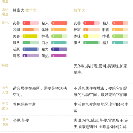
用途
原始
牲畜犬
牧羊犬
牧羊犬
用途
量化
友善
粘人
友善
粘人
2
5
3
3
吵闹
体味
护家
吵闹
3
4
1
3
美容
掉毛
体味
掉毛
4
3
1
3
服从
口水
服从
精力
2
4
4
3
活跃
精力
4
2
耐寒
耐热
1
4
特性
无体味,易打理,爱叫,易训练,护家,
耐寒,
适合
适合居住在郊区，需要足够活动
不适合居住在城市，要给它们足
人群
空间。
够的活动空间，最好能给它们事
情做。
养犬
养狗经验丰富
生活在气候寒冷地区,养狗经验丰
建议
富
用户
少见,英俊
忠诚,淘气,威武,英俊,雪原狼王,完
印象
美,喜欢想养只,图咋恁像阿拉,聪
明,个性,拉风,破坏王