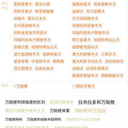
肋骨到臀部的距离短。
准条件的犬只所不断证实，它们
数犬发生腹泻。肉类中蛋白质虽
有梗类犬的眼神，热情而聪慧。
其它
万能梗是非常好的儿童和被亲切
爱斯基摩犬
爱尔兰梗
瑞典柯基犬
高加索牧羊犬
⑤对幼犬和病犬要特别关照。幼
后躯：结实、肌肉发达，没
对比
在英国和美国举办的所有名贵品
多，但维生素A，维生素D，维生
万能梗犬的嘴唇较紧。鼻镜为黑
地称为可靠的保姆。然而，孩子
犬每日最好喂4次，添食要从少到
西班牙獒犬
刚毛猎狐梗
波密犬
芬兰驯鹿犬
有下垂。
种都参加的犬展上获得了最好的
素E和腆较少，同时肉类中钙少磷
色，而且不能太小。万能梗颈部
和狗不应该离开无人看管。
多，从劣至优，固定食量要少加
四肢：
伯瑞犬
爱尔兰水犬
古代英国牧羊犬
评价。它们给许多热心的主人留
多，长期吃肉，易造成幼犬体内
长度和厚度适中，同肩部逐渐加
疏导是必要的，所以打算支付专
少减，不宜喂得十分饱。对病犬
前肢:笔直，肌肉发达、骨量
古代英国牧羊犬
安纳托利亚牧羊犬
下了非常好的印象，这些主人将
因钙、磷比例失调而骨骼形成障
粗。皮肤紧，不能松弛。它的肩
业美容师或了解自己的新郎万
要多喂流食，瘦肉和蛋类或刺激
充足。
其视为家庭中忠诚的好伴侣，好
碍，易于断裂或出现肢行，对大
切萨皮克海湾寻猎犬
玛瑞玛安布卢斯牧羊犬
部较长，斜向与背结合，肩胛
能。
性、易消化、营养全面的病号食
肘部:垂直于身体，能自由活
守护者。
型犬如大丹犬等更不宜过早喂以
平，从前面看，胸深但不宽，胸
培训和社会化是必不可少的教万
玛瑞玛安布卢斯牧羊犬
阿兰多獒犬
埃斯特卑拉山犬
物。病犬要多饮净水。
动。
万能梗被用在非洲，印度、加拿
多量肉类，否则可能引起前肢弯
的深度大致与肘部齐平。背部
能正确犬礼仪。如果他不用于其
⑥喂食前后不要让犬做激烈运
苏格兰梗
埃斯特卑拉山犬
德国硬毛指示犬
后腿:长而且有力，大腿肌肉
大以及美国的许多行业中。在德
曲。幼犬制饲养中，水是绝对不
短，结实，水平，肋骨扩张良
他狗和人，他可以争吵。
动。
波兰低地牧羊犬
瑞典柯基犬
澳大利亚牧羊犬
兰西尔犬
发达，后膝关节角度恰当，
国和英国，它们是最早被用作警
可少的东西，应经常放一盆清水
好，腰部肌肉发达，宽度适中，
为了得到一个健康的狗，永远不
不向内翻或向外转。
诺里奇梗
中亚牧羊犬
斯凯梗
澳大利亚卡尔比犬
克伦勃猎犬
犬的品种之一。由于它们不会因
于固定的场所，以便它在吃食及
最后一根肋骨到臀部的距离短。
会从一个不负责任的饲养员，小
飞节：从后面看，飞节以下
为受伤而畏惧下一次的任务，在
运动前后任意饮用。
芬兰驯鹿犬
拉布拉多犬
伯瑞犬
比利牛斯獒犬
尾根位置较高。尾巴总是快乐地
狗磨或宠物店买了一只小狗。找
彼此平行。
一些战争中被用来送信。这种性
如果犬从小能饮足够的清洁水，
翘着。该犬前肢笔直，肌肉发达
南俄罗斯牧羊犬
西帕凯牧羊犬
一个有信誉的饲养员谁考验她饲
足：小，圆且紧密，脚垫深
格使其受到许多警犬养殖场的饲
就可使其发育正常，胃肠健康。
且骨量充足。肘部垂直于身体，
养的狗，以确保它们是免费的，
度合适，脚趾适度上拱，不
返回
养者和主人的青睐，其中许多是
尤其在夏秋季节，天气炎热，体
< 万能梗
<<西班牙獒犬
能自由活动；后腿长而且有力，
他们可能传递到小狗的遗传病，
向内翻或向外翻。
妇女，这些妇女以养有该品种的
内水分蒸发很快，特别是爱活动
大腿肌肉发达，后膝关节角度恰
他们有健全的气质。
尾巴：
犬为荣。
的幼犬，如不及时补充水分，常
当，不向内翻或向外转。从后面
拉布拉多和万能梗
万能梗和猎狐梗的区别
英国万能梗犬
尾根位置较高。尾巴总是快
幼年时良好的性格是区分该品种
易引起组织内缺水，甚至引起脱
看，飞节以下彼此平行。足爪
乐地举着，但不能翻卷在背
的标准之一，成年后，它们对陌
水而影响犬的健康，最好在每次
湖畔梗和万能梗
英国万能梗犬梗中之王
万能梗体重
小，圆且紧密，脚垫深度合适，
上。一般长度，有力。
生人表现出一种高贵的冷漠。在
日常运动后，让犬喝些葡萄糖
脚趾适度上拱，不向内翻或向外
万能梗狗狗
万能梗和德牧串聪明吗
万能梗为什么叫万能梗
步态：
各种环境中，它们的性情可被人
水。
翻。第一次世界大战中万能狈被
步态在比赛中十分关键。行
西班牙獒犬与中亚牧羊犬