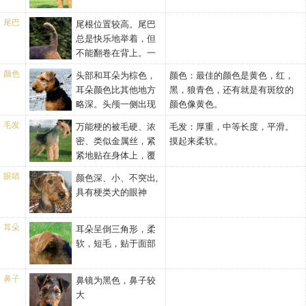
及伴侣犬，经过训练可成为很好
的工作犬，捕猎犬等，该品种曾
尾巴
尾根位置较高。尾巴
被用于英国军队用犬，可塑性很
总是快乐地举着，但
强。
不能翻卷在背上。一
般长度，有力。
颜色
头部和耳朵为棕色，
颜色：最佳的颜色是黄色，红，
耳朵颜色比其他地方
黑，狼青色，还有就是有斑纹的
略深。头颅一侧出现
颜色像黄色。
深色阴影是允许的。大腿和肘部
毛发
万能梗的被毛硬、浓
毛发：厚重，中等长度，平滑。
以下、身躯下半部分及胸部也是
密、类似金属丝，紧
摸起来柔软。
棕色，棕色还延伸到肩膀。身躯
紧地贴在身体上，覆
上半部分两侧，应该是黑色或深
盖了身躯和腿部。最硬的一些毛
灰色。黑色中有时会混有红色，
眼睛
颜色深、小、不突出,
发呈卷曲状或轻微的波纹状。在
但不被欢迎。胸部有白色斑是这
具有梗类犬的眼神
坚硬的毛发下面，是长度较短而
一品种某些品系特有的特征。
且较软的底毛。毛发厚而硬，呈
钢丝状，致密地盖住躯体及腿
耳朵
耳朵呈倒三角形，柔
部。有些硬毛微微呈波浪式，硬
软，短毛，贴于面部
毛下部应有一层柔软的内层毛。
鼻子
鼻镜为黑色，鼻子较
大