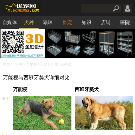
自媒体
犬种
猫咪
售宠
知识
店铺
医院
食品
首页
>
犬种
> 万能梗VS西班牙獒犬(对比)
万能梗与西班牙獒犬详细对比
万能梗
西班牙獒犬
图片