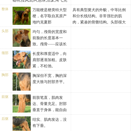
聪明,拉风,乱叫,憨厚,活泼,淘气,完
美
整体
万能梗是梗类特大型
具有典型獒犬的外貌，中等比例
梗，名字取自其原产
和分长线结构。非常强壮的肌
地约克夏郡
肉，紧凑的骨骼结构。头部很大
的"Airedale"溪谷。强壮且具有活
和身体覆盖一半的被毛。最重要
头部
均匀，颅骨的宽度和
力，愿意游泳，尤其喜欢在水中
的是有着机能协调性的平衡。而
前脸的长度基本一
生活。 万能梗是水獭犬与已经绝
且叫声沙哑，低沉，相当洪亮在
致。颅骨——应该长
种的黑褐梗配种改良产生的品
很远的距离外都可以听到。
而平，不宽于两耳之间的距离，
种。通常被用来猎水獭，熊，
颈部
长度和厚度适中，向
并且略窄于两眼的间距。头皮应
狼，山猪，雄鹿等。一次世界大
肩部逐渐加粗。皮肤
无皱，平静时几乎看不到，远离
战时，首次被英国陆军当作守卫
紧，不松弛。
颊水平线且不臃肿。耳——位于
及传令任务的军犬使用。曾有一
头侧面，呈V形，不影响眼睛，
胸部
胸深但不宽，胸的深
只名叫杰克的万能梗， 因在战场
小，但与犬的大小成比例。耳尖
度大致与肘部齐平。
上勇敢，死后荣获维多利亚十字
应高于颅骨的水平线。前脸——
勋章。万能梗忠诚友善，是较理
深，强壮有力，肌肉发达。眼前
想的家庭守卫犬，也有较顽固的
前驱
前肢笔直，肌肉发
方丰满。嘴唇——紧收。鼻子
一面，饲养者要以严格的态度来
达、骨量充足。肘部
——黑，但不太小。牙齿——坚
训练和关心它。 万能梗的优点是
垂直于身体，能自由
硬，白，无其他杂色及缺损。咬
不脱毛。属于活力旺盛的狗，每
活动。
合好或基本咬合。在没有特殊要
后驱
结实、肌肉发达，没
日必须坚持长距离散步。温顺善
求时，上下颔有一轻微突出或呈
有下垂。
良，是很好的观赏犬，宠物犬以
剪状咬合也是允许的。