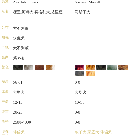
英文
Airedale Terrier
Spanish Mastiff
别名
梗王,河畔犬,宾格利犬,艾里梗
马斯丁犬
分布
大不列颠
祖先
水獭犬
产地
大不列颠
智商
第35名
颜色
身高
56-61
0-0
体型
大型犬
大型犬
寿命
12-15
10-11
体重
20-23
0-0
价格
2500-4000
0-0
现在
伴侣犬
牧羊犬
家庭犬
伴侣犬