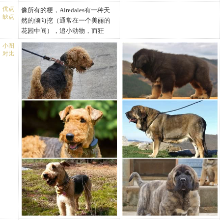
定，便于管理。有些犬更换饲喂
眼睛：颜色深、小、不突
活的一面。
格利采用了这种标准，一些年后
法。先次后好可保持犬的食欲旺
色比其他地方略深，大腿和肘部
优点
像所有的梗，Airedales有一种天
场所会出现拒食及食欲减退现
出、充满梗类犬的眼神，热
背部：强大，肌肉。
缺点
在争夺奥特利金牌的竞赛中，该
盛，少添勤喂可使犬总有不饱之
以下、身躯下半部分及胸部也是
然的倾向挖（通常在一个美丽的
象。
情而聪慧。
腰部：长期，广泛并且强
品种首次夺冠。
感，不至于厌倦、挑食。
棕色，棕色还延伸到肩膀。它的
花园中间），追小动物，而狂
②除夏季外，都应喂给温热的饲
嘴唇：紧。
壮。
Champion Master Briar（1897～
对3个月以内的幼犬应喂以稀饭、
身躯上半部分两侧，应该是黑
吠。
料，饲料的温度最好在40°C左
鼻镜：为黑色，而且不能太
四肢：
小图
1906年）被公认为是该品种的元
牛奶或豆浆并加入适量切碎的
色、深灰色或红色，胸部有白色
该万能梗是人类纪念品的活动收
右，不要过冷、过热;夏天可喂给
对比
小。
四肢：多肉的胸部、颈部的
老。它可能在家庭的谱系中处于
鱼、肉类以及切碎煮熟的青菜。
斑是这一品种的某些品系特有的
集。他会拿起任何东西（袜子，
冷食，冬天必须对饲料进行加
颌/牙齿：钳状咬合、轻微的
垂肉是最明显的特征。骨骼
主干的地位，该家族的分支中还
为了降低饲料成本而又不影响幼
特征，皮毛为金针状、有少部分
内衣，儿童玩具）添加到他的宝
温，最好在35°C左右，以下烫手
重叠咬合或剪状咬合都可以
健壮而且前腿笔直。
有许多小分支。它著名的儿子
犬的营养，可将猪、牛肺脏之类
为弯曲，下层毛柔软而密厚，毛
藏藏匿。
为宜，饲料太热不但影响的食
接受，不分优劣。
脚：脚大呈圆形。
Ch.Clonmel Monarch和Crompton
的脏器煮熟切碎后，与青菜、玉
色有黄棕色，背与两侧毛呈黑或
作为一个高能量的工作犬，万能
欲，而且会烫坏犬齿;太凉的食物
躯干：
尾巴：
Marvel，体现了其遗传优势。前
米面等熟食混匀后喂犬，这样既
深灰色。能梗万头颅和脸在外观
梗需要每天锻炼。一般情况下，
则容易吃坏肚子。
颈部：长度和厚度适中，向
根部很厚，尾巴末端略弯
者被出口到费城，在那里，热情
经济，犬又爱吃。有些人认为，
上只有很小的差异。头颅应该很
他依然活跃，充满活力的在他的
③每只犬的食具要固定，不要乱
肩部逐渐加粗。皮肤紧，不
曲。
的爱好者将该品种推向了整个半
如给犬全部喂肉类，可使犬长得
长，而且平坦，耳朵间距离不能
生活。他不适应的公寓生活，需
用。多犬饲喂时尤其要注意不能
能松弛。
步态：
球。
健壮，其实这是错误的做法。
太宽，眼睛间距离略窄。头皮没
要一个家，一个大型围栏码。
串换各犬食盆，以防疾病传播。
肩部：肩部长，斜向与背结
首选的步态是小跑，必须是
在二战以前举办的犬展中，最有
4~6月龄的幼犬，食量增大，体重
有皱纹、止部勉强可见，面颊不
咀嚼是另一个最喜欢的大狗的习
喂食后要清洗，并定期煮沸消
合。肩胛平。
一种和谐的步伐，强有力的
影响的万能梗是英国的Warland
增加很快，每日所需饲料量也随
丰满。耳朵位于头部两
惯。他将咀嚼任何东西，而且应
毒。犬的生活极有规律，因而最
胸部：从前面看，胸深但不
向前滚动的步伐。
Ditto （1919—1927）。其父
之增多，每天至少喂3次。6月龄
侧，“V”形，但不能指向眼睛，小
该留在一个箱子或安全狗窝与坚
好能让犬定位进餐。
宽。胸的深度大致与肘部齐
失格：
Cragsman Dictator，其母
后的犬，每天喂2次即可――幼犬
但与整体尺寸比例恰当。耳朵的
固的玩具，当你离家出走。
④喂食时要注意观察犬的吃食情
平。
任何与上述各点的背离均视
ch.Warland Strategy以及外祖父
的食谱，应先按原犬主的食谱
折叠线应该与头顶处于同一水平
在艾尔代尔是一个独立的狗，但
况，出现剩食或不食，要查明原
背部：短，结实，水平。
为缺陷，任何身体或行为上
Ch.Rhosddu Royalist都被出口到
喂，逐渐转换。
线。面颊应该深、结实、有力、
他喜欢成为家庭中的一员。他是
因及时采取措施。吃剩的饲料随
肋骨：扩张良好。腰部肌肉
明显表现失常之犬均为失
美国。
全吃肉类不仅不能使犬健壮，反
而且肌肉发达，填满的位置。眼
最快乐时与他的所有者的内部，
即拿走，不可长时放置任犬随时
发达，宽度适中。最后一根
格。
万能梗品种的完美程度被具有标
而因消化不良，难以吸收而使多
睛应该颜色深、小、不突出，具
并且不意味着是一个后院狗。
采食。