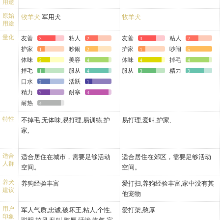
用途
原始
牧羊犬
军用犬
牧羊犬
用途
量化
友善
粘人
友善
粘人
3
2
3
2
护家
吵闹
护家
吵闹
1
2
1
5
体味
美容
体味
掉毛
2
4
4
4
掉毛
服从
服从
精力
1
4
3
3
口水
活跃
2
1
精力
耐寒
2
4
耐热
4
特性
不掉毛,无体味,易打理,易训练,护
易打理,爱叫,护家,
家,
适合
适合居住在城市，需要足够活动
适合居住在郊区，需要足够活动
人群
空间。
空间。
养犬
养狗经验丰富
爱打扫,养狗经验丰富,家中没有其
建议
他宠物
用户
军人气质,忠诚,破坏王,粘人,个性,
爱打架,憨厚
印象