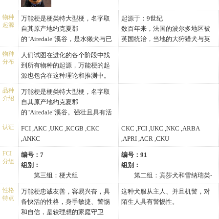
物种
万能梗是梗类特大型梗，名字取
起源于：9世纪
起源
自其原产地约克夏郡
数百年来，法国的波尔多地区被
的"Airedale"溪谷，是水獭犬与已
英国统治，当地的大狩猎犬与英
经绝种的黑褐梗配种改良产生的
国獒，还有西班牙的同类犬杂交
物种
人们试图在进化的各个阶段中找
品种，强壮且具有活力，通常用
产生了这种强有力且凶猛的獒。
分布
到所有物种的起源，万能梗的起
来猎水獭。愿意游泳，尤其喜欢
很多世纪以来曾用来保卫西班牙
源也包含在这种理论和推测中。
在水中生活。通常被用来猎水
丛山中的农庄牲畜。可能是罗马
其中记载了的英国犬中，有的与
獭、熊、狼、山猪、雄鹿等。万
人带来的古老獒犬后代，直到最
品种
万能梗是梗类特大型梗，名字取
后来的梗极其相似，短毛梗或老
介绍
能梗被用在非洲，印度、加拿大
近几年才引起北欧和美国养犬人
自其原产地约克夏郡
英国梗无疑也是其分支。
以及美国的许多行业中。在德国
的注意。西班牙獒是全世界真正
的"Airedale"溪谷。强壮且具有活
一些权威人士认为这种灭绝了的
和英国，它们是最早被用作警犬
的得以流行的犬种之一，这一古
力，愿意游泳，尤其喜欢在水中
棕黑色品种与爱尔兰梗、猎狐
认证
FCI ,AKC ,UKC ,KCGB ,CKC
CKC ,FCI ,UKC ,NKC ,ARBA
的品种之一。由于它们不会因为
老的品种几个世纪以来，仍在牧
生活。 万能梗是水獭犬与已经绝
梗、威尔士梗和万 能梗有着共同
,ANKC
,APRI ,ACR ,CKU
受伤而畏惧下一次的任务，在一
羊。西班牙牧羊犬协会麦斯塔
种的黑褐梗配种改良产生的品
的祖先。总的来说，体重从7.71—
些战争中被用来送信。一次世界
（Mesta）记录了15世纪以来这一
种。通常被用来猎水獭，熊，
FCI
编号：7
编号：91
13.61千克的各种体形与大小的犬
分组
大战时，首次被英国陆军当作守
大体型的品种，是如何保护羊群
狼，山猪，雄鹿等。一次世界大
组别：
组别：
组成了该品种进化树的根，它们
卫及传令任务的军犬使用。曾有
免受狼伤害的。
战时，首次被英国陆军当作守卫
第三组：梗犬组
第二组：宾莎犬和雪纳瑞类-
被具有冒险精神的约克夏人饲
一只名叫杰克的万能梗，因在战
及传令任务的军犬使用。曾有一
身高：
獒犬、瑞士山地犬和瑞士牧
养，用来捕捉狐狸、獾、黄鼠
性格
万能梗忠诚友善，容易兴奋，具
这种犬服从主人、并且机警，对
场上勇敢，死后荣获维多利亚十
只名叫杰克的万能梗， 因在战场
雄性万能梗肩高22.1-24.0英
牛犬组
特点
狼、貂，水獭、水老鼠，以及在
备快活的性格，身手敏捷、警惕
陌生人具有警惕性。
字勋章。这种性格使其受到许多
上勇敢，死后荣获维多利亚十字
寸（56.0-61.0厘米）
身高：
考纳（colne)卡尔德(Culder)、沃
和自信，是较理想的家庭守卫
警犬养殖场的饲养者和主人的青
勋章。万能梗忠诚友善，是较理
雌性万能梗肩高22.1-22.9英
雄性西班牙獒犬肩高26.0-