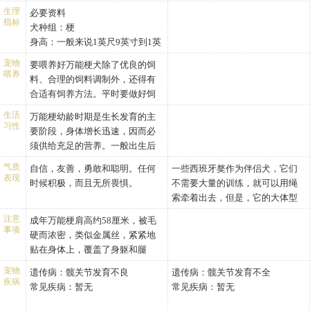
弗（worfe）和艾诺(Aire）的河谷
犬，它也有较顽固的一面，饲养
睐，其中许多是妇女，这些妇女
想的家庭守卫犬，也有较顽固的
寸（56.0-58.0厘米）
29.2英寸（66.0-74.0厘米）
生理
必要资料
里做小游戏。这种忠诚的伴侣与
者要以严格的态度来训练和关心
以养有该品种的犬为荣。它们给
指标
一面，饲养者要以严格的态度来
体重：
雌性西班牙獒犬肩高26.0-
犬种组：梗
守卫者，尽管十分机敏，有出色
它。万能梗的优点是不脱毛，属
许多热心的主人留下了非常好的
训练和关心它。 万能梗的优点是
雄性万能梗体重50.7-63.9磅
29.2英寸（66.0-74.0厘米）
身高：一般来说1英尺9英寸到1英
的视力、听力和从不疲倦的勇
于活力旺盛的狗，每日必须坚持
印象，这些主人将其视为家庭中
不脱毛。属于活力旺盛的狗，每
（23.0-29.0公斤）
体重：
尺11英寸高的肩膀
气，但缺乏狩猎时有用灵敏的鼻
长距离散步。这种犬曾经在战争
宠物
忠诚的好伴侣，好守护者。
要喂养好万能梗犬除了优良的饲
日必须坚持长距离散步。
雌性万能梗体重39.7-44.1磅
雄性西班牙獒犬体重110.2-
重量：一般40至65磅
子和像短毛水獭猎犬一样的游泳
喂养
中充当传信犬，由此可见它的勇
料、合理的饲料调制外，还得有
（18.0-20.0公斤）
134.5磅（50.0-61.0公斤）
寿命：10至13岁
能力，正是鉴于此点，有人建设
敢和果断。但是这种盛气凌人也
合适有饲养方法。平时要做好饲
头部：
雌性西班牙獒犬体重110.2-
性地试图将这两个品种进行杂
会成为和其他动物不合的原因，
喂记录，多向有经验的人请教，
头部：头颅和脸在外观上只
134.5磅（50.0-61.0公斤）
生活
交，以期出现一种更好的，而且
万能梗幼龄时期是生长发育的主
要严格训练。另外，尽管生来活
一般来说其饲喂要点如下：
习性
有很小的差异。头颅应该很
头部：
具有两者品质更强壮的梗。
要阶段，身体增长迅速，因而必
力旺盛，如不提供激烈运动，其
①喂犬要定时、定量、固定地
长，而且平坦，耳朵间距离
头部：宽阔的头部。
从1864年开始，此种幼犬被称为
须供给充足的营养。一般出生后
美丽的体型也会变形。
点。定时能养成犬的定时条件反
不能太宽，眼睛间距离略
耳朵：耳朵长在头后面，不
工作梗、水上梗（waterside）和
头3个月主要增长躯体和体重，
射，分泌胃液，增加食欲，促进
气质
自信，友善，勇敢和聪明。任何
一些西班牙獒作为伴侣犬，它们
窄。头皮没有皱纹、止部勉
大，呈尖形，而且往下垂。
比格利（Bingly）梗。它们在当
4~6个月主要是增加体长，7个月
表现
消化吸收。一般成年犬每天喂2
时候积极，而且无所畏惧。
不需要大量的训练，就可以用绳
强可见，面颊不丰满。
眼睛：眼睛被下垂的下眼睑
地的农业展览会上的数目越来越
后主要长体高。因此，应按不同
次，早晚各喂1次，晚上可稍多
索牵着出去，但是，它的大体型
耳朵：位于头部两侧，v形，
包围。
多，此时，犬的展览会尚处在早
的发育阶段，配制不同的日粮。
喂。1岁以下的犬，每天喂3次;3
使它不能成为受欢迎的宠物。它
但不能指向眼睛，小但与整
鼻子：两眼间有明显的鼻
期发展中。
断奶后的幼犬，由于生活条件的
注意
成年万能梗肩高约58厘米，被毛
月龄以内的犬，每天喂4次;2月龄
是相当听话的护卫，但有猛咬的
体尺寸比例恰当。耳朵的折
梁，宽鼻子。
事项
1879年，在比格利约克夏的万能
突然改变，往往显得不安，食欲
硬而浓密，类似金属丝，紧紧地
以内的仔犬，每天喂5次。犬的食
行为，雄犬可能会给其它犬带来
叠线应该与头顶处于同一水
躯干：
梗农业展览会上，最先给出了万
不振，容易生病，这时所选的饲
贴在身体上，覆盖了身躯和腿
料花样可以翻新，但数量要要相
麻烦。
平线。
颈部：广泛，扎实，强壮，
能梗的标准。斯凯顿
料要适口性好，易于消化。
部，最硬的一些毛发呈卷曲状或
对稳定。喂食地点犬舍内外均
宠物
遗传病：
面颊：深、结实、有力、而
髋关节发育不良
遗传病：
灵活。皮肤厚重并且松散。
髋关节发育不全
（Skipton）、布拉德福德
3个月内的幼犬每天至少喂4次。
轻微的波纹状。在坚硬的毛发下
疾病
可，但一般在犬舍内喂犬。固定
常见疾病：
且肌肉发达。填满眼睛前的
暂无
常见疾病：
身躯：呈矩形，强壮，表现
暂无
(Bradford）、凯格利（Keighley）
对于食欲差的犬可采用先喂次
面，是长度较短而且较软的底
的地点的目的是保持环境相对稳
位置。
出极大的权力，但是仍有灵
及奥特利（Otley)等城市也随着比
的，后喂好的，少添勤喂的方
毛。头部和耳朵为棕色，耳朵颜