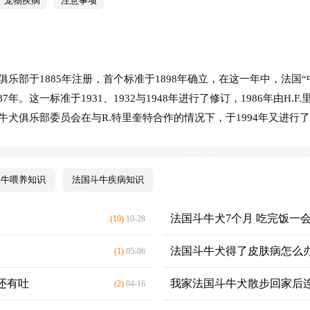
宠物疾病
注意事项
，而一只成年狗狗的智商相当于6-7岁的
择的品种也不少那么到底该不该饲养斗
一样，也就是说，它们的智商并不低。
呢？值不值得呢？往下看你就知道了法
养狗人并不会让狗狗去学这样那样的技
点①安静法国斗牛犬是比较喜欢安静的狗狗
1885年注册，首个标准于1898年确立，在这一年中，法国“中层社会”« So
标准于1931、1932与1948年进行了修订，1986年由H.F.里安特（H
国斗牛犬俱乐部委员会在与R.特里奎特合作的情况下，于1994年又进行
斗牛喂养知识
法国斗牛疾病知识
法国斗牛犬7个月 吃完饭一
(10)
10-28
法国斗牛犬得了皮肤病怎么
(1)
05-06
还有吐
我家法国斗牛犬散步回家后
(2)
04-16