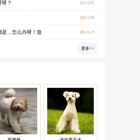
呀呀？
养好法国斗牛
(1)
12-01
养法国斗牛犬
(3)
11-06
都是，怎么办呀！急
广州哪里有卖
(6)
10-25
更多>>
西藏梗
迷你贵宾犬
英国斗牛