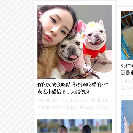
生存在
照。视频加载中...1.保证充足的饮水量夏天是狗
危险健
子中暑高发季，缺啥也别缺水。
于18
的法律
纯种
还是
法斗丑
你的宠物会吃醋吗?狗狗吃醋的3种
道怎么
表现小醋怡情，大醋伤身
来说一
前段时间收到一位铲屎官的抱怨。她说国庆假
是纯种
牵着她家小法斗出去遛弯，路上碰上了几只流
的身材
浪狗狗，就拿了点零食出来喂顺便逗逗它们。
胖，皮
可她家的小法斗就突然冲着流浪狗狗很生气地
腱子肉
叫了起来，不让主人给它们喂食物。