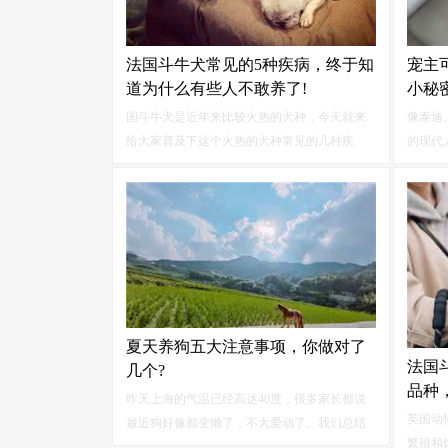
法国斗牛犬常见的5种疾病，终于知
宠主
道为什么有些人不敢养了!
小秘
国斗牛犬是近年来比较火热的犬种，今天就来
像泰迪
给大家普及下这个火热的犬种常见的几种疾
的现代
病，不知道你了解过多少，看了之后，终于知
饲养它
道为什么说有的人不敢养了！疾病一、眼睑增
密，也
生第三眼睑增生是法斗较为常见的一种状况，
就很满
即眼睛眼皮里面有块白色泛红的水肿块突起，
如果情况并不严重，那么饲主也不必太过担
心。
夏天养狗五大注意事项，你做对了
法国
几个?
品种
昨天上海的气温已经高达40度，很多家长都说
英国动
最近狗好像都变懒了，不大爱动了。我们总结
繁殖和
了夏天养狗五大注意事项，请铲屎官们自行对