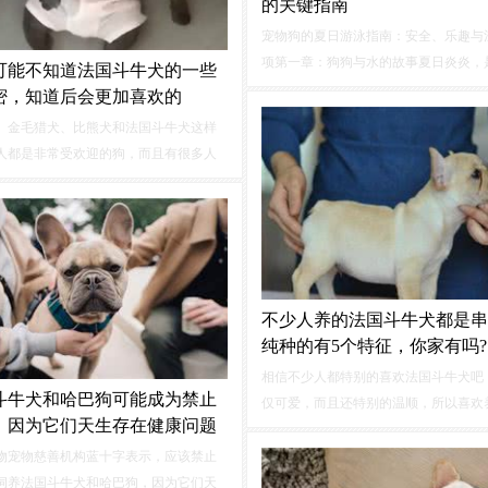
的关键指南
宠物狗的夏日游泳指南：安全、乐趣与
项第一章：狗狗与水的故事夏日炎炎，
可能不知道法国斗牛犬的一些
带着你的宠物狗一同享受清凉的水上乐
密，知道后会更加喜欢的
然而，并非所有狗狗都天生会游泳。我
、金毛猎犬、比熊犬和法国斗牛犬这样
说金毛犬生来就热爱水，但事实并非如
人都是非常受欢迎的狗，而且有很多人
们。但是如果你知道法斗的这些小秘
许你更愿意抚养法国斗牛犬。1、有吃的
足了法斗是一只容易满足的狗。
不少人养的法国斗牛犬都是串
纯种的有5个特征，你家有吗?
相信不少人都特别的喜欢法国斗牛犬吧
斗牛犬和哈巴狗可能成为禁止
仅可爱，而且还特别的温顺，所以喜欢
，因为它们天生存在健康问题
的人也变多了，相信不少人在饲养法牛
都在意过它是不是纯种的法国斗牛犬吧
物宠物慈善机构蓝十字表示，应该禁止
纯种的法国斗牛犬有5个特征，看看你
饲养法国斗牛犬和哈巴狗，因为它们天