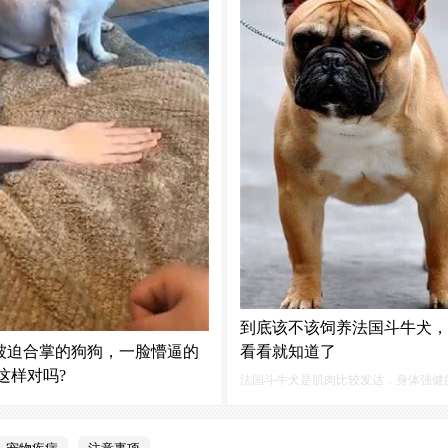
到底该不该饲养法国斗牛犬，
被迫合掌的狗狗，一脸懵逼的
看看就知道了
这样对吗?
法国斗牛犬是肌肉比较发达，身体强健
明，狗狗的学习能力非常强，它们通过
历史上是被当作斗牛培养的，后来逐渐
察人们的行为举止，就可以达到一定模
物犬的一种基于现在养狗的人越来越多