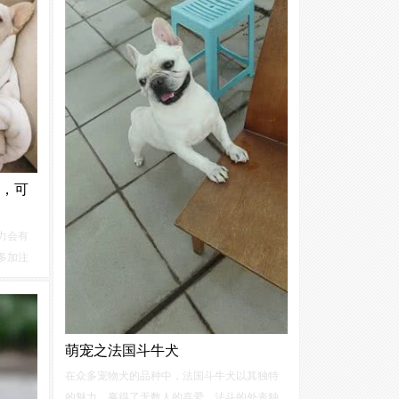
，可
力会有
多加注
果不保
上最小
之一如
萌宠之法国斗牛犬
在众多宠物犬的品种中，法国斗牛犬以其独特
的魅力，赢得了无数人的喜爱。法斗的外表独