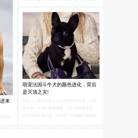
特而迷人。它们拥有宽阔而平坦的头部，脸上
布满了可爱的皱褶，仿佛是岁月留下的温柔印
记。那双圆润的大眼睛，总是闪烁着好奇与灵
动的光芒，让人忍不住想要与它们对视交流。
萌宠法国斗牛犬的颜色进化，背后
是灭顶之灾!
进来
前言——现代女权主义的思想持续升温，也就
是说养一只狗幻想做保镖，又幻想做奢侈品，
还幻想做灵魂伴侣，还幻想一起疯癫无底线的
的狗狗
心理需求。导致了很多别有用心的人在强迫法
成为宠
斗在不停的繁殖来满足这种需求。其中有很多
，可选
孩子其实并不适合繁殖。