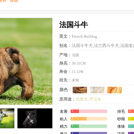
喂养
疾病
法国斗牛
英文：
French Bulldog
别名：
法国斗牛犬,法兰西斗牛犬,法国老
产地：
法国
身高：
30-31CM
寿命：
11-12年
祖先：
未知
颜色：
原用途：
玩赏犬
,
守卫犬
现用途：
家庭犬
,
伴侣犬
,
守卫犬
,
玩赏犬
友善
掉毛
1
3
粘人
吵闹
2
2
精力
体味
1
3
服从
活跃
1
1