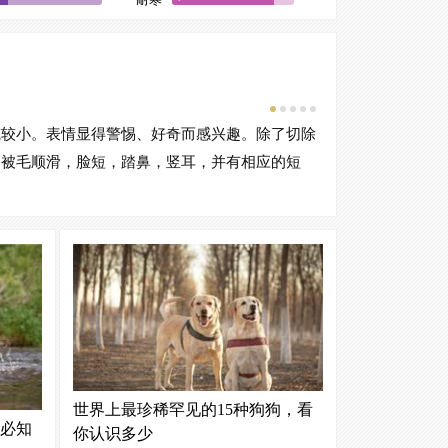
颜色
或较小。表情显得警惕、好奇而感兴趣。除了切除
颜色：
，被毛顺滑，脸短，踏鼻，竖耳，并有相应的短
属于失格外，其它
世界上最珍稀罕见的15种狗狗，看
必知
你认识多少