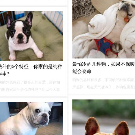
健康问题。该机构表示，扁平面宠物的
康问题是“过度繁殖”的结果。现在，成立
97年的这家动物慈善机构正在要求制定新
，以杜绝导致健康缺陷的“不良繁殖”。
最怕冷的几种狗，如果不保暖
法斗的6个特征，你家的是纯种
能会丧命
串串?
狗狗的品种有很多，不同的品种御寒能
萌的外表得到了很多人的喜爱，那你知
所差异，现在天气变冷了，养狗也需要
判断自家法斗是否纯种吗？所以今天就
意，今天来说说“最怕冷”的几种狗，如
下纯种法斗的6个特征，快来看看你家的
暖，可能会丧命！吉娃娃吉娃娃是世界
还是串串吧！身材短且圆胖纯种阿法斗
的狗狗体质差的它们也是最怕冷的狗狗
整体看上去，就是比较短的，但很圆
果在天气冷的时候主人不注意保暖那...
肉并不会下垂，肌肉分明，看上去浑身
。