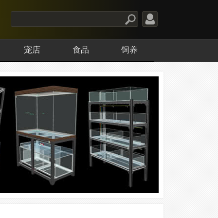
宠店
食品
饲养