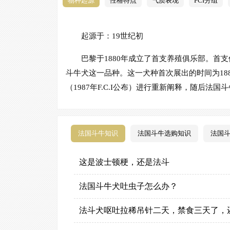
物种起源
性格特点
气质表现
FCI分组
仿能力
小孩子
而许多
起源于：19世纪初
能...
巴黎于1880年成立了首支养殖俱乐部。首支俱乐部于
斗牛犬这一品种。这一犬种首次展出的时间为1887年。这一
（1987年F.C.I公布）进行重新阐释，随后法
法国斗牛知识
法国斗牛选购知识
法国
这是波士顿梗，还是法斗
法国斗牛犬吐虫子怎么办？
法斗犬呕吐拉稀吊针二天，禁食三天了，