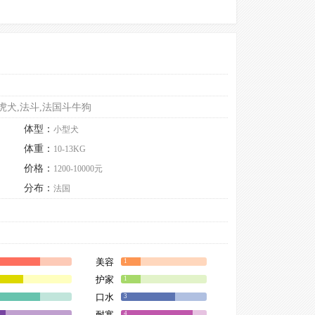
虎犬,法斗,法国斗牛狗
体型：
小型犬
体重：
10-13KG
价格：
1200-10000元
分布：
法国
美容
1
护家
1
口水
3
耐寒
4