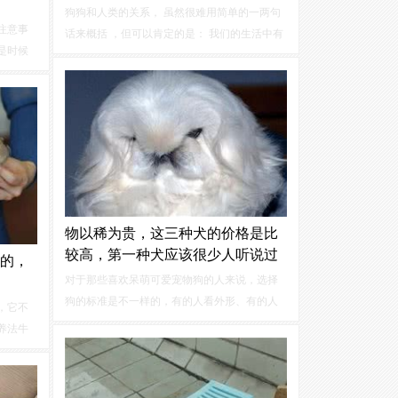
狗狗和人类的关系， 虽然很难用简单的一两句
注意事
话来概括 ，但可以肯定的是： 我们的生活中有
是时候
很多快乐 ，都是它们给予的 。当今甚至还有一
趣了！
些年轻人把猫狗双全， 人生赢家作为新时代的
们常听
宣言 。世上的狗狗大约有400多种 ...
此。
物以稀为贵，这三种犬的价格是比
较高，第一种犬应该很少人听说过
的，
对于那些喜欢呆萌可爱宠物狗的人来说，选择
狗的标准是不一样的，有的人看外形、有的人
，它不
看性格、有的看智商等。大部分人都希望选择
养法牛
一条性格温顺、长得漂亮而且又可爱，比较聪
的时候
明的小狗。不过狗也有分贵的和相对便宜的，
，其实
例如纯种的狗就会比混血的贵。
有没有！