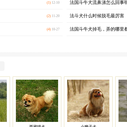
法国斗牛犬流鼻涕怎么回事
(1)
12-10
法斗犬什么时候脱毛最厉害
(2)
11-20
法国斗牛犬掉毛，弄的哪里
(4)
10-27
）
西藏猎犬
小狮子犬