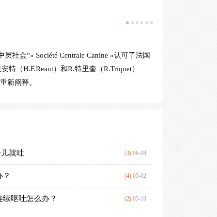
牛犬
斗的优
...
法国斗牛犬亲
个性，有目空一切
ciété Centrale Canine »认可了法国
城市中公寓饲喂。
.F.Reant）和R.特里奎（R.Triquet）
了重新阐释。
会儿就吐
这是波士顿梗
(3)
06-08
办？
沈阳在哪里能
(4)
05-02
连续呕吐怎么办？
有谁知道法国
(2)
03-10