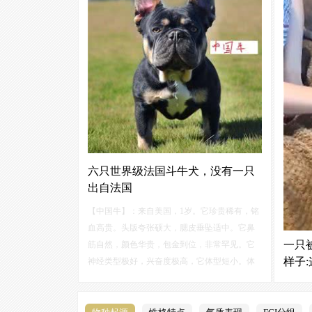
六只世界级法国斗牛犬，没有一只
出自法国
【中国牛】：来自美国，1岁。它珍贵稀有，铭
血高贵。头版夸张硕大，腮皮垂坠适中。它鼻
一只
筋自然，颜色华贵，包金到位，非常罕见。它
样子:
神经类型极好，兴奋度极高，它体型短小。体
躯结构完美，骨量十足， 整体给人无与伦比的
研究表
平衡美感！
不断观