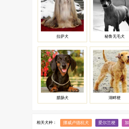
拉萨犬
秘鲁无毛犬
腊肠犬
湖畔梗
相关犬种：
挪威卢德杭犬
爱尔兰梗
加