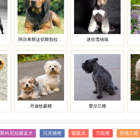
阿尔卑斯达切斯勃拉克犬
迷你雪纳瑞
丹迪狄蒙梗
爱尔兰梗
斯科尼短腿蓝犬
贝灵顿梗
银狐犬
万能梗
苏格兰梗