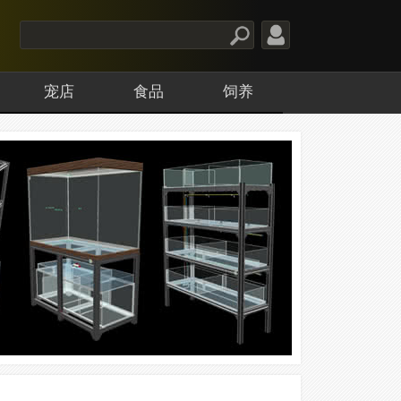
宠店
食品
饲养