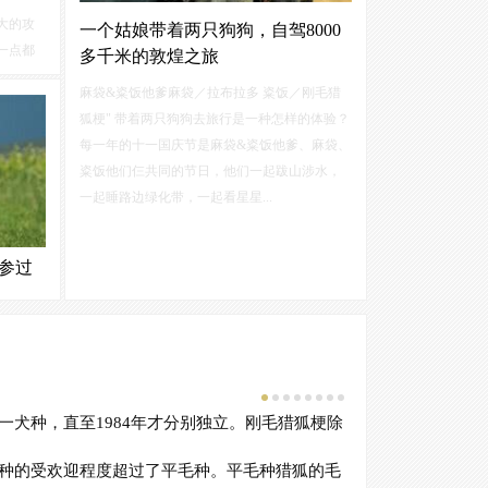
大的攻
一个姑娘带着两只狗狗，自驾8000
一点都
多千米的敦煌之旅
一下攻
麻袋&粢饭他爹麻袋／拉布拉多 粢饭／刚毛猎
中吧！
狐梗" 带着两只狗狗去旅行是一种怎样的体验？
人一种
每一年的十一国庆节是麻袋&粢饭他爹、麻袋、
粢饭他们仨共同的节日，他们一起跋山涉水，
一起睡路边绿化带，一起看星星...
参过
它们的
祖先具
犬还在
，到现
非常聪
犬种，直至1984年才分别独立。刚毛猎狐梗除
起源于：19世
毛种的受欢迎程度超过了平毛种。平毛种猎狐的毛
一般认为是非