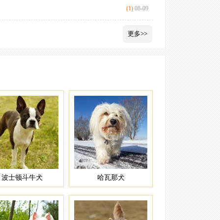
独自留居刚毛
(1)
08-09
更多>>
波士顿斗牛犬
哈瓦那犬
爱尔兰梗