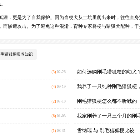
毛。
狐狸，更是为了自我保护。因为当梗犬从土坑里爬出来时，往往全身
，而惨遭攻击。为了避免这种混淆，育种专家将梗与猎狐犬配种，于
刚毛猎狐梗喂养知识
如何选购刚毛猎狐梗的幼犬
(3)
02-26
我养了一只纯种刚毛猎狐梗，
(4)
09-19
刚毛猎狐梗怎么都不听喊的
(2)
07-18
我家刚养了一只三个月的刚毛
(6)
01-08
雪纳瑞 与 刚毛猎狐梗比较
(1)
08-31