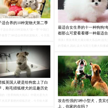
子适合养的10种宠物犬第二季
最适合女生养的十一种狗狗!
妹子适合养的10种宠物犬?第一季”中我们
都那么可爱看看哪一种最适合
子推荐了5种适合饲养的宠物犬，今天我
博美1.博美博美犬属尖嘴犬系品种,祖先
续推荐剩余的5种犬，不管您喜欢什么样
的雪橇犬,因此,该犬与荷兰毛狮犬和挪
，我相信一定有一款适合您。好啦，闲
系密切。此种狗狗十分适合娇小的女生
吧，走着！萌妹子适合养的宠物犬之贵
因为这种狗狗本身就很娇嫩，很会撒娇
妇犬）推荐理由...
脾气温顺。性格：健康且开朗，有个性
充沛。
猎狐英国人硬是给狗套上了白
甲，刚毛猎狐梗犬的逗趣历史
期的《世界狗狗大阅兵》中萌犬君为大
攻击性强的5种小型犬，贵宾
了杰克罗素梗的猎狐历史，今天给大家
上，你家的在吗？
这只狗狗同样是英国人培养的，目的也