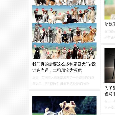
萌妹
在“萌
给萌妹
们会继
的犬种
言少叙
宾犬（贵
我们真的需要这么多种家庭犬吗?设
计狗当道，土狗却沦为濒危
近日，英国养犬俱乐部发布了一份宠物狗的濒
危名单，它们因年注册量不足300只而被列
为了
为“重点观察”对象。榜上有名的34种狗，不乏可
色马
爱品种，如猎狐犬和迷你牛头梗。有的品种不
在上一
仅可爱，还是非常古老的本土狗...
家讲述
讲述的