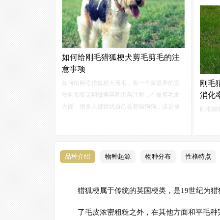
是用来
猎狐梗（W
英语原
如何给刚毛猎狐梗犬剪毛剪毛的注
意事项
刚毛
如何给刚毛猎狐梗犬剪毛，每一个家庭养的宠
消化
物狗都要定期做美容和疫苗注射，在修剪毛发
方面，很多人都担忧自己会惹恼狗狗，或是修
刚毛猎
剪难看，有碍观瞻，通常为送到宠物店来修理
一样，
的。刚毛猎狐梗犬每一年需要剪4次毛，那自己
该犬的
如何给刚毛猎狐梗犬剪毛呢?
过刚毛
品种介绍
物种起源
物种分布
性格特点
家长在
猎狐梗属于传统的英国梗类，是19世纪为猎
了毛皮浓密粗糙之外，在其他方面和平毛种