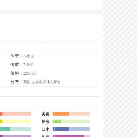
体型：
小型犬
体重：
7-8KG
价格：
2200-0元
分布：
英国,世界很多地方都有
美容
2
护家
1
口水
2
耐寒
4