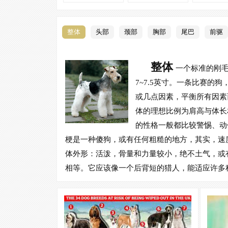
整体
头部
颈部
胸部
尾巴
前驱
整体
一个标准的刚毛
7~7.5英寸。一条比赛的
或几点因素，平衡所有因素
体的理想比例为肩高与体长
的性格一般都比较警惕、动
梗是一种傻狗，或有任何粗糙的地方，其实，速
体外形：活泼，骨量和力量较小，绝不土气，或
相等。它应该像一个后背短的猎人，能适应许多