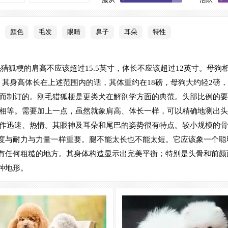
耐热
4
颜色
毛发
眼睛
鼻子
耳朵
特性
猎狐梗的肩高不应该超过15.5英寸，体长不应该超过12英寸。母
狗，其身高体长在上述范围内的话，其体重约在18磅，母狗大约轻2磅
而制订的。刚毛猎狐梗是更类犬在解剖学方面的典范。头部比例的要
相等。需要加上一点，虽然就象肩高、体长一样，可以精确地测出头
作迅速、热情。其眼神及耳朵和尾巴的姿势很有特点。较小规模的骨
度与耐力与力量一样重要。腿不能太长也不能太短。它应该象一个聪
有任何粗糙的地方。其身体构造显示出完美平衡；特别是头骨和前颜
种地形。