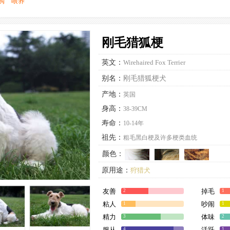
购
喂养
刚毛猎狐梗
英文：
Wirehaired Fox Terrier
别名：
刚毛猎狐梗犬
产地：
英国
身高：
38-39CM
寿命：
10-14年
祖先：
粗毛黑白梗及许多梗类血统
颜色：
原用途：
狩猎犬
现用途：
家庭犬
,
伴侣犬
友善
掉毛
2
1
粘人
吵闹
1
1
精力
体味
3
2
服从
活跃
4
1