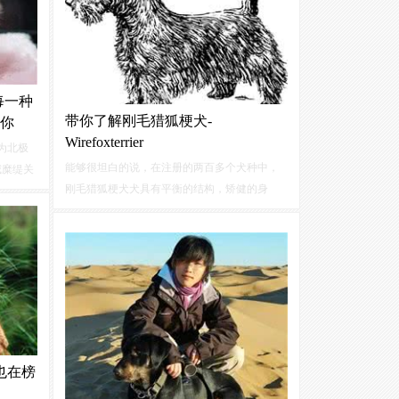
每一种
带你了解刚毛猎狐梗犬-
你
Wirefoxterrier
为北极
能够很坦白的说，在注册的两百多个犬种中，
威糜缇关
刚毛猎狐梗犬犬具有平衡的结构，矫健的身
饲养，
姿，开朗的性格。要是说这些特点很多犬种都
，同时
具备的话，对生活的热情和全身心的投入则是
，活力
刚毛猎狐梗犬犬最为吸引人的地方。英文名...
也在榜