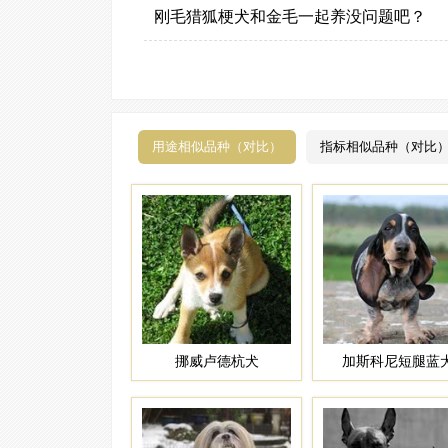
刚毛猎狐梗犬和金毛一起养没问题吧？
用途相似品种（对比）
指标相似品种（对比
挪威卢德杭犬
加斯科尼短腿蓝