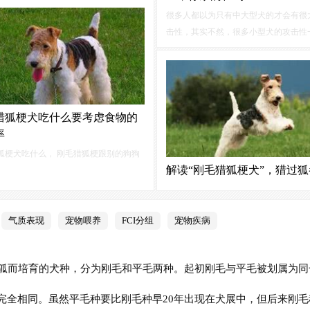
猎狐，他就是很有绅士风度的：15.刚毛
很多人都以为只有中大型犬的才会有很
ire Fox Terrier）刚毛猎狐梗是地道的
击性，其实不然，很多小型犬的攻击性
产猎犬，有着十分古老的历史。
不比中大型犬的差。今天，我们就来说
击性强的小型犬，看看你的家在不在其
一、腊肠犬腊肠犬体型比较小，总是给
乖巧温顺的感觉...
猎狐梗犬吃什么要考虑食物的
率
狐梗犬吃什么， 刚毛猎狐梗跟别的狗狗
解读“刚毛猎狐梗犬”，猎过狐
最主要的食物还是犬粮，主人能够根据
军，有着显赫军功的家庭犬
体质进行选择适合它们的犬粮种类。不
刚毛猎狐梗犬最早产于英国地区，当时
猎狐梗除了吃犬粮还吃一些什么食物呢?
产生就是为了追猎狐狸所用，而它们的
饲养的时候需要注意什么细节呢?
气质表现
宠物喂养
FCI分组
宠物疾病
备很多梗类犬的血统，其中短毛猎狐梗
军队服役过，在部队中留下了赫赫军功
在都有它们的军功记载。狐狸狗是一种
狐而培育的犬种，分为刚毛和平毛两种。起初刚毛与平毛被划属为同一
明的狗。
完全相同。虽然平毛种要比刚毛种早20年出现在犬展中，但后来刚