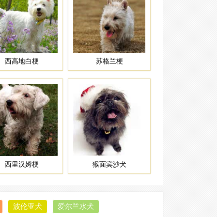
西高地白梗
苏格兰梗
波兰低地牧羊
西里汉姆梗
猴面宾沙犬
曼彻斯特梗
波伦亚犬
爱尔兰水犬