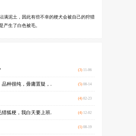
是黄褐色，猎狐梗
的teria，Hou
沾满泥土，因此有些不幸的梗犬会被自己的狩猎
猎狐用小犬。187
是产生了白色被毛。
直到19世纪
30年代曾风摩一
？
什么样的刚毛
(3)
11-06
品种很纯，毋庸置疑，.
杭州市哪里买
(5)
08-14
赛级刚毛猎狐
(4)
02-23
猎狐梗，我白天要上班.
什么样的刚毛
(4)
12-02
刚毛猎狐梗的
(1)
08-19