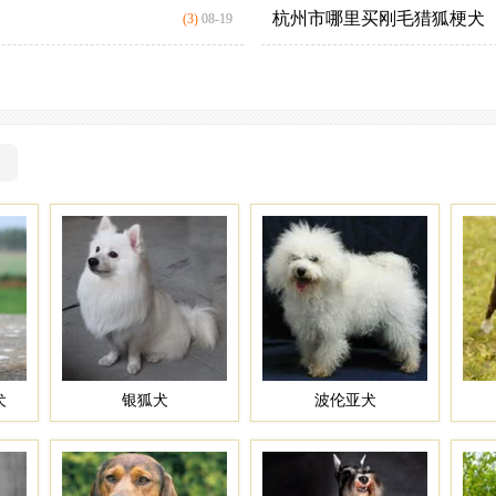
杭州市哪里买刚毛猎狐梗犬
(3)
08-19
）
犬
银狐犬
波伦亚犬