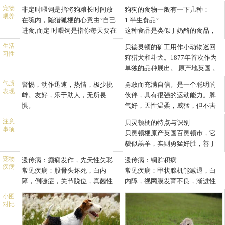
猎狐梗是一种傻狗，或有任何粗
羞或紧张。 睡眠时温和，但醒来
直到19世纪70年代，硬毛猎狐梗
猎狐梗身上的白毛是专门培育
15.0英寸（33.0-38.0厘米）
英寸（38.0-41.0厘米）
宠物
非定时喂饲是指将狗粮长时间放
狗狗的食物一般有一下几种：
糙的地方——其实，速度与耐力
时却勇气实足。
犬才出现在展览会上，这种硬毛
喂养
的，为了对付狐狸，更是为了自
体重：
体重：
在碗内，随猎狐梗的心意由?自己
1.半生食品?
与力量一样重要，而且猎狐梗在
贝灵顿梗大胆、强健、敏捷，外
犬比其20年后它们平滑毛的堂兄
我保护。因为当梗犬从土坑里爬
雄性刚毛猎狐梗体重15.4-
雄性贝灵顿梗体重18.1-22.9
进食;而定 时喂饲是指你每天要在
这种食品是类似于奶酪的食品，
猎狐类猎犬中，是匀称性的典
形酷似小绵羊，但性格不像小绵
弟姐妹更受欢迎。它们已成为一
出来时，往往全身沾满泥土，因
19.8磅（7.0-9.0公斤）
磅（8.2-10.4公斤）
指定时间内喂饲小猎狐梗，过了
热卡量是罐装食品的3倍。但是碳
范。作为一种类似猎犬的梗类
羊，有一颗狮子般的心。一直被
生活
个时常受到欢迎的品种，20世纪
贝德灵顿的矿工用作小动物巡回
此有些不幸的梗犬会被自己的狩
雌性刚毛猎狐梗体重13.2-
雌性贝灵顿梗体重18.1-22.9
时间便收起狗碗不再喂饲。在 两
水化合物的含量多，有糖尿病的
习性
犬，腿不能太长也不能太短。他
用来驱除小害兽，猎水獭、狐狸
30年代曾风摩一时，以后失去宠
狩猎犬和斗犬。1877年首次作为
猎伙伴——一些大型猎犬误认为
17.6磅（6.0-8.0公斤）
磅（8.2-10.4公斤）
个喂饲方法中，以定时喂饲猎狐
犬不爱吃。和干燥狗粮一样，放
应该象一个聪明的猎人，能适应
等。性格与美丽的外表极不相
爱，直到最近它再次出现并成为
单独的品种展出。 原产地英国 。
是狐狸之类的猎物，而惨遭攻
头部：
头部：
梗较有利，因为这是有利於控制
在外一天不会对它的味道有影
许多种地形，而且后背短，就象
似，争斗心强，是具有强韧下颚
一流的英国犬。
性格 贝灵顿梗大胆、强健、敏
击。为了避免这种混淆，育种专
头骨：头骨顶线几乎是平
头部：头上长有大量的头
小猎狐梗，有助於将 来的家庭训
响，可以少量喂给馋嘴和年老的
气质
警惕，动作迅速，热情，极少挑
勇敢而充满自信。是一个聪明的
后面描述的那样。对这种梗而
的品种。贝灵顿梗保留着较强的
捷，外形酷似小绵羊，但性格不
家将梗与猎狐犬配种，于是产生
表现
的，稍稍倾斜，朝眼部方向
髻，几乎全是白色。
练。 有不少养狗专家更建议，勿
犬只，根据它们的运动量。?
衅。友好，乐于助人，无所畏
伙伴，具有很强的运动能力。脾
言，重量不作为一种重要指标，
心理刺激的需要，若缺乏足够的
像小绵羊，有一颗狮子般的心。
了白色被毛。
宽度渐渐减少。
头骨：狭窄，但是纵深且
在狗儿一岁前以公用处方喂饲狗
2.家庭食?
惧。
气好，天性温柔，威猛，但不害
而形状、大小和轮廓对其工作而
运动，可能对它是致命的。一般
一直被用来驱除小型害兽，猎水
鼻子：黑色。
圆。
只。 有时幼犬在成长的首两个
对于我们人类来说一顿营养平衡
羞或紧张。睡眠时温和，但醒来
言，是非常重要的;如果他能奔
适合小孩，适合城市生活，既能
獭、狐狸等。性格与美丽的外表
注意
贝灵顿梗的特点与识别
口吻：头骨和前颜面长度稍
鼻子：鼻孔大，轮廓清晰。
月，会对成年狗粮感兴趣;但有一
的丰富的饮食，对于犬来说不一
时却勇气十足。
事项
跑、静候，追踪狐狸直到狐狸精
适应炎热的天气也能适应寒冷的
极不相似，争斗心强，是具有强
贝灵顿梗原产英国百灵顿市，它
有不同。如果前颜面明显较
蓝色和茶色犬一定要有黑色
些迹象显示，喂成年狗粮应在小
定营养均衡。喂犬餐桌上的剩余
疲力尽，那么，重个1~2磅将不是
气候，是优秀的守门犬、忠实的
韧下颚的品种。
貌似羔羊，实则勇猛好胜，善于
短，头看起来就较弱、不完
的鼻子，而肝色和淡黄棕色
猎狐梗较为成熟时才适合。
食品，会养成犬乞食的坏习惯。
什么问题。
家庭犬。贝灵顿梗被毛修剪技术
贝灵顿梗保留着较强的心理刺激
捕猎狐狸等小兽，曾用于斗牛。
整。
犬一定要有棕色的鼻子。
所以在家中我们可以制作一些犬
宠物
遗传病：
癫痫发作，先天性失聪
遗传病：
铜贮积病
它们乐天坚定的个性，是儿童的
十分复杂，因而在第一次修剪时
的需要，若缺乏足够的运动，可
该犬体型小巧，外貌独特，现多
颌/牙齿：颌部强壮，牙齿为
口吻：眼部下方丰满。
疾病
用食物，鸡肉块拌饭或面，是一
常见疾病：
股骨头坏死，白内
常见疾病：
甲状腺机能减退，白
好玩伴，同时也是优良的家庭守
最好有专家做。对于喜欢干净的
能对它是致命的。一般适合小
用于玩赏，也能胜任看家护院的
完美，规则，完全的剪状咬
唇：嘴唇紧闭。
种非常合适的食品。鸡肉易消
障，倒睫症，关节脱位，真菌性
内障，视网膜发育不良，渐进性
卫犬。
饲养者来说，贝灵顿梗不脱毛是
孩，适合城市生活，既能适应炎
工作。特性 喜争斗、胆大、敏
合，具体如上牙和下牙重叠
颌/牙齿：颌部长，逐渐变
化，热卡相较于牛肉、猪肉要
皮肤病，细菌性皮肤病
视网膜萎缩，膀胱结石，尿道炎
由于平毛猎狐梗是培育来追捕狐
最大优点。
热的天气也能适应寒冷的气候，
捷。
小图
并与颌部垂直。过分骨感或
细。牙齿长，结实。剪状咬
低。但是记住不要放香料。饭或
症
狸，挖掘、守候狐狸的洞口，所
对比
是优秀的守门犬、忠实的家庭
鉴别要点
颌部肌肉过于发达为缺陷，
合，即上齿紧扣下齿，使下
面的量要以一次能食完为准。
以他仍然保有这方面的天性，偶
犬。
(1)肩高38-44厘米；体重8-11公
会很难看。
颌呈正方形。
3.干燥的狗粮?
尔会表现出来，在主人精心维护