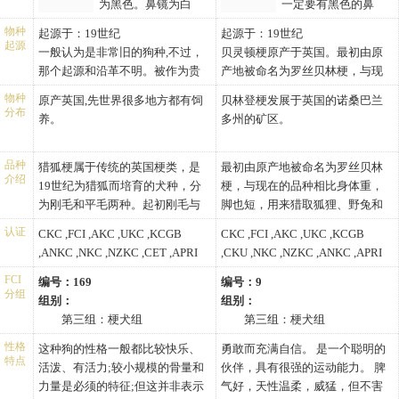
为黑色。鼻镜为白
一定要有黑色的鼻
颈部的毛发长度为0.5~1英寸，马
色、粉色或斑点，及其他各种颜
子，而肝色和淡黄棕色犬一定要
肩隆、后背、肋部和四肢的毛发
物种
起源于：19世纪
起源于：19世纪
色都为失格。
有棕色的鼻子。
起源
长度为1~1.5英寸。被毛长度与气
一般认为是非常旧的狗种,不过，
贝灵顿梗原产于英国。最初由原
候、季节、及每个个体都有关
那个起源和沿革不明。被作为贵
产地被命名为罗丝贝林梗，与现
系。评审需要根据当时情况来决
族的爱好—狩猎用猎狐梗使用，
在的品种相比身体重，脚也短，
物种
原产英国,先世界很多地方都有饲
贝林登梗发展于英国的诺桑巴兰
定什么样的“毛量”符合要求。
变得被称作猎狐用小猎犬的好像
用来猎取狐狸、野兔和獾。据说
分布
养。
多州的矿区。
在18世纪左右。旧的时代的毛色
1825年与贝德灵顿的一只母犬交
是黄褐色，猎狐梗驱赶狐狸，使
配生产出了贝德灵顿梗。18世纪
用了猎狐用小犬挖入岩石场和巢
末到19世纪初，与惠比特犬、丹
品种
猎狐梗属于传统的英国梗类，是
最初由原产地被命名为罗丝贝林
介绍
孔,不过，从毛色与狐狸相似的事
迪丁蒙梗等犬种混血后，改良出
19世纪为猎狐而培育的犬种，分
梗，与现在的品种相比身体重，
有屡次击毙猎狐梗的事发生。同
如此身高、美丽、快速敏捷的犬
为刚毛和平毛两种。起初刚毛与
脚也短，用来猎取狐狸、野兔和
时，也能要求能象猎犬处理任务
种，并保持原有的活力及耐力性
平毛被划属为同一犬种，直至
獾。据说1825年与贝德灵顿的一
认证
CKC ,FCI ,AKC ,UKC ,KCGB
CKC ,FCI ,AKC ,UKC ,KCGB
一样的teria，Hound被配置三种颜
格。贝德灵顿的矿工用作小动物
1984年才分别独立。刚毛猎狐梗
只母犬交配生产出了贝德灵顿
,ANKC ,NKC ,NZKC ,CET ,APRI
,CKU ,NKC ,NZKC ,ANKC ,APRI
色毛的诞生，变成了更加与其它
巡回狩猎犬和斗犬。1877年首次
除
梗。
,ACR ,CKU
,ACR
的teria被混血的钢毛类型。1862
作为单独的品种展出。现在它是
了毛皮浓密粗糙之外，在其他方
18世纪末到19世纪初，与惠比特
FCI
编号：169
编号：9
分组
年被伯明翰的展览展出了,不过，
很好的城市家庭犬和以吠叫报警
面和平毛种完全相同。虽然平毛
犬、丹迪丁蒙梗等犬种混血后，
组别：
组别：
一般认为这个时候的狗是sumusu·
的看家犬。
种要比刚毛种早20年出现在犬展
改良出如此身高、美丽、快速敏
第三组：梗犬组
第三组：梗犬组
类型的猎狐用小犬。1876年俱乐
中，但后来刚毛种的受欢迎程度
捷的犬种，并保持原有的活力及
身高：
身高：
性格
这种狗的性格一般都比较快乐、
勇敢而充满自信。 是一个聪明的
部被设立了之后改良显著地前
超过了平毛种。平毛种猎狐的毛
耐力性格。
雄性刚毛猎狐梗肩高14.2-
雄性贝灵顿梗肩高16.2-16.9
特点
活泼、有活力;较小规模的骨量和
伙伴，具有很强的运动能力。 脾
进，进入20世纪变成了全世界的
皮几乎不需要额外照料，刚毛种
16.2英寸（36.0-41.0厘米）
英寸（41.0-43.0厘米）
力量是必须的特征;但这并非表示
气好，天性温柔，威猛，但不害
受欢迎狗种。
每年需要剪4次毛。
雌性刚毛猎狐梗肩高13.0-
雌性贝灵顿梗肩高15.0-16.2