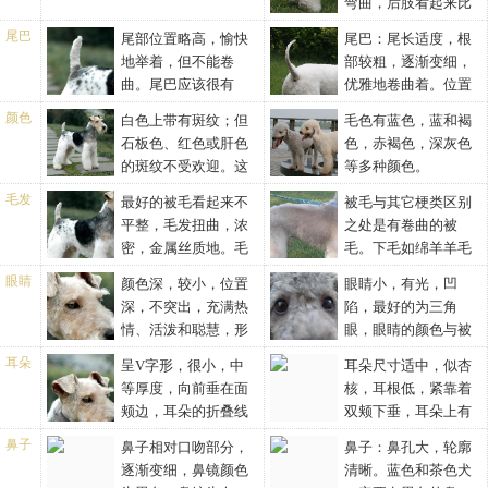
弯曲，后肢看起来比
及耳朵和尾巴的姿势很有特点。
的地方。整个头部为梨形或楔
前面看，应该看不见或只见到一
神应该显示出热情。
前肢长。足部长且肉厚，和兔族
较小规模的骨量和力量是必须的
形，睡眠时表情温柔而文雅。
点脚踝。脚腕短而直。从前面或
尾巴
尾部位置略高，愉快
尾巴：尾长适度，根
相似。
特征；但这并非表示刚毛猎狐梗
后面看，腿在运动中都应该保持
地举着，但不能卷
部较粗，逐渐变细，
是一种傻狗，或有任何粗糙的地
笔直。足爪圆，紧凑而且不大;脚
曲。尾巴应该很有
优雅地卷曲着。位置
方，其实，速度与耐力与力量一
垫坚硬而且坚韧;足尖呈适度的拱
力，任何类似“管子塞”的尾巴都
低，不能举过后背。
颜色
样重要。腿不能太长也不能太
白色上带有斑纹；但
毛色有蓝色，蓝和褐
形，不向内翻或外翻。
属于缺陷。
短。它应该象一个聪明的猎人，
石板色、红色或肝色
色，赤褐色，深灰色
能适应许多种地形，而且后背
的斑纹不受欢迎。这
等多种颜色。
短。整体外形：活泼，骨量和力
一点只占很小比例分数或不算分
毛发
最好的被毛看起来不
被毛与其它梗类区别
量较小，绝不土气，或有任何粗
数。
平整，毛发扭曲，浓
之处是有卷曲的被
糙的地方。其身体构造显示出完
密，金属丝质地。毛
毛。下毛如绵羊羊毛
美平衡；特别是头骨和前颜面的
发生长的紧密而且粗壮，所以用
状，毛色有蓝色，蓝和褐色，赤
比例，马隆肩的高度和肩到臀部
眼睛
颜色深，较小，位置
眼睛小，有光，凹
手拨开毛发也看不见皮肤。在这
褐色，深灰色等多种颜色。很有
的长度几乎相等。它应该像一个
深，不突出，充满热
陷，最好的为三角
些刚毛底部，有一层短、细、软
特点。软毛与硬毛相杂，从皮上
后背短的猎人，能适应许多种地
情、活泼和聪慧，形
眼，眼睛的颜色与被
的毛发称为底毛。身体侧面的毛
自然长出，但不像金属丝那种感
形。
状接近圆形且分的不太远。任何
毛色相配合，例如蓝毛配暗色
发不如背上的和腿上的毛发硬。
觉。毛发非常容易打卷儿，尤其
耳朵
呈V字形，很小，中
耳朵尺寸适中，似杏
倾向于黄色的眼睛都属于缺陷。
眼，蓝与褐则配淡色。
最硬的一些毛发是“卷缩”的或略
是头上和面部的毛发。
等厚度，向前垂在面
核，耳根低，紧靠着
带波纹的，但卷曲的被毛不受欢
颊边，耳朵的折叠线
双颊下垂，耳朵上有
迎。上下颌的毛发疏松，较长，
略高于头顶。而不象猎狐犬那样
丝状白穗毛。
鼻子
鼻子相对口吻部分，
鼻子：鼻孔大，轮廓
给脸部一个结实的容貌。前腿的
垂在头部两侧。
逐渐变细，鼻镜颜色
清晰。蓝色和茶色犬
被毛也是浓密而疏松的。肩部、