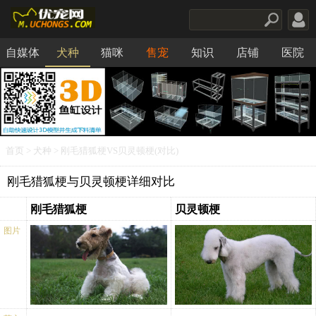
自媒体
犬种
猫咪
售宠
知识
店铺
医院
食品
首页
>
犬种
> 刚毛猎狐梗VS贝灵顿梗(对比)
刚毛猎狐梗与贝灵顿梗详细对比
刚毛猎狐梗
贝灵顿梗
图片