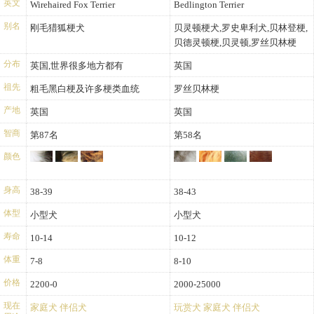
英文
Wirehaired Fox Terrier
Bedlington Terrier
别名
刚毛猎狐梗犬
贝灵顿梗犬,罗史卑利犬,贝林登梗,
贝德灵顿梗,贝灵顿,罗丝贝林梗
分布
英国,世界很多地方都有
英国
祖先
粗毛黑白梗及许多梗类血统
罗丝贝林梗
产地
英国
英国
智商
第87名
第58名
颜色
身高
38-39
38-43
体型
小型犬
小型犬
寿命
10-14
10-12
体重
7-8
8-10
价格
2200-0
2000-25000
现在
家庭犬
伴侣犬
玩赏犬
家庭犬
伴侣犬