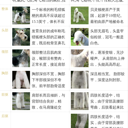
明,威武,气质,淘气,相当的疯狂.,拉
叫,淘气,聪明,个性,个性粘人忠诚,
风,超级粘人
憨厚
整体
一个标准的刚毛猎狐
贝灵顿梗原产于英
梗的肩高不应该超过
国，起源于19世纪。
15.5英寸，体长不应
最初由原产地被命名
该超过12英寸。母狗相应的小一
为罗丝贝林梗，与现在的品种相
头部
发育良好的成年刚毛
头部无眉毛，头盖窄
些。与之相对应的，头部长度约
比身体重，脚也短，用来猎取狐
猎狐梗头部的正确长
似粒状，冠毛一般是
为7~7.5英寸。一条比赛的狗，其
狸、野兔和獾。据说1825年与贝
度，既后枕骨至鼻孔
白色。
身高体长在上述范围内的话，其
德灵顿的一只母犬交配生产出了
的距离，约为7~7.5英寸，母狗的
体重约在18磅，母狗大约轻2磅，
贝德灵顿梗。18世纪末到19世纪
颈部
颈部整洁且肌肉发
长，逐渐变细，无沙
尺寸相应小一些。如果测量数据
上下浮动范围为1磅。这些指标是
初，与惠比特犬、丹迪丁蒙梗等
达，喉部没有赘肉，
哑声。 从肩部向上伸
超出这一范围，则说明尺寸太
考虑到某一点或几点因素，平衡
犬种混血后，改良出如此身高、
正常长度，接近肩部
出，头能高高昂起。
大，虽然，这种情况很少，但自
所有因素而制订的。刚毛猎狐梗
美丽、快速敏捷的犬种，并保持
处逐渐变宽。背部应该短、直(所
然界偶尔也会出现畸形的情况。
胸部
胸部深但不宽，胸部
深且相当宽。 肋部较
是更类犬在解剖学方面的典范。
原有的活力及耐力性格。贝灵顿
谓背线水平)、结实，不显得松
刚毛猎狐梗的头部长度以7.5英寸
下半部很深但不夸
平，深度达到肘部。
头部比例的要点是头颅与口吻的
梗有其祖先的血统，有好斗的个
弛。
为最理想。一个比例匀称的头
张。前半部肋骨适度
比例；头部和后背；肩高；身体
性，大体看来，该犬可以称为忠
部，头颅部分与面部的长度只有
圆拱，后半部肋骨深而健康，肋
的理想比例为肩高与体长相等。
实的家庭犬。贝灵顿梗被毛修剪
前驱
肩部长而且倾斜，与
四肢长度适中，结
很小的差异。如果，无论怎么
骨扩张良好。
需要加上一点，虽然就象肩高、
十分复杂，因而在第一次修剪时
背部结合良好，精
实，由于背部及腰部
看，面部都明显短了些，就属于
体长一样，可以精确地测出头部
最好有专家做。对于喜欢干净的
致，在马肩隆处交
弯曲，后肢看起来比
缺陷，使头部看起来不牢固而
尺寸，但不作为品种评定的严格
饲养者来说贝灵顿梗不脱毛是最
叉。肘部垂直挂在身体边上，能
前肢长。足部长且肉厚，和兔族
且“没长开”。其他方面，如果眼
后驱
四肢长度适中，结
规定。这种犬的性格一般都比较
大优点。一种优雅、温柔、肌肉
自由活动。从任何角度看，前肢
相似。
睛位置太高，太靠近耳朵，也属
实，由于背部及腰部
警惕、动作迅速、热情。其眼神
发达的狗，没有任何粗糙或软弱
都应该是笔直的，骨骼强壮，从
于有缺陷，称为“外国表情”。眼