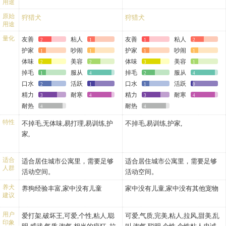
用途
原始
狩猎犬
狩猎犬
用途
量化
友善
粘人
友善
粘人
2
1
1
2
护家
吵闹
护家
吵闹
1
1
1
1
体味
美容
体味
美容
2
2
3
1
掉毛
服从
掉毛
服从
1
4
2
4
口水
活跃
口水
活跃
2
1
1
0
精力
耐寒
精力
耐寒
3
4
3
4
耐热
耐热
4
4
特性
不掉毛,无体味,易打理,易训练,护
不掉毛,易训练,护家,
家,
适合
适合居住城市公寓里，需要足够
适合居住城市公寓里，需要足够
人群
活动空间。
活动空间。
养犬
养狗经验丰富,家中没有儿童
家中没有儿童,家中没有其他宠物
建议
用户
爱打架,破坏王,可爱,个性,粘人,聪
可爱,气质,完美,粘人,拉风,甜美,乱
印象