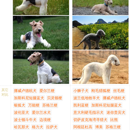
贝因而在第一次修剪时最好有专
斤。
眼睛：颜色深，较小，位置
眼睛：小、明亮且深陷。理
完全干燥的狗粮营养平衡，利于
的花园挖土钻地洞，令人哭笑不
家做。对于喜欢干净的饲养者来
(2)被毛浓密，像修剪过的绵羊
深，不突出，充满热情和聪
想的眼睛应该呈三角形。蓝
大量储存。因为它含有4倍于罐装
得， 所以最好给它们这种本性一
说，贝灵顿梗不脱毛是最大优
毛。毛色多样，主要有浅灰蓝、
慧，形状接近圆形且分的不
色毛发犬的眼睛为深色，蓝
食品的热卡，在喂食时注意分量
个适当的出口。
点。
蓝褐、沙色、肝色、蓝色加黄褐
太远。浅色眼睛属于严重缺
色和茶色毛发犬的眼睛较为
不要太大。干燥的狗粮也分几
猎狐梗属感情深厚的家庭犬，有
色等。
陷。
明亮，带有琥珀色光，而肝
种： 高营养型。适合于成长中的
很强的保护能力，必须严加训练
(3)头长，头顶圆，整个头部呈梨
耳朵：呈V字形，很小，中等
色和淡黄棕色狗眼睛为淡褐
幼犬，但要注意选择容易消化
以抑制狩猎本能。此犬具有优良
形，头上有丰厚的冠毛；耳根
厚度，折叠整齐向前垂在面
色。
的。普通型。成犬用，按活动量
的平衡感，似乎永远在准备做下
低、耳长而下垂，末端有饰毛；
颊边，耳朵的折叠线略高于
耳朵：尺寸适当，呈榛子
已计算好营养和热卡。低热卡
一个动作，刚毛猎狐梗的被毛被
眼小，三角形；鼻子黑色，鼻孔
头顶。立耳、郁金香耳或玫
形，位置较低，平平的挂在
型，适用于老犬、身体肥胖或运
比作椰子的纤维。此犬开朗，警
大。
瑰耳为严重缺陷。
面颊两边。 耳朵薄，覆盖了
动量不足的犬，一种低热卡的减
惕、热情的性格使其成为受欢迎
(4)脖颈较长，背部拱起，收腹，
躯干：
一层绒毛。耳朵尖被柔软的
肥食品。磨齿用。一种大的、崩
的家庭犬。
体形似小绵羊。尾根低，尾下
颈部：整洁且肌肉发达，正
饰毛覆盖，形成丝绸般的流
脆的干燥食品，稳固牙龈，去除
垂。
常长度，喉部没有赘肉，到
苏状。
牙石。?
喂养建议
肩部渐宽，从侧面看，显得
躯干：
4.罐装食品?
(1)该犬容易和别的狗发生争斗，
线条优美。
颈部：长，逐渐变细，无沙
多汁肉质松软的罐装食品有不同
其它
挪威卢德杭犬
爱尔兰梗
小狮子犬
刚毛猎狐梗
丝毛梗
遛狗时要注意用牵引带控制。
背部：短而水平，强壮无松
哑声，从肩部向上伸出，头
对比
的口味又有咬劲，能够促进犬的
加斯科尼短腿蓝犬
贝灵顿梗
波兰低地牧羊犬
挪威卢德杭犬
(2)该犬虽然聪明，但有时显得较
弛部分。
能高高昂起。
食欲。但是它含有高蛋白，通常
银狐犬
万能梗
苏格兰梗
固执，训练时要有耐心。
凯利蓝梗
加斯科尼短腿蓝犬
腰部：肌肉发达，略微拱
身躯：肌肉发达而极其柔
情况下与干燥的狗粮混和后热卡
起。连接很短。
韧，身长略大于身高。
波伦亚犬
爱尔兰水犬
意大利硬毛指示犬
迷你贵宾犬
和碳水化合物的摄入会增高。而
胸部：胸部深，前半部肋骨
背部：腰部以上自然上拱。
且开封后一段时间便失去鲜味。?
波士顿斗牛犬
边境梗
切萨皮克海湾寻猎犬
比熊
适度圆拱，后半部肋骨深，
腰部：呈弧形，弯曲的背线
5.咬胶?
哈瓦那犬
格力犬
拉萨犬
阿根廷杜高
博美
苏格兰梗