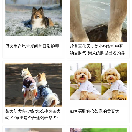
观，过年给自己穿新衣服、做造
进行调教了，那么在调教之前，要
型，也不忘给狗狗买新衣服，换造
注意三个原则。第一个，给你的爱
型，所以经常能看到很多宠主会带
犬起一个名字，并且经常呼喊它的
着自家狗狗去做造型，我们也总是
名字，通常在几周之后它就会习惯
能够在外面看到各种狗狗们各种奇
了；第二个，调教的口令要简单，
怪的造型，就是宠主会把狗狗身上
并且吐字清晰，家里面的人员都要
的毛发剃干净，只留下四肢的毛
统一口令，比如“坐”“左手”“右
母犬生产崽犬期间的日常护理
趁着三伏天，给小狗安排中药
发。
手”“后退”等等；
汤去脚气!柴犬的脚是出名的臭
啊
年龄大于五岁且从未配种过的母
给小狗安排中药汤去脚气！柴犬的
犬，最好不要再有怀孕的机会。就
脚是出名的臭啊哈哈哈，趁着三伏
如同人一般，年纪愈大受孕机会较
天，给它搞个金银花艾草汤泡泡
低，危险率也愈高；发情时一般为
脚，去去脚气后jio jio（图自：柴
轻微的血量，如果量很多，可能为
犬ChauB）网友：——你……你人
子宫内膜炎或子宫蓄脓等病症，严
才啊姐妹——才想说 怎么只给我
重时可能会致命。
们家小狗泡前脚！
柴犬幼犬多少钱?怎么挑选柴犬
如何买到称心如意的贵宾犬
幼犬?家里是否合适饲养柴犬?
我们都知道柴犬是个非常可爱又很
其实每个狗狗都有自己的特点，在
治愈的狗狗，因而很多人在养宠物
饲养贵宾犬的时候也能够感受到饲