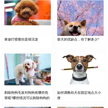
泰迪打喷嚏但是很活泼
柴犬的优缺点，你了解多少?
当泰迪出现打喷嚏的情况时，宠主
在写这篇文章前，我们需要知道不
需要进一步观察它打喷嚏的次数是
管是什么品种的狗狗都会有优缺点
否频繁，或是否伴有流鼻涕、咳
的。柴犬也不例外，下面这篇文章
嗽、以及眼睛分泌物增加等。虽然
就写给那些想养柴犬的小伙伴们。
泰迪目前很活泼，但是宠主也要多
先说缺点吧一、柴犬天性活泼好动
加注意，以免因为没有及时加以诊
大家都知道柴犬以前在日本是被当
断并介入治疗，使泰迪的情况加
做猎犬来饲养的...
重。
剃除狗狗毛发对狗狗有哪些危
如何调教幼犬在固定地点大小
害呢?哪些情况可以剃除狗狗的
便
毛发
现在很多宠主非常注重宠物的外
幼犬发育到一段时期后，就要开始