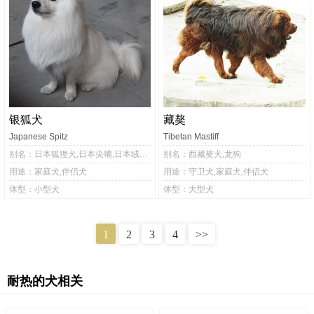
银狐犬
藏獒
Japanese Spitz
Tibetan Mastiff
别名：日本狐狸犬,日本尖嘴,日本绒毛犬,日本尖嘴犬,银狐,尖嘴犬,日本银狐犬
别名：西藏獒犬,龙狗
用途：家庭犬,伴侣犬
用途：守卫犬,家庭犬,伴侣犬
体型：小型犬
体型：大型犬
1
2
3
4
>>
耐热的犬相关