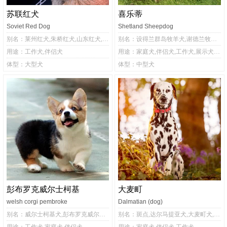
苏联红犬
喜乐蒂
Soviet Red Dog
Shetland Sheepdog
别名：莱州红犬,朱桥红犬,山东红犬,中国山红犬
别名：设得兰群岛牧羊犬,谢德兰牧羊犬,喜乐蒂牧羊犬,喜乐蒂犬
用途：工作犬,伴侣犬
用途：家庭犬,伴侣犬,工作犬,展示犬,牧羊犬
体型：大型犬
体型：中型犬
彭布罗克威尔士柯基
大麦町
welsh corgi pembroke
Dalmatian (dog)
别名：威尔士柯基犬,彭布罗克威尔士柯基犬,柯基犬,彭布罗克柯基犬,本布罗克威尔士柯吉犬,柯基,彭布罗克柯基,彭布洛克威尔斯柯基犬,宾波基
别名：斑点,达尔马提亚犬,大麦町犬,斑点狗,斑点犬