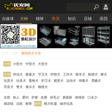
自媒体
犬种
猫咪
售宠
知识
店铺
医院
食品
首页
>
犬种
>
耐热的犬大全
全部
小型犬
中型犬
大型犬
全部
伴侣犬
家庭犬
守卫犬
狩猎犬
工作犬
牧羊犬
枪猎犬
梗犬
玩赏犬
玩具犬
畜牧犬
护卫犬
观赏犬
运动犬
缉毒犬
雪橇犬
导盲犬
警犬
展示犬
嗅猎犬
全部
粘人
爱叫
护家
友善
掉毛少
易装扮
体味轻
口水少
易训练
活跃
耐寒
耐热
精力旺盛
城市化高