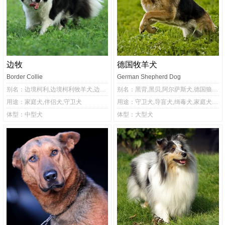
边牧
德国牧羊犬
Border Collie
German Shepherd Dog
别名：边境柯利,边境柯利牧羊犬,边境柯利犬,边境牧羊犬,博德牧羊犬
别名：黑背,黑贝,阿尔萨斯犬,德国狼犬,德国狼狗,狼犬,德牧
用途：家庭犬,伴侣犬,守卫犬
用途：守卫犬,导盲犬,缉毒犬,家庭犬,伴侣犬
体型：中型犬
体型：大型犬