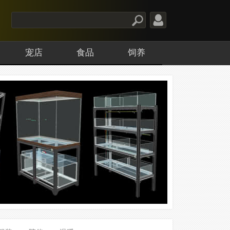
宠店
食品
饲养