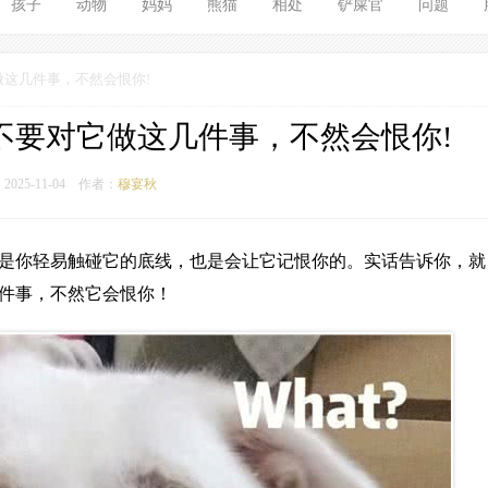
孩子
动物
妈妈
熊猫
相处
铲屎官
问题
做这几件事，不然会恨你!
不要对它做这几件事，不然会恨你!
2025-11-04
作者：
穆宴秋
是你轻易触碰它的底线，也是会让它记恨你的。实话告诉你，就
件事，不然它会恨你！