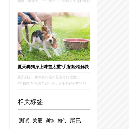
狗狗，就像养了一个孩子，它会像孩子那样像你
撒娇，也会像孩子那样闹脾气，有时也会变成你
的贴身小棉袄。这位主人说，她家的狗狗是两个
月大就到她家了，对于这只狗狗，就像是自己的
孩子般，它经常会想她这个主人撒娇。
夏天狗狗身上味道太重?几招轻松解决
夏天到了，你家狗狗是不是也开始散发出一
些“独特”的气味？别担心，这不是你家狗狗的
错，毕竟天气热，谁都会出点汗嘛。不过，这味
道确实有点让人头疼。那该怎么解决呢？别急，
相关标签
我这就给你支支招！1.定期洗澡，保持清洁夏天
狗狗容易出汗，皮肤和毛发容易滋生细菌，因此
定期洗澡是必不可少的。
尾巴
测试
关爱
训练
如何