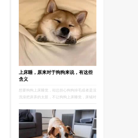
或渴了。
上床睡，原来对于狗狗来说，有这些
含义
想要狗狗上床睡觉，却总担心狗狗掉毛或者是没
洗澡把床弄的太脏，不让狗狗上床睡觉，床铺对
于狗狗来说，好像有一种迷恋般的感觉，但其
实“上床睡”，原来对于狗狗来说，有这些含
义。-01.即使拥有厚厚的毛发...