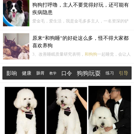
出狗狗瘙痒的原因。瘙痒是由皮肤神经引发的皮肤疾
狗狗打呼噜，主人不要觉得好玩，还可能有
病，那么常见的原因有哪些呢？一、狗狗瘙痒的原因
疾病隐患
1、跳蚤导致狗狗瘙痒跳蚤，是狗狗瘙痒的最常见原
因。无论什...
爱金毛，爱生活，我是金毛多多主人，一名资深的铲
屎官，每天和大家分享
和狗狗
相关的小常识，希望对
大家有所帮助。之前有网友留言，说自己家的狗狗睡
原来“和狗睡”的好处这么多，怪不得大家都
觉总是打呼噜，而且声音也比较大。总感觉狗狗可能
喜欢养狗
是睡得太熟。所以才会打呼噜。
3、改善睡眠质量研究表明，
和狗狗
一起睡觉，会让人
感觉舒适，而在这过程中产生的催产素可以促进人的
脑电波释放，而这个脑电波可以让你睡得更沉，可以
狗狗玩耍
影响
口令
健康
引导
肠胃
练习
教学
帮助提高你的睡眠质量。而且跟狗狗一起睡觉，抚摸
着狗狗，可以缓解人的压力和焦虑，让心情变得更加
催产
伴侣犬
平和，那...