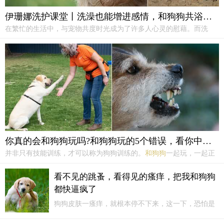
伊珊娜洗护课堂丨洗澡也能增进感情，和狗狗共浴时光
在繁忙的生活中，与宠物共度时光成为了许多人心灵的慰藉。而洗
澡，这一日常护理活动，不仅能保持狗狗的清洁卫生，还能成为加深
主宠情感纽带的特别时刻。想象一下，在温暖的水流中，与您的爱犬
一同嬉戏，那份纯粹的快乐与亲密，是任何言语都难以替代的。
你真的会和狗狗玩吗?和狗狗玩的5个错误，看你中招了没?
并非只有技能训练，才可以称为狗狗训练的。
和狗狗
一起玩，一起正
确的玩也是狗狗训练中非常重要的一环，但这却被不少狗主人给忽略
了。不少狗主人在玩的时候，完全没有给狗狗制定规则，玩得毫无分
看不见的跳蚤，看得见的瘙痒，把我和狗狗
寸而言，这就很容易养成狗狗喜欢咬人的习惯。
都快逼疯了
狗狗皮肤一瘙痒，就根本停不下来，这一下，恐怕是
把我
和狗狗
都要逼疯了。解决问题的第一步是试图找