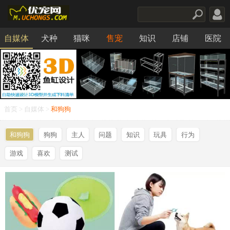
自媒体
犬种
猫咪
售宠
知识
店铺
医院
食品
首页
>
自媒体
>
和狗狗
和狗狗
狗狗
主人
问题
知识
玩具
行为
游戏
喜欢
测试