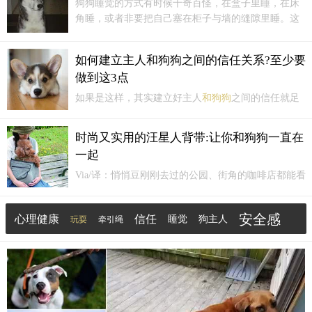
狗狗睡觉的方式有时候千奇百怪，在盒子里睡，在床
角睡，或者非要把自己塞在柜子与墙的缝隙里睡。这
些奇怪的睡觉方式其实也是有原因的，看这些睡觉方
式你家的狗狗或者猫咪有没有中招。晚上不怎么睡觉
如何建立主人和狗狗之间的信任关系?至少要
非常的警惕（你
和狗狗
的亲近度★）跟你不太熟狗狗
做到这3点
如果出现这种状况就意味着你们还不熟悉...
如果是这样，其实建立好主人
和狗狗
之间的信任就足
矣。良好信任的关系，能避免狗狗很多行为问题，像
是护食、守护玩具等。如何建立主人
和狗狗
之间的信
时尚又实用的汪星人背带:让你和狗狗一直在
任关系？观察了解你的狗狗；用开心的事物强化你们
一起
之间的关系；通过合作、克服恐惧的事物，真正建立
主人
和狗狗
...
Via/译：悄悄豆刚刚去过的公园、街角的咖啡店都能看
到可爱的汪星人，大家对这般光景早已司空见惯。可
是，也经常看到自己的狗狗在人潮中惊慌失措、险些
安全感
心理健康
信任
睡觉
狗主人
玩耍
牵引绳
被路人踩踏的场景。在不同的观光地，即使有主人带
着，狗狗也有必须走路的时候。
尾巴
如何
训练