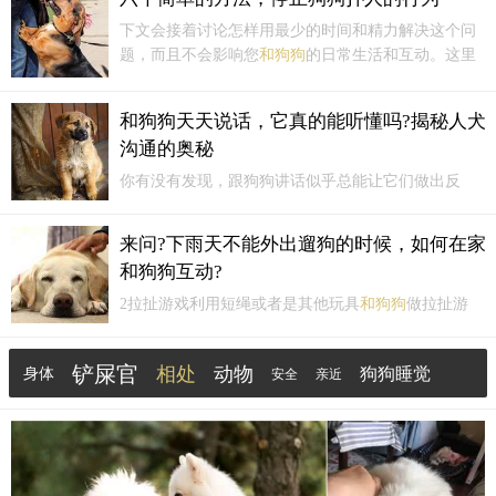
通过新颖有趣的散步和户外活动，丰富你和你的狗狗的生活。
下文会接着讨论怎样用最少的时间和精力解决这个问
题，而且不会影响您
和狗狗
的日常生活和互动。这里
有六种方法来防止狗狗出现跳跃和往人身上扑的行为
1、推迟狗狗和访客或主人的见面时间，直到狗狗可以
和狗狗天天说话，它真的能听懂吗?揭秘人犬
保持镇静的状态在您应门欢迎访客之前，给您的狗狗
沟通的奥秘
先用牵引...
你有没有发现，跟狗狗讲话似乎总能让它们做出反
应？其实，狗狗和我们之间有着怎样的沟通方式？今
天就来聊聊这个充满趣味的话题，探索人犬沟通的奥
来问?下雨天不能外出遛狗的时候，如何在家
秘。如果你是爱狗人士，家里一定有一只萌宠围绕着
和狗狗互动?
你。在日常生活中，我们常常会
和狗狗
进行对话，比
如：“乖乖，坐下！
2拉扯游戏利用短绳或者是其他玩具
和狗狗
做拉扯游
戏。但是这中间也是有诀窍的哦~不能一直让狗狗赢，
也不能一直让狗狗输。如果狗狗每次都胜利，它会自
铲屎官
相处
动物
狗狗睡觉
身体
安全
亲近
信心膨胀，自我地位提升，并且久了也会觉得这个游
戏很无趣，没有挑战性。如果狗狗每次都输，狗狗会
奖励
开心
观察
觉得很失...