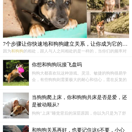
7个步骤让你快速地和狗狗建立关系，让你成为它的好朋友
因为
和狗狗
的相处，跟人与人之间相处的是一样的，当你们的频率对
不上的时候先缓一缓，放松一下。如果你站在狗狗旁边，你明显感觉
到他紧张了，那你就先离开一会吧。第五，尽量多地
和狗狗
一起玩
你想和狗狗玩接飞盘吗
耍，尽情地放松地玩耍。狗狗是很敏感的动物，如果你不开心，狗狗
狗狗大都喜欢玩这种游戏。灵活、敏捷的狗狗很易学
是...
会，有些狗狗则需要极大的耐心和信心，需在反复的
练习中，学习和掌握接物。适合年龄：5个月-8个月适
用犬种：全犬种器械：球类|飞盘|可啃咬的玩具|点心训
当狗狗爬上床，你和狗狗共床是否是爱，还
练周期...
是被动顺从?
狗狗“上床”睡觉背后的深层原因，你以为只是为了舒
适？在人类
和狗狗
这数千年的交往中，狗狗已经不再
仅仅是我们的宠物，更是我们的伙伴和家人。随着人
和狗狗关系再好，也要记住这6不要，小心