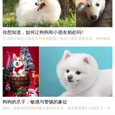
你想知道，如何让狗狗和小朋友相处吗?
怎么样才能让小朋友
和狗狗
相处呢？每次小朋友来家里玩，狗狗都会
去扒小朋友，这样是非常危险的，一不小心就会抓到小朋友的眼睛，
或者是皮肤，小孩大多数都是喜欢宠物的，我家有个亲戚的小孩大概
五岁了，每次来我家狗狗都会去扒她...
狗狗的爪子：敏感与警惕的象征
因此，如果你想
和狗狗
建立更好的关系，首先要尊重它们的爪子。在
和狗狗
互动时，不要强行去摸它们的爪子，而是要等待它们主动伸出