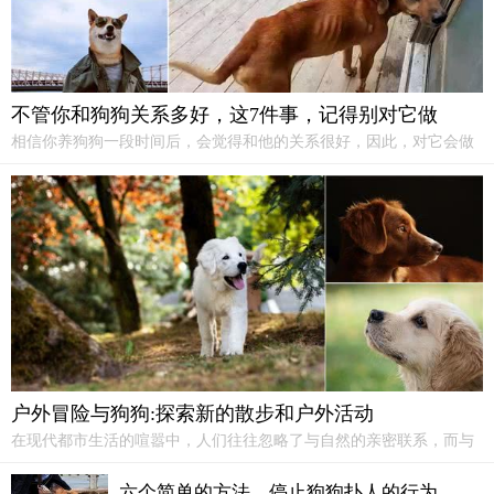
不管你和狗狗关系多好，这7件事，记得别对它做
相信你养狗狗一段时间后，会觉得和他的关系很好，因此，对它会做
一些“过分的事”，但事实上，不管你
和狗狗
的关系有多好，下面7件
事，是绝对不能对它做的！1、碰它的孩子对于母狗来说，孩子就是它
的全世界所以它不会允许任何人玩它的孩子特别是一些刚分娩完的母
狗...
户外冒险与狗狗:探索新的散步和户外活动
在现代都市生活的喧嚣中，人们往往忽略了与自然的亲密联系，而与
狗狗一同踏上户外冒险，成为了一种重新发现大自然之美的方式。本
文将带领读者深入探讨用户外冒险
和狗狗
伴侣之间的关系，以及如何
六个简单的方法，停止狗狗扑人的行为