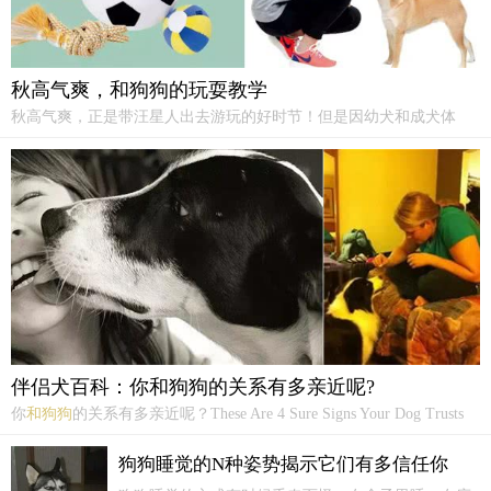
秋高气爽，和狗狗的玩耍教学
秋高气爽，正是带汪星人出去游玩的好时节！但是因幼犬和成犬体
质，年龄的不同。玩耍的场景，意义也不同！那么，不同阶段的狗狗
在玩耍中需要注意什么呢？以及需要get哪些技能呢？玩耍中的教育意
义“玩耍也是教育的方式之一。
伴侣犬百科：你和狗狗的关系有多亲近呢?
你
和狗狗
的关系有多亲近呢？These Are 4 Sure Signs Your Dog Trusts
You摘译：钟晟说实话吧，你对狗狗的爱甚至超过爱某些同类。你尽
量花时间
和狗狗
运动或者腻在一起。你对他说话，就像对自己的好友
狗狗睡觉的N种姿势揭示它们有多信任你
说话一样——自在，没有恐惧，不带评判。