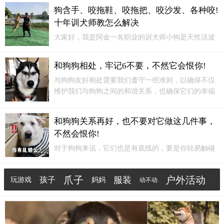
爪子。同时，要注意不要让狗狗的爪子受到伤害，比如在带狗狗出去
狗含手、咬拖鞋、咬拖把、咬沙发、各种咬!
散步时，要避免走在尖锐的石头或玻璃上。三、如何与狗狗建立更
十年训犬师教怎么解决
好...
大家好，我是阿金一名职业的训犬师小狗是天性活波
好动，还有可能是牙痒！而这时候狗狗没有得到正确
的引导那么狗狗就会各种咬家具！解决办法1、主人
和
和狗狗相处，牢记6不要，不然它会恨你!
狗狗
互动释放其动力！同时建立良好的行为习惯。2、
与狗狗友好相处需要我们遵守一些准则，以确保不仅
买一些磨牙棒或者骨头，让它在有得玩的同时又能吃
维护我们与狗狗之间的和谐关系，也确保它们的幸福
到东西，还能释放多余体力！
和安全。
和狗狗
相处，牢记“6不要”，不然它会恨你！
不要强行亲近不要强行亲近狗狗，尤其是在它们表现
和狗狗关系再好，也不要对它做这几件事，
出不愿意的迹象时。
不然会恨你!
对于狗狗来说，它们也是有底线的，要是你轻易触碰
它的底线，也是会让它记恨你的。实话告诉你，就算
和狗狗
关系再好，也不要对它做以下这几件事，不然
爪子
户外活动
服装
孩子
玩游戏
妈妈
动不动
它会恨你！“故意让狗狗吃醋”狗狗在认主后，也想要
霸占主人，要是主人当着它的面对其它狗狗好，它也
有趣
户外运动
跑步
是会吃醋的。