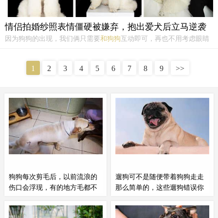
情侣拍婚纱照表情僵硬被嫌弃，抱出爱犬后立马逆袭
因为狗狗的出现，我们俩只需要
和狗狗
互动即可，再也不用考虑眼睛
看哪，手放哪儿。摄影师的嫌弃脸终于露出了一丝微笑，手上快门按
得飞快。手不知道放哪儿？撸狗就行！不会摆姿势？狗狗贡献握手技
1
2
3
4
5
6
7
8
9
>>
能，轻松解决。眼睛不知道看哪里？看狗就行！身体僵硬？靠着狗
狗...
狗狗每次剪毛后，以前流浪的
遛狗可不是随便带着狗狗走走
伤口会浮现，有的地方毛都不
那么简单的，这些遛狗错误你
长了
犯过吗？
收养可成后，一开始那段时间主人
另外，遛狗的同时多
和狗狗
互动，
和狗狗
都过得特别辛苦。狗狗浑身
可以增加
和狗狗
之间的感情。可是