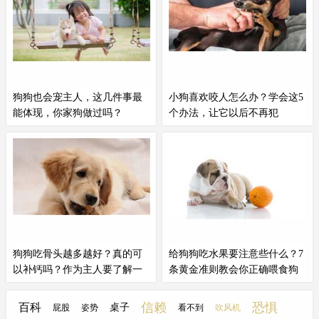
是伤，因为脊椎的伤导致尿失禁和
如果你总是干自己的事情而忽略了
无法自行排便。当时医生表示，狗
狗狗，狗狗会伤心的哦。一天之中
狗这个情况下去，可能活不过一个
遛狗的时间并不多，所以还是尽可
月。但主人
和狗狗
用事实打了医生
能地享受这段
和狗狗
相处的短暂时
的脸，现在可成很幸运活了下来，
光吧。第三个错误：狗子吃饱了立
勉强还能走路。但是因为尿失禁
马遛弯儿都说饭后走一走能长
狗狗也会宠主人，这几件事最
小狗喜欢咬人怎么办？学会这5
和...
寿，...
能体现，你家狗做过吗？
个办法，让它以后不再犯
当主人
和狗狗
感情越好，那狗狗也
2、注意玩耍的方式很多时候，小
会把主人当成自己的孩子来宠，下
狗会咬人是主人平时没有注意或是
面这几件事最能体现狗狗宠主人，
纵容出来的，
和狗狗
玩耍，它习惯
你家狗做过几件呢？每天都会等你
性作出咬的动作时，主人没有及时
下班当主人
和狗狗
感情很好，那狗
地制止。狗狗小时候咬人，疼痛程
狗真的会宠着自己主人。很多主人
度还在可以接受的范围内，但如果
都遇到过，自己每天下班打开门的
让它养成习惯，以后就很麻烦。所
瞬间，狗狗都会在门口迎接你的情
以在
和狗狗
互动时，当它咬你手
狗狗吃骨头越多越好？真的可
给狗狗吃水果要注意些什么？7
况吧？
指...
以补钙吗？作为主人要了解一
条黄金准则教会你正确喂食狗
下
狗水果
爱金毛，爱生活，我是金毛多多主
有的果核刚好
和狗狗
食道差不多
人，一名资深的铲屎官，每天和大
大，比如水蜜桃、樱桃等，如果不
信赖
恐惧
百科
桌子
屁股
姿势
看不到
吹风机
家分享
和狗狗
相关的小常识，希望
小心误食，卡在肚子里就会造成生