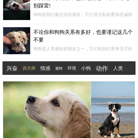
狗关系的日益紧密，越来越多的宠物犬从独立的窝棚
别踩雷!
走进了主人的卧室，甚至选择与我们共享同一张床
铺。
狗狗是我们最忠实的朋友，它们用无私的爱和忠诚陪
伴着我们。无论你
和狗狗
关系有多好，也要记住这“6
不要”，小心别踩雷！不要忽视狗狗的日常锻炼狗狗需
不论你和狗狗关系有多好，也要谨记这几个
要足够的运动来保持身体健康和消耗能量。每天带狗
不要
狗出去散步、跑步或玩耍...
狗狗是人类最好的朋友之一，它们给我们带来无尽的
快乐和陪伴。但是，不论你
和狗狗
关系有多好，也要
谨记这几个“不要”，以避免引起狗狗的不满和恨意。
动作
兴奋
情感
小狗
人类
训犬师
环境
遛狗
不要忽视狗狗狗狗是群居动物，它们渴望得到主人的
关注和陪伴。如果你总是忙于工作或其他事，忽视了
温暖
感情
狗狗的存在，它们会感到被冷落和孤独。