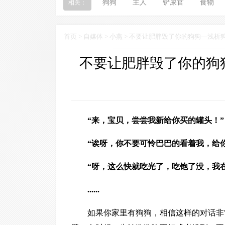
狗狗
主人
铲屎官
食物
相关：
首页
>
自媒体
>
小燕
> 不要让肥胖毁了你的狗狗—浅析
不要让肥胖毁了你的狗
“来，宝贝，尝尝我新给你买的罐头！”
“诶呀，你不要可怜巴巴的看着我，给
“呀，这么快就吃光了，吃饱了没，我
......
如果你家里有狗狗，相信这样的对话非