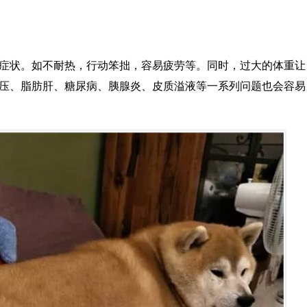
症状。如不耐热，行动笨拙，容易疲劳等。同时，过大的体重让
压、脂肪肝、糖尿病、胰腺炎、皮质溢液等一系列问题也会容易