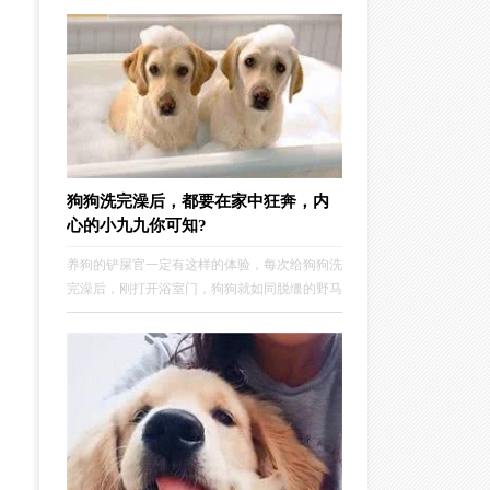
们可能会变得焦躁不安、躲起来或者有一些异常
的举动。了解狗狗讨厌的事情，能让我们更好地
照顾它们，给予它们更贴心的陪伴。
狗狗洗完澡后，都要在家中狂奔，内
心的小九九你可知?
养狗的铲屎官一定有这样的体验，每次给狗狗洗
完澡后，刚打开浴室门，狗狗就如同脱缰的野马
在家中狂奔，铲屎官拉都拉不住。这也就算了，
有些狗狗还喜欢原地打滚，得了，刚洗好的澡又
白费了。有些铲屎官不禁会产生这样的疑问，该
不会狗狗在故意和自己作对吧？