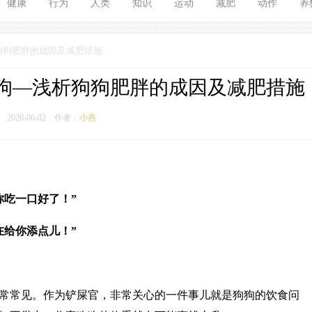
健康
行为
人类
知识
运动
减肥
动作
养
狗狗肥胖的成因及减肥措施
狗—浅析狗狗肥胖的成因及减肥措施
2026-06-02
作者：
小燕
你吃一口好了！”
在给你添点儿！”
常常见。作为铲屎官，非常关心的一件事儿就是狗狗的饮食问