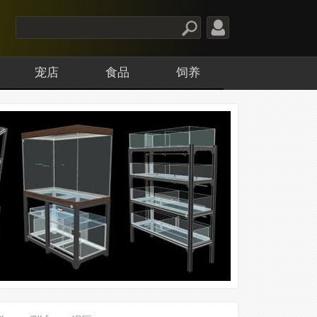
宠店
食品
饲养