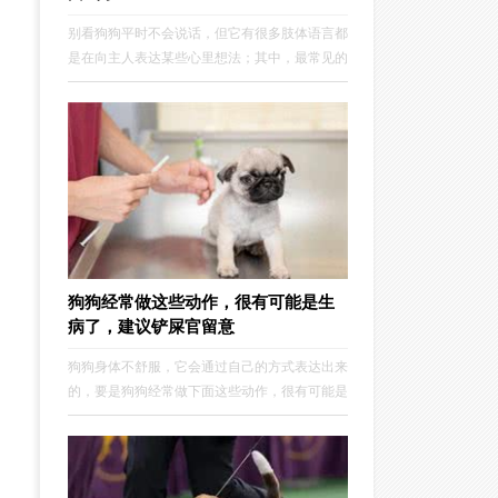
别看狗狗平时不会说话，但它有很多肢体语言都
是在向主人表达某些心里想法；其中，最常见的
就是狗狗的4种道歉方式，如果你看不懂，那么
这个铲屎官就白当了！※ ※ ※ ※ ※ ※ ※
※“送你个礼物，消消气”有时候狗狗犯了错...
狗狗经常做这些动作，很有可能是生
病了，建议铲屎官留意
狗狗身体不舒服，它会通过自己的方式表达出来
的，要是狗狗经常做下面这些动作，很有可能是
生病了，建议各位铲屎官们多多留意一下。经常
甩头晃脑如果铲屎官没帮狗狗定期清洁过耳朵，
那狗狗突然开始频繁甩头、晃脑，多半是耳朵脏
东西太多，或者有耳螨，甚至有可能是耳朵发炎