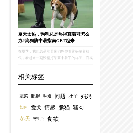
了。
夏天太热，狗狗总是热得直喘可怎么
办?狗狗防中暑指南GET起来
在夏季，我们总是能看见狗狗伸着舌头喘着粗
气，看起来一副没精打采要中暑了的样子。而实
际上，狗狗是真的可能中暑哦！今天跟大家分享
几个狗狗防中暑的小贴士，希望你的狗狗可以轻
相关标签
松愉快地度过这个炎热的夏天。
问题
妈妈
肥胖
肚子
蔬菜
味道
熊猫
爱犬
情感
猪肉
如何
食欲
冬天
寄生虫