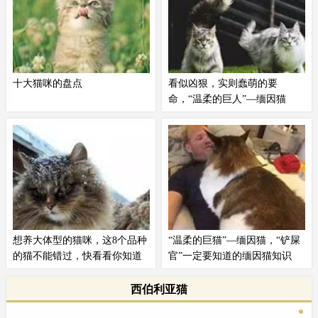
十大猫咪的盘点
看似凶狠，实则蠢萌的要
命，“温柔的巨人”—缅因猫
都说十个橘猫九个胖，还有一个特
说到缅因猫，可能很多铲屎官都不
别胖，那么真正的大型猫品种是什
了解。缅因猫是很多男性铲屎官最
么呢？体型最大的猫有多大呢？
想拥有的猫咪，拥有霸气的外表和
1、孟加拉豹猫孟加拉豹猫又称孟
一身厚实的长毛，不仅智商高，对
加拉猫，起源于美国，与埃及猫的
主人也十分忠诚。缅因猫的特征基
杂交。豹猫是一种中大型的猫，拥
本可以用三个“最”来概括——最古
有修长的身躯和流畅的肌肉线条。
老、体型最大、智商最高。
想养大体型的猫咪，这8个品种
“温柔的巨猫”—缅因猫，“铲屎
的猫不能错过，快看看你知道
官”一定要知道的缅因猫知识
几个?
王大野的猫－第130期 文/王大野的
缅因猫原产于美国缅因州，与布偶
猫配图/网络很多铲屎官喜欢养大
猫一样，都是现存体型最大、体重
西伯利亚猫
体型的宠物，它们能给人满满的安
最重的猫之一（但一般情况下成年