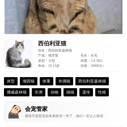
西伯利亚猫
别名：
西伯利亚森林猫
产地：俄罗斯
毛长：长毛
体型：大型
体重：3-8.5KG
寿命：10-15岁
价格：20000元+
体型
缅因猫
体重
布偶猫
西伯利亚森林猫
挪威森林猫
非洲
动物
猫猫
遗传
性格
会宠管家
我等不及想见你未来的另一半了，他们一定让人惊讶。