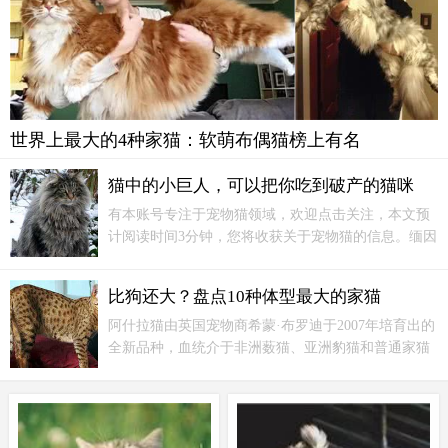
世界上最大的4种家猫：软萌布偶猫榜上有名
猫中的小巨人，可以把你吃到破产的猫咪
有本账号专注于宠物猫领域，欢迎点击关注，本文预
计阅读时间3分钟，您将收获关于宠物猫的信息。缅因
猫：原产于美国缅因州，是北美自然产生的第一个长
毛猫品种，约于18世纪中叶形成较稳定品种。缅因猫
比狗还大？盘点10种体型最大的家猫
体格强壮，被毛厚密。
阿什拉猫由英国宠物商希蒙·布罗迪于2007年培育出的
全新品种，血统介于非洲薮猫、亚洲豹猫和普通家猫
之间，成年阿什拉站起来身高可达1.2米，大小和狗差
不多，身上遍布虎豹般的斑点和花纹，阿什拉不但是
世界上体型最大的家猫之一，更是最贵的猫咪，每只
售价1.2万英镑。