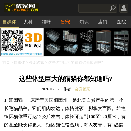
自媒体
犬种
猫咪
售宠
知识
店铺
医院
食品
首页
>
自媒体
>
会宠管家
> 这些体型巨大的猫猫你都知道吗?
这些体型巨大的猫猫你都知道吗?
2026-07-07
作者：
会宠管家
1. 缅因猫：- 原产于美国缅因州，是北美自然产生的第一个
长毛猫品种。它们肌肉发达，体格健硕，脚掌大而圆。雄性
缅因猫体重可达12公斤左右，体长可达到100至120厘米，有
的甚至能长得更大。缅因猫性格温顺，对人友善，有“温柔