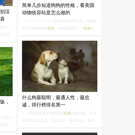
简单几步知道狗狗的性格，看美国
别活
动物收容站是怎么做的
喜
===============您在收养狗狗之前，可能非
这只小
常想了解狗狗的
性格
，来确定找到一个
性格
和
不仅活
您以及您和家庭相配的狗狗。您是不是已经准
和无限
备好收养一只狗狗？在选择狗狗的时候，
性格
似乎藏
也在您的考虑范围之内。首先明确
性格
的概
间内学
念，
性格
指的是狗狗对待身边的人和物的态
度。
什么狗最聪明，最通人性，最忠
饭，
诚，排行榜排名第一
2、中华田园犬中华田园犬
性格
比较温顺，不容
它们除了
易主动攻击人类，可以群居，地域性强，容易
动就不
饲养，忠诚度高，不易生皮肤病。其广泛用于
着就不