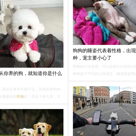
国恶霸犬不是很了解...
饲养，今天我们就来分析一下巨型雪瑞
格
特征，根据
性格
来对雪瑞纳做一个初
解吧！
狗狗的睡姿代表着性格，出现
种，宠主要小心了
狗狗的行动表现，可以反映它们的内心
!从你养的狗，就知道你是什么
狗狗处于不同的心情状态，睡觉的姿势
一样哦。狗狗的睡姿代表着
性格
，出现
宠主要小心了！第1种、前肢伸直，超
，我说出来你可能不信，其实你养的狗
狗的肚子贴着地面，四肢伸展的睡姿能
会暴露你的
性格
的！而且十有九准，可
在遇到危险时马上起来这类狗狗和主人
不信！金毛犬 == 稳重，比较注重礼仪的
不太熟...
犬大家都非常熟悉，金毛犬的
性格
是非
的，对人类都是非常友好的，经常都是
种非常优雅的狗狗...