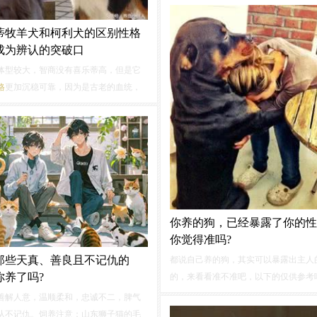
站着的懒，有时候你以为它们要动了，
们只是换一个姿势，继续舒服地躺着。
蒂牧羊犬和柯利犬的区别性格
猎犬懒惰指数：★★★
性格
：巴吉度猎
成为辨认的突破口
比较温顺，但是如果留它自己在家，它
体型较大，智商没有喜乐蒂高，但是它
气的。
格
更加沉稳可靠，因为是古老的血统，
性格
上会比较固执。对主人的忠诚度也
可鉴的。三、相同。几乎没有人能够很
认它们之间的区别，因为它们都属于苏
一种，不管是外形还是
性格
都会有些相...
你养的狗，已经暴露了你的性
你觉得准吗?
那些天真、善良且不记仇的
都说自己养的狗，其实可以暴露出主人
你养了吗?
的，来看看准不准吧，以下的仅供参考
牧羊犬主人的
性格
：聪明，敢于挑战如
善解人意，温顺柔和，忠诚不二，脾气
养：边牧是智商第一的狗，它们相当于
从不记仇。饲养注意：山东狮子猫的毛