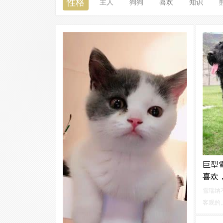
性格
主人
狗狗
喜欢
知识
巨型
喜欢
雪瑞纳
客观的
生存空