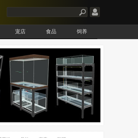
宠店
食品
饲养