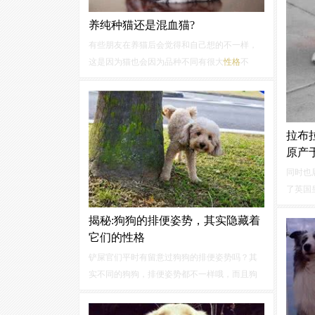
养纯种猫还是混血猫?
有些朋友在养猫后会觉得和自己想的不一样，
这是因为猫也会因为品种不同有很大
性格
不
同，虽然
性格
区别没有狗和狗之间那么大。你
看中的猫是否适合家养？你的猫是和孩子一起
饲养？还是打算和老人相处更多？你家有没有
院子，是否允许他在安全的院子里活动，还是
拉布
单...
原产
同时也
了英国
袋”在
揭秘:狗狗的排便姿势，其实隐藏着
强，领
它们的性格
指令和
是复杂
铲屎官们平时有留意过狗狗的排便姿势吗？其
实不同的狗狗，排便姿势都不一样哦，而且狗
狗的排便姿势，还隐藏着它们的
性格
！快来看
看你家狗狗是什么
性格
！1、魔力转圈圈式
性