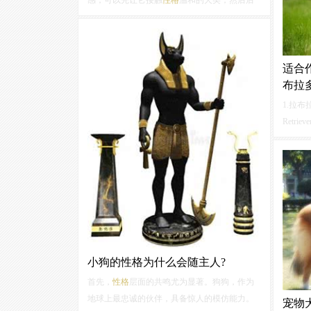
感，可以先让它接触
性格
温和的犬类，然后后
慢慢和其他犬类接触。让爱犬与其他小狗边玩
耍边熟悉狗类的语言。3.和它边玩耍边用语言沟
通，使它逐渐适应人类一边和它说话，一边和
它玩耍，让它意识到人并不是可怕的动物...
适合
布拉
1.拉布
Retr
其温和
择。拉
出非常
性动物
小狗的性格为什么会随主人?
首先，
性格
层面的共鸣尤为显著。狗狗，作为
地球上最忠诚的伙伴，具备惊人的模仿能力。
宠物