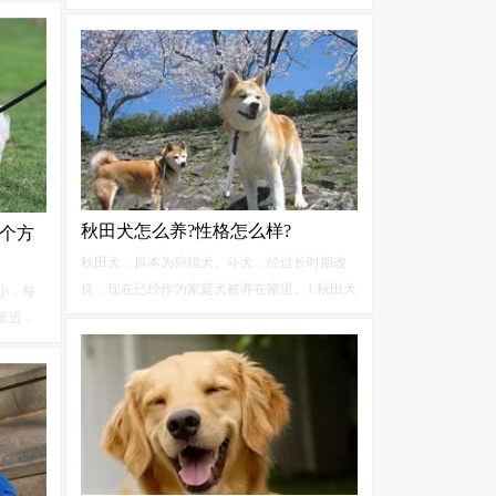
聪明，身体清洁，体型较小但护卫性强，忠于
要点
主人，容易训练，
性格
顺从沉稳，具强烈的警
的行为
戒心、敏锐的感觉，地域观念强。柴犬也是一
种相对自律的犬种，并经常喜欢保持自己身体
的洁净。
秋田犬怎么养?性格怎么样?
4个方
秋田犬，原本为狩猎犬、斗犬，经过长时期改
良，现在已经作为家庭犬被养在家里。1.秋田犬
小，每
保留猎性和斗性。见到小动物会追，看到其他
靠近，
狗会有攻击性，体型越大，显现的攻击性就越
小的
性
强，公狗尤其明显。两只秋田犬公狗，放在一
有后天环
起，99%都会打架。
，当然