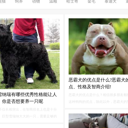
熊猫
饲养
动物
温顺
哈士奇
金毛
泰迪犬
恶霸犬的优点是什么?恶霸犬
点、性格及智商介绍!
雪纳瑞有哪些优秀性格能让人
恶霸犬的优点是什么？相信很多朋友都
，你是否想要养一只呢
这种狗狗的优点，除此以外，恶霸犬的
格
相信也是铲屎官们需要了解的，下面
不仅长相突出，在智商排名上也是十分
你带来恶霸犬的13个优点，以及恶霸犬
。巨型雪瑞纳大大的一只，需要足够的
智商的相关内容。恶霸犬的优点:有许多
间才能容纳住它们，所以并不是适合每