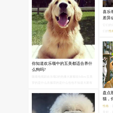
格
：活泼调皮、不拘一格有的狗狗拉粑粑的时
候是喜欢魔力转圈圈式，也就是一边转圈一边
喜乐
拉。
差异
它们的
们的
性
所以在
是日月
好的辨
牧中的
你知道欢乐颂中的五美都适合养什
么狗吗?
随着电视剧欢乐颂2的热播大家都在follow五美
穿的是什么衣服背的是什么包包不知道大家有
没有好奇她们最适合养什么狗狗呢欢乐颂中五
盘点
个
性格
迥异有着不同遭遇的姑娘虽然有时相爱
猫，
相杀但心中又十分惦念着彼此共同历经磨难...
性格
：
良好，