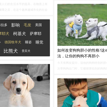
着人们的生活水平的提高，在物质上有
点，帮助你将爱犬培养成温柔的
性格
。
保障之后，在这个越来越城市化的社会
一：以身作则，展现温柔作为主人，你
与人之间的交流越来愈少了，反而，饲
和态度对狗狗有着深远的影响。
的人士越来越多，不少人觉得养狗狗是
影响
毛发
布拉多
美国
幸福的事情！！！下面小编就和大家来
下狗狗的 价格及
性格
！
柯基犬
摩耶犬
萨摩耶
睡觉
心
德国牧羊犬
睡姿
比熊犬
如何改变狗狗胆小的性格?这
贵宾犬
法，让你的狗狗不再胆小
今天有网友提问，说他的狗狗特别的胆
次带狗狗出门时，它都很害怕别的狗狗
想问我有没有方法能够改变狗狗这种胆
格
~一种
性格
的形成既有先天的因素也
境的影响，所以改善狗狗
性格
的方法呢
是有的。