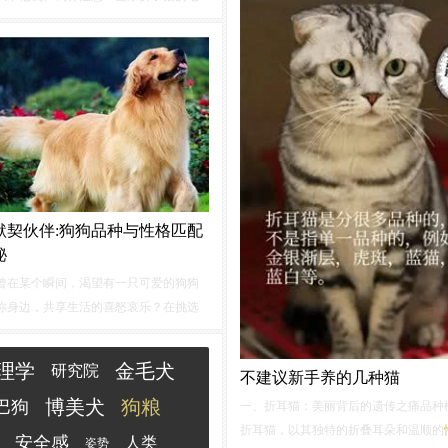
八岁的小孩子，对很多事情理解能力很
浓密，日常护理较为繁琐，并且容易掉
自己的独立思想...
坚持为其梳毛，平常也要让它多接受阳
，喂食一些能够美毛的食物。二、橘猫
0 至 200 元。寿命：15...
默契伙伴:狗狗品种与性格匹配
秘
曾在某个瞬间，渴望有一只可爱的狗狗
你身边，共享生活的喜怒哀乐？在挑选
狗狗的过程中，有哪些因素需要考虑？
狗狗成为你生活中不可或缺的一部分？
理学
金毛犬
研究院
不建议新手养的几种猫
为你解答这些问题。首先，了解狗狗的
点至关重要。每个品种的狗狗都有其独
博美犬
狗粮
巴狗
一、折耳猫：美丽背后的遗传之痛品种
格
和需求。
折耳猫，以其独特的折叠耳朵和温顺的
安全感
人类
姿势