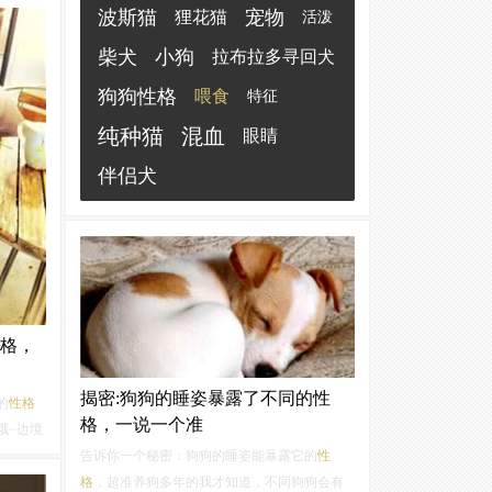
农村的看家护院和早期的狩猎。3、松狮松狮真
波斯猫
宠物
其实它
狸花猫
活泼
正的
性格
，它是温和、忠心、沉稳的犬种，有
巴吉度
时会我行我素。但只要你与它积极培养感...
柴犬
小狗
拉布拉多寻回犬
犬
性格
狗狗性格
是会生
喂食
特征
纯种猫
混血
眼睛
伴侣犬
格，
揭密:狗狗的睡姿暴露了不同的性
的
性格
格，一说一个准
哦~边境
何饲
告诉你一个秘密：狗狗的睡姿能暴露它的
性
一个七
格
，超准养狗多年的我才知道，不同狗狗会有