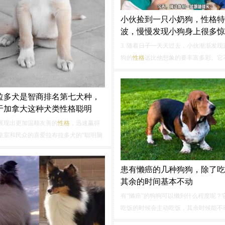
小伙捡到一只小奶狗，性格特
波，慢慢发现小狗身上很多惊
3. 随着日子一天天过去，小伙渐渐发现
狗的
性格
远比他想象的要丰富多彩。它
泼可爱，还拥有着超乎寻常的聪明才智
的好奇心。4. 最令人惊喜的是小狗身上
着许多不为人知的小秘密。它能在短时
拉多犬是智商排名第七犬种，
会各种指令，甚至能分辨出不同从家...
于加拿大这种犬类性格聪明
展现出更加温顺友善的
性格
，迅速赢得
皇室和民众的喜爱拉布拉多犬的“聪明脑
狗狗界可是出了名的，它们学习能力极
悟力高，只要稍加训练，就能掌握各种
患有懒癌的几种狗狗，除了吃
技能，无论是简单的“坐下”、“握手”，还
其余的时间基本不动
的搜救、导盲工作，它们都能...
有“懒癌”的狗狗可以懒到什么程度呢？
吃饭的时候会主动吃饭，其余时候能不
动，而且是那种能趴着就不坐着，能坐