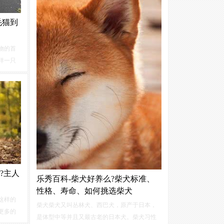
毛猫到
物的首
样一只
斯蓝
优雅而
被毛，
的公
?主人
乐秀百科-柴犬好养么?柴犬标准、
性格、寿命、如何挑选柴犬
这样的
柴犬柴犬又叫丛林犬、西巴犬，原产于日本，
更多的
是体型中等并且又最古老的日本犬。柴犬习性
五大要