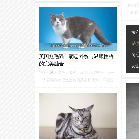
它们敏锐地观察主人的一言一行，逐渐学习并
现在随
效仿，以期与人类建立更加紧密的情感纽带。
了基本
因此，若您
性格
开朗乐观，家中小狗极有可能
里，人
成为家中的快乐源泉，时刻散发着正能量；相...
养宠物
拉
一件很
分析一
萨
耐
英国短毛猫—萌态外貌与温顺性格
的完美融合
表现
它的
性格
更是令人陶醉。马克·吐温曾言：当一
个人爱猫我就已然是他的朋友和伙伴。不需要
更多介绍英国短毛猫的温顺友善，让每一个与
它接触的人都能迅速成为它的朋友。它安静沉
稳总是默默地陪伴在主人身旁，如同一位忠实
的守护者。在你感到疲惫时它会轻轻地蹭着...