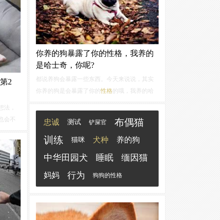
以养它的人要胆大心细，交际能力强。
你养的狗暴露了你的性格，我养的
是哈士奇，你呢?
都说养狗会暴露一些东西。今天来说说，其实
第2
你养的狗是会暴露了你的
性格
的哦，我养的哈
士奇，不知道你养的是什么狗呢？巴哥犬巴哥
想法，
十分地体贴，是狗狗节的开心果，此外，巴哥
也会不
布偶猫
忠诚
测试
铲屎官
十分地爱干净，因为这一特性为它增分不少。
第2种，
喜欢巴哥的人对生命充满热忱...
训练
犬种
养的狗
猫咪
人睡姿狗
让狗狗
中华田园犬
睡眠
缅因猫
的关系
行为
妈妈
狗狗的性格