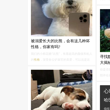
发长且
毛。需
光照射
价格：10
被溺爱长大的比熊，会有这几种坏
性格，你家有吗?
我们的小棉花糖“比熊”，有着超高的颜值和粘人
寻找
的
性格
，深受各位铲屎官的喜爱，可以说是近
大揭
年来最受欢迎的宠物犬之一了。但很多铲屎官
你是否
在饲养比熊的过程中，就很容易溺爱它，能理
陪伴在
解各位家长对毛孩子的爱，但太过溺爱狗狗会
和饲养
让它们养成坏
性格
的！
如何让
心
本文将
品种特
哈
特的
性
信任