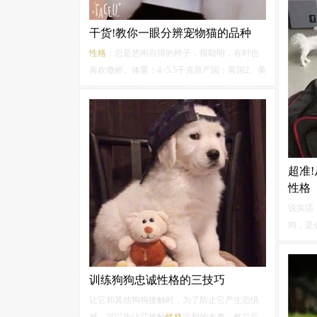
个家庭
纳的
性
干货!教你一眼分辨宠物猫的品种
步的了
性格
：总是悠闲自得的样子，很聪明，有时也
喜欢撒娇。体重：4~5.5千克原产国：英国2、美
国短毛猫特征：肌肉结实、体格最具猫咪的特
征。体表毛发厚实华丽。除了在日本很有人气
的银白色古典虎斑外，还有黑色、白色等很多
种颜色。
性格
：温顺，与人亲近，强...
超准
性格
说实话
狗，是
千万别
人金毛
常开朗
训练狗狗忠诚性格的三技巧
毛犬是一
让它和其他狗狗接触时，为了防止它产生恐惧