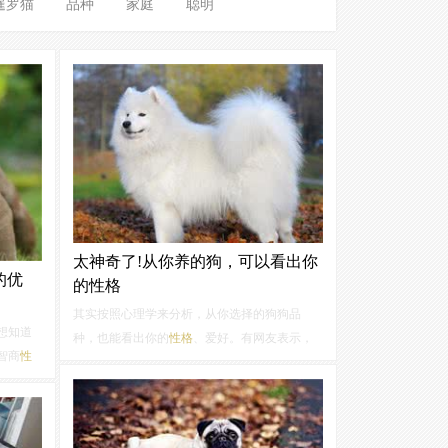
暹罗猫
品种
家庭
聪明
太神奇了!从你养的狗，可以看出你
的优
的性格
其实按照心理学来分析，从你选择的狗狗品
想知道
种，也能看出你的
性格
、爱好。有网友表示，
智商
性
太神奇了吧。1、萨摩耶养狗人
性格
：交际小能
小编为
手、胆大、天性乐观养了萨摩耶这样的“闯祸
的
性格
精”，脸皮不厚一点真的不行。小萨犯错以后就
人对美
只会撒娇，剩下的就只能让主人去面对了，所