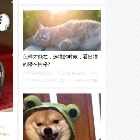
强，有
不同的睡姿，而这睡姿也反映了它的
性格
！如
果你想知道你家狗狗的
性格
是什么样的，那就
赶紧观察观察它的睡姿吧！1、“蜷着睡”代表
性
格
...
怎样才能在，选猫的时候，看出猫
的潜在性格?
而小猫在母猫身边，不仅仅跟着猫妈妈，学习
生存方式和玩耍方式，其行为、
性格
和母猫非
常相似，受母猫的影响很大。比如说，幼猫的
行为，受母猫影响很大跟在猫妈妈身边的小
猫，它进食的速度、进食时的姿势、姿态以及
神态，都像极了母猫。小猫跟在猫妈妈身边，
母...
概述：
性格
赢