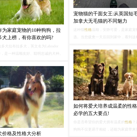
宠物猫的千面女王:从英国短
加拿大无毛猫的不同魅力
作为家庭宠物的10种狗狗，拉
这种猫
性格
温顺，安静可爱，是家庭宠
多犬上榜，有你喜欢的吗?
选。当您疲惫一天后回到家中，看到这
萌宠，心情自然会变得愉快。二、俄罗
拉多犬拉布拉多犬，英文名为Labrador
猫：冷艳高贵的美喵俄罗斯蓝猫是一种
iever，是一种温顺友好、聪明忠诚的犬种。
神秘的猫咪。它们身披银蓝色光泽的短
友好的
性格
使其成为家庭宠物的理想选
体型修长苗条，走起路来宛如一位高贵
布拉多犬对人类和其他动物通常都表现
主。...
友好的态度，因此它们也常被用作治疗
或服务犬。
如何将爱犬培养成温柔的性格
必学的五大要点!
你是否希望你的爱犬拥有温柔的
性格
？
狗狗不仅更易于相处，还能为家庭带来
犬价格及性格大分析
温馨和快乐。接下来，我们将为你提供