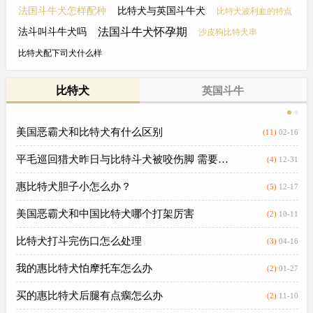
是敖犬
相信众多养狗狗的捡屎官一听到狗
导读：经常在网上看到藏獒被比特
中斗犬的比特，都有一种风声鹤唳
给玩爆，可是有种犬却是比特犬的
惠比特配比特犬
法兰西斗牛犬能吃什么
新品种牛头梗串比特犬
的感觉，那么很多人会去想这个让
克星它的名字叫做拳师犬。 拳师
法国斗牛犬怎样配种
比特犬与英国斗牛犬
比特犬波利血的特点
人让狗都闻风丧胆的斗犬是先天就
犬的祖先是獒犬种，在中世纪时，
这样有血性呢？还是后期人为训练
用其攻击野牛来猎野猪与鹿，不妨
法国斗牛犬怀孕期
法斗叫斗牛犬吗
沙皮狗比特犬串
整的威风凛凛呢？其实比特身上从
让我们一起了解一下。据了解所有
比特犬配下司犬什么样
出生就留着一个“战士”的血液，可
的欧洲犬都与拳狮犬有关系...
谓是出身显赫的战斗世家，经历三
比特犬
英国斗牛
代繁衍出来。
美国恶霸犬和比特犬有什么区别
(11)
02-16
平毛巡回猎犬昨日与比特斗犬被咬伤脚 需要治疗吗？.
(4)
12-31
惠比特犬胆子小怎么办？
(5)
12-17
美国恶霸犬和中国比特犬哪个打架厉害
(2)
10-11
比特犬打斗完伤口怎么处理
(3)
04-16
我的惠比特犬怕摩托车怎么办
(2)
01-27