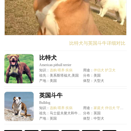
比特犬与英国斗牛详细对比
比特犬
American pitbull terrier
知识：
选购
喂养
疾病
用途：
伴侣犬
护卫犬
祖先：美系斯塔福犬,美国
分布：美国
产地：美国
体型：大型犬
英国斗牛
Bulldog
知识：
选购
喂养
疾病
用途：
家庭犬
伴侣犬
守卫犬
祖先：马士提夫獒犬和牛头埂结合
分布：英国
产地：英国
体型：中型犬