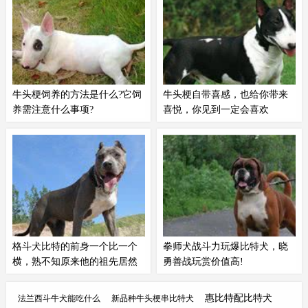
的。几年后，为达到其外观上的标准，该犬与西班牙
指示犬进行杂交，至今仍可在该犬的身上偶尔发现指
示犬的遗传特征。
牛头梗饲养的方法是什么?它饲
牛头梗自带喜感，也给你带来
养需注意什么事项?
喜悦，你见到一定会喜欢
牛头梗寿命11-14年，到一岁半至
活泼好动是大多数牛头梗的特征，
两岁才发育完全。那牛头梗有什么
也是他们最吸引人的性格特点。牛
饲养的方法才能让它更好发育完全
头梗是聪明伶俐、欢快活泼、勇敢
呢？还有饲养它需注意什么事项？
自信、充满好奇心、敏感和滑稽有
朋友们也不用太过担心，下面小编
趣的犬种。牛头梗特别热爱主人和
会为你分享一些牛头梗饲养的相关
家庭，渴望主人和家人的陪伴与关
知识，一起来看看吧！
爱，更渴望参与有主人陪伴的活
动...
格斗犬比特的前身一个比一个
拳师犬战斗力玩爆比特犬，晓
横，熟不知原来他的祖先居然
勇善战玩赏价值高!