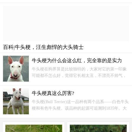
百科|牛头梗，汪生彪悍的大头骑士
牛头梗为什么会这么红，完全靠的是实力
牛头梗在狗界算是比较独特的，大家对它的第一印象
可能都不怎么好，觉得它长相太丑，不漂亮不帅气，
不可爱也无气质，实在是过于平淡无奇。其实，别看
它其貌不扬，却是非常合适的家庭宠物犬哦!不信就来
牛头梗真这么厉害?
看看它的优缺点，绝对不骗你!
牛头梗(Bull Terrier)这一品种有两个品系——白色牛头
梗和有色牛头梗。该品种的起源可追溯到1835年。大
家一致相信该品种是由现已绝种的英国白梗繁育产生