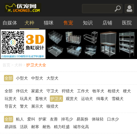
自媒体
犬种
猫咪
售宠
知识
店铺
医院
食品
首页
>
犬种
>
护卫犬大全
全部
小型犬
中型犬
大型犬
全部
伴侣犬
家庭犬
守卫犬
狩猎犬
工作犬
牧羊犬
枪猎犬
梗犬
玩赏犬
玩具犬
畜牧犬
护卫犬
观赏犬
运动犬
缉毒犬
雪橇犬
导盲犬
警犬
展示犬
嗅猎犬
全部
粘人
爱叫
护家
友善
掉毛少
易装扮
体味轻
口水少
易训练
活跃
耐寒
耐热
精力旺盛
城市化高