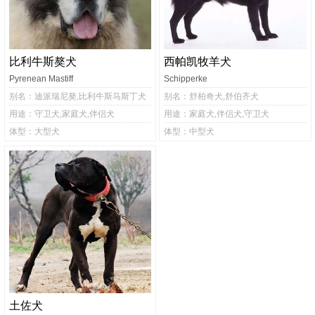
比利牛斯獒犬
西帕凯牧羊犬
Pyrenean Mastiff
Schipperke
别名：迪派瑞尼獒,比利牛斯马斯丁犬
别名：舒柏奇犬,舒伯齐犬
用途：守卫犬,家庭犬,伴侣犬
用途：家庭犬,伴侣犬,守卫犬
体型：大型犬
体型：中型犬
土佐犬