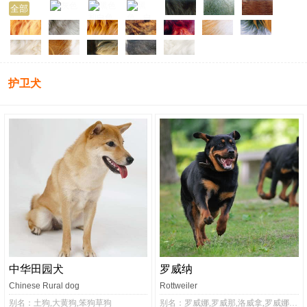
全部
护卫犬
中华田园犬
罗威纳
Chinese Rural dog
Rottweiler
别名：土狗,大黄狗,笨狗草狗
别名：罗威娜,罗威那,洛威拿,罗威娜犬,罗威那犬,洛威拿犬,罗维纳犬,罗威纳犬