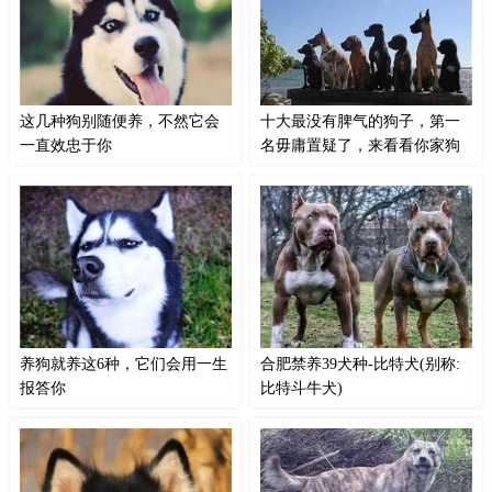
不好，从某些方面来说，纯种犬确
再也不是中华田园犬了，它是我们
实外观更漂亮些，智商也比较高，
国家经常见到的品种之一—台湾
和人相处起来性格更温顺。所谓萝
犬，台湾犬是指在台湾各处可见的
卜白菜各有所爱，喜欢养纯种犬并
狗狗的总称，它的特点是智商高、
没有什么不对的！
领悟力强...
这几种狗别随便养，不然它会
十大最没有脾气的狗子，第一
一直效忠于你
名毋庸置疑了，来看看你家狗
子上榜没
每种狗狗的性格都不大相同，今天
对城市养狗人群来说养狗不仅要考
给大家所列举的几种狗，不建议随
虑自身需求还要照顾到邻里的感受
便养，因为它们都很忠诚，养了就
最好饲养一些温柔脾气小的狗子养
会一直效忠于你哦，你家上榜了
着舒心顺便还能提高邻居对狗的好
吗？藏獒产地：中国喂养注意：藏
感度如果你打算养一只温柔体贴的
獒是原产地中国高原地带，它们是
狗狗那么就可以参考以下榜单
非常怕热的犬种...
哦!10柯基柯基虽然属于小型犬，
其实它是披着小型犬外衣的大型
养狗就养这6种，它们会用一生
合肥禁养39犬种-比特犬(别称:
犬。
报答你
比特斗牛犬)
养狗，大部分人都是喜欢养忠诚
比特犬原产于美国，起源于19世
的，狗狗谁都能带走都不希望吧？
纪，是斯塔福和斗牛犬交配的后
如果你也想养只忠诚的狗，可以养
代。比特犬并不是一种特定的犬
下面的几种，狗狗会用一生去报答
种，像“猎犬”一样，比特犬是一种