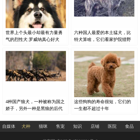
你的哦，看看是否有你喜欢的吗？
狗的类型。在这种类型中，有四种
中华田园犬原产地：中国中华田园
不同的血统品种：美洲斗牛梗，美
犬的忠诚是不可置疑的...
国斯塔福德郡梗犬，斯塔福德郡斗
牛犬和美国恶霸。
世界上个头最小却最有力量勇
六种国人最爱的本土猛犬，比
气的烈性犬:罗威纳真心好犬
特犬算啥，它们看家护院猎野
猪样样行
罗威纳犬强壮，动作迅猛，气势强
说到猛犬，大家的第一反应可能就
悍，是最具有勇气和力量的犬种之
是比特犬，藏獒、高加索犬等狗
一。此犬被用于看守牛群，是聪明
狗，在全世界范围内，猛犬的数量
极易亲近的犬种。世界上个头最小
不在少数，比如日本的土佐犬、阿
却最有力量勇气的烈性犬，罗威纳
根廷的杜高犬、巴西的菲勒犬等
真心好犬。现在在警犬方面，广受
等，都是在世界能叫得上名号的。
好评。罗威纳犬为警犬，能攻击侵
这些国外名犬对于我们来说太遥
入者。
远...
4种国产狼犬，一种被称为国之
这些狗狗的寿命很短，它们的
娇子，另外一种是黑狼的后代
一生都不超过十年
狼犬是一种由狗和狼杂交而产生的
不同的狗狗，它们的寿命是不一样
犬种，它们有着狼的血统，也有着
的，下面多列举的这些狗狗，它们
自媒体
犬种
猫咪
售宠
知识
店铺
医院
食品
狗的灵魂，它们有着强壮的体魄，
的寿命都是比较短的，可以说它们
敏锐的嗅觉，勇猛的性格，是人类
的一生基本上都不超过十年，你家