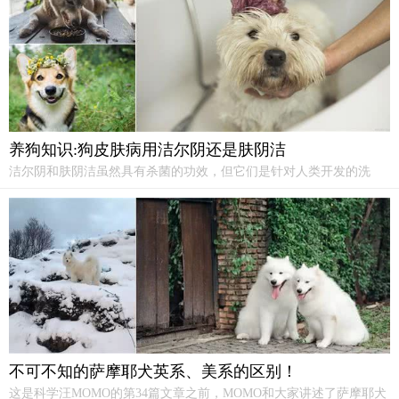
养狗知识:狗皮肤病用洁尔阴还是肤阴洁
洁尔阴和肤阴洁虽然具有杀菌的功效，但它们是针对人类开发的洗
剂，对于狗狗的皮肤病，这些洗剂并不适用，以免引起不良反应。建
议宠主在咨询医生并获得专业指导后，使用宠物专用药品。而对于狗
癣等皮肤病，宠主应及时采取以下的护理措施，以防止病情进一步恶
化。
不可不知的萨摩耶犬英系、美系的区别！
这是科学汪MOMO的第34篇文章之前，MOMO和大家讲述了萨摩耶犬