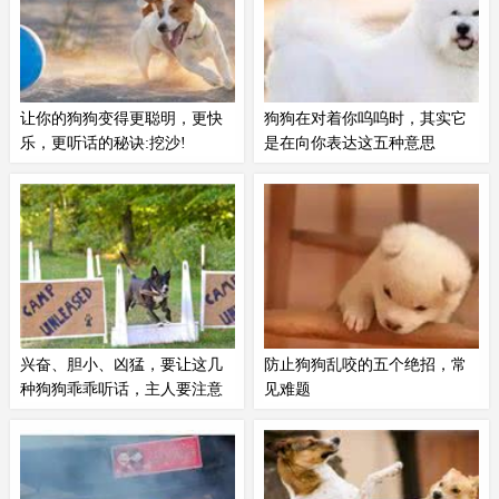
让你的狗狗变得更聪明，更快
狗狗在对着你呜呜时，其实它
乐，更听话的秘诀:挖沙!
是在向你表达这五种意思
你是否曾经为你的狗狗在后院挖出
很多养狗的朋友应该都听到过自家
的一坑又一坑而苦恼？你是否曾经
狗狗经常发出各种声音，有因为开
想过如何让你的狗狗停止这种破坏
心而发出的高亮的吠叫，也有因为
性的行为？其实，挖沙对于狗狗来
警惕而发出的低吼，还有的时候狗
说是一种乐趣，也是一种锻炼和学
狗会发出类似哭泣的呜呜声，难道
习的机会。如果你能正确地引导和
它是在哭吗？其实狗狗发出呜呜
利用你的狗狗的挖沙行为，你可以
声，并不是它在哭泣，它代表着很
提高它的智力，敏捷，服从和信
多意思，需要主人根据狗狗的状况
兴奋、胆小、凶猛，要让这几
防止狗狗乱咬的五个绝招，常
任，也可以增进你们之间的感情。
来实际判断一下。
种狗狗乖乖听话，主人要注意
见难题
这些
如果你家狗狗有坏习惯，其实上网
有很多主人发现自家狗狗非常喜爱
搜一下就能找到训犬师都在用的方
乱啃乱咬，从玩具到衣柜，似乎就
法，用这些方法训练纠正即可。但
没有它们不爱咬的东西。造成狗狗
也不少主人表示，明明都按照方法
乱咬的因素有很多，比如换牙、精