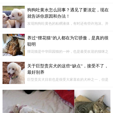
与北极圈的历史渊源 前情回顾 ，今天，我们就来说说萨摩耶犬的主要
系别。不知道从什么时候开始，美系萨摩耶像一阵白色旋风，突然出
狗狗吐黄水怎么回事？遇见了要淡定，现在
现在我们的视线里。
就告诉你原因和办法！
发现狗狗吐黄色的粘稠液体，有时还有些许泡沫。并
且散发着一股很重的味道，很多养狗狗的人都会遇到
这种情况。狗狗吐黄水有哪些原因？狗狗吐黄水治疗
养过“狸花猫”的人都在为它骄傲，是真的很
方法有哪些？小编整理了相关资料，家长们可以作为
聪明
参考一、狗狗患了肠胃炎狗狗如果患了肠胃炎...
狸花猫是中华田园猫的一种，也是最受欢迎的猫咪之
一，没养过的人会觉得土猫不可爱，其实恰恰相反，
狸花猫其实也很粘人，也是温顺的，它最大的特点之
关于巨型贵宾犬的这些“缺点”，接受不了，
一就是非常聪明，所以不要再觉得土猫没有宠物猫好
最好别养
了，养过的人就很为它骄傲！
巨型贵宾犬目前也是很受大家喜欢的犬种之一，但是
关于巨型贵宾犬的这些缺点，如果接受不了，最好别
养！我们一起看看它们的缺点都有哪些吧？毛发不好
打理巨型贵宾犬虽然是不怎么掉毛，但是它的毛发是
属于卷性的，主人每天都要时间帮它打理的。