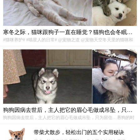
寒冬之际，猫咪跟狗子一直在睡觉？猫狗也会冬眠吗？
#猫咪养护# #喵星人的日常# @宠物之道 @宠物天空冬天里的猫咪和
狗子为了保存身体热量，每天休息的时间都是比较长的。猫咪一天需
要休息14-16个小时，狗狗一天需要休息13-15个小时。在这样的冬天
里，抱着猫咪跟狗子就像拥有一个自动加热器，温馨还保暖。
狗狗因病去世后，主人把它的眉心毛做成吊坠，只为留住……
狗狗因病去世后，主人把它的眉心毛做成吊坠，只为留住…养狗的时
间久了，最害怕的莫过于，狗狗的离开，毕竟没有什么能够阻挡时光
流逝…这只狗狗叫狼狼，是网友爸爸的朋友送来的，从此与网友一家
带柴犬散步，轻松出门的五个实用秘诀
结下了深厚的情谊。