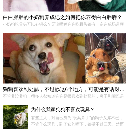
白白胖胖的小奶狗养成记之如何把你养得白白胖胖？
小奶狗吃骨头可以补钙么？无论哪种狗狗吃骨头都有一定造成肠道梗
阻的危险。特别是一些比较锋利的骨头，如禽类的骨头，或者破碎的
猪、牛大腿骨，很容易划伤狗狗口腔。如果狗狗吞入肠道，这些锋利
的骨头边缘就会一直划过食管壁、胃壁、肠壁，脑补一下会有多痛！
狗狗喜欢到处舔，不过舔这6个地方，可能是有话对你说
不管养没养狗，很多人都知道狗狗是很喜欢到处舔的，鼻子和嘴巴是
它们探索外界的重要方式，有时它们舔一些地方，也能表达出一些信
息，就相当于有话对你说。就例如舔以下这些地方，你要注意了，意
为什么我家狗狗不喜欢玩具？
思绝对不简单。
有些主人，对自己身为“玩具杀手”的狗子头疼不已，
不管什么玩具，到了它的嘴下，都活不过三天。然而