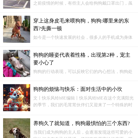
之前疫情的时候，有些主人会给狗狗戴口罩出门，虽
然安全但会让狗狗散失散步的乐趣。狗狗出门散步除
了消耗体力之外， 还会不断嗅闻来打听附近的“八
穿上这身皮毛来喂狗狗，狗狗:哪里来的东
卦“。若狗狗长期不被允许嗅闻，是会损害它们的身心
西?先撕一顿
健康的。
如今是一个快速发展的社会，很多人的手机成为身体
一部分了，无论去到哪里，手机都不离身，人们很少
面对面交流。所以，面对冷面的人们，倒不如养个狗
狗狗的睡姿代表着性格，出现第2种，宠主
狗或是猫咪，至少它们是不会玩手机的，而且会忠心
要小心了
主人。有个奇葩主人，心血来潮的想要唬狗狗，穿着
鳄鱼衣服来喂狗狗，吓得狗狗屁滚尿流，到处乱跑。
狗狗的行动表现，可以反映它们的内心想法，狗狗处
于不同的心情状态，睡觉的姿势也会不一样哦。狗狗
的睡姿代表着性格，出现第2种，宠主要小心了！第1
狗狗的烦恼与快乐：面对生活中的小坎
种、前肢伸直，超人睡姿狗狗的肚子贴着地面，四肢
文丨快乐风铃h8E编辑丨快乐风铃h8E在这个充满阳光
伸展的睡姿能让狗狗在遇到危险时马上起来这类狗狗
的季节，我们的毛茸茸伙伴们又迎来了一个特殊的时
和主人的关系不太熟...
刻。8月21日至30日，这十天被许多网友称为狗狗
们“难过的坎”。是什么让这些无忧的小家伙们感到迷
养狗久了就知道，狗狗最惧怕的三个东西?
惘？
当我们成为狗狗的主人后，会逐渐发现这些可爱的小