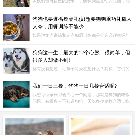
家伙们也有自己的恐惧。了解狗狗最害怕的东西，能
让我们更好地照顾它们，给予它们足够的安全感。01
巨大的声响狗狗对巨大的声响非常敏感和害怕。比如
狗狗也要遵循餐桌礼仪!想要狗狗乖巧礼貌人
雷声、鞭炮声、烟花声等。
人夸，用餐训练不能少
如果说笼内训练和定点如厕训练都是狗狗必须掌握的
一些基础训练，那么用餐训练就可以说是狗狗的一项
提高训练了。一只懂得用餐礼仪的狗狗，绝对会在人
狗狗这一生，最大的12个心愿，很简单，但
们的心目中大加分。所以让狗狗学会用餐礼仪还是很
很多人却做不到!
有必要的，主人不要忽略了。
你有没有想过，毛孩子每天在想什么？其实，它们的
愿望很简单，但很多人却做不到。今天咱们就来聊聊
狗狗一生中最大的12个心愿，看看你家毛孩子最渴望
我们一日三餐，狗狗一日几餐合适呢?
哪个吧！1. 陪伴是最长情的告白狗狗最大的心愿就是
我想每位家长都会关心一个问题，那就是狗狗的吃饭
希望主人能多陪陪它。
问题！有很多人不知道狗狗一天吃多少食物合适，吃
多了怕狗狗撑到，吃少了又怕狗狗饿到......我们日常
一日三餐，狗狗一日几餐呢？我们在给狗狗喂食的时
候，一定要坚持住，不要被它们可怜的小眼神所迷惑~
举个例子，比如泰迪犬：给狗狗吃多少呢？