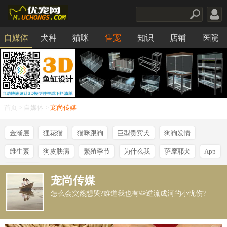
自媒体
犬种
猫咪
售宠
知识
店铺
医院
食品
首页
>
自媒体
>
宠尚传媒
金渐层
狸花猫
猫咪跟狗
巨型贵宾犬
狗狗发情
维生素
狗皮肤病
繁殖季节
为什么我
萨摩耶犬
App
养狗知识
宠尚传媒
怎么会突然想哭?难道我也有些逆流成河的小忧伤?