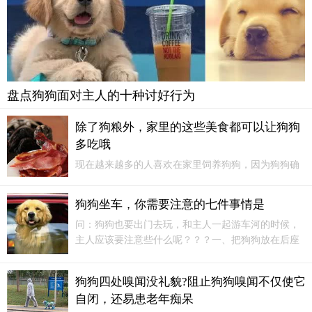
盘点狗狗面对主人的十种讨好行为
除了狗粮外，家里的这些美食都可以让狗狗
多吃哦
现在越来越多的人喜欢在家里饲养狗狗，因为狗狗确
实会给我们的生活带来很多的乐趣，主人也会将狗狗
当成自己的家人一样对待。但是在平时的饲养过程
狗狗坐车，你需要注意的七件事情是
中，主人还是会遇到各种各样的问题，很多主人在生
问：狗狗也要出门去玩，和主人一起游车河的时候，
活中都是会让狗狗吃狗粮的，但是生活中还是有很多
主人应该要注意些什么呢？？？一、把狗狗放在后座
的美食狗狗也是可以食用的哦。
如果狗狗坐在副驾的位置上，它们很容易会让驾驶员
分心，因此即便是只有你一个人带狗狗出门，你也不
狗狗四处嗅闻没礼貌?阻止狗狗嗅闻不仅使它
要因为害怕狗狗在后座无聊而让它们坐上副驾驶的位
自闭，还易患老年痴呆
置。