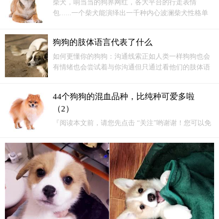
柴犬，响当当的狗界网红，各大平台的行走表情
包......一个柴犬能演绎出一千种内心波澜柴犬性格单
纯温和，天性纯朴，持有自立的精神，对外人冷淡，
但对家人非常贴心。因为自古以来就被人饲养，所以
狗狗的肢体语言代表了什么
和人有亲近感。
如何更懂你的狗狗：沟通线索正如人类一样狗狗也会
有情绪也会尝试着与你沟通但只通过看他们的肢体语
言很难理解他们在说什么狗狗们好的一点是 包括所有
犬种他们不会隐藏情绪他们会尝试告诉你发生了什么
44个狗狗的混血品种，比纯种可爱多啦
作为一名狗的主人能够读懂狗狗的交流语言并注意到
（2）
狗...
『阅读本文前，请您先点击 “关注”哟谢谢！您可以免
费收到最新文章啦！每天都有分享。感谢阅读，喜欢
小编为您精心编辑的文章请留言评论，小编都会虚心
接受。你们是小编前进的动力哦！每天一点点进步，
分享彼此欢乐！