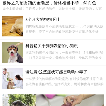
被称之为招财猫的金渐层，价格相当不菲，然而色号学问也不少
如今土豪金成为了许多人钟爱的颜色，无论是手机、还是首饰，大家
都偏爱于土豪金这种颜色，毕竟土豪金所包含的寓意也是十分美好
的。现在连猫咪圈都开始流行“土豪金”了，而首当其冲的自然就是被
3个月大的狗狗呕吐
称之为“招财猫”的金渐层了。
狗狗呕吐是肠胃不适的表现症状之一，3个月的幼犬肠
胃脆弱，吃了不合适的食物或是吃得过量消化不好、
寄生虫感染、肠胃疾病或是其他恶性疾病等等，都有
可能引起呕吐，宠主要给予重视查明原因后，再采取
科普篇关于狗狗发情的小知识
合适的措施帮助幼犬解决这一情况。
正常狗狗每年发情两次，一般在春季3—5月和秋季的9
—11月各发情一次，母狗狗发情时，身体和行为会发
生特征兆。主要表现为如下几个阶段。收藏1.发情前
期为发情的准备阶段，时间约为7—10天。生殖系统开
请注意!这些症状可能是狗狗中毒了
始为排卵作准备。
一些活泼的狗狗喜欢到处乱跑,有时候你稍不注意它就
会吃到有害的物品, 包括巧克力、葡萄和含有木糖醇的
糖果。就像人类一样，中毒对狗来说是一个非常严重
的问题，但如果你知道这些迹象，就可以及时地带狗
狗去就医.观察你的狗的平衡性。