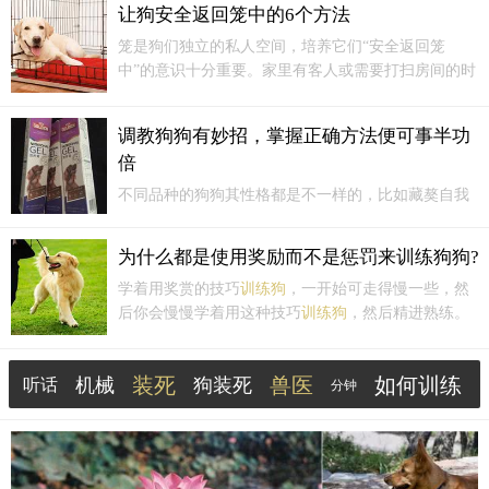
教程在
训练狗
狗了，但就是训不好，这个时候往往就会把责任推到狗
让狗安全返回笼中的6个方法
的身上，说狗笨！其实并非是狗笨！
笼是狗们独立的私人空间，培养它们“安全返回笼
中”的意识十分重要。家里有客人或需要打扫房间的时
候，只需将狗放入笼中即可，省下不少麻烦。另外，
如果
训练狗
能够在笼子里静静等候，并将它独自留在
调教狗狗有妙招，掌握正确方法便可事半功
家中，也可以让它安静地度过这段时间。
倍
不同品种的狗狗其性格都是不一样的，比如藏獒自我
意识比较强，对主人忠诚，但是性格中却透露着威猛
和凶悍;金毛、拉布拉多犬属于大型犬，但性格比较温
为什么都是使用奖励而不是惩罚来训练狗狗?
柔善良，对人类友好温顺。当然，狗狗的性格有一部
学着用奖赏的技巧
训练狗
，一开始可走得慢一些，然
分是天生的，这与祖先的遗传相关。但是后天的饲养
后你会慢慢学着用这种技巧
训练狗
，然后精进熟练。
和调教，对于
训练狗
狗的性格也是非常重要的。
7.惩罚让狗狗专注于避免惩罚，而不是改变行为，你
的宠物会变得善于偷偷摸摸或偷懒，避免惩罚。8.你
装死
兽医
如何训练
机械
狗装死
听话
的狗狗不会觉得训练是一种愉快的体验，惩罚有太多
分钟
的逼迫...
坐下
宠物
成长