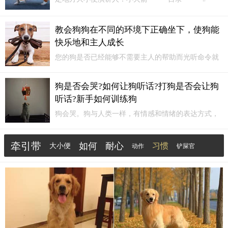
CONTENT1、训练前的准备2、如何选择固定地点3、
怎样引导狗狗到固定地点4、如何奖励狗狗5、如何纠
教会狗狗在不同的环境下正确坐下，使狗能
正狗狗的错误行为=====...
快乐地和主人成长
您的狗是否已经能够不需要主人的帮助而光听命令就
能独自完成“坐下”这一动作了呢？每天部进行训练了
吗?狗的是否对口令感到胆怯不安?是否在狗注意力容
狗是否会哭?如何让狗听话?打狗是否会让狗
易分散的地方进行训练?提供帮助的时扔是否过晚?训
听话?新手如何训练狗
练次数是否过多，逐渐地
训练狗
在陌生的场所或有他
人存在的地方也能光听口令就坐下。
狗会哭。狗与人类一样，有情感和情绪的表达方式，
其中就包括哭泣。狗哭泣可能是由于多种原因，如疼
痛、悲伤、感动等。
训练狗
需要耐心和技巧。以下是
牵引带
如何
耐心
习惯
大小便
动作
铲屎官
一些常见的方法：建立良好的关系：与狗建立亲密、
信任的关系是非常重要的。
掌握
咬东西
零食