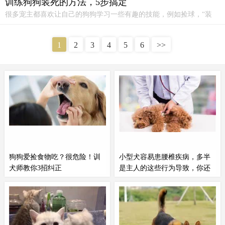
训练狗狗装死的方法，5步搞定
很多宠主都喜欢让自己的狗狗学习一些有趣的技能，例如捡球，“装
死”等，狗狗也会因为主人和自己互动而高兴。
训练狗
狗装死的方法，
5步搞定！增加互动时间首先你平时要多和狗狗玩耍、接触，这样狗狗
1
2
3
4
5
6
>>
才愿意听你的话。一开始可以先教狗狗简单的技能比如坐、趴、握手
等...
狗狗爱捡食物吃？很危险！训
小型犬容易患腰椎疾病，多半
犬师教你3招纠正
是主人的这些行为导致，你还
在做吗？
经常都能看到有这样的情况发生，
垂直运动做的太多这里说的垂直运
狗狗因为贪吃，外出或是在家里，
动主要指的是狗狗站起来，很多人
发现有感兴趣的食物，二话不说吃
为了
训练狗
子，都会让它们做站起
进肚子里，而产生各种健康问题。
来的动作，但毕竟狗和人类的身体
这其实是非常危险的，为了狗狗的
构造不一样，它们这样站起来会增