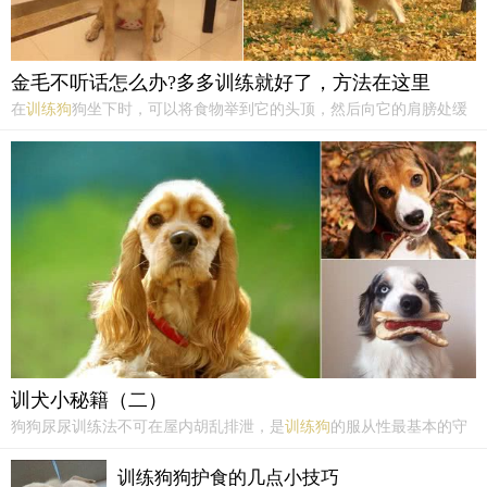
金毛不听话怎么办?多多训练就好了，方法在这里
在
训练狗
狗坐下时，可以将食物举到它的头顶，然后向它的肩膀处缓
缓移动，当它随着食物缓缓移动并保持坐下的姿势时，将食物喂给他
吃并同时说出“坐下”两字。经过多次的练习让他明白这两个字的含
义，他便可以学会坐下这个动作了。在
训练狗
狗躺下时，在狗狗坐
下...
训犬小秘籍（二）
狗狗尿尿训练法不可在屋内胡乱排泄，是
训练狗
的服从性最基本的守
则，若爱犬连这些基本功也尚未学会，也先必指望进修其他高招。所
谓三岁定八十，训练如何尿尿最重要的时间是在幼犬至一岁期，这期
训练狗狗护食的几点小技巧