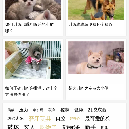
健康，
训练狗
狗不吃地上任何东西
加腰椎和后腿的压力。站起来的小
非常有必要！训犬师教你3招纠
柯基偶尔这样做一两下还没关系，
正！
但是长期这样下去会导致它们身
如何训练出乖巧听话的小猫
训练狗狗玩飞盘10个建议
体...
咪？
前言：猫咪不是小型犬，因此训练
建议你永远不要把飞盘扔给你的狗
猫和
训练狗
不完全是一回事儿。一
去让它自己玩，因为它会把飞盘嚼
般而言，对于习惯了
训练狗
或其它
烂。一旦它开始能够捕捉到短抛，
动物的人来说，训练猫咪的过程更
逐渐地增加距离。尽量使你扔出的
有挑战性，因为与其它宠物相比，
飞盘是直线的。可以以每抛十个飞
小猫咪更独立，而且也不太在意人
盘为一组，统计百分比。1、最初
类的意见。但是，通过适当的技巧
的时候可以用一个球或一个小棍教
和足够的耐心...
你的狗去接。
如何正确训练狗排泄，这十个
柴犬训练之定点大小便
方法够你用了
饲养狗狗最头疼的事莫过于它们在
那么该怎么
训练狗
狗定点大小便的
家里随地大小便了，这样的行为不
问题呢。首先，一定要记住，我们
压力
控制
健康
乱咬东西
喂食
熊猫
牵引绳
仅让家里变得肮脏不堪，同时气味
要以奖励为引导，最好不要去打
磨牙玩具
最可爱的狗
口腔
怎么训练
好奇心
更是让人难以接受。而且有的狗狗
骂，因为之前也说过，柴犬其实很
破坏
客人
吃饱了
新手
在一天之中要排泄好几次，这可真
聪明，他们的报复心也比较强，一
养狗必备
护理