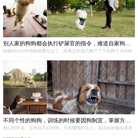
别人家的狗狗都会执行铲屎官的指令，难道自家狗狗智商不够?
转眼间2019年很快就要过去了，距离过年也只剩下了不到两个月的时
间，每到春节的时候，我们总是会到各家各户串门，小孩子嘴里还会
喊着：“恭喜发财，红包拿来。”也不知道从什么时候，大家开始流行
让狗狗进行作揖，看着狗狗做着恭喜发财的姿势，实在是又萌又想
笑，还能获得许多好感呢！
训练狗
狗作揖真的有那么困难吗？
不同个性的狗狗，训练的时候要因狗制宜，掌握方法并不是最重要的
我们经常说，没有训不好的狗，只有懒惰的主人，这话说的确实是有
一定的道理，但是也有这样的情况，就是主人明明已经很努力的参照