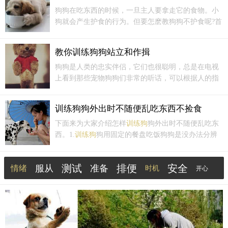
间犬主应有耐性及爱心反覆训练，一般的幼犬应可在八个月大前完成
狗狗在吃东西的时候，一旦主人要拿走它的食物。小
尿尿训练。
狗就会产生护食的行为。但要怎麽教狗狗不护食呢?首
先要了解,狗狗护食的原因：就是怕你把已经属于他的
食物拿走,否则他又何必护?而狗狗都已经在护食了,主
教你训练狗狗站立和作揖
人若是硬要去抢...
狗狗是人类的忠实伴侣，它们也很聪明，总是在电视
上看到那些宠物狗狗们非常的听话，可以根据人的指
令做不同的动作！今天就来说说如何训练自家的宠物
狗站立和作揖。站 立训练时，先令犬坐下，然后轻轻
训练狗狗外出时不随便乱吃东西不捡食
提拉牵引带，发出“站”的口令和手势(右臂向犬的方向
伸出，手心向上)。
下面来为大家介绍怎样
训练狗
狗外出时不随便乱吃东
西。1.
训练狗
狗用固定的餐盘吃饭狗狗是没办法分辨
食物干净好坏的，只会把东西往嘴巴里面塞，因此家
长需要训练它用固定餐盘用餐，培养它只吃餐盘内食
测试
排便
安全
服从
准备
情绪
物的习惯，让它知道餐盘外的东西不能吃，并且能够
时机
开心
很好地执...
记忆
问题