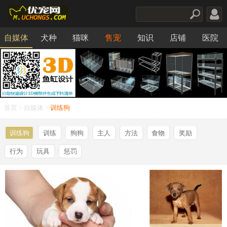
自媒体
犬种
猫咪
售宠
知识
店铺
医院
食品
首页
>
自媒体
>
训练狗
训练狗
训练
狗狗
主人
方法
食物
奖励
行为
玩具
惩罚