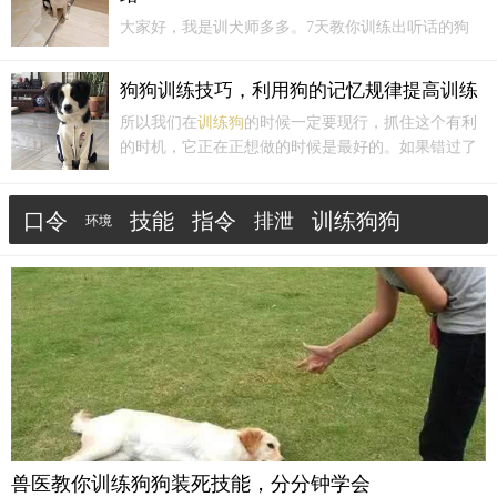
大家好，我是训犬师多多。7天教你训练出听话的狗
狗。今天跟大家讲一下我们在
训练狗
狗坏习惯的时候
需要的时机、力度、部位、情绪，我们只有在
训练狗
狗狗训练技巧，利用狗的记忆规律提高训练
狗的时候把这四个要素掌握好，它才可以既听话又开
所以我们在
训练狗
的时候一定要现行，抓住这个有利
心地跟我们人在一起。
的时机，它正在正想做的时候是最好的。如果错过了
这个时机，我们就等下一次机会。有一些主人在纠正
狗坏习惯的时候非常的犹豫不果断。第一个你没有抓
口令
技能
指令
训练狗狗
排泄
住这个时机，第二个给了它时机钻空子。如果我们训
环境
练的时机不...
坏习惯
小狗
纠正
训练方法
兽医教你训练狗狗装死技能，分分钟学会