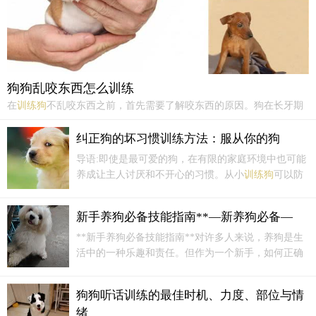
狗狗乱咬东西怎么训练
在
训练狗
不乱咬东西之前，首先需要了解咬东西的原因。狗在长牙期
和换牙期时，会因为口腔不适而出现咬东西的行为。此外，狗的好奇
心也会驱使其去咬东西。因此，
训练狗
不乱咬东西需要采取以下方
纠正狗的坏习惯训练方法：服从你的狗
法：1. 给狗提供磨牙玩具可以满足其口腔活动的需求，同时也可以让
导语:即使是最可爱的狗，在有限的家庭环境中也可能
狗发泄精力，减少其焦虑和无聊的情绪。
养成让主人讨厌和不开心的习惯。从小
训练狗
可以防
止坏习惯，防患于未然。即使是最可爱的狗，也有可
能在有限的家庭环境中养成讨厌和不快乐的习惯。从
新手养狗必备技能指南**—新养狗必备—
小就顺从
训练狗
，可以防止坏习惯，预防总比有坏习
惯更容易纠正。
**新手养狗必备技能指南**对许多人来说，养狗是生
活中的一种乐趣和责任。但作为一个新手，如何正确
地保养和
训练狗
已经成为一个巨大的挑战。以下是一
个详细的新狗技能指南，帮助你在养狗的路上更加平
狗狗听话训练的最佳时机、力度、部位与情
静。**一、准备狗的物品**在接狗回家之前，一定要
绪
准备一些基本的东西。