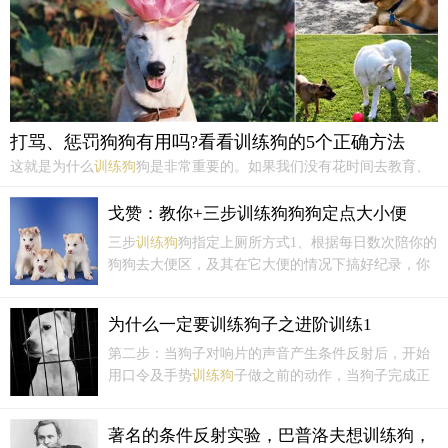
打骂、惩罚狗狗有用吗?看看训练狗的5个正确方法
这就是为什么
训练狗
狗是非常重要的。如果我们没有花时间去教育、
纠正狗狗的日常行为，这可能导致以下几种反应：（1）逃跑。严重的
话，如果狗狗感到走投无路，它可能要保护自己，就是反击。之所以
戈赞：教你+三步训练狗狗狗定点大小便
出现狗咬人的情况，很多时候都是因为来自外部力量对它们造成了...
三步
训练狗
狗指定上厕所方式1、根据每日数次陪你的
狗狗去大便区，及其在它大便的情况下搞好纪录，你
也就能尽快预测分析它下一次必须出门大便的時间。
2、次之，把狗狗送到恰当的大便地址，并且用轻快的
为什么一定要训练狗子之进阶训练1
语气说出你想和大便取得联系的词，例如“丫丫，尿尿
去，拉屎去”。
第二步：当狗子对响片的声音产生条件反射后，开始
用口令及手势
训练狗
子做之前的动作，当狗子完成正
确的行为，先口头说“乖”或“yes”后按下响片并随之给
予零食奖励，重复以上步骤并渐次较少按响片第三
著名的条件反射实验，巴普洛夫想训练狗，
步：更换各种不同的环境重复以上训练，以避免被狗