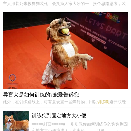
主人用装死来教狗狗装死，会笑掉人家大牙的一、换个思路思考，装
死=狗狗躺下，那么我们
训练狗
狗装死，就是
训练狗
狗躺下，那就简单
很多了。我们可以用手将狗狗慢慢推到，推到它完全躺在地上，这时
候就要配合口令，比如：你用手做着枪的姿势，然后发错打枪的声...
导盲犬是如何训练的?宠爱告诉您
此外，在训练路线上，可有意设置一些障碍物，用以
训练狗
避开或绕
行通过的能力，这对于导盲犬的训练是很重要的。⑸训练中还要培养
狗抵制外界的诱惑，顺利完成自己任务的能力。请人等在路边，狗过
训练狗到固定地方大小便
来时抛出食物，当它要吃时，训练人就应及时制止。还要
训练狗
带
=====封面=====# 一步步教你如何训练你的狗狗到固
领...
定地方大小便演讲人：小火箭=====目录=====#