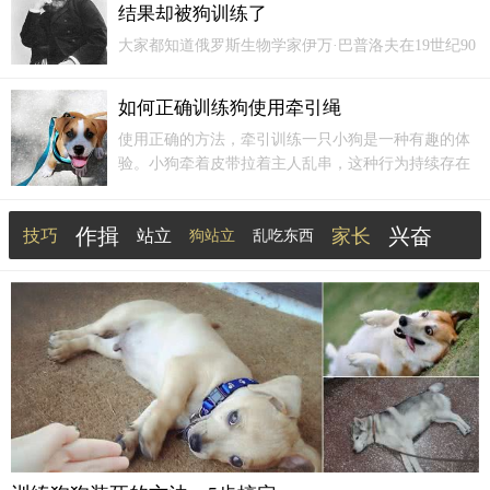
结果却被狗训练了
子被...
大家都知道俄罗斯生物学家伊万·巴普洛夫在19世纪90
年代做的著名实验：他在每次给狗喂食的时候都按
铃，一段时间以后，即使在按铃的时候不喂食，狗也
如何正确训练狗使用牵引绳
会分泌唾液。他把这种现象称为条件反射。在巴普洛
使用正确的方法，牵引训练一只小狗是一种有趣的体
夫的最新传记中，记载了他做这个试验早期失败的经
验。小狗牵着皮带拉着主人乱串，这种行为持续存在
历。因为使用的狗太聪明，本来想
训练狗
的他，被狗
的原因是：所有者身体不够强无法阻止；错误的训练
训练了。
习惯，有时会纠正，有时则不会。训练小狗使用牵引
作揖
兴奋
家长
技巧
站立
皮带，就像教其他行为一样。
狗站立
乱吃东西
笼子
妈妈
条件反射