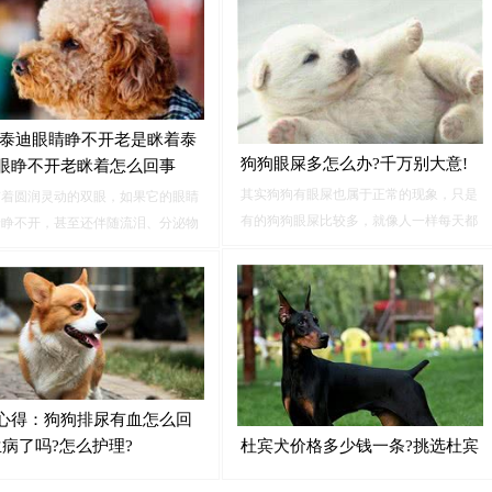
因并给出相应的改善对策，希望能帮助狗
形成硬团，很容易清理。1、当狗狗产
狗摆脱泪痕的困扰。一、饮食过咸不爱喝
褐色眼屎时...
水又喜欢吃重口油腻食物的狗狗，上火以
后就会刺激泪液分泌，眼屎、泪痕就会随
之出现。
:泰迪眼睛睁不开老是眯着泰
狗狗眼屎多怎么办?千万别大意!
眼睁不开老眯着怎么回事
其实狗狗有眼屎也属于正常的现象，只是
有着圆润灵动的双眼，如果它的眼睛
有的狗狗眼屎比较多，就像人一样每天都
着睁不开，甚至还伴随流泪、分泌物
会有眼屎。家长们会担心狗狗眼屎过多有
等情况，那是不太正常的，需要宠主
什么问题，如果眼屎量过多，或者发生颜
关注，看看是什么原因引起的，要针
色变化那就要引起注意了，也有可能是疾
地去处理解决。一、眼部受刺激感染
病引起的信号，所以家长们平常要多多细
眼睛是比较敏感的...
心的观察哦。
心得：狗狗排尿有血怎么回
生病了吗?怎么护理?
杜宾犬价格多少钱一条?挑选杜宾
是不是纯种的5种方法?
排尿时有血，可能是发情期带来的假
杜宾犬价格多少钱一条呢？一般的来说看