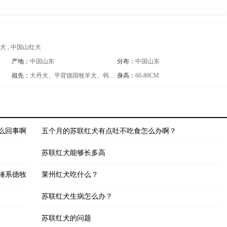
红犬 , 中国山红犬
产地：
中国山东
分布：
中国山东
祖先：
大丹犬、平背德国牧羊犬、韩国杜莎犬、山东细犬、日本狼青犬与当地犬杂交
身高：
60-80CM
么回事啊
五个月的苏联红犬有点吐不吃食怎么办啊？
苏联红犬能够长多高
锤系德牧
莱州红犬吃什么？
苏联红犬生病怎么办？
苏联红犬的问题