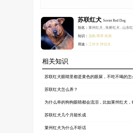
苏联红犬
Soviet Red Dog
别名：
莱州红犬 , 朱桥红犬 , 山东
知识：
选购
喂养
疾病
用途：
工作犬
伴侣犬
相关知识
苏联红犬眼睛里都是黄色的眼屎，不吃不喝的怎
苏联红犬怎么养？
为什么串的狗狗眼睛都会流泪，比如莱州红犬，
苏联红犬几个月能长成
莱州红犬为什么不听话