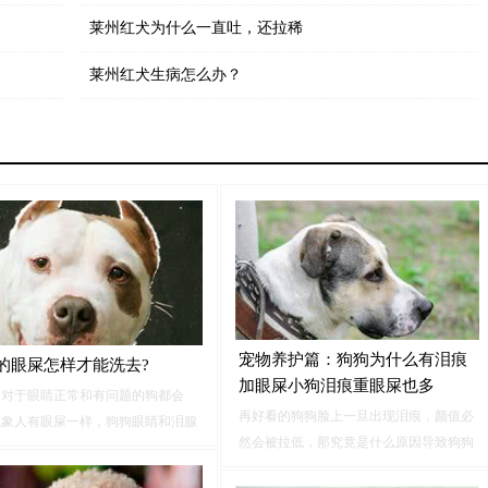
莱州红犬为什么一直吐，还拉稀
莱州红犬生病怎么办？
宠物养护篇：狗狗为什么有泪痕
的眼屎怎样才能洗去?
加眼屎小狗泪痕重眼屎也多
屎对于眼睛正常和有问题的狗都会
再好看的狗狗脸上一旦出现泪痕，颜值必
就象人有眼屎一样，狗狗眼睛和泪腺
然会被拉低，那究竟是什么原因导致狗狗
有分泌物，通常状态下狗眼屎都是浅
出现泪痕和眼屎呢？下面就来具体分析原
，干了以后变成褐色，有的时候在内