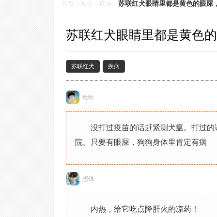
首页
>
知识
>
疾病
>
苏联红犬眼睛里都是黄色的眼屎
苏联红犬眼睛里都是黄色的
苏联红犬
疾病
欧欧
没打过疫苗的话赶紧测犬瘟。打过的
院。只要有眼屎，狗狗身体里肯定有病
想钱
内热，给它吃点降肝火的凉药！