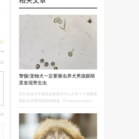
相关文章
57
:25
警惕!宠物犬一定要驱虫养犬男孩眼睛
里发现寄生虫
四川农业大学谢跃副教授与中山大学丁小燕教授
团队合作撰写的病例报道《Ocular toxocariasis
presenting as leukocoria（表现为白瞳症的眼弓蛔
:33
虫病）》在《柳叶刀-感染病学》上发表。