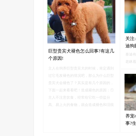
象。只是通常情况下狗狗每天的眼屎量并
眼角
不会太多，如果狗狗的眼屎突然增多，又
生大量
或是出现了其它的颜色，那么很有可能就
是狗狗的身体出现了一些问题。
关注
迪狗
巨型贵宾犬褪色怎么回事?有这几
泰迪
个原因!
老眯
主人在饲养巨型贵宾犬的时候，肯定遇到
增多
过它毛发褪色的情况吧，那么为什么巨型
给予
贵宾犬会褪色了？其实是有几个原因的，
对性
下面一起来看看吧！造成褪色的原因：①
狗狗的
主人不注意饮食，经常给它吃一些盐分
高、易上火的食物，就会造成褪色和泪痕
发生。
养宠
事?
狗狗