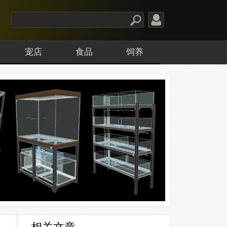
宠店
食品
饲养