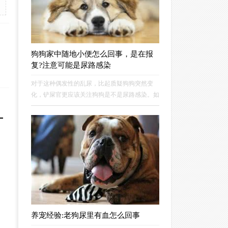
狗狗家中随地小便怎么回事，是在报
复?注意可能是尿路感染
对于这种偶发性的乱尿，比起质疑狗狗突然变
化，铲屎官更应该关注狗狗是不是尿路感染。如
果狗狗出现尿频、尿少、排尿疼痛、漏尿或尿失
禁、尿液变色、尿液腥臭味、烦躁紧张等都要注
意，可能是尿路感染，多数是由细菌直接感染引
起。
养宠经验:老狗尿里有血怎么回事