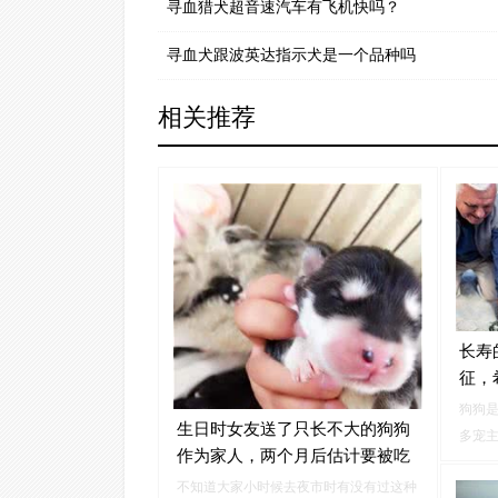
寻血猎犬超音速汽车有飞机快吗？
寻血犬跟波英达指示犬是一个品种吗
相关推荐
长寿
征，
狗狗
生日时女友送了只长不大的狗狗
多宠
作为家人，两个月后估计要被吃
到天
垮了
不知道大家小时候去夜市时有没有过这种
是只