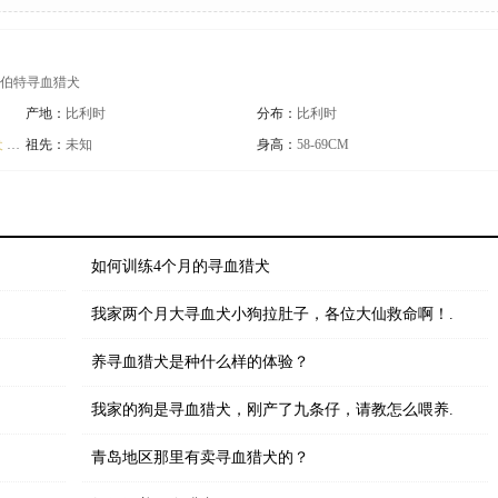
圣胡伯特寻血猎犬
产地：
比利时
分布：
比利时
犬
嗅猎犬
祖先：
未知
身高：
58-69CM
如何训练4个月的寻血猎犬
我家两个月大寻血犬小狗拉肚子，各位大仙救命啊！.
养寻血猎犬是种什么样的体验？
我家的狗是寻血猎犬，刚产了九条仔，请教怎么喂养.
青岛地区那里有卖寻血猎犬的？