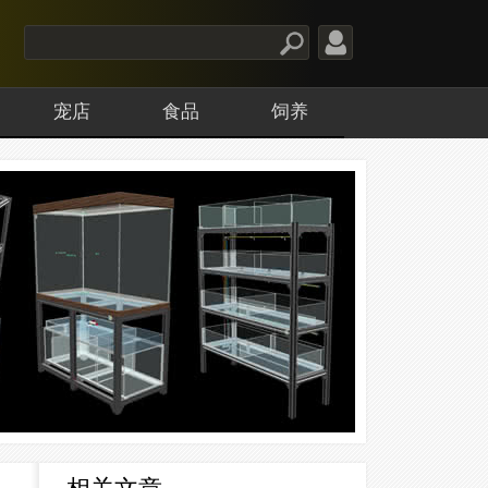
宠店
食品
饲养