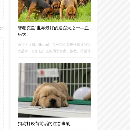
罪犯克星!世界最好的追踪犬之一—血
 20
猎犬!
血猎犬（Bloodhound）是一种具有极佳嗅觉的猎
犬品种，它们被广泛应用于警察、搜救、狩猎等
领域。血猎犬的起源可以追溯到公元7世纪的比
利时，其祖先可能是古代罗马的战争犬和踏猎
犬。血猎犬通常被认为是世界上最优秀的嗅觉犬
之一，其嗅觉能力甚至超过了一些科学仪器。
狗狗打疫苗前后的注意事项