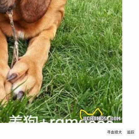
寻血猎犬
追踪