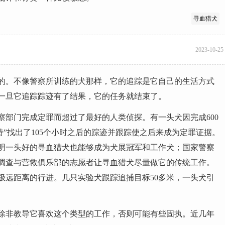
寻血猎犬
2023-10-25
的。不像警察所训练的犬那样，它的追踪是它自己的生活方式
一旦它追踪踪迹有了结果，它的任务就结束了。
察部门完成定罪而超过了最好的人类侦探。有一头犬因完成600
特”找出了105个小时之后的踪迹并跟踪使之后来成为定罪证据。
证明一头好的寻血猎犬也能够成为犬展冠军和工作犬；国家警察
调查与营救俱乐部的志愿者让寻血猎犬尽量做它的传统工作。
极远距离的行进。几只实验犬跟踪追捕目标50多米，一头犬引
除非教导它喜欢这个类型的工作，否则可能有些固执。近几年