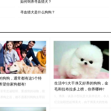
如何饲养寻血猎犬？
寻血猎犬是什么狗狗？
的狗狗，通常都有这5个特
生活中5大干净又好养的狗狗，金
希望你家狗都有!
毛和拉布拉多上榜，你养哪种?
是非常忠诚聪明、重感情的动物，很
1、博美：谈及小型玩赏犬及伴侣犬，令人
主养狗之后，都不愿看到狗狗太早回
们立刻联想起博美犬，由于博美犬的性格
国！虽然狗狗的寿命只有十多年，但
极其外向且活泼可爱，深受广大爱宠人士
要你家狗狗有下面这5个特征，说明它