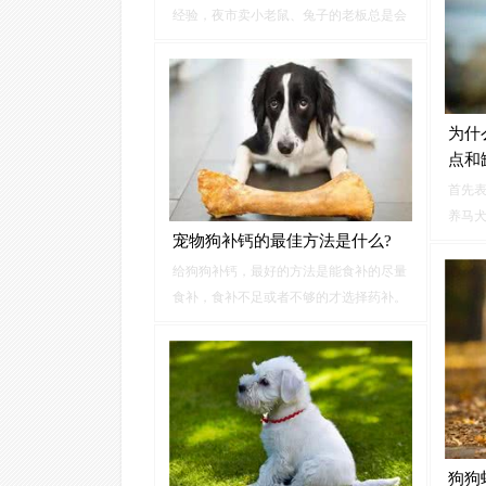
经验，夜市卖小老鼠、兔子的老板总是会
还会很
说「这个长不大啦！很好养」为的就是吸
健康长
引你的注意，好让你买这些动物回家。但
是他们真的长不大吗？（其实国内动保法
已经规定，不能在夜市贩卖活体动物了
为什
喔！
点和
首先
养马
宠物狗补钙的最佳方法是什么?
马里
犬，
给狗狗补钙，最好的方法是能食补的尽量
都胜
食补，食补不足或者不够的才选择药补。
犬，
本文两千多字，纯干货，推荐用品只推荐
品类，不推荐品牌，非商业文。一、宠物
狗食补补钙狗狗缺钙不严重的话，只要饮
食中增加含钙量多的食物就可以补钙了，
不用太着急用钙片等保健品和药品。
狗狗