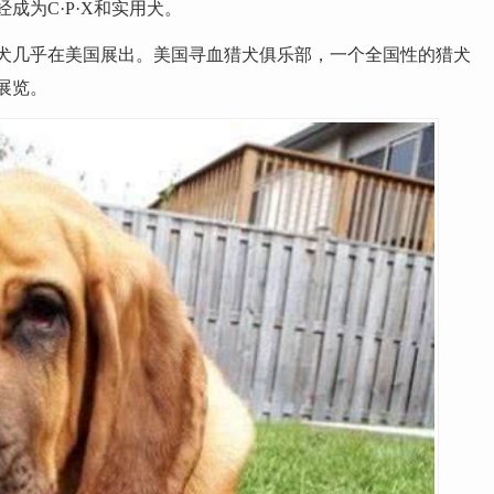
成为C·P·X和实用犬。
犬几乎在美国展出。美国寻血猎犬俱乐部，一个全国性的猎犬
展览。