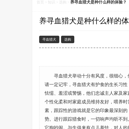
首页
>
知识
>
选购
>
养寻血猎犬是种什么样的体验？
养寻血猎犬是种什么样的体
寻血猎犬
选购
寻血猎犬举动十分有风度，很细心，
请一定记牢，寻血猎犬有护食的生长习性
怯懦、羞涩或警惕，他们忠诚主人家及家
个性化柔和对家庭成员维持友好，喂养时
素，跟踪性的游戏就是它的印象最深刻的
势。进行跟踪猎食时，一切响声均听不到
它狗吵闹。与生俱来有点儿羞怯，对人的