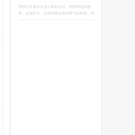
狗狗已经逐步走进大家的生活，狗狗很老实憨
厚，忠诚护主，但是狗狗也是有脾气的时候，有
脾气的时候很有可能会咬人，狗狗在咬人的情况
下一般分为两种，一种是主动咬人，一种是被动
咬人。被动咬人的狗狗，实际上是狗怕你，是实
在没有地方躲了，躲也躲不掉了，他才开始咬
你。