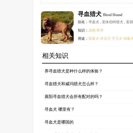
寻血猎犬
Blood Hound
别名：
寻血犬 , 圣休伯特猎犬 , 
知识：
选购
喂养
用途：
家庭犬
伴侣犬
守卫犬
缉毒
相关知识
养寻血猎犬是种什么样的体验？
寻血猎犬和威玛猎犬怎么样？
襄阳寻血猎犬会所有配对的吗？
寻血犬 哪里有？
寻血犬是哪国的