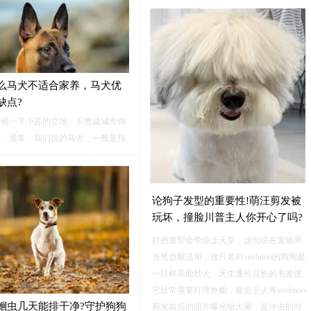
的喜爱。作为小型玩赏犬的博美来讲，可
比其他同龄狗“长寿”！1、走路带风
不能只看其外表的小巧身材，遇到突发事
寿的狗狗...
件时，博美也会展现出自己的威武状态，
保护自己及保护主人，偶尔也会撒娇。
么马犬不适合家养，马犬优
缺点?
表明一下小苏的立场：不赞成城市饲
犬。通常，我们说的马犬，一般是指
努阿犬，又称比利时马里努阿犬。马
无论智商、灵活性、服从性、可训性
过其它工作犬，时常给人们训为保镖
论狗子发型的重要性!萌汪剪发被
护卫犬。
玩坏，撞脸川普主人你开心了吗?
好的发型会带你上天堂，这句话在宠物界
当然也能适用，这只名叫yeolmoo的狗狗是
一只棉花面纱犬，天生蓬松且长的毛发使
它经常需要打理外貌，最近主人将yeolmoo
蛔虫几天能排干净?守护狗狗
剪发前后的照片曝光给大家，超冲击的对