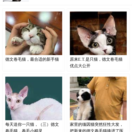
给大家说的是被称为猫界的"卷毛狗"猫，你们知道这
种猫是谁吗，这种猫的出现可以追溯到上个世纪50年
代，这种猫就是德文卷毛猫。
德文卷毛猫，最合适的新手猫
原来E.T.是只猫，德文卷毛猫
优点大公开
德文卷毛猫：一种独特而迷人的猫
1982年斯皮尔伯格导演的一部《外
咪如果你正在寻找一种与众不同的
星人E.T.》塑造了电影史上最经典
猫咪，那么德文卷毛猫可能正是你
的外星生物形象之一，但是你能想
的理想选择。它们是一种来自英国
到荧幕上这个可爱搞怪的外星人
的独特品种，以其柔软卷曲的被毛
E.T.原型其实是一直猫吗？电影
和温和的性格而备受喜爱。德文卷
《外星人E.T.》海报E. T.的原型正
毛猫的生理特征十分独特。
是原产自英国的德文卷毛猫，这个
大眼睛小短脸的小家伙又叫德文帝
每天送你一只猫，（三）德文
家里的缅因猫突然狂性大发，
王猫。
卷毛猫，卷毛小精灵
把新来的德文卷毛猫揍进了医