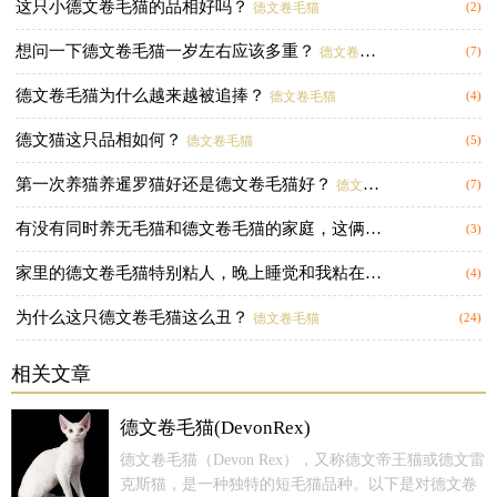
这只小德文卷毛猫的品相好吗？
德文卷毛猫
(2)
想问一下德文卷毛猫一岁左右应该多重？
德文卷毛猫
(7)
德文卷毛猫为什么越来越被追捧？
德文卷毛猫
(4)
德文猫这只品相如何？
德文卷毛猫
(5)
第一次养猫养暹罗猫好还是德文卷毛猫好？
德文卷毛猫
(7)
有没有同时养无毛猫和德文卷毛猫的家庭，这俩性格各方面适合一起养嘛？同时养是什么体验？
(3)
家里的德文卷毛猫特别粘人，晚上睡觉和我粘在一起，一直咕噜咕噜睡不着怎么办？
(4)
为什么这只德文卷毛猫这么丑？
德文卷毛猫
(24)
相关文章
德文卷毛猫(DevonRex)
德文卷毛猫（Devon Rex），又称德文帝王猫或德文雷
克斯猫，是一种独特的短毛猫品种。以下是对德文卷