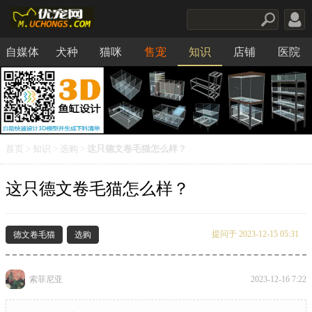
自媒体
犬种
猫咪
售宠
知识
店铺
医院
食品
首页
>
知识
>
选购
>
这只德文卷毛猫怎么样？
这只德文卷毛猫怎么样？
提问于 2023-12-15 05:31
德文卷毛猫
选购
索菲尼亚
2023-12-16 7:22