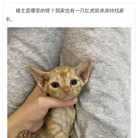
楼主是哪里的呀？我家也有一只红虎斑弟弟待找家
长。