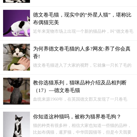
毛猫的详细介绍：一、起源与命名起源：德文卷毛猫
起源于1960年的英国德文郡，是在一个废弃的锡矿附
德文卷毛猫，现实中的“外星人猫”，堪称比
近被发现的。
布偶猫完美
近年来宠物市场上出现一个新的猫品种，叫“德文卷毛
猫”，美国电影《E.T外星人》就是根据它设计出来
的。这种猫一出现，直逼布偶猫的价格，甚至有人堪
为何养德文卷毛猫的人多?网友:养了你会真
称它比布偶猫完美，那么我们今天就来了解一下这
香!
位“外星人猫”。
德文卷毛猫进入了大家的视野，它就像一只长了毛的
无毛猫，但是颜值更高了，可以说是更符合大众的审
美，很多网友养了之后表示，养了你会真香！为何
教你选猫系列，猫咪品种介绍及品相判断
养“德文卷毛猫”的人多？“优秀的陪伴猫”德文卷毛猫
（17）—德文卷毛猫
是一只安静乖巧的猫咪...
血统来源1960年，在英国德文郡又发现了一只卷毛
猫。它是继1950年在英国柯尼斯郡发现的柯尼斯猫后
的又一卷毛猫。起初，人们以为这两种猫有血缘关
你知道这种猫吗，被称为猫界卷毛狗？
系。但是用它们交配生的都是直毛的猫，这就证明德
猫的种类有很多种，相信大家也知道一些猫的品种，
文猫和柯尼斯猫是两种不同基因形成的。
比如布偶猫，暹罗猫，中华田园猫等，但是今天我要