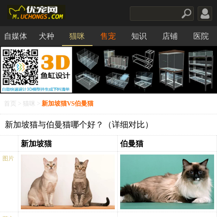
自媒体
犬种
猫咪
售宠
知识
店铺
医院
食品
首页
>
猫咪
>
新加坡猫VS伯曼猫
新加坡猫与伯曼猫哪个好？（详细对比）
新加坡猫
伯曼猫
图片