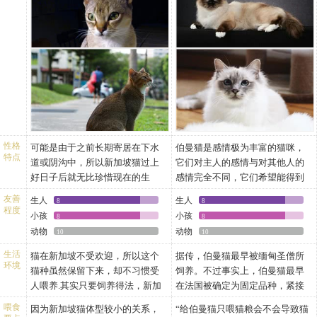
鼻子：短。
和尾的颜色形成对比。
的。是如今被公认的所有猫品种
猫也能很好相处。据传说，伯曼
四肢：长度适中。
外型：中型至大型。身体及头部
中体型最幼小的猫种。该猫外型
猫最早被缅甸圣僧所饲养。不过
毛发：古象牙底色及毛尖染上深
均很强壮，而且重心低，予人一
优雅，大耳朵和有如画了眼线般
事实上，伯曼猫最早在法国被确
啡色(深棕色的刺鼠斑纹)，有光
种结结实实的感觉。耳尖略圆。
的大眼睛，都能予人深刻印象。
定为固定品种，紧接着在英国也
泽、服帖。
前爪顶端为白色，一直到腿部后
注册了这一品种。
不少人在第一次见到新加坡猫时
面也全为白色。一双得天独厚的
都会有这样的印象——长得很像
蓝宝石眸子，四只像戴上雪白手
兔子，但大家可不要被它们的外
套的脚掌，再加上扑朔迷离的身
表所蒙蔽了，新加坡猫虽然外表
世，令被称为"缅甸圣猫"的伯曼猫
柔弱，但它们的肌肉却很结实，
散发出独特的气质。
性格
可能是由于之前长期寄居在下水
伯曼猫是感情极为丰富的猫咪，
打起架来也完全不输大猫。
头部：头前部向后方倾斜，稍呈
特点
道或阴沟中，所以新加坡猫过上
它们对主人的感情与对其他人的
从以上描述中，我们可以发现新
凸状。面颊肌肉发达，呈圆形。
好日子后就无比珍惜现在的生
感情完全不同，它们希望能得到
加坡猫还是比较容易辨别的，如
脸面毛短，但颊外侧毛长，胡须
活，它们非常粘自己的主人，好
主人的关注和宠爱，也希望主人
果想要购买一只新加坡猫，买家
密。
友善
生人
生人
8
8
像生怕哪天又会被遗弃一样。当
能抽出时间多陪陪它们。饲养伯
程度
根据它们的外形特征就可以将它
耳朵：中等长度。耳朵大而向前
小孩
小孩
8
8
你在家时，它们可能会跟着你的
曼猫的人可能会发现，猫咪虽然
们与其他猫咪区分开来。因为新
竖立，耳端稍浑圆，两耳尖间距
动物
动物
10
10
脚步走，偶尔还会冲你叫两声或
跟自己很亲密，但是对于其他
加坡猫在国内并不多见，饲养的
宽，两耳根部间距适中，面颊和
是在你腿边磨蹭两下，这都是求
人，它们确并不那么“友好”，想
生活
猫在新加坡不受欢迎，所以这个
据传，伯曼猫最早被缅甸圣僧所
人也很少，所以想要购买一只新
耳朵都呈现颇具特征的“V”字形，
环境
关注的表现，主人不妨摸摸它
要抱一抱它们可能都会被它们直
猫种虽然保留下来，却不习惯受
饲养。不过事实上，伯曼猫最早
加坡猫并不容易，而且对猫咪不
与头部轮廊十分协调。眼睛：又
们，它们会觉得很开心。
接拒绝。
人喂养.其实只要饲养得法，新加
在法国被确定为固定品种，紧接
了解的人可能会被一些不良商贩
圆又大，看起来好像会说话般，
新加坡猫还是一种开朗外向的猫
当然，也有些伯曼猫天生就不怕
坡猫虽性情文静，却很有感情，
着在英国也注册了这一品种。伯
所欺骗。
而且间距较宽。眼睛的颜色呈清
喂食
因为新加坡猫体型较小的关系，
“给伯曼猫只喂猫粮会不会导致猫
咪，它们并不会因为陌生人的到
生人，它们甚至能跟生人来个小
对主人十分忠诚，喜欢与人作
曼猫属于中型猫，有且仅有重点
澈的蓝色，深蓝比浅蓝较为理