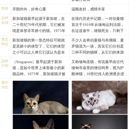
性格
开朗外向，好奇心重
温顺友好，感情丰富
品种
新加坡猫最早起源于新加坡，在
在现代历史中记载，一对伯曼猫
起源
二十世纪70年代初期，它们被发
首次于1919年从缅甸运到法国，
现是体形非常娇小的猫。1975年
在运送途中，雄猫死去，只剩下
Tommy回到了美国，并带回了3只
母猫及其腹中小猫，自始伯曼猫
形态
新加坡猫的第一形态特征可能就
不少人会将伯曼猫与布偶猫、暹
新加坡猫，开始了繁育。在1981
在欧洲不继发展，于1925年在法
特征
是其娇小的体型了，它们的体型
罗猫混为一谈，其实它们分别是
年由Hal和Tommy向CFA提出申
国被确认。但在二次大战期间，
之小可以让人将它们误认为是未
三种不同的猫咪，从它们的来源
请，并得到了CFA的允许，从此新
全欧洲的伯曼猫只剩余两只，为
发育成熟的猫咪，一般情况下，
地我们就能略窥一二，伯曼猫来
加坡猫开始了在CFA的注册和繁
了挽救这个频危的品种，繁殖家
品种
（Singapura）最早起源于新加
又称缅甸圣猫，传说最早由古代
它们的体重不会超过3kg，足以看
自缅甸，布偶猫诞生于美国，而
介绍
育，直到1988年，新加坡猫终于
唯有以异种交配方法，重新建立
坡，是如今世界上体形最小的家
缅甸寺庙里的僧侣饲养，视为护
出它们是有多小了吧。除
暹罗猫则原产于泰国。此外，它
得到了CFA的肯定与认可，并允许
这个品种。自始以后，一般伯曼
猫品种。1975年，新加坡猫才被
殿神猫，18世纪传入欧洲逐步进
了“小”之外，新加坡猫也有其固
们的体型也不尽相同，布偶猫为
新加坡猫参加冠军赛。
猫的注册必须最少有五代的纯种
带入美国，从此为世界各国所
化定型。伯曼猫体型较长，身上
定的特征，我们一起来看一下它
大型猫，而伯曼猫和暹罗猫体型
图片
血统。
识，成为了重要的宠物猫品种。
被毛主要是浅金黄色，脸，耳，
对比
们的形态特征详细描述。
中等大小。想要更好地认识伯曼
新加坡猫性格文静，对主人非常
腿尾等部分毛色较深，呈咖啡色
新加坡猫形态特征详细描述
猫与其他猫咪的区别，你必须了
忠诚，好奇心旺盛且动作敏捷。
或深灰色，四爪为白色。颜色分
头部：圆形，额上有M字斑纹标
解它们的形态特征。
新加坡猫，英文名Singapula，原
为海豹色，蓝色，丁香色，巧克
记。
伯曼猫详细形态特征描述
产新加坡。体型小巧玲珑，肌肉
力色，红色，奶油色和玳瑁色，
眼睛：杏仁眼，大，颜色为榛子
整体：伯曼猫的体型比典型波斯
结实，在猫中属侏儒一类，，成
所有的颜色都可以附加山猫纹。
色、绿色或黄色。
猫的体型长，而脸部较窄，躯干
长后的雌猫不足2公斤，最重的雄
伯曼猫聪明温柔，非常友善，活
耳朵：大，耳根较宽。
毛色为浅金黄色，与脸、耳、头
猫也极少有超过2.5公斤以上重量
泼好玩，喜欢亲近人类，与其它