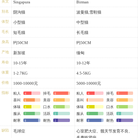
英文
Singapura
Birman
别名
阴沟猫
波曼猫,雪鞋猫
体型
小型猫
中型猫
毛长
短毛猫
长毛猫
身高
约50CM
约50CM
产地
新加坡
缅甸
寿命
10-15年
10-12年
体重
1-2.7KG
4.5-5KG
价格
1000-10000元
5000-10000元
指标
粘人
掉毛
粘人
掉毛
4
8
4
7
喜叫
美容
喜叫
美容
6
7
1
7
体味
口水
体味
口水
4
6
4
6
服从
活跃
服从
活跃
7
2
7
2
耐寒
耐热
耐寒
耐热
8
2
8
2
缺陷
毛球症
心室肥大症、髋关节发育不良、
多囊性肾病