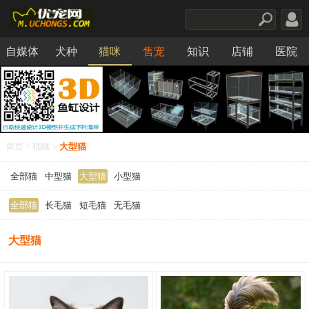
自媒体
犬种
猫咪
售宠
知识
店铺
医院
食品
首页
>
猫咪
>
大型猫
全部猫
中型猫
大型猫
小型猫
全部猫
长毛猫
短毛猫
无毛猫
大型猫