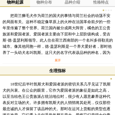
物种起源
物种分布
品种介绍
性格特点
把荷兰狮毛犬作为荷兰的国犬的事情与荷兰社会的动荡不安
的局面有关。这种不稳定像草原上的火种在法国革命前夕的一些
年里传遍了整个世界。荷兰国内被分成两大阵营，橘色的王公贵
族派和爱国者派。爱国者派主要由下层和中上层阶级构成，受吉
斯·德·盖瑟利斯领导。此人住在荷兰西南部的一个名叫多得勒克的
城市。像其他同胞一样，德·盖瑟利斯是一个养犬爱好者，那时他
养了一头幼犬名叫凯斯。这只犬的名字代表该品种的种名，因为
它变成了爱国者派的象征。菏兰狮毛犬出现于数不清的描写有关
展开
那时城市斗争的图画和卡通中。组成爱国者派的人坚信，荷兰狮
生理指标
毛犬是他们精神的典范，它是一头国犬。
在爱国者派把荷兰狮毛犬作为一种象征以前的一段时间里，尽管
有关怎样命名了荷兰狮毛犬的历史相当模糊，但那时候它主要以
18世纪后半叶凯斯犬和爱国者派的密切关系几乎见证了凯斯
驳船犬而著称。这种犬在曾大量出现在莱茵河上的驳船或一些小
犬的兴衰。在公众的眼里，它作为爱国者派的象征是如此之高，
的货船上工作过无数年。荷兰狮毛犬在荷兰最受青睐的那些时候
以至当桔色王公贵族派占统治地位时，很少有人愿意豢养这种代
这些船只很少超过200吨，因此这些船不可能容纳一头非常大的
表反对立场的犬。许多拥有凯斯犬的人悄悄将其处死，仅仅那些
犬。与用做驳船犬相比，大荷兰凯斯犬可能更多的还是用作宠物
最忠诚的人才保留了该品种的犬。那时在运河上货船的类型也逐
和看门护卫犬。但由于这些驳船犬随着驳船沿着运河连续地上下