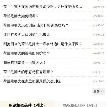
荷兰毛狮犬在国内市价是多少啊，另外在宠物犬中还.
(2)
08-06
荷兰毛狮犬如何喂养？
(2)
01-05
荷兰毛狮犬怎么训练 该犬扑咬训练技巧？
(1)
06-03
请问有多少人认识荷兰毛狮犬
(7)
05-22
刚抱回来的荷兰毛狮犬一直在外边叫是什么原因？
(5)
04-07
荷兰毛狮犬的被毛如何护理？
(4)
02-22
我家狗狗是荷兰毛狮犬么？
(2)
01-10
荷兰毛狮犬的形态特征有哪些？
(1)
11-15
荷兰毛狮犬在家里把屎尿尿怎么训练
(1)
11-06
更多>>
用途相似品种（对比）
指标相似品种（对比）