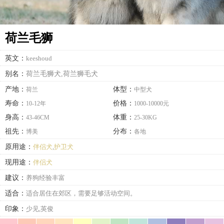
荷兰毛狮
英文：
keeshoud
别名：
荷兰毛狮犬,荷兰狮毛犬
产地：
体型：
荷兰
中型犬
寿命：
价格：
10-12年
1000-10000元
身高：
体重：
43-46CM
25-30KG
祖先：
分布：
博美
各地
原用途：
伴侣犬
,
护卫犬
现用途：
伴侣犬
建议：
养狗经验丰富
适合：
适合居住在郊区，需要足够活动空间。
印象：
少见,英俊