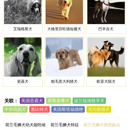
艾瑞格斯犬
大格里芬旺德短腿犬
巴辛吉犬
瓷器犬
粗毛意大利猎犬
欧亚大陆犬
关联：
美国恶霸犬
爱斯基摩犬
波兰低地牧羊犬
中华田园犬
惠比特犬
美国斯塔福德梗
克伦勃猎犬
阿图瓦猎犬
阿拉斯加雪撬犬
艾瑞格斯犬
松狮犬
荷兰毛狮犬幼犬能吃啥
荷兰毛狮犬特征
荷兰毛狮犬的优缺点
大格里芬旺德短腿犬
罗威纳
巴辛吉犬
比格
美国斗牛犬