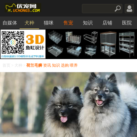
自媒体
犬种
猫咪
售宠
知识
店铺
医院
食品
首页
>
犬种
>
荷兰毛狮
资讯
知识
选购
喂养