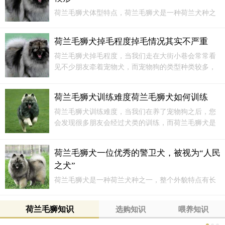
情。荷兰狮毛犬耐寒，柔软的软毛层很容易帮助它抵御寒冷。作
荷兰毛狮犬体型特点，荷兰毛狮犬是一种荷兰犬种之
为一种最富有深厚情感和招人喜爱的犬，许多世纪以来人们一直
一，整个外貌特点有长长的毛发，并且记忆力、反应
把荷兰狮毛犬作为理想的家庭伴侣和灵敏的护卫犬。
能力较好。因此，在很多时候我们都会看见荷兰毛狮
荷兰毛狮犬掉毛程度掉毛情况其实不严重
犬作为一种优秀的警卫犬...
荷兰毛狮犬掉毛程度，当我们走在大街小巷会常常看
见不少朋友牵着宠物犬，而宠物狗的类型种类较多，
有的朋友喜欢泰迪犬，而有的朋友喜欢荷兰毛狮犬。
荷兰毛狮犬训练难度荷兰毛狮犬如何训练
荷兰毛狮犬训练难度，当我们在养了宠物狗之后，您
会发现很多朋友会经过犬类的训练，而荷兰毛狮犬是
比较受欢迎的犬类品种之一。我们会发现荷兰毛狮犬
的外貌特点较为明显...
荷兰毛狮犬一位优秀的警卫犬，被视为“人民
之犬”
荷兰毛狮犬是一种荷兰犬种之一，整个外貌特点有长
长的毛发，并且记忆力、反应能力较好。因此，在很
多时候我们都会看见荷兰毛狮犬作为一种优秀的警卫
荷兰毛狮知识
选购知识
喂养知识
犬，在多数家庭，还有部队军队当中都会看见荷兰毛
狮犬的身影。