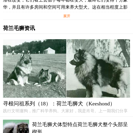
渐在改变，它们看上去似乎每年都在变大，最终它们变得十分豪
穿梭，接触的人也相对较多，因此驳船上的这些犬变得较为出
华，并且有许多房间和空间可用来养大型犬。这在相当程度上影
名。
响了凯斯犬的流行。
展开
荷兰狮毛犬起源于北极或可能是近北极地区，它和萨莫耶德犬、
豢养荷兰狮毛犬的低潮一直持续到1920年，这时南爵夫人贸易凡
松狮犬、猎糜犬、猎鹿犬、狐狸犬及博美犬同为一种属。它似乎
荷兰毛狮资讯
(Van)对这个古老的品种产生了兴趣，以至她着手进行了一项调查
与博美犬关系最为密切。一些权威人士认为博美犬是荷兰狮毛犬
看这个古老的品种到底还有多少只犬保存了下来。调查结果令人
经过选择性的培育而成。
非常吃惊。尽管这种犬不再引起公众的注意，但它们仍然保持着
的最初的样式，饲养荷兰狮毛犬的人有运河上的船长，有农民、
有货车司机等，有许多极为优秀的荷兰狮毛犬。该犬的拥有者们
甚至还保存着荷兰狮毛犬的品种系谱。
南爵夫人开始豢养荷兰狮毛犬，并作整个欧洲传播它们的故事。
10年内她把这个品种发展到这样一种局面:荷兰的荷兰狮毛犬俱乐
部成立了，并且在1933年荷兰DeReadVanBeheeropKynologis＇
chGebeid采纳了荷兰狮毛犬的品种鉴定标准。早在1925年，荷兰
狮毛犬便出现在英国，而且给人一种非常好的印象。1930年荷兰
寻根问祖系列（18）：荷兰毛狮犬（Keeshond）
狮毛犬被美国美犬俱乐部承认并登记注册。除了很少例外，荷兰
践行文明遛狗，推广科学养狗。大家好，我是肖哥。上一期我们分享
狮毛犬在美国早期的发展主要依赖于从英国进口，而相应地英国
了苏格兰牧羊犬（Collie Rough）的起源和历史，今天接着讲智商排名
的荷兰狮毛犬又是从荷兰和德国引进的。
第18的荷兰毛狮犬（Keeshoud）。
荷兰毛狮犬体型特点荷兰毛狮犬整个头部呈
荷兰狮毛犬漂亮、体态匀称、中等大小，面带机警和聪慧的表
楔形