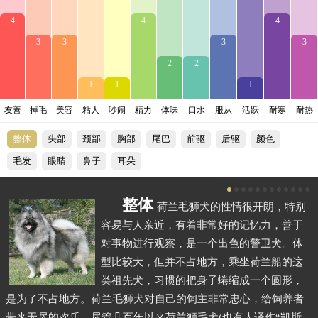
4
4
4
3
3
3
3
2
2
1
1
1
友善
掉毛
美容
粘人
吵闹
精力
体味
口水
服从
活跃
耐寒
耐热
整体
头部
颈部
胸部
尾巴
前驱
后驱
颜色
毛发
眼睛
鼻子
耳朵
整体
荷兰毛狮犬的性情很开朗，特别
容易与人亲近，有着非常好的记忆力，善于
对事物进行观察，是一个出色的警卫犬。体
型比较大，但并不占地方，乘坐荷兰船的这
类祖先犬，习惯的把身子蜷缩成一个圆形，
是为了不占地方。荷兰毛狮犬对自己的饲主非常忠心，给饲养者
带来无尽的欢乐。尽管几百年以来荷兰狮毛犬(也有人译作“凯斯