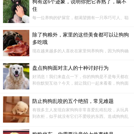
狗有这6个迹象，说明你把它养熟了，瞒不
呜呜声，难道它是在哭吗？其实狗狗发出呜呜声，并
住
不是它在哭泣，它代表着很多意思，需要主人根据狗
狗的状况来实际判断一下。
每一位养狗的铲屎官，都渴望拥有一只乖巧可人、聪
明伶俐、黏人可爱的狗狗。当你的狗狗展现出以下这
6 个迹象时，就意味着你已经成功地将它“养熟”啦，根
除了狗粮外，家里的这些美食都可以让狗狗
本瞒不住一点！一、肯让你摸它的小肚子狗狗的腹部
多吃哦
是它们的“敏感地带”，通常不会随意向他人展示。
现在越来越多的人喜欢在家里饲养狗狗，因为狗狗确
实会给我们的生活带来很多的乐趣，主人也会将狗狗
当成自己的家人一样对待。但是在平时的饲养过程
盘点狗狗面对主人的十种讨好行为
中，主人还是会遇到各种各样的问题，很多主人在生
好消息！我们来盘点一下，你的狗狗是不是每天都在
活中都是会让狗狗吃狗粮的，但是生活中还是有很多
和你默契互动？今天，就让我们一起来看看，狗狗面
的美食狗狗也是可以食用的哦。
对主人的十种讨好行为吧！作为宠物爱好者，我们每
个人都希望我们的狗狗能够表现出良好的行为，并与
防止狗狗乱咬的五个绝招，常见难题
我们建立更深厚的关系。
有很多主人发现自家狗狗非常喜爱乱啃乱咬，从玩具
到衣柜，似乎就没有它们不爱咬的东西。造成狗狗乱
咬的因素有很多，比如换牙、精力旺盛、单独在一个
空间太久等等。为了让狗狗们不再乱咬，主人不妨试