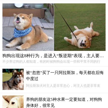
高吗，跟其他小狗比，智商算不算突出呢，一起来看一下吧。 一.智商
水平狮子狗的智商相当于人类6岁的孩子。它很听话，也很懂事，能听
懂你说的大部分话。
狗狗出现这8种行为，是进入“叛逆期”表现，主人要懂得及时应对
不少养过狗的人都知道，有的时候狗狗会出现一些和平常不同的行
为，甚至是开始变得不听话，这就跟养孩子一样，狗狗也会出现叛逆
期，在叛逆期的狗狗会有哪些表现呢，主人要清楚知道，能够及时训
被“忽悠”买了一只阿拉斯加，每天都在后悔
练，不让这类叛逆期延长，影响主人与狗狗的生活。
中度过
阿拉斯加犬对主人是非常忠心，对主人也是非常友
善，如果你真想养阿拉斯加的话，那么在饲养之前就
一定要思考清楚，千万不要因为被忽悠而买阿拉斯加
养狗的朋友这5种水果一定要知道，对狗狗
犬，不然你每天都会在后悔中度过。一、拆家胜过哈
身体好，很常见
士奇阿拉斯加拆家能力胜过哈士奇...