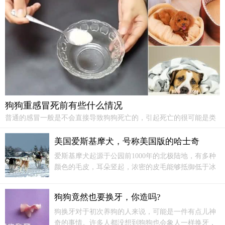
狗狗重感冒死前有些什么情况
普通的感冒一般是不会直接导致狗狗死亡的，引起死亡的很可能是类
似感冒症状的一些恶性传染病，比如犬瘟、冠状病毒感染等，感冒发
展至严重有可能转为支气管炎或是肺炎，也是会产生较大威胁，在狗
美国爱斯基摩犬，号称美国版的哈士奇
狗死亡前很可能会出现呼吸急促且困难、体温升高、不吃不喝、结膜
爱斯基摩犬起源于公园前1000年的北极陆地，有多种
红肿、严重脱水、休克、肠套叠等情况。
颜色的毛皮，耳朵竖起，浓密的皮毛能够抵御低于冰
点的温度。是一种难得的朋友狗。爱斯基摩犬的头部
宽且深，与其它的犬比起来不显得粗糙或笨拙，而且
狗狗竟然也要换牙，你造吗?
与它身体的比例恰当。
狗换牙对于初次养狗的人来说，可能是一件有点儿神
奇的事情。许多人都没想到狗狗也会象人一样换牙，