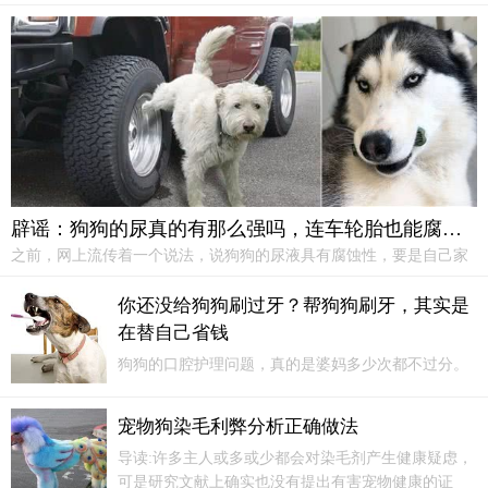
方，也会使它觉得不踏实。狗狗用后背顶着东西，然后脸冲外睡觉，
能够在危险的时候做出第一反应。狗狗喜欢在桌子底下或狭窄的空间
睡觉许多狗狗都喜欢在桌子下面睡觉...
辟谣：狗狗的尿真的有那么强吗，连车轮胎也能腐蚀？
之前，网上流传着一个说法，说狗狗的尿液具有腐蚀性，要是自己家
里的车停在路边，被狗狗往上撒尿的，不必过量久车胎就会爆。这个
消息一时间惶恐了很多的车主，因为自己也不可能24小时全天盯着自
你还没给狗狗刷过牙？帮狗狗刷牙，其实是
己的车，说不定狗狗趁自己不在的时候就往车上撒尿了呢！
在替自己省钱
狗狗的口腔护理问题，真的是婆妈多少次都不过分。
因为只有在狗狗年轻时，把口腔护理做到位了，狗狗
老了的时候才能更健康，不用你再操劳它牙齿问题，
宠物狗染毛利弊分析正确做法
自然省下不少心。一、为什么要给狗狗刷牙？如果主
导读:许多主人或多或少都会对染毛剂产生健康疑虑，
人愿意花时间给狗狗刷牙，从长远来看，是帮主人省
可是研究文献上确实也没有提出有害宠物健康的证
钱的好办法。