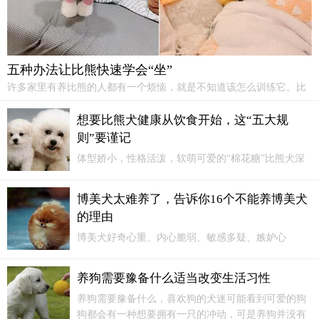
五种办法让比熊快速学会“坐”
许多家里有养比熊的人都有一个烦恼，就是不知道该怎么训练它。比
熊的性格十分的活泼，而且很聪明，要是正确训练可以学会很多的东
西。比熊的适应能力比较强，对主人忠诚，拥有坚强的个性。愉快的
想要比熊犬健康从饮食开始，这“五大规
态度是它的特点，易满足。
则”要谨记
体型娇小，性格活泼，软萌可爱的“棉花糖”比熊犬深
受大家的喜爱，是最受欢迎的宠物犬种之一。虽然在
狗界中，该犬种的寿命属于长寿类，但和人的寿命相
博美犬太难养了，告诉你16个不能养博美犬
比，它还是很短。所以，想要它长寿，想要它健康，
的理由
那就从饮食开始注意，谨记下面这五大规则！
博美犬好奇心重、内心脆弱、敏感多疑、嫉妒心
强……饲养博美犬，需要时时刻刻注意它们的心里感
受，并且为其提供稳定、安逸的生活环境，长期在外
养狗需要豫备什么适当改变生活习性
打拼，居住地点不固定的人不宜养博美犬。1、好奇心
养狗需要豫备什么，喜欢狗的犬迷可能看到可爱的狗
重博美犬的好奇心比较重...
狗都会有一种想要拥有一只的冲动，可是养狗并没有