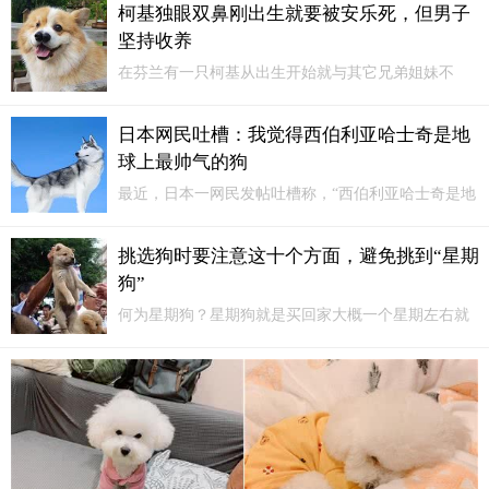
柯基独眼双鼻刚出生就要被安乐死，但男子
其实，好心人可以直接联系当地的流浪动物领养机
坚持收养
构，在那里来挑选一只自己心仪的猫猫狗狗回家哦~现
在人对事物的包容性更强了...
在芬兰有一只柯基从出生开始就与其它兄弟姐妹不
同，它的样子十分“奇怪”，不仅只有一只眼睛，而且
还有两个鼻子和两条肋骨……但是这只狗狗的父母却
日本网民吐槽：我觉得西伯利亚哈士奇是地
是曾在展会上获奖的狗狗，血统非常优良，在交配之
球上最帅气的狗
前还特意查过族谱，避免近亲繁殖，但还是出现了意
外，只有这只狗天生缺陷严重！
最近，日本一网民发帖吐槽称，“西伯利亚哈士奇是地
球上最帅气的狗，是别的狗无法模仿的那种帅气”。楼
主的观点引发了众多网友的讨论。1、かわいいぞ很可
挑选狗时要注意这十个方面，避免挑到“星期
爱哦2、デカくてバカだから飼い主しっかりしてない
狗”
と狂犬化する体型大...
何为星期狗？星期狗就是买回家大概一个星期左右就
会生病的狗。有些狗贩子为了获取利益，在一些原本
生病的狗体内注射药物使狗看上去差不多和正常狗一
样，以欺骗购买者。但星期狗并不是没有任何破绽，
只要细心观察，就会发现星期狗与正常狗的不同之
处，主要注意这十个方面。