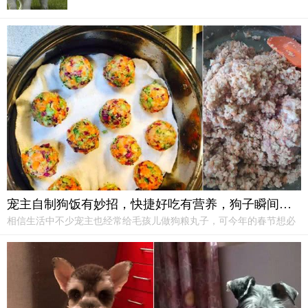
想象中的那么容易。在饲养小狗之前最好是做好充分
的豫备，不只是做好心理上的豫备，还要做好饲养的
豫备工作。
宠主自制狗饭有妙招，快捷好吃有营养，狗子瞬间变成小吃货
相信生活中不少宠主也经常给毛孩儿做狗粮丸子，可今年的春节想必
各位宠主都是在家不能出门，这位暖心的宠主给狗子改善生活自己做
起了狗粮，做一次能吃1个月！在家里闲着的宠主不妨试一试。食材准
备：1）首先一定要有肉...