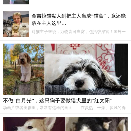
明，不过兽医师表示，化学药剂对宠物多多少少，还
是会让皮肤吸收，因此兽医师通常不太鼓励。即使业
金吉拉猫黏人到把主人当成“猫窝”，竟还能
者标榜无毒、天然染料...
趴在主人这里…
对猫主子来说，万物皆可当窝，包括铲屎官！国外一
位网友养了一只狗狗，和两只猫咪，看起来只有主人
是开心的样子哈哈~其中这只有些许潦草的金吉拉猫，
叫艾瑞克（Eric）。虽然看着脸臭臭的，很高冷的样
子，但它平时非常喜欢粘着主人。
不做“白月光”，这只狗子要做猎犬里的“红太阳”
动画片或者美剧里，常常有这样的画面——在炎热、干燥、多风的春
天，贝吉巴赛特格里芬旺代犬工作在荆棘密布的灌木丛中。贝基·巴塞
特·格里芬杂种猎兔能力很强。这种品种通常成群结队地猎食，以一种
典型的追踪野兔气味的方式，它们的鼻子靠近地面，尾巴摇摆，大声