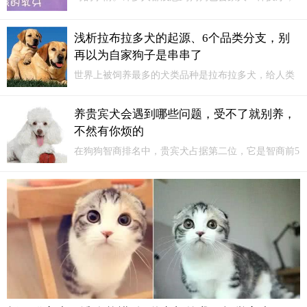
对于狗多大换牙和狗换牙应该注意的问题也从来都没
有考虑过，现在小编就要对初次养狗的并且从三个月
浅析拉布拉多犬的起源、6个品类分支，别
以下的幼犬养起的家长们，讲讲狗换牙的问题。
再以为自家狗子是串串了
世界上被饲养最多的犬类品种是拉布拉多犬，给人类
贡献最大的也是拉布拉多犬。因为一只合格的拉布拉
多导盲犬，可以改变一个盲人的一生，让他的生活便
养贵宾犬会遇到哪些问题，受不了就别养，
利许多。拉布拉多犬的性格稳重，还能胜任其它多种
不然有你烦的
场景下的工作，对人类的帮助很大。
在狗狗智商排名中，贵宾犬占据第二位，它是智商前5
名中唯一的小型犬，成年后体重大概是4公斤到8公
斤，因为体型小巧，所以不少人还是比较喜欢。贵宾
犬聪明不假，但在饲养过程中也会遇到很多问题，有
些人刚开始养感觉不错...