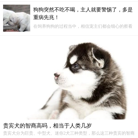
的阿拉斯加幼犬。总的来说，在购买阿拉斯加幼犬
狗狗突然不吃不喝，主人就要警惕了，多是
时，以下的选购原则你是必须要遵循的。1）选购阿拉
重病先兆！
斯加幼犬的最佳时期，应在阿拉斯加幼犬出生后2～4
月最为合适。
在饲养狗狗的过程当中，相信宠主们都会细心的察看
狗狗身体状况吧，要是说有一天你家狗狗突然出现不
吃不喝的情况，那么你就要警惕了，这多是狗狗重病
的先兆！1、狗狗有很多寄生虫如果你以前吃得好，你
会无缘无故地胃口不好，而且你的后毛粗糙或消瘦。
贵宾犬的智商高吗，相当于人类几岁
贵宾犬分为巨贵、中型犬、迷你2犬三种类型，那么这三种贵宾的智商