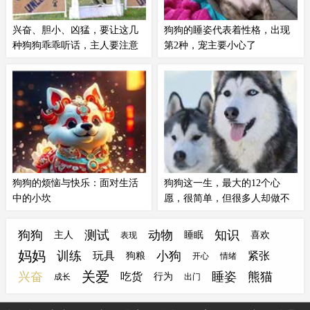
起陪主人干活的狗子，谁不想拥有
是忠诚的，因为把你当成主人、对
兴奋、胆小、凶猛，要让这几
狗狗的睡姿代表着性格，出现
呢？
你足够重视才会有这样的表现。
种狗狗乖乖听话，主人要注意
第2种，宠主要小心了
这些
如果你家狗狗有坏习惯，其实上网
狗狗的行动表现，可以反映它们的
搜一下就能找到训犬师都在用的方
内心想法，狗狗处于不同的心情状
法，用这些方法训练纠正即可。但
态，睡觉的姿势也会不一样哦。狗
也不少主人表示，明明都按照方法
狗的睡姿代表着性格，出现第2
一步一步来，但狗狗就是不听，这
种，宠主要小心了！第1种、前肢
是怎么回事呢？其实，训犬有两大
伸直，超人睡姿狗狗的肚子贴着地
训犬原则，如果主人不遵守的话，
面，四肢伸展的睡姿能让狗狗在遇
就算按照方法一步步做，都可能做
到危险时马上起来这类狗狗和主人
狗狗的烦恼与快乐：面对生活
狗狗这一生，最大的12个心
错。
的关系不太熟...
中的小坎
愿，很简单，但很多人却做不
到!
文丨快乐风铃h8E编辑丨快乐风铃
你有没有想过，毛孩子每天在想什
h8E在这个充满阳光的季节，我们
么？其实，它们的愿望很简单，但
狗狗
测试
动物
知识
主人
睡眠
喜欢
表现
的毛茸茸伙伴们又迎来了一个特殊
很多人却做不到。今天咱们就来聊
妈妈
训练
小狗
玩具
紧张
狗粮
开心
情绪
的时刻。8月21日至30日，这十天
聊狗狗一生中最大的12个心愿，看
关爱
兴奋
睡姿
熊猫
被许多网友称为狗狗们“难过的
看你家毛孩子最渴望哪个吧！1. 陪
吃货
行为
成长
出门
坎”。是什么让这些无忧的小家伙
伴是最长情的告白狗狗最大的心愿
们感到迷惘？
就是希望主人能多陪陪它。