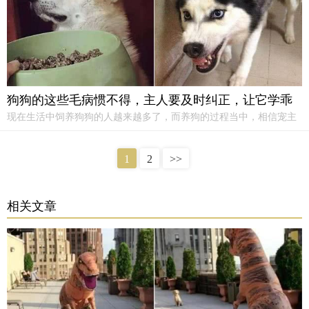
咆哮。
狗狗的这些毛病惯不得，主人要及时纠正，让它学乖
现在生活中饲养狗狗的人越来越多了，而养狗的过程当中，相信宠主
们都见过狗狗出现不少的坏毛病吧，要是说你家狗狗有以下这些怪毛
病的话，那么主人一定得及时纠正，让它不敢再犯！1、特别喜欢扑人
1
2
>>
如果你的狗有攻击人的坏习惯，不要习惯它。
相关文章