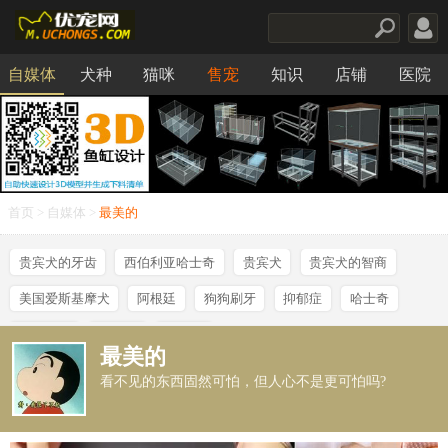
自媒体
犬种
猫咪
售宠
知识
店铺
医院
食品
首页
>
自媒体
>
最美的
贵宾犬的牙齿
西伯利亚哈士奇
贵宾犬
贵宾犬的智商
美国爱斯基摩犬
阿根廷
狗狗刷牙
抑郁症
哈士奇
金吉拉猫
铲屎官
博美犬
最美的
看不见的东西固然可怕，但人心不是更可怕吗?