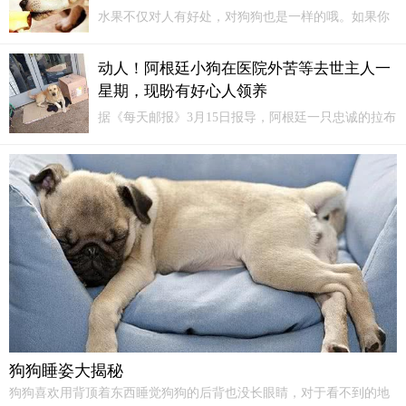
水果不仅对人有好处，对狗狗也是一样的哦。如果你
有在养狗的话，下面的几种水果你一定要知道哦，家
里很常见，但是对狗狗身体好，你有给狗狗喂食过
动人！阿根廷小狗在医院外苦等去世主人一
吗？水果1、橘子橘子当中富含有丰富的维他命c，对
星期，现盼有好心人领养
于狗狗来说，能够及时的给它补充体力，还能够有效
的帮助它消化！
据《每天邮报》3月15日报导，阿根廷一只忠诚的拉布
拉多犬劝苦苦在医院外等了它主人一个多星期，浑然
不知它的主人已经过世了。拉布拉多犬是我们最好的
朋友中最忠诚的，也是最受欢迎的支持犬之一。他们
通常被部署在战区作为救援犬和盲人导盲犬。
狗狗睡姿大揭秘
狗狗喜欢用背顶着东西睡觉狗狗的后背也没长眼睛，对于看不到的地