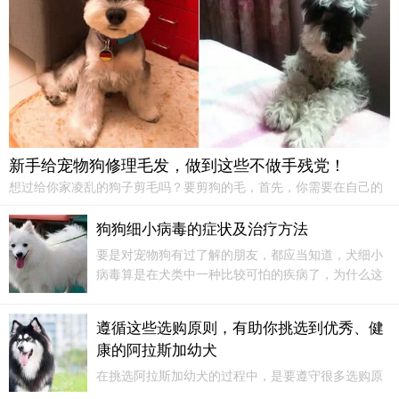
新手给宠物狗修理毛发，做到这些不做手残党！
想过给你家凌乱的狗子剪毛吗？要剪狗的毛，首先，你需要在自己的
脑海里想象，你需要给狗一个新的形状。俗话说，心中有音乐，口中
有音乐。现在你的脑海中有想要的造型啦吗？那么就开始吧！要是你
狗狗细小病毒的症状及治疗方法
是一位手残党，建议最好别给狗狗修理头部。
要是对宠物狗有过了解的朋友，都应当知道，犬细小
病毒算是在犬类中一种比较可怕的疾病了，为什么这
么说呢?因为这类病毒传染性极快，并且死亡率又比较
高，所以很多宠物家长们最害怕自己的狗狗患上的就
遵循这些选购原则，有助你挑选到优秀、健
是犬细小病症了，那么，一般犬细小病毒的症状有哪
康的阿拉斯加幼犬
些?
在挑选阿拉斯加幼犬的过程中，是要遵守很多选购原
则的。这些原则性知识可以帮助你挑选到优秀、健康