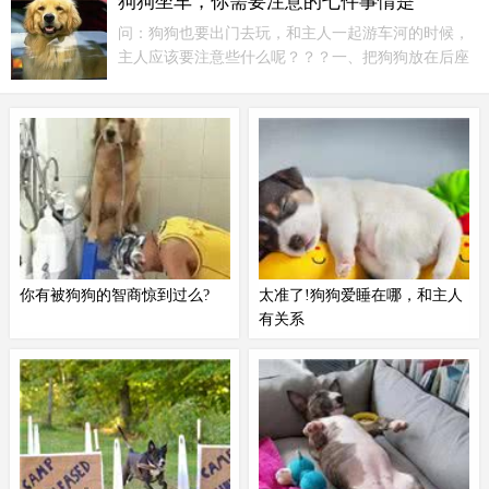
狗狗坐车，你需要注意的七件事情是
试以下几个绝招。
问：狗狗也要出门去玩，和主人一起游车河的时候，
主人应该要注意些什么呢？？？一、把狗狗放在后座
如果狗狗坐在副驾的位置上，它们很容易会让驾驶员
分心，因此即便是只有你一个人带狗狗出门，你也不
要因为害怕狗狗在后座无聊而让它们坐上副驾驶的位
置。
你有被狗狗的智商惊到过么?
太准了!狗狗爱睡在哪，和主人
有关系
其实狗狗们都很聪明，会看人的脸
有些宠主跟狗狗相处了很长时间，
色行事，你对它说的话，它仿佛也
都不知道自己家狗狗到底爱不爱自
能听懂一样。不过，多数要看它们
己，其实想知道也很简单，只要看
的心情，心情好了，啥都能懂。心
狗狗睡觉的位置就可以，太准了！
情不好，啥都听不见！在主人干活
狗狗爱睡在哪，和主人有关系！家
的时候伸出援手，帮着主人一起丈
门口——对主人忠诚要是你家狗狗
量尺寸。这么一只贴心的，愿意一
喜欢睡在家门口，那么表示它对你