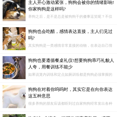
主人开心激动紧张，狗狗会被你的情绪影响!
意思！一、主人在表扬它因为很多人在狗狗乖巧的时
你家狗狗是这样吗?
候，都会用摸摸狗狗的头...
养狗之后，是不是总是被狗狗干的傻事逗笑呢？不仅
是狗狗平时的犯傻，主人更多是被狗狗的快乐性格感
染。狗狗是很单纯的动物，不喜欢记仇，也容易很满
狗狗也会吃醋，感情表达直接，主人们见过
足，每天看起来都开开心心的。主人容易被狗狗的乐
吗?
天性格感染，但其实狗狗的情绪也会受到主人的影
响。
其实狗狗是一类感情非常直接的动物，在表达自己情
绪的时候也是非常直接的，不会像人一样会掩盖自己
的情绪，不喜欢主人抚摸其他的狗子。而且表现的也
狗狗也要遵循餐桌礼仪!想要狗狗乖巧礼貌人
会不理智，很容易跟对方的狗狗一争高低。所以主人
人夸，用餐训练不能少
在和别人家的狗狗进行互动的时候...
如果说笼内训练和定点如厕训练都是狗狗必须掌握的
一些基础训练，那么用餐训练就可以说是狗狗的一项
提高训练了。一只懂得用餐礼仪的狗狗，绝对会在人
狗狗在对着你呜呜时，其实它是在向你表达
们的心目中大加分。所以让狗狗学会用餐礼仪还是很
这五种意思
有必要的，主人不要忽略了。
很多养狗的朋友应该都听到过自家狗狗经常发出各种
声音，有因为开心而发出的高亮的吠叫，也有因为警
惕而发出的低吼，还有的时候狗狗会发出类似哭泣的