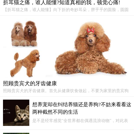
折耳猫之痛，谁人能懂?知道真相的我，顿觉心痛!
【折耳猫之痛，谁人能懂】向下折的奇妙耳朵，胖乎乎的圆脸，圆圆
的眼睛，犹如从日本漫画中跳出来的小精灵，这就是我们的小天使，
小折耳——苏格兰折耳猫。可是，小折耳的痛苦，有几个人真正了
解？苏格兰折耳猫有很多遗传倾向病...
照顾贵宾犬的牙齿健康
照顾贵宾犬的牙齿健康。首先从健康饮食做起，不要为家里的贵宾狗
准备过软的食物，避免食物粘附在牙齿上，一段时间后腐烂变质，滋
生细菌，造成牙齿损伤。我们应准备一些干而清脆的食品，即可满足
想养宠却在纠结养猫还是养狗?不妨来看看这
贵宾犬对食物的需要，又可达到清洁牙齿的目的。
两种截然不同的生活
是不是经常感觉“全世界都在偶遇流浪动物”，对此表
示很羡慕，为什么自己就不能够就这么碰上一只可怜
又无辜的小生命，然后自己可以把它带回去收养呢。