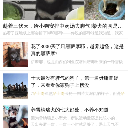
趁着三伏天，给小狗安排中药汤去脚气!柴犬的脚是出名的臭啊
热着了踩地板上都会留下脚印那种——你说的那种味道我知道，我家
哈士奇
jio就香臭香臭，柴犬jio是真的汗臭——我的猫猫脚也很臭、特
别是夏天 就是那种人脚臭的味儿 不过是凑它很近才能闻到——有脚气
花了3000买了只黑萨摩耶，越养越怪，这是
的狗足光散泡脚就行，我家狗就这么好的——足光散？...
真的黑萨摩?
萨摩耶，也是由西伯利亚院著民培养出来的一种雪橇
犬。和
哈士奇
阿拉斯加并称“雪橇三傻”。萨摩耶，机
警，灵活，美丽高贵而优雅个人认为萨摩的颜值在所
十大最没有脾气的狗子，第一名毋庸置疑
有狗中当属第一梯队。加上一身洁白的毛发和一直保
了，来看看你家狗子上榜没
持微笑的脸庞，因此也有着“微笑天使”的称号。
7
哈士奇
虽然
哈士奇
长得一副苦大深仇的样子，但是
哈
士奇
性格同样很温柔，不具有任何攻击性，如果金毛
和拉拉的攻击性打1分的话，
哈士奇
充其量只有0.5
养雪纳瑞犬的七大好处，不养不知道
分，家里来小偷说不定都会帮着人家共同作案。6纽芬
因为雪纳瑞是小型犬，所以运动量还是比较小的，一
兰犬不要被它巨大的体格蒙蔽了，纽芬兰犬有着最温
天出去遛一次，一次一小时就足够了，遇上天气不
柔的...