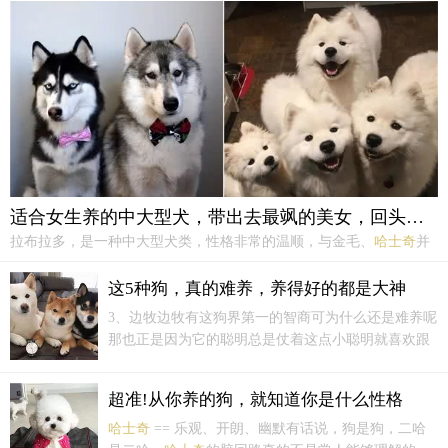
宽且深，与其它的犬比起来不显得粗糙或笨拙，而且
与它身体的比例恰当。
适合女生养的中大型犬，带出去最飒的美女，回头率贼高
拉布拉多，是一种中大型犬类，性格非常的温顺，与金毛、
哈士奇
并
列为世界三大无攻击性狗狗。03
哈士奇
可能会有人问，建议女孩子养
哈士奇
是认真的吗？其实
哈士奇
并不是像我们经常见到的那样又傻又
这5种狗，真的难养，养得好的都是大神
二，
哈士奇
严肃起来还是非常帅气的。而且很多
哈士奇
并不会经常...
3、边牧边牧有这狗界第一的智商可为什么还是难养呢
那也正是因为它的聪明总是仗着这点小聪明就喜欢跟
主人玩心机一点点小事可以给你记上“一个世纪”随后
找机会报复你要是它的这点心机用在敌人身上是很好
超准!从你养的狗，就知道你是什么性格
的但是偏偏它遇事就怂跑起来比“飞机”还快真的太难
了关...
哈士奇
== 乐观、开朗、幽默有话说，狗是狗，二哈