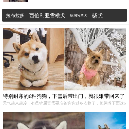
好，让它在家里玩也行，不像养了
哈士奇
，天天要出
去撒野。3、造型多变。雪纳瑞不怎么掉毛，但是毛发
柴犬
西伯利亚雪橇犬
拉布拉多
会一直生长，如果你是一个爱帮狗狗打扮饿女孩子，
德国牧羊犬
那么养雪纳...
中华田园犬
性格
泰迪犬
阿拉斯加雪橇犬
西伯利亚
二哈
特别耐寒的6种狗狗，下雪后带出门，就很难带回来了
天气越来越冷，有些铲屎官需要准备狗狗过冬衣物了，但饲养下面这6
种狗狗的主人就不需要了，因为它们特别耐寒，要是下雪后带它们出
门，估计很难带回家！
哈士奇
耐寒程度：★★★★★（五颗星）
哈士
奇
在狗界中耐寒程度排名第一。