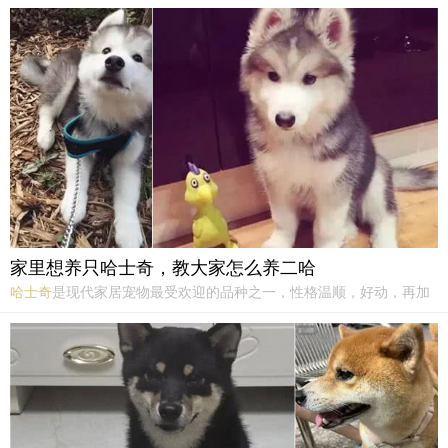
家里想养只哈士奇，教大家怎么养二哈
哈士奇
是现代家居宠物最受欢迎的品种之一，性格温顺，好动，再加
上有点逗的外表，江湖人送外号“二哈”。我想很多人网上见过二哈的
表情都会想要在家里养一只吧。那么家里养二哈好养吗？一、
哈士奇
喂养1.幼犬喂养：对3个月以内的幼犬应喂以稀饭、牛奶或豆浆...