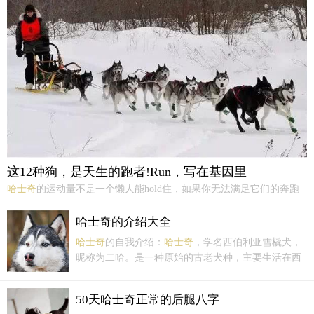
撒手没呢?
哈士奇
到底是不是“撒手没”要把这个问题弄清楚，还是要从
哈士奇
起源的发展史说起。
这12种狗，是天生的跑者!Run，写在基因里
哈士奇
的运动量不是一个懒人能hold住，如果你无法满足它们的奔跑
需求，那么它们就不是适合你的犬种。12 Dogs That Were Born to Run
这12种狗是天生的跑者By：Dr. Becker翻译：张昕 M.D，KPA-CTP
哈士奇的介绍大全
最...
哈士奇
的自我介绍：
哈士奇
，学名西伯利亚雪橇犬，
昵称为二哈。是一种原始的古老犬种，主要生活在西
伯利亚东北部、格陵兰南部。
哈士奇
名字的是来源于
它独特的嘶哑的叫声。属于中型工作犬。和狼的血统
50天哈士奇正常的后腿八字
非常近的犬种，所以外形非常的像狼...