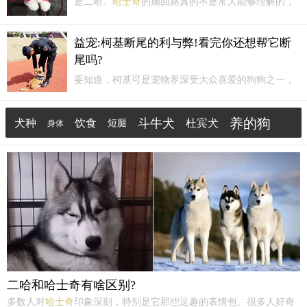
是二哈。
哈士奇
的脑回路真的不是常人能够理解的，
经常做出一些让人意想不到的事情，让人哭笑不得，
如果你心脏承受能力够强的话，养
哈士奇
能够给铲屎
益宠:柯基断尾的利与弊!看完你还想帮它断
官带来很多各种各样的欢乐。饲养注意：饲养
哈士奇
尾吗?
需要注...
要知道，柯基可是宠物界深受大众喜爱的狗狗之一，
相比起泰迪和
哈士奇
与金毛这些热门犬种来说，柯基
也是有着自己独特的优势所在的，它除了智商高聪
养的狗
斗牛犬
犬种
饮食
杜宾犬
短腿
身体
明，活泼好动爱搞怪外，可爱帅气的外表配上标志性
的小短腿，一眼望过去，让人觉得萌化了，很多人养
如何
消化不良
金毛犬
柯基就是奔着...
二哈和哈士奇有啥区别?
多数人对
哈士奇
印象深刻，特别是它那些逗趣的表情包。很多人好奇