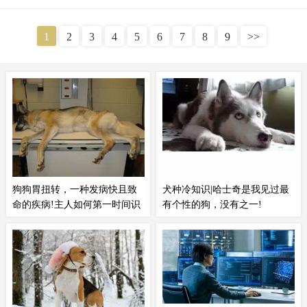
二哈与
哈士奇
究竟有何不同。实际上，二哈就是
哈士奇
的别称，它们
都是西伯利亚雪橇犬。由于
哈士奇
的智商相对较低，有时会做出一些
1
2
3
4
5
6
7
8
9
>>
傻气的行为，因此人们常将
哈士奇
称作二哈。
狗狗胃扭转，一种发病快且致
犬种冷知识|哈士奇是我见过最
命的疾病!主人如何第一时间识
有个性的狗，没有之一!
别?
这种疾病在大型犬间患病率并不
本期八卦对象，犬界网红：
哈士奇
低，主要和狗狗的饮食习惯，和主
~
哈士奇
最引以为豪的事儿1925
人错误的习惯有关，一起来看看这
年，在阿拉斯加的一个偏僻小镇里
种能够快速杀死金毛、德牧、
哈士
白喉流行。但是由于最近的存有血
奇
的恐怖疾病。狗狗胃扭转就是胃
清的城市却远在千里之外，大家为
被打了个结，食物没办法正常消化
了能够快速运送治疗白喉的血清，