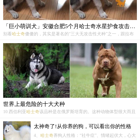
「巨小萌训犬」安徽合肥5个月哈士奇水星护食攻击训练案例
别看
哈士奇
傻傻的，其实是著名的“三大无攻击性犬种”之一，跟拉布
拉多、金毛一样温柔亲人。但这只是说明它们性格十分温顺、待人友
善，并不是完全没有攻击性。如果
哈士奇
被严重刺激，或者从小养成
坏习惯，也可能会攻击人。
世界上最危险的十大犬种
10.西伯利亚
哈士奇
该品种是在俄罗斯培育的。这种动物体型很大而且
很强壮。肩高50至60厘米，体重15至28公斤。
哈士奇
最初被称
为“eskies”。这是爱斯基摩人的简称，最初来自远东。
哈士奇
是作为雪
太神奇了!从你养的狗，可以看出你的性格
橇犬饲养的；它们的特点是性情平和，性格开朗活...
4、
哈士奇
养狗人性格：“社牛症”、情绪起伏大，心大