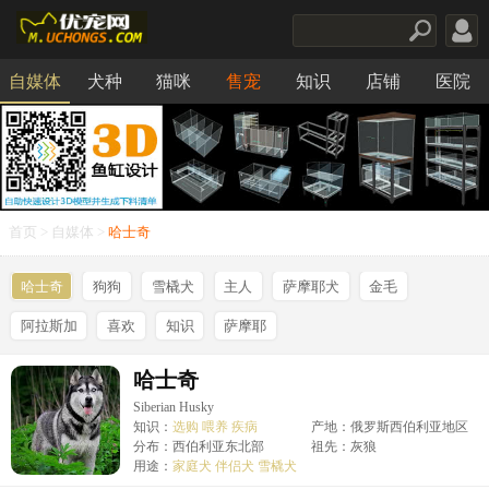
自媒体
犬种
猫咪
售宠
知识
店铺
医院
食品
首页
>
自媒体
>
哈士奇
哈士奇
狗狗
雪橇犬
主人
萨摩耶犬
金毛
阿拉斯加
喜欢
知识
萨摩耶
哈士奇
Siberian Husky
知识：
选购
喂养
疾病
产地：俄罗斯西伯利亚地区
分布：西伯利亚东北部
祖先：灰狼
用途：
家庭犬
伴侣犬
雪橇犬