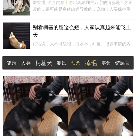
即将满2个月的
哈士奇
出现后腿呈八字的情况是不太正
常的，很可能是身体缺钙导致的，宠物主人要保持重
视并采取一些办法来帮助
哈士奇
合理地补钙，坚持好
日常护理，相信
哈士奇
后腿外八情况是能够得到纠正
别看柯基的腿这么短，人家认真起来能飞上
与改善的，下面就这一情况给出一些建议与方法措
天
施，希望能帮助
哈士奇
恢复到正常的腿部状态。
俗话说，人不可貌相，海水不可斗量。很多事情的内
在状况其实跟表面看到的不一样。举个简单的例子，
狗狗平时看上去虽然傻乎乎的，经常做出非常搞笑的
掉毛
柯基犬
健康
人类
测试
铲屎官
幼犬
零食
举动，但实际上狗狗是非常聪明的动物，就算
哈士奇
也不是真傻。再举一个例子，柯基的腿。
研究院
毛发