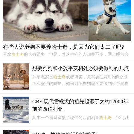
有些人说养狗不要养哈士奇，是因为它们太二了吗?
喜欢
哈士奇
的人有很多，但是，养这种狗的人却并不多，网上经常会
看到网友告诫那些养
哈士奇
的人：
哈士奇
，这种狗不是一般人可以养
的，除非你家里有矿。
哈士奇
靠着自己俊美的外表，迷醉了很多喜欢
想要狗狗和小孩平安相处必须要做到的几点
狗狗的网友。甚至，还有些对狗不熟悉的人，经常错把它们当成狼。
如果您家是
哈士奇
或者博美，尤其要注意对狗狗的训
练和孩子的防护。如何训练狗狗呢？要做到给予狗狗
次数多、间隔长并且强度够的奖赏，降低狗狗对不喜
欢讨厌的事情的敏感度。比如，为了防止小孩子不知
GBE:现代雪橇犬的祖先起源于大约12000年
轻重和时机的触碰狗狗，我们用食物和玩耍训练狗狗
前的西伯利亚
对这种突发...
其中一个谱系造就了现代的西伯利亚
哈士奇
，它们以
中等的平均体型而为人所知；第二个谱系则孕育出了
体型更大的动物，比如格陵兰雪橇犬，可能还包括阿