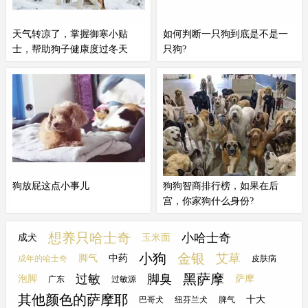
胃扭转（Gastric Dilatation
决定起用一种狗狗组成雪橇队来代
Volvulus...
替常规运送。
天气转凉了，掌握御寒小贴
如何判断一只狗到底是不是一
士，帮助狗子健康度过冬天
只狗?
当外界温度低于0℃时，除了雪橇
比如，我们让一只
哈士奇
分别展现
犬等，对于大部分狗子来说是非常
一下正面、背面、侧面，亦或者让
冷的。这种严寒天气下，不要让狗
它躺下、坐下、直立，AI识别这些
子待在室外。狗狗们的皮毛有一定
可能都很无奈，那么，你就需要告
的御寒能力，像拉布拉多，
哈士奇
诉AI：这些都是
哈士奇
。众所周
等的身体强壮，像斗牛犬，巴哥等
知，世界上可能有很类似的拆家方
容易发胖的狗狗，身体脂肪可以起
式，但并没有两只完全一样的
哈士
到保暖的作用，是不需要穿衣服去
奇
，所以，你还需要让AI见识...
狗放屁这点小事儿
狗狗智商排行榜，如果在后
御寒的。
宫，你家狗什么身份?
当然像
哈士奇
这种天然容易肠胃不
虽然它被大众评为“中央空调”，脾
好的，也可以试试喂一些益生菌，
气好，又温顺，但其实2岁前的它
想养只哈士奇
小哈士奇
成犬
玉米面
改善一下消化不良的现象。给宠物
就像
哈士奇
附体一样，非常调皮，
小狗
金银
艾草
脚气
中药
成年的哈士奇
皮肤病
喂药也是一门技术活，这个我们下
它是在2岁后才开始慢慢成熟，变
黑萨摩
过敏
脚臭
回聊聊。就算我们严格遵守只给汪
得乖巧的。等级四：妃子狗狗：拉
泡脚
萨摩
广东
过敏源
汪喂宠物食品，但是病从口入的情
布拉多拉布拉多也是一种很优秀的
其他颜色的萨摩耶
十大
巴哥犬
纽芬兰犬
脾气
况却让人防不胜防。有一回带毛们
工作犬，它们不仅被用做导盲犬、