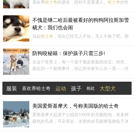
喜欢养
哈士奇
的朋友，绝对不是普通人。
哈士奇
的性
格我们在网上已经了解得七七八八了，就这样都还敢
养，不就是迎难而上吗？朋友说要送我一只
哈士奇
，
不愧是继二哈后最被看好的狗狗阿拉斯加雪
我都不敢要。主动去养的人应该是不怕尴尬的，可以
橇犬：我们也会闹
面对生...
说起
哈士奇
，现在已经无人不知，无人不晓了吧。萌
萌哒阿拉斯加雪橇犬宝宝虽然说，二哈们有着与狼极
为相似的外表，但是天生性格多变的二哈，可是完全
防狗咬秘籍：保护孩子只需三步!
没有一点能跟狼们相提并论的特点。的确，在搞笑方
在这个世界上，每一个孩子都是家庭的珍宝。然而，
面，
哈士奇
在宠物界的地位可以算是无汪能够与它们
最近的一个新闻事件，却让所有家长心头一震——河
相提并论的可能性了。
南3岁的男童小星，被一只
哈士奇
咬伤，18天后因狂犬
病症状去世。这样的悲剧让人心痛，也让我们深思：
服装
运动
孩子
大型犬
喜欢养哈士奇
如何防止狗狗咬人的情况发生？
相处
和狗狗
陌生人
西伯利亚哈士奇
熊猫
美国爱斯基摩犬，号称美国版的哈士奇
爱斯基摩犬起源于公园前1000年的北极陆地，有多种
颜色的毛皮，耳朵竖起，浓密的皮毛能够抵御低于冰
点的温度。是一种难得的朋友狗。爱斯基摩犬的头部