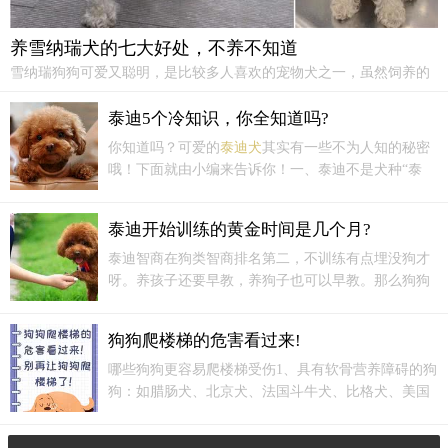
养雪纳瑞犬的七大好处，不养不知道
雪纳瑞狗狗可爱又聪明，是比较多人喜欢的宠物犬之一，虽然饲养的
人数没有泰迪那么多，但是养过雪纳瑞你就知道，它的优势真的很
多。养雪纳瑞犬的七大好处，不养不知道！1、体味轻。雪纳瑞是梗
泰迪5个冷知识，你全知道吗?
犬，不怎么掉毛，而且平时也比较爱卫生，不会去很脏的地方玩，所
你知道吗？可爱的
泰迪犬
其实有一些不为人知的秘密
以身上没啥味道，一个月洗澡一次也没问题。
哦！下面就由小编来告诉你！一、泰迪不是犬种“泰
迪”其实并不是它们的品种名称，它们的品种严格来说
是叫“贵宾犬”，之所以叫“泰迪”是因为贵宾犬卷卷的
泰迪开始训练的黄金时间是几个月?
毛发，做了美容后特别像一只可爱的泰迪熊玩偶。
泰迪智商在狗类智商排名第二，不训练有点埋没狗才
呀。养孩子还要早教，养狗子也可以早教。那么狗狗
什么时候开始早教好呢开始训练的黄金时期
泰迪犬
一
生当中，最佳的开始训练时期就是
泰迪犬
三月到六月
狗狗爬楼梯的危害看过来!
之间，这个时候的
泰迪犬
因为刚刚懂事，服从性还很
好，而且好奇心也重，是个吃货，对食物奖励为之痴
哪些狗狗更容易爬楼梯受伤1、具有软骨营养障碍的狗
狂。
狗：如腊肠犬、北京犬、法国斗牛犬、比格犬、美国
可卡犬、巴塞特犬等。 2、年纪大的狗狗：一岁以
后，年纪越大越需要关注狗狗的腰椎健康。最早4岁就