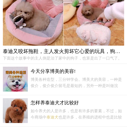
等。泰迪是指毛的美容方式，比如运动式，欧洲大陆式，等等。
泰迪又咬坏拖鞋，主人发火剪坏它心爱的玩具，狗子的眼神扎心了
下面这个故事中的主人倒是治了家中的狗子，也算是出了一口气了。
这位女子家里养了一只泰迪，聪明又可爱，很讨人喜欢，可是最犯嫌
的地方就是它超喜欢咬拖鞋，不知道弄坏多少双了，每次只要一买新
今天分享博美的美容!
的，都活不过一周，任女子怎么打骂都无济于事。
博美各种造型，三分钟学会。博美犬的美容，一种是
俊介，俊介俊介留毛是最短的，另外一种是叫做浣
熊。浣熊留毛是中等的。第三种就是海豹，海豹海豹
留毛是偏长的。当然除了这三种宠物装之后还有第四
怎样养泰迪犬才比较好
种是赛装。讲前面这三种，今天我们主要讲前面这三
种，我们俊介的形状什么样子的。
如今养犬的人是许多，也是有许多的要素，不过，如
今商场中
泰迪犬
也是许多，在养殖的进程中也是比较
简单，不少人在真实养殖往后便是觉得仍是比较好养