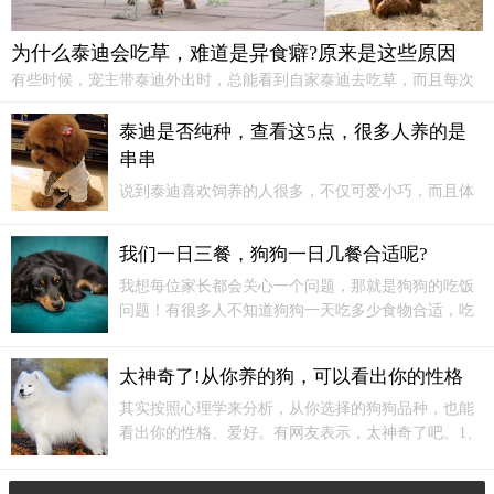
为什么泰迪会吃草，难道是异食癖?原来是这些原因
有些时候，宠主带泰迪外出时，总能看到自家泰迪去吃草，而且每次
都吃，这是为什么呢？难道是异食癖？原来是下面这些原因！大量吃
草就是异食癖泰迪出门后，总是奔着草地去，经常大量吃草，那宠主
泰迪是否纯种，查看这5点，很多人养的是
就要注意了，这就是泰迪的异食癖导致的。
串串
说到泰迪喜欢饲养的人很多，不仅可爱小巧，而且体
味小，所以也深受大家喜欢呢但不是人人都可以买到
纯种的，今天小编就来告诉大家，泰迪是否“纯种”，
我们一日三餐，狗狗一日几餐合适呢?
查看这5点，很多人养的是串串如何挑选健康的
泰迪犬
我想每位家长都会关心一个问题，那就是狗狗的吃饭
呢？可以先抚摸狗狗的鼻头...
问题！有很多人不知道狗狗一天吃多少食物合适，吃
多了怕狗狗撑到，吃少了又怕狗狗饿到......我们日常
一日三餐，狗狗一日几餐呢？我们在给狗狗喂食的时
太神奇了!从你养的狗，可以看出你的性格
候，一定要坚持住，不要被它们可怜的小眼神所迷惑~
举个例子，比如
泰迪犬
：给狗狗吃多少呢？
其实按照心理学来分析，从你选择的狗狗品种，也能
看出你的性格、爱好。有网友表示，太神奇了吧。1、
萨摩耶养狗人性格：交际小能手、胆大、天性乐观养
了萨摩耶这样的“闯祸精”，脸皮不厚一点真的不行。