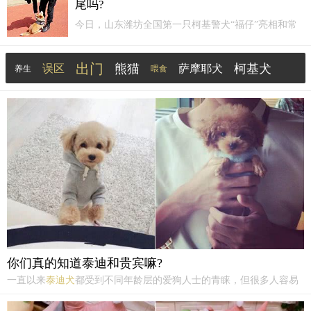
尾吗?
今日，山东潍坊全国第一只柯基警犬“福仔”亮相和常
见四肢修长、体型矫健的警犬不同它用标志性的快乐
笑脸和小短腿以及精湛的搜爆技术迅速走红网络福仔
出门
熊猫
柯基犬
误区
萨摩耶犬
养生
喂食
除了福仔优异的训练成绩，更让人印象深刻的是，福
仔是一只有着毛茸茸尾巴的柯基狗狗哦。
金毛犬
中华田园犬
萨摩耶
你们真的知道泰迪和贵宾嘛?
一直以来
泰迪犬
都受到不同年龄层的爱狗人士的青睐，但很多人容易
混淆
泰迪犬
和贵兵犬的含义，这里小编为大家介绍一下
泰迪犬
和贵宾
犬究竟有什么区别。首先，贵宾指的是狗种，比如金毛，雪纳瑞，等