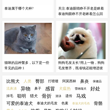
位比你高，而且没有把你当主人的
于狗狗这种行为的寓意...
泰迪属于哪个犬种?
关注:泰迪眼睛睁不开老是眯着
表现之一。
泰迪狗眼睁不开老眯着怎么回
事
泰迪犬
并不是一个犬种，它属于贵
泰迪有着圆润灵动的双眼，如果它
宾犬下的一个分支。
泰迪犬
可以分
的眼睛老眯着睁不开，甚至还伴随
为迷你型、玩具型、中型和巨型4
流泪、分泌物增多等情况，那是不
种，各个类型直接的泰迪体形差距
太正常的，需要宠主给予关注，看
较大，饲养者很容易分辨出来。泰
看是什么原因引起的，要针对性地
迪的品种：
泰迪犬
本身并不是一个
去处理解决。一、眼部受刺激感染
单独的犬种，而是属于贵宾犬下的
狗狗的眼睛是比较敏感的...
一个分支。
猫咪的品种繁多，以下是一些
狗狗毛发太长?用上一物，狗狗
常见的品种:1
毛发整齐，既省钱还能增进彼
此感情
猫咪的品种繁多，以下是一些常见
大家都知道宠物虽然可爱，但是养
的品种：1. 英国短毛猫：体形圆
起来却比较麻烦，又得洗澡、修剪
比熊犬
臀部
鼻炎
人类
打喷嚏
阿莫西林
保健品
胖，四肢粗短发达，毛短而密，头
毛发、有没有时间都得带着出门
异物
感冒
好处
犬瘟热
流鼻涕
鼻子
雪纳瑞犬
大脸圆，温柔平静，对人友善，极
遛，一般的狗狗由于会脱毛，所以
骨折
马戏
聪明
易饲养；常见类型有蓝猫、蓝白、
毛发不需要过多的打理，只需要清
猎犬
掉毛
遗传
游泳
乳色、乳白、金渐层、银渐层、蓝
理掉它脱落的毛发就可以了，但是
可爱的泰迪犬
骨骼
泰迪犬的毛发
色素
泰迪犬的毛色
金渐层等；价格一般在1500-6000
像那种不脱毛的狗狗，就比较麻烦