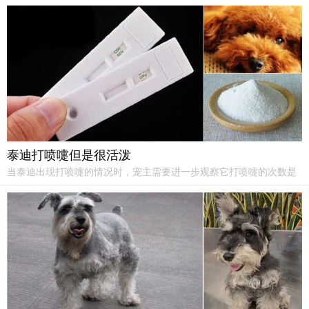
泰迪打喷嚏但是很活泼
当泰迪出现打喷嚏的情况时，宠主需要进一步观察它打喷嚏的次数是
否频繁，或是否伴有流鼻涕、咳嗽、以及眼睛分泌物增加等。虽然泰
迪目前很活泼，但是宠主也要多加注意，以免因为没有及时加以诊断
并介入治疗，使泰迪的情况加重。