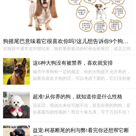
狗摇尾巴意味着它很喜欢你吗?这儿想告诉你9个狗尾巴的秘密
在狼群中通常在狩猎结束，狼群重新集结的时候会摇尾巴，成员之间
相互打招呼表示欢迎对方归来的意思。而狗摇尾巴的行为和这个很相
似，主人回家时，狗也是表示同样的意思——欢迎主人狩猎（觅食）
这6种大狗没有被禁养，喜欢就安排
归来。恩，它大概以为你是去捕食去了……并且它很开心你活着回来
城市中养狗有一定的规定，有的大狗是不允许养的，
了...
如果你喜欢大狗的话，可以考虑下面的，它们没有被
禁养，喜欢就安排上~巨型贵宾犬巨型贵宾犬的体型非
常大，它们可以说是贵宾犬的加大版，虽然它们体型
超准!从你养的狗，就知道你是什么性格
大，但是它们性格也是非常温顺友善的，所以城市中
也是可以养的。饲养注意：巨贵会跟
泰迪犬
一样...
说实话，我说出来你可能不信，其实你养的狗狗，是
会暴露你的性格的！而且十有九准，可千万别不信！
金毛犬 == 稳重，比较注重礼仪的人金毛犬大家都非
常熟悉，金毛犬的性格是非常开朗的，对人类都是非
益宠:柯基断尾的利与弊!看完你还想帮它断
常友好的，经常都是毛犬是一种非常优雅的狗狗...