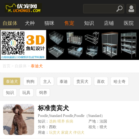
自媒体
犬种
猫咪
售宠
知识
店铺
医院
食品
首页
>
自媒体
>
泰迪犬
泰迪犬
狗狗
主人
泰迪
贵宾犬
喜欢
哈士奇
知识
玩具
饲养
标准贵宾犬
Poodle,Standard Poodle,Poodle（Standard）
知识：
选购
喂养
疾病
产地：法国
分布：西欧
祖先：猎犬
用途：
玩赏犬
家庭犬
伴侣犬