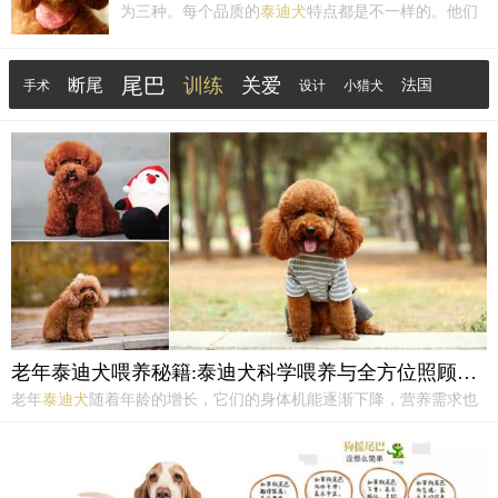
为三种。每个品质的
泰迪犬
特点都是不一样的。他们
各自有优点也有缺点，而且不同体型
泰迪犬
之间的优
缺点也有很大的不同，主人们在挑选宠物狗的时候可
尾巴
训练
关爱
断尾
以着重的把它们分类，先熟悉一下它们的优缺点然后
法国
手术
设计
小猎犬
再进行选择。
博美犬
造型
老年泰迪犬喂养秘籍:泰迪犬科学喂养与全方位照顾指南!
老年
泰迪犬
随着年龄的增长，它们的身体机能逐渐下降，营养需求也
变了。所以，我们得特别仔细地喂它们，用科学的方法照顾它们，让
它们安稳的度过晚年生活。一、营养需求与狗粮选择老年
泰迪犬
的营
养需求与年轻犬只相比，有着显著的不同。