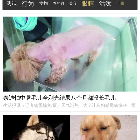
行为
眼睛
活泼
测试
小萨犯错以后就只会撒娇，剩下的就只能让主人去面
食物
养的狗
美容
问题
对了，所以养它的人要胆大心细，交际能力强。
冷知识
零食
泰迪怕中暑毛儿全剃光结果八个月都没长毛儿
生活报讯（记者杨雪楠文/摄）天气渐热，为了让狗狗感觉凉快些，很
多犬主人会将爱犬送去美容剪毛，甚至将毛剃光，殊不知这样做有可
能损伤爱犬的毛囊。近日，一只被剃过毛的小泰迪到哈市道里区一家
宠物医院就医，犬主人告诉医生，这只
泰迪犬
从去年9月份被剃光毛，
直到现在也没能再长毛。