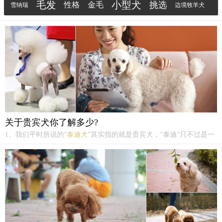
毛发
小型犬
挑选
性格
金毛
会出现腰椎或四肢关节的伤害，到了6-8岁之间，则很
雪纳瑞
边境牧羊犬
容易出现椎间盘功能上的障碍。
妈妈
动物
成长
关于贵宾犬你了解多少?
1、我们平时所说的“
泰迪犬
”其实指的就是贵宾犬，“泰迪”只不过是一
种造型的名称，而不是犬种名称，就像博美犬的“俊介”造型一样，经
常被人混淆。2、贵宾犬智商很高，在所有犬类当中排第二名，仅次于
边境牧羊犬。