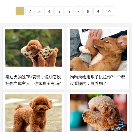
到，为什么巨型贵宾很少人养？背后有这些原因！①毛发卷曲，打理
很麻烦虽然说巨型贵宾不容易掉毛，但是它的毛发是羊毛卷圈的形
1
2
3
4
5
6
7
8
9
>>
状，容易打结，打理起来比较麻烦，需要宠主每天花很多时间帮它护
理。
泰迪犬的这7种表现，说明它没
狗狗为啥用爪子扒拉你?一个都
把你当成主人，你家狗子有吗?
没看懂的，白养狗了
泰迪犬
有没有把你当主人来看待，
导语狗狗和人的相处以及沟通都是
其实想要分辨很简单，如果说泰迪
非常有趣的，很多狗主都发现，自
有这几种表现，说明它没把你当成
己家狗狗有时候会用前爪扒拉自
主人，你家狗子有吗？泰迪没把你
己，或者甚至直接踩在自己身上。
当主人的7个表现1、带泰迪出去遛
这个行为其实对狗狗来说非常正
圈，泰迪总是横冲直撞，而不是跟
常，每一只狗狗都会这样做，有些
在你身边，这就是泰迪认为自己地
还特别喜欢做这样的事情。但是对