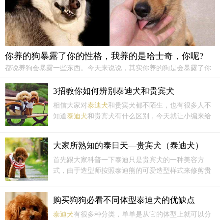
你养的狗暴露了你的性格，我养的是哈士奇，你呢?
都说养狗会暴露一些东西。今天来说说，其实你养的狗是会暴露了你
的性格的哦，我养的哈士奇，不知道你养的是什么狗呢？巴哥犬巴哥
十分地体贴，是狗狗节的开心果，此外，巴哥十分地爱干净，因为这
3招教你如何辨别泰迪犬和贵宾犬
一特性为它增分不少。喜欢巴哥的人对生命充满热忱...
相信大家对
泰迪犬
和贵宾犬都不陌生，也有很多人不
知道
泰迪犬
和贵宾犬有什么区别，今天就让小编来给
大家讲讲吧！
泰迪犬
泰迪犬
其实并不是单独的犬种，
它们是贵宾犬的美容形态，其实它们和贵宾犬的欧洲
大家所熟知的泰日天—贵宾犬（泰迪犬）
大陆式以及运动式是一样的，
泰迪犬
也是现在很流行
的家庭伴侣犬。
首先跟大家科普一下泰迪只是贵宾犬的一种美容方
式，由于造型师按照泰迪熊的可爱造型样式来修剪贵
宾犬，受到了大家的喜爱，久而久之，大家就把修着
这种造型的贵宾犬统称为泰迪，于是出现了新名词[
泰
购买狗狗必看不同体型泰迪犬的优缺点
迪犬
]，但它的确不是一个新的犬种哦。
泰迪犬
有很多种分类，单单是从它的体型上就可以分