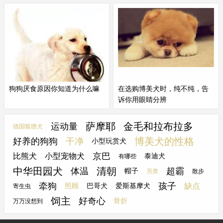
博美犬博美是一种紧凑、短背、活
查理士王小猎犬在英国的
玩赏犬
中
跃的
玩赏犬
，学名哈多利系博美犬
仅次于约克夏更犬，位居第二。这
（俗称英系博美犬），是德国狐狸
种友善、和蔼可亲、精力旺盛的卡
犬的一种，原产德国。它拥有柔
瓦利犬发展迅速，极受欢迎。在许
软、浓密的底毛和粗硬的皮毛。尾
多方面，它们是一个理想的城市伴
根位置很高，长有浓密饰毛的尾巴
侣。天气不好时它们宁愿卧在沙发
卷放在背上。它具有警惕的性格、
上，天气好时，则愿意走或跑上几
聪明的表情、轻快的举止和好奇的
千米。由于人们对这个品种日益
狗狗厌食原因你知道为什么嘛
在选购博美犬时，纯不纯，告
天...
增...
诉你用眼睛分辨
一般小型
玩赏犬
只须在家里多备些
博美是一种紧凑、短背、活跃的
玩
玩具，平时多逗其跑跳玩耍就可满
赏犬
，学名哈多利系博美犬（俗称
萨摩耶
金毛和拉布拉多
运动量
德国狐狸犬
足其运动量。但大型犬就必须多到
英系博美犬），是德国狐狸犬的一
博美犬的性格
好养的狗狗
干净
小型玩赏犬
室外锻炼，尤其是猎犬类狗，其祖
种，原产德国。 它拥有柔软、浓
京巴
先是狩猎为生的，已习惯剧烈的运
密的底毛和粗硬的皮毛。尾根位置
比熊犬
小型宠物犬
泰迪犬
有哪些
动量。4定时定点定量喂食如果不
很高，长有浓密饰毛的尾巴卷放在
中华田园犬
清朝
体温
超霸
帽子
另类
散步
希望宠物只对香喷喷的食物有兴
背上。它具有警惕的性格、聪明的
牵狗
孩子
缺点
照顾
巴哥犬
爱斯基摩犬
寄生虫
趣，从小就要让宠物以饲料为正餐
表情、轻快的举止和好奇的天性。
时...
饲主
好奇心
骨折
万万没想到