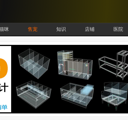
猫咪
售宠
知识
店铺
医院