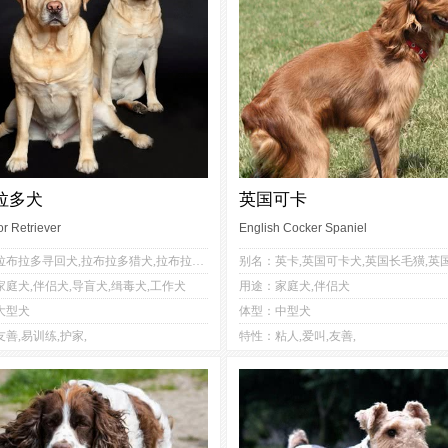
拉多犬
英国可卡
r Retriever
English Cocker Spaniel
5
3
4
4
别名：拉布拉多寻回犬,拉布拉多猎犬,拉布拉多,拉布拉多觅拾犬,拉不拉多,拉布拉多巡回猎犬
1
2
2
3
庭犬,伴侣犬,导盲犬,缉毒犬,工作犬
用途：家庭犬,伴侣犬
3
3
3
3
大型犬
体型：中型犬
2
2
5
4
善,易训练,护家,
特性：粘人,爱叫,友善,