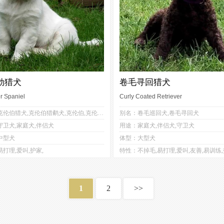
勃猎犬
卷毛寻回猎犬
r Spaniel
Curly Coated Retriever
3
2
5
3
别名：克伦伯猎犬,克伦伯猎鹬犬,克伦伯,克伦伯犬,西班牙小猎犬
别名：卷毛巡回犬,卷毛寻回犬
1
3
1
3
守卫犬,家庭犬,伴侣犬
用途：家庭犬,伴侣犬,守卫犬
3
4
3
2
中型犬
体型：大型犬
2
2
4
打理,爱叫,护家,
特性：不掉毛,易打理,爱叫,友善,易训练,
1
2
>>