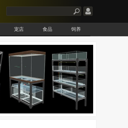
宠店
食品
饲养