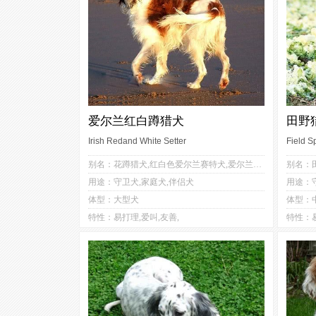
爱尔兰红白蹲猎犬
田野
Irish Redand White Setter
Field S
4
3
别名：花蹲猎犬,红白色爱尔兰赛特犬,爱尔兰红白雪达犬,爱尔兰红白塞特犬,爱尔兰红白长毛猎犬,爱尔兰塞特犬
别名：
3
3
用途：守卫犬,家庭犬,伴侣犬
用途：
3
4
体型：大型犬
体型：
3
特性：易打理,爱叫,友善,
特性：易