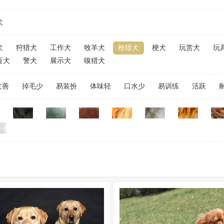
犬
犬
狩猎犬
工作犬
牧羊犬
枪猎犬
梗犬
玩赏犬
玩
盲犬
警犬
展示犬
嗅猎犬
友善
掉毛少
易装扮
体味轻
口水少
易训练
活跃