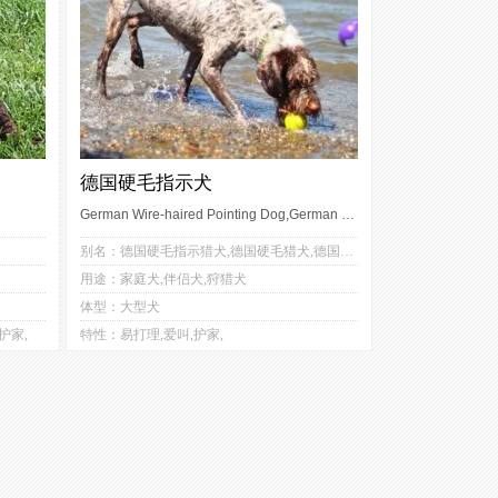
德国硬毛指示犬
German Wire-haired Pointing Dog,German Wirehaired Pointer
3
2
别名：德国硬毛指示猎犬,德国硬毛猎犬,德国刚毛指示犬,德国硬毛波音达猎犬
1
3
用途：家庭犬,伴侣犬,狩猎犬
3
4
体型：大型犬
2
2
护家,
特性：易打理,爱叫,护家,