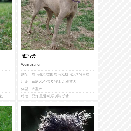
威玛犬
Weimaraner
3
2
别名：魏玛猎犬,德国魏玛犬,魏玛沃斯特亨德犬,魏玛犬,德国魏玛,威玛猎犬
1
3
用途：家庭犬,伴侣犬,守卫犬,观赏犬
3
3
体型：大型犬
1
3
家,
特性：易打理,爱叫,易训练,护家,