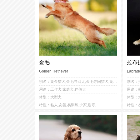
金毛
拉布
Golden Retriever
Labrado
5
4
别名：黄金猎犬,金毛寻回犬,金毛寻回猎犬,黄金拾猎犬,金毛犬
1
2
用途：工作犬,家庭犬,伴侣犬
用途：家
3
4
体型：大型犬
体型：
3
2
特性：粘人,友善,易训练,护家,耐寒,
特性：友