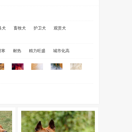
具犬
畜牧犬
护卫犬
观赏犬
耐寒
耐热
精力旺盛
城市化高