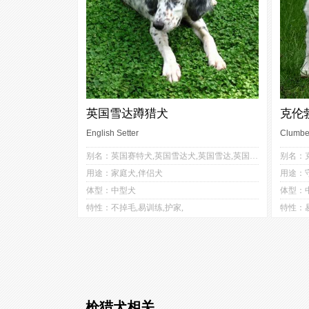
英国雪达蹲猎犬
克伦
English Setter
Clumbe
3
3
别名：英国赛特犬,英国雪达犬,英国雪达,英国塞特犬,英格兰雪达犬
1
2
用途：家庭犬,伴侣犬
用途：
3
2
体型：中型犬
体型：
3
3
特性：不掉毛,易训练,护家,
特性：易
枪猎犬相关