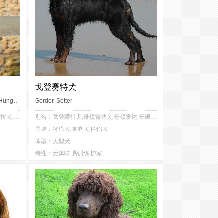
戈登赛特犬
Hungarian Short-haired Pointing Dog,Hungarian Vizsla
Gordon Setter
3
3
别名：威斯拉猎犬,维兹拉犬,匈牙利维兹拉犬,匈牙利维斯拉犬,维斯拉犬,马札尔维兹拉犬,维希拉猎犬
别名：戈登蹲猎犬,哥顿雪达犬,哥顿雪达,哥顿塞特犬,戈登塞特犬,戈登雪达犬
1
2
用途：狩猎犬,家庭犬,伴侣犬
2
3
体型：大型犬
4
3
特性：无体味,易训练,护家,