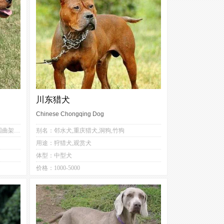
川东猎犬
Chinese Chongqing Dog
1
3
别名：英卡,英国可卡犬,英国长毛獚,英国曲架犬,确架獚,英国可卡猎鹬犬,英国斗鸡犬,英国可卡长毛猎犬,可卡
别名：邻水犬,重庆猎犬,洞狗,竹狗
3
1
用途：狩猎犬,观赏犬
1
1
体型：中型犬
1
4
价格：1000-5000