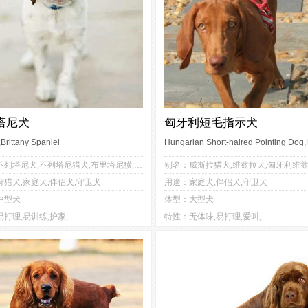
塔尼犬
匈牙利短毛指示犬
,Brittany Spaniel
3
2
3
3
别名：不列塔尼犬,不列塔尼猎犬,布里塔尼獚,伊帕格纽尔布勒顿犬
1
2
2
3
猎犬,家庭犬,伴侣犬,守卫犬
用途：家庭犬,伴侣犬,守卫犬
3
4
2
3
中型犬
体型：大型犬
0
0
4
4
打理,易训练,护家,
特性：无体味,易打理,爱叫,