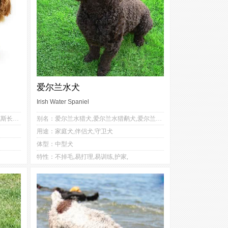
爱尔兰水犬
Irish Water Spaniel
3
3
别名：苏塞克斯猎犬,苏赛克斯獚,苏赛克斯长耳猎犬,塞斯猎犬
别名：爱尔兰水猎犬,爱尔兰水猎鹬犬,爱尔兰水獚
1
2
用途：家庭犬,伴侣犬,守卫犬
3
2
体型：中型犬
3
2
特性：不掉毛,易打理,易训练,护家,