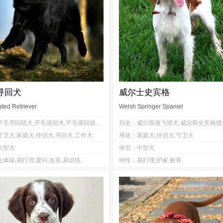
寻回犬
威尔士史宾格
ated Retriever
Welsh Springer Spaniel
5
3
3
3
别名：平毛寻回猎犬,平毛巡回犬,平毛巡回猎犬,弗莱特寻回犬
2
3
1
2
卫犬,家庭犬,伴侣犬,寻回犬,工作犬
用途：家庭犬,伴侣犬,守卫犬
2
3
3
4
大型犬
体型：中型犬
4
2
2
2
体味,易打理,爱叫,友善,易训练,
特性：易打理,护家,耐寒,