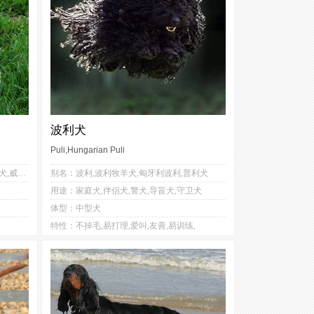
波利犬
Puli,Hungarian Puli
4
2
别名：威尔斯激飞猎犬,威尔斯史宾格猎犬,威尔士史宾格犬,威尔士跳猎犬
别名：波利,波利牧羊犬,匈牙利波利,普利犬
2
5
用途：家庭犬,伴侣犬,警犬,导盲犬,守卫犬
3
1
体型：中型犬
2
3
特性：不掉毛,易打理,爱叫,友善,易训练,