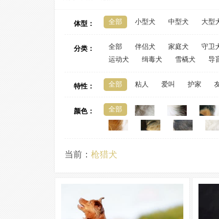
全部
小型犬
中型犬
大型
体型：
全部
伴侣犬
家庭犬
守卫
分类：
运动犬
缉毒犬
雪橇犬
导
全部
粘人
爱叫
护家
特性：
全部
颜色：
当前：
枪猎犬