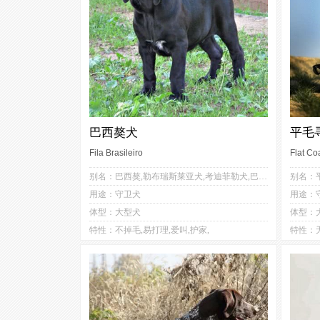
巴西獒犬
平毛
Fila Brasileiro
Flat Co
1
1
别名：巴西獒,勒布瑞斯莱亚犬,考迪菲勒犬,巴西菲勒犬,菲勒,菲拉
1
4
用途：守卫犬
用途：守
4
1
体型：大型犬
体型：
2
2
特性：不掉毛,易打理,爱叫,护家,
特性：无