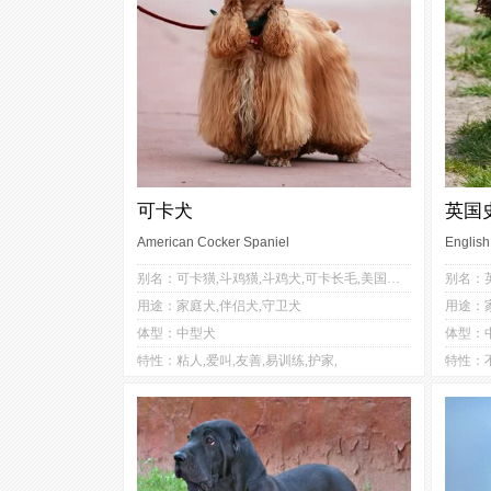
可卡犬
英国
American Cocker Spaniel
English
5
4
别名：可卡獚,斗鸡獚,斗鸡犬,可卡长毛,美国可卡犬,美卡,美国可卡,可卡猎鹬犬,美国曲架犬
1
3
用途：家庭犬,伴侣犬,守卫犬
用途：
4
3
体型：中型犬
体型：
5
4
特性：粘人,爱叫,友善,易训练,护家,
特性：不