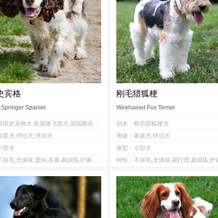
史宾格
刚毛猎狐梗
 Springer Spaniel
Wirehaired Fox Terrier
4
3
2
1
别名：英国史宾格犬,英国激飞猎犬,英国斯宾格猎犬,史宾格,英国跳猎犬
别名：刚毛猎狐梗犬
1
3
1
1
家庭犬,伴侣犬,寻回犬
用途：家庭犬,伴侣犬
2
2
2
1
中型犬
体型：小型犬
2
1
2
2
掉毛,无体味,爱叫,友善,易训练,护家,
特性：不掉毛,无体味,易打理,易训练,护