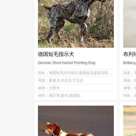
德国短毛指示犬
布列
German Short-haired Pointing Dog
Brittany
3
3
别名：德国短毛向导猎犬,德国短毛波音达猎犬,德国短毛犬,德国短毛,德国短毛指示猎犬
2
3
用途：家庭犬,伴侣犬,守卫犬
用途：狩
3
3
体型：大型犬
体型：
3
2
特性：易打理,爱叫,易训练,
特性：易